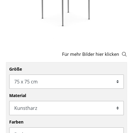
Hocker
Bänke & Liegen
Sitzsäcke
Gartenstühle
Für mehr Bilder hier klicken
Kinderstühle
Schaukelstühle
Größe
Bürodrehstühle
Konferenzstühle
Material
Bürosessel
Einzelteile
Farben
... alle Sitzmöbel