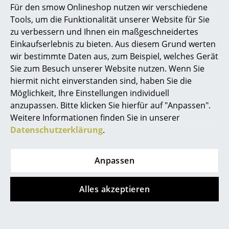
Für den smow Onlineshop nutzen wir verschiedene
Ist der USM Haller Tisch höhenverstellbar?
Marcel Breuer
Tools, um die Funktionalität unserer Website für Sie
zu verbessern und Ihnen ein maßgeschneidertes
Bei diesem Tisch handelt es sich nicht um einen
Philippe Starck
Einkaufserlebnis zu bieten. Aus diesem Grund werten
höhenverstellbaren Tisch. Sie haben jedoch die
wir bestimmte Daten aus, zum Beispiel, welches Gerät
Verner Panton
Möglichkeit, durch nachträgliches Anbringen von
Sie zum Besuch unserer Website nutzen. Wenn Sie
Distanzringen, die Tischhöhe um 2 cm (bei einem
... alle Designer A-Z
hiermit nicht einverstanden sind, haben Sie die
Ring) bzw. max. um 4 cm (bei der Verwendung von 2
Möglichkeit, Ihre Einstellungen individuell
Ringen übereinander) zu erhöhen.
anzupassen. Bitte klicken Sie hierfür auf "Anpassen".
Themen
Wie ist der USM Haller Tisch zu montieren?
Weitere Informationen finden Sie in unserer
Neu bei smow
Datenschutzerklärung
.
Die Tischzarge ist bei der Anlieferung bereits mit der
Inspiration
Tischplatte verschraubt (außer bei Glas- und
Anpassen
Granittischen). Aus Transportsicherheitsgründen
Special Editions
liegen die Tischbeine demontiert der Sendung bei.
Diese sind ganz einfach über eine Schraube pro
Designklassiker
Alles akzeptieren
Tischbein zu montieren. Das entsprechende
Frauen im Design
Werkzeug kommt mit der Lieferung.