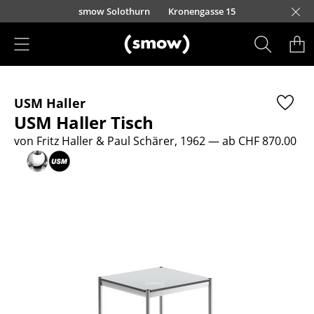
Direkt zum Inhalt
smow Solothurn
Kronengasse 15
Produkte
USM Haller
Sitzmöbel
USM Haller Tisch
Esszimmerstühle
von Fritz Haller & Paul Schärer, 1962
— ab CHF 870.00
Sofas
Sessel
Loungesessel
Stühle
Freischwinger
Barhocker