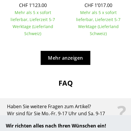
CHF 1’123.00
CHF 1’017.00
... alle Hersteller A-Z
Mehr als 5 x sofort
Mehr als 5 x sofort
lieferbar, Lieferzeit 5-7
lieferbar, Lieferzeit 5-7
Designer
Werktage (Lieferland
Werktage (Lieferland
Schweiz)
Schweiz)
Alvar Aalto
Arne Jacobsen
Mehr anzeigen
Charles & Ray Eames
Eero Saarinen
FAQ
Egon Eiermann
Eileen Gray
?
Jean Prouvé
Haben Sie weitere Fragen zum Artikel?
Wir sind für Sie Mo.-Fr. 9-17 Uhr und Sa. 9-17
Le Corbusier
Uhr unter
0800 15 60 00
erreichbar.
Wir richten alles nach Ihren Wünschen ein!
Ludwig Mies van der Rohe