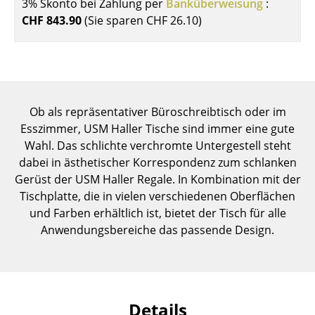
3% Skonto bei Zahlung per
Banküberweisung
:
Einzelteile
CHF 843.90
(Sie sparen
CHF 26.10
)
... alle Tische
Aufbewahren
Regale & Schränke
Ob als repräsentativer Büroschreibtisch oder im
Esszimmer, USM Haller Tische sind immer eine gute
Bücherregale
Wahl. Das schlichte verchromte Untergestell steht
Wandregale
dabei in ästhetischer Korrespondenz zum schlanken
Gerüst der USM Haller Regale. In Kombination mit der
Sideboards & Kommoden
Tischplatte, die in vielen verschiedenen Oberflächen
und Farben erhältlich ist, bietet der Tisch für alle
TV Möbel
Anwendungsbereiche das passende Design.
Beistell- & Rollcontainer
Barmöbel
Garderoben
Details