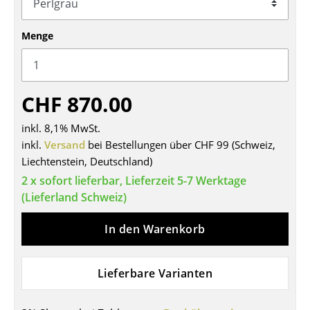
Tische
Menge
Esstische
Beistelltische
CHF 870.00
Couchtische
inkl. 8,1% MwSt.
Schreibtische
inkl.
Versand
bei Bestellungen über CHF 99 (Schweiz,
Sekretäre & PC-Tische
Liechtenstein, Deutschland)
2 x sofort lieferbar, Lieferzeit 5-7 Werktage
Konferenztische
(Lieferland Schweiz)
Stehtische & Stehpulte
In den Warenkorb
Kindertische
Gartentische
Lieferbare Varianten
Servierwagen