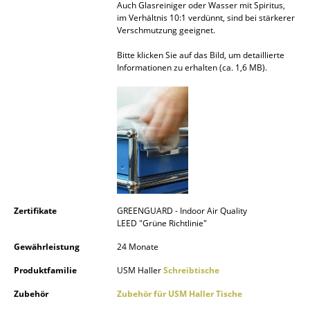
Auch Glasreiniger oder Wasser mit Spiritus,
im Verhältnis 10:1 verdünnt, sind bei stärkerer
Räume
Verschmutzung geeignet.
Zuhause
Bitte klicken Sie auf das Bild, um detaillierte
Informationen zu erhalten (ca. 1,6 MB).
Wohnzimmer
Esszimmer
Schlafzimmer
Kinderzimmer
Arbeitszimmer
Zertifikate
GREENGUARD - Indoor Air Quality
Diele
LEED "Grüne Richtlinie"
Badezimmer
Gewährleistung
24 Monate
Produktfamilie
USM Haller
Schreibtische
Stauraum
Zubehör
Zubehör für USM Haller Tische
Balkon & Garten