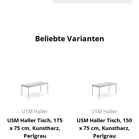
Artemide
Cassina
Fritz Hansen
Beliebte Varianten
HAY
Knoll International
Louis Poulsen
Muuto
Nils Holger Moormann
Richard Lampert
USM Haller
USM Haller
Thonet
USM Haller Tisch, 175
USM Haller Tisch, 150
USM Haller
x 75 cm, Kunstharz,
x 75 cm, Kunstharz,
Perlgrau
Perlgrau
Vitra