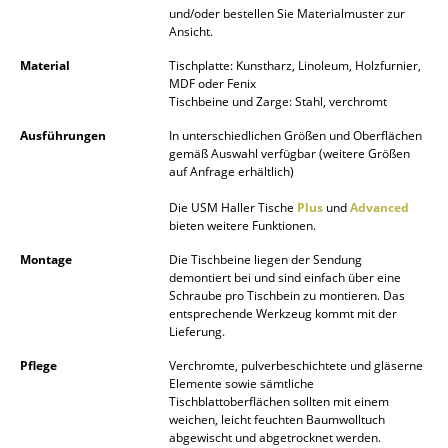
und/oder bestellen Sie Materialmuster zur
Spiegel
Ansicht.
Figuren & Miniaturen
Material
Tischplatte: Kunstharz, Linoleum, Holzfurnier,
MDF oder Fenix
Tischbeine und Zarge: Stahl, verchromt
Vasen
Ausführungen
In unterschiedlichen Größen und Oberflächen
Tabletts
gemäß Auswahl verfügbar (weitere Größen
auf Anfrage erhältlich)
Büroutensilien
Die USM Haller Tische
Plus
und
Advanced
Aufbewahrungsboxen
bieten weitere Funktionen.
Montage
Die Tischbeine liegen der Sendung
Decken
demontiert bei und sind einfach über eine
Schraube pro Tischbein zu montieren. Das
Kissen
entsprechende Werkzeug kommt mit der
Lieferung.
Teppiche
Pflege
Verchromte, pulverbeschichtete und gläserne
Elemente sowie sämtliche
Vorhänge
Tischblattoberflächen sollten mit einem
weichen, leicht feuchten Baumwolltuch
... alle Accessoires
abgewischt und abgetrocknet werden.