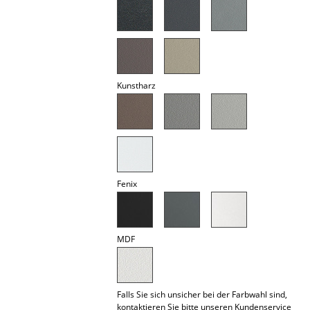
Akkuleuchten
... alle Leuchten
Betten
Kunstharz
Doppelbetten
Einzelbetten
Stapelbetten
Kinderbetten
Fenix
Nachttische & Bettzubehör
... alle Betten
MDF
Accessoires
Falls Sie sich unsicher bei der Farbwahl sind,
Uhren
kontaktieren Sie bitte unseren Kundenservice