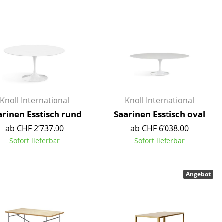
Decken
Kissen
Teppiche
Vorhänge
... alle Accessoires
Knoll International
Knoll International
arinen Esstisch rund
Saarinen Esstisch oval
ab CHF 2’737.00
ab CHF 6’038.00
Sofort lieferbar
Sofort lieferbar
Büro
Angebot
Arbeitsplatz
Management Büro
Konferenzraum