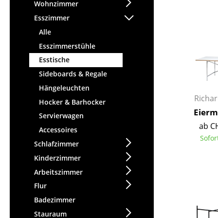
Stehpulte
Wohnzimmer
Hocker
Kindertische
Esszimmer
Bänke & Liegen
Gartentische
Alle
Sitzsäcke
Servierwagen
Esszimmerstühle
Gartenstühle
Einzelteile
Esstische
Kinderstühle
... alle Tische
Sideboards & Regale
Schaukelstühle
Bürodrehstühle
Hängeleuchten
Richa
Konferenzstühle
Hocker & Barhocker
Eierm
Bürosessel
Servierwagen
ab C
Einzelteile
Accessoires
Sofor
... alle Sitzmöbel
Schlafzimmer
Kinderzimmer
Arbeitszimmer
Flur
Badezimmer
Stauraum