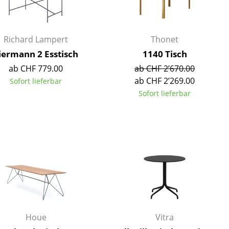
Empfang
Cafeteria
Branchenlösungen
Richard Lampert
Thonet
Sicheres Arbeiten
iermann 2 Esstisch
1140 Tisch
ab CHF 779.00
ab CHF 2’670.00
ab CHF 2’269.00
Sofort lieferbar
Sofort lieferbar
Das Original
Houe
Vitra