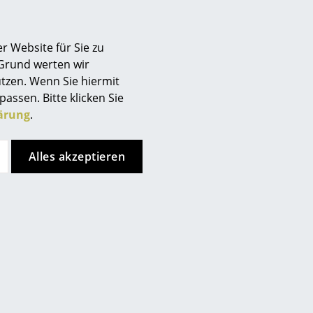
r Website für Sie zu
 Grund werten wir
tzen. Wenn Sie hiermit
Vitra
Artek
passen. Bitte klicken Sie
istro Table Indoor
Aalto Tisch klappbar
ärung
.
ab CHF 705.00
CHF 1’611.00
Sofort lieferbar
Sofort lieferbar
Alles akzeptieren
Special Edition