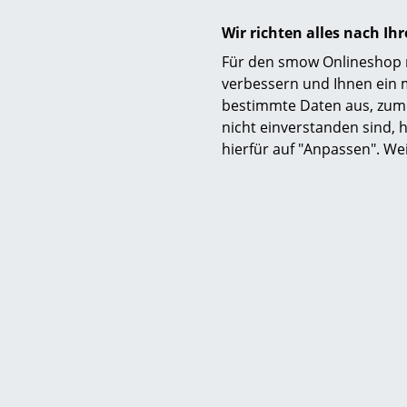
Wir richten alles nach I
Für den smow Onlineshop nu
verbessern und Ihnen ein 
bestimmte Daten aus, zum 
T
nicht einverstanden sind, h
Lobo Es
hierfür auf "Anpassen". We
Limit
CHF
3 x sofort lief
3 Werkta
Sc