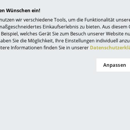
hren Wünschen ein!
tzen wir verschiedene Tools, um die Funktionalität unsere
maßgeschneidertes Einkaufserlebnis zu bieten. Aus diesem
Beispiel, welches Gerät Sie zum Besuch unserer Website nu
iptoe
Tiptoe
aben Sie die Möglichkeit, Ihre Einstellungen individuell anzu
stisch Core
Balthazar Esstisch
B
itere Informationen finden Sie in unserer
Datenschutzerkl
ed Edition
ab CHF 754.00
 651.00
Sofort lieferbar
Anpassen
erbar, Lieferzeit 2-
ge (Lieferland
hweiz)