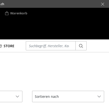
.ch
Warenkorb
Einen Suchbegriff eingeben
STORE
Betten
Accessoires
Doppelbetten
Uhren
Einzelbetten
Spiegel
Stapelbetten
Figuren & Miniaturen
Kinderbetten
Vasen
Nachttische &
Tabletts
Sortieren nach
Bettzubehör
Büroutensilien
... alle Betten
Aufbewahrungsboxen