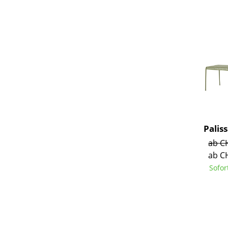
Service
Kontakt
Bezahlung
Versand
FAQ
Palis
Rückgabe & Umtau
ab C
Unsere Vorteile auf
ab C
AGB
Sofor
Datenschutz
Einen Suchbegriff