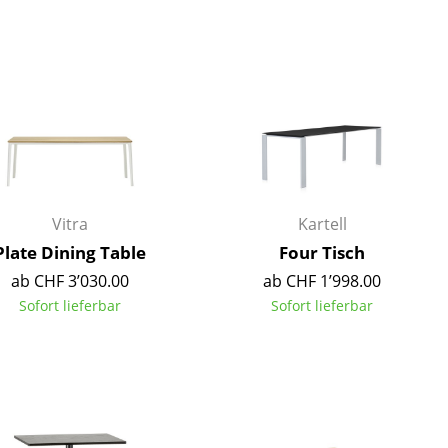
Unternehmen
Über uns
smow vor Ort
Jobs bei smow
Vitra
Kartell
Arbeiten bei smow
Plate Dining Table
Four Tisch
Newsletter
ab CHF 3’030.00
ab CHF 1’998.00
Presse
Sofort lieferbar
Sofort lieferbar
Impressum