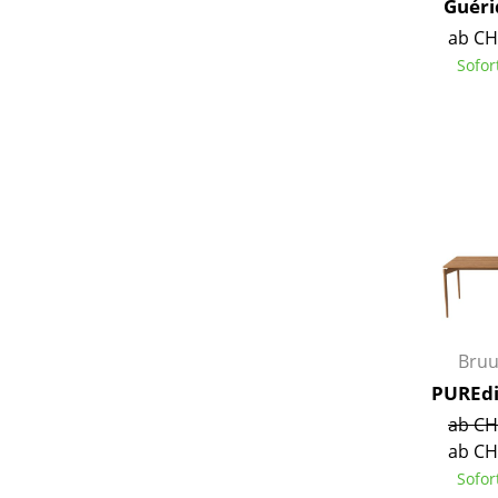
Guéri
ab CH
Sofor
Bru
PUREdi
ab CH
ab CH
Sofor