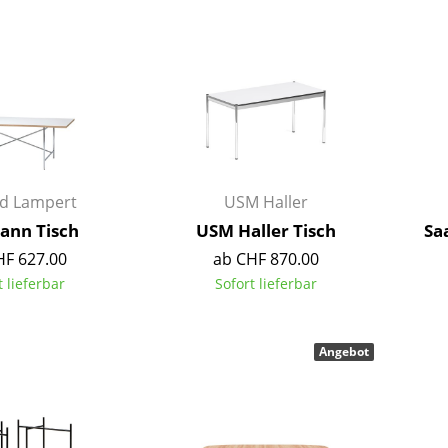
Barmöbel
Outdoor-Leuchten
Garderoben
Akkuleuchten
Kleinaufbewahrung
... alle Leuchten
Einzelteile
... alle Aufbewahrungsmöbel
USM Haller Konfigurator
rd Lampert
USM Haller
ann Tisch
USM Haller Tisch
Sa
HF 627.00
ab CHF 870.00
t lieferbar
Sofort lieferbar
Zuhause
Angebot
Wohnzimmer
Esszimmer
Schlafzimmer