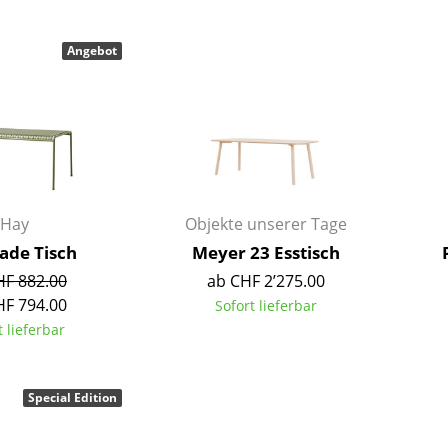
Farbwelten
Das Original
Angebot
Geschenkideen
Hay
Objekte unserer Tage
sade Tisch
Meyer 23 Esstisch
sch
HF 882.00
ab CHF 2’275.00
 einen Blick
HF 794.00
Sofort lieferbar
t lieferbar
Special Edition
 eingeben