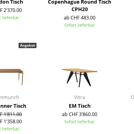
don Tisch
Copenhague Round Tisch
Richard Lampert
Ludwig Mies van der Rohe
CPH20
F 2’370.00
Thonet
Marcel Breuer
ab CHF 483.00
t lieferbar
USM Haller
Philippe Starck
Sofort lieferbar
Vitra
Verner Panton
... alle Hersteller A-Z
... alle Designer A-Z
Angebot
Neu bei smow
Inspiration
Special Editions
Designklassiker
Frauen im Design
Bauhaus Design
unmunch
Vitra
O
Midcentury Design
nner Tisch
EM Tisch
Skandinavisches De
F 1’811.00
ab CHF 3’860.00
Italienisches Design
F 1’358.00
Sofort lieferbar
Nachhaltiges Desig
t lieferbar
Natürliche Material