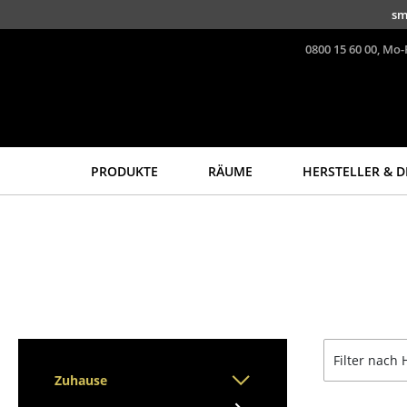
Direkt zum Inhalt
sm
0800 15 60 00, Mo-
PRODUKTE
RÄUME
HERSTELLER & D
Sitzmöbel
Tische
Esszimmerstühle
Esstische
Sofas
Beistelltische
Sessel
Couchtische
Loungesessel
Schreibtische
Stühle
Sekretäre & PC-Tische
Filter nach 
Freischwinger
Konferenztische
Zuhause
Barhocker
Stehtische &