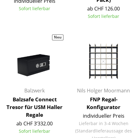
individueller Preis
Tische
ab CHF 126.00
Sofort lieferbar
Sofort lieferbar
Esstische
Beistelltische
Neu
Couchtische
Schreibtische
Sekretäre & PC-Tische
Konferenztische
Balzwerk
Nils Holger Moormann
Stehtische & Stehpulte
Balzsafe Connect
FNP Regal-
Tresor für USM Haller
Konfigurator
Kindertische
Regale
individueller Preis
Gartentische
ab CHF 3’332.00
Lieferbar in 3-4 Wochen
(Standardlieferaussage des
Sofort lieferbar
Servierwagen