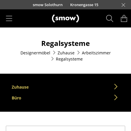
Direkt zum Inhalt
smow Solothurn
Kronengasse 15
Produkte
Regalsysteme
Sitzmöbel
Designermöbel
Zuhause
Arbeitszimmer
Esszimmerstühle
Regalsysteme
Sofas
Sessel
Zuhause
Loungesessel
Büro
Stühle
Freischwinger
Barhocker