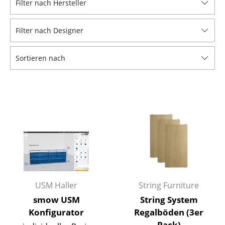
Filter nach Hersteller
Hocker
Filter nach Designer
Bänke & Liegen
Sitzsäcke
Sortieren nach
Gartenstühle
Kinderstühle
Schaukelstühle
Bürodrehstühle
Konferenzstühle
Bürosessel
USM Haller
String Furniture
Einzelteile
smow USM
String System
Konfigurator
Regalböden (3er
... alle Sitzmöbel
Pack)