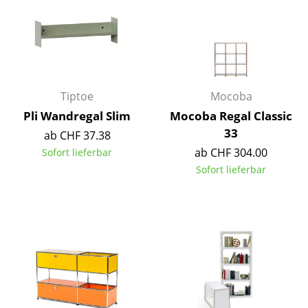
Büro
Arbeitsplatz
Management Büro
Tiptoe
Mocoba
Konferenzraum
Pli Wandregal Slim
Mocoba Regal Classic
33
Empfang
ab CHF 37.38
ab CHF 304.00
Sofort lieferbar
Cafeteria
Sofort lieferbar
Branchenlösungen
Sicheres Arbeiten
Hersteller & Designer
Hersteller