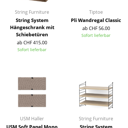
Akkuleuchten
String Furniture
Tiptoe
... alle Leuchten
String System
Pli Wandregal Classic
Hängeschrank mit
ab CHF 56.00
Betten
Schiebetüren
Sofort lieferbar
Doppelbetten
ab CHF 415.00
Sofort lieferbar
Einzelbetten
Stapelbetten
Kinderbetten
Nachttische & Bettzubehör
... alle Betten
Accessoires
USM Haller
String Furniture
Uhren
USM Soft Panel Mono
String System