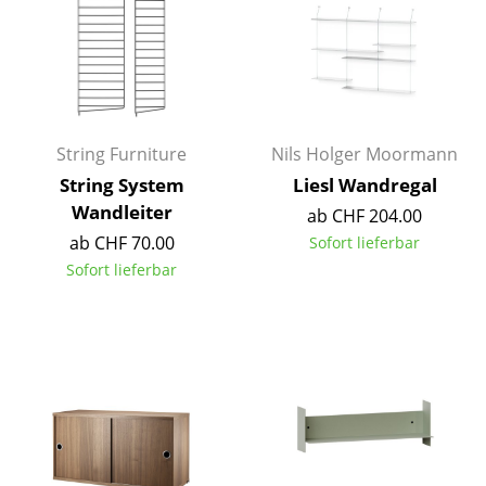
Kleinaufbewahrung
Einzelteile
... alle Aufbewahrungsmöbel
String Furniture
Nils Holger Moormann
Licht
String System
Liesl Wandregal
Hängeleuchten & Deckenleuchten
Wandleiter
ab CHF 204.00
ab CHF 70.00
Sofort lieferbar
Tischleuchten
Sofort lieferbar
Schreibtischleuchten
Stehleuchten & Leseleuchten
Bodenleuchten
Wandleuchten
Outdoor-Leuchten