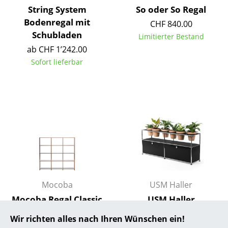
String System
So oder So Regal
... alle Hersteller A-Z
Bodenregal mit
CHF 840.00
Schubladen
Limitierter Bestand
Designer
ab CHF 1’242.00
Alvar Aalto
Sofort lieferbar
Arne Jacobsen
Charles & Ray Eames
Eero Saarinen
Egon Eiermann
Eileen Gray
Jean Prouvé
Mocoba
USM Haller
Mocoba Regal Classic
USM Haller
Le Corbusier
50
Pflanzenwelten
Wir richten alles nach Ihren Wünschen ein!
Sideboard
Ludwig Mies van der Rohe
ab CHF 377.00