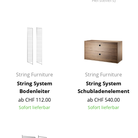
Herstellers)
Einzelteile
... alle Tische
Aufbewahren
Regale & Schränke
Bücherregale
Wandregale
String Furniture
String Furniture
Sideboards & Kommoden
String System
String System
Bodenleiter
Schubladenelement
TV Möbel
ab CHF 112.00
ab CHF 540.00
Beistell- & Rollcontainer
Sofort lieferbar
Sofort lieferbar
Barmöbel
Garderoben