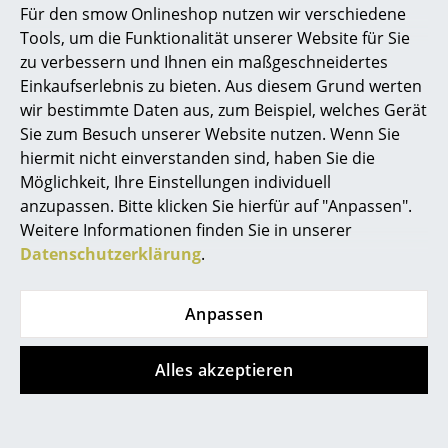
Für den smow Onlineshop nutzen wir verschiedene
ab CHF 1’311.00
Sofort lieferbar
Marcel Breuer
Tools, um die Funktionalität unserer Website für Sie
Sofort lieferbar
zu verbessern und Ihnen ein maßgeschneidertes
Philippe Starck
Einkaufserlebnis zu bieten. Aus diesem Grund werten
wir bestimmte Daten aus, zum Beispiel, welches Gerät
Verner Panton
Sie zum Besuch unserer Website nutzen. Wenn Sie
... alle Designer A-Z
hiermit nicht einverstanden sind, haben Sie die
Möglichkeit, Ihre Einstellungen individuell
anzupassen. Bitte klicken Sie hierfür auf "Anpassen".
Themen
Weitere Informationen finden Sie in unserer
Neu bei smow
Datenschutzerklärung
.
String Furniture
String Furniture
Inspiration
Anpassen
String System
String System
Special Editions
Wandregal L
Schrankelement mit
Schwenktür
Designklassiker
ab CHF 472.00
Alles akzeptieren
ab CHF 426.00
Sofort lieferbar
Frauen im Design
Sofort lieferbar