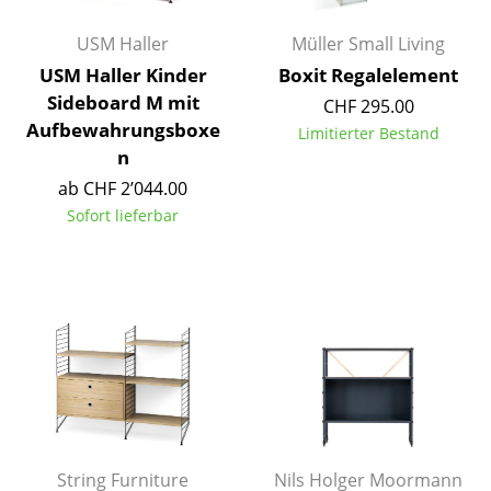
Artemide
USM Haller
Müller Small Living
Cassina
USM Haller Kinder
Boxit Regalelement
Fritz Hansen
Sideboard M mit
CHF 295.00
Aufbewahrungsboxe
HAY
Limitierter Bestand
n
Knoll International
ab CHF 2’044.00
Sofort lieferbar
Louis Poulsen
Muuto
Nils Holger Moormann
Richard Lampert
Thonet
USM Haller
String Furniture
Nils Holger Moormann
Vitra