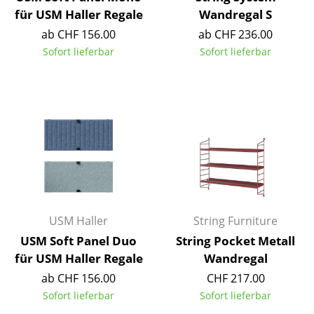
für USM Haller Regale
Wandregal S
Spiegel
ab CHF 156.00
ab CHF 236.00
Figuren & Miniaturen
Sofort lieferbar
Sofort lieferbar
Vasen
Tabletts
Büroutensilien
Aufbewahrungsboxen
Decken
Kissen
USM Haller
String Furniture
USM Soft Panel Duo
String Pocket Metall
Teppiche
für USM Haller Regale
Wandregal
Vorhänge
ab CHF 156.00
CHF 217.00
Sofort lieferbar
Sofort lieferbar
... alle Accessoires