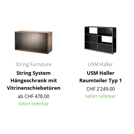
Räume
Zuhause
Wohnzimmer
Esszimmer
Schlafzimmer
String Furniture
USM Haller
Kinderzimmer
String System
USM Haller
Hängeschrank mit
Raumteiler Typ 1
Arbeitszimmer
Vitrinenschiebetüren
CHF 2’249.00
Diele
ab CHF 478.00
Sofort lieferbar
Sofort lieferbar
Badezimmer
Stauraum
Balkon & Garten