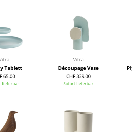
Barmöbel
Outdoor-Leuchten
Garderoben
Akkuleuchten
Kleinaufbewahrung
... alle Leuchten
Einzelteile
... alle Aufbewahrungsmöbel
USM Haller Konfigurator
Vitra
Vitra
y Tablett
Découpage Vase
Pl
F 65.00
CHF 339.00
t lieferbar
Sofort lieferbar
Zuhause
Wohnzimmer
Esszimmer
Schlafzimmer