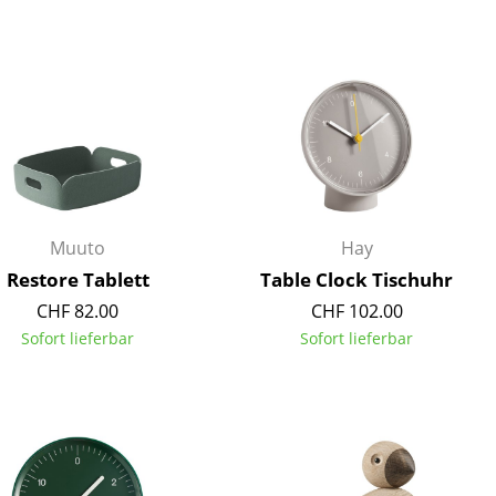
Unternehmen
Über uns
smow vor Ort
Jobs bei smow
Muuto
Hay
Arbeiten bei smow
Restore Tablett
Table Clock Tischuhr
Newsletter
CHF 82.00
CHF 102.00
Presse
Sofort lieferbar
Sofort lieferbar
Impressum