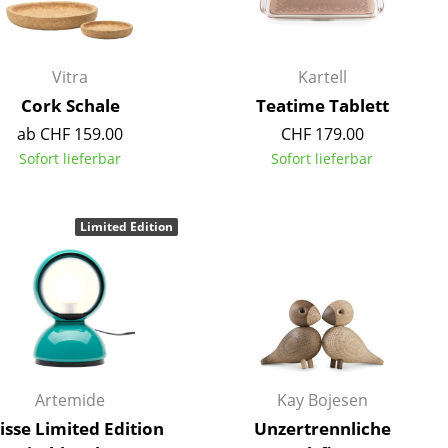
Empfang
Cafeteria
Branchenlösungen
Vitra
Kartell
Sicheres Arbeiten
Cork Schale
Teatime Tablett
ab CHF 159.00
CHF 179.00
Sofort lieferbar
Sofort lieferbar
Das Original
Limited Edition
Artemide
Kay Bojesen
lisse Limited Edition
Unzertrennliche