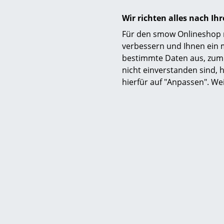
Wir richten alles nach I
Für den smow Onlineshop nu
verbessern und Ihnen ein 
Kay
bestimmte Daten aus, zum 
Affe Chr
nicht einverstanden sind, h
Ho
hierfür auf "Anpassen". We
ab C
Sofor
Arch