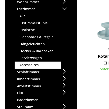
Stehpulte
Wohnzimmer
Hocker
Kindertische
Esszimmer
Bänke & Liegen
Gartentische
Alle
Sitzsäcke
Servierwagen
Esszimmerstühle
Gartenstühle
Einzelteile
Esstische
Kinderstühle
... alle Tische
Sideboards & Regale
Schaukelstühle
Bürodrehstühle
Hängeleuchten
Konferenzstühle
Hocker & Barhocker
Rotar
Bürosessel
Servierwagen
CH
Einzelteile
Accessoires
Sofor
... alle Sitzmöbel
Schlafzimmer
Kinderzimmer
Arbeitszimmer
Flur
Badezimmer
Stauraum