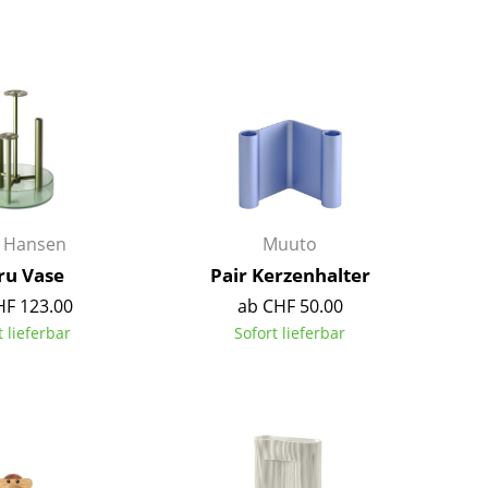
Farbwelten
Das Original
Geschenkideen
z Hansen
Muuto
ru Vase
Pair Kerzenhalter
sch
HF 123.00
ab CHF 50.00
 einen Blick
t lieferbar
Sofort lieferbar
 eingeben