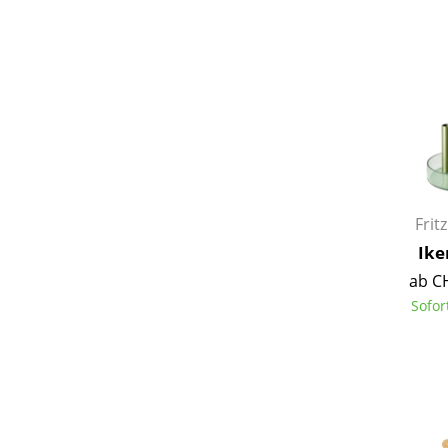
Service
Kontakt
Bezahlung
Versand
Frit
FAQ
Ike
Rückgabe & Umtau
ab C
Unsere Vorteile auf
Sofor
AGB
Datenschutz
Einen Suchbegriff