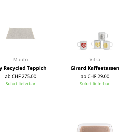
Decken
Kissen
Teppiche
Vorhänge
... alle Accessoires
Muuto
Vitra
y Recycled Teppich
Girard Kaffeetassen
ab CHF 275.00
ab CHF 29.00
Sofort lieferbar
Sofort lieferbar
Büro
Arbeitsplatz
Management Büro
Konferenzraum