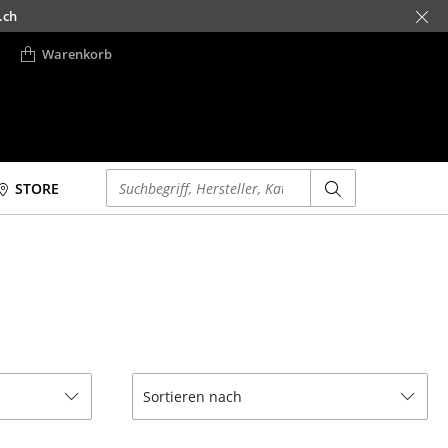
.ch
Warenkorb
Einen Suchbegriff eingeben
STORE
Betten
Accessoires
Doppelbetten
Uhren
Einzelbetten
Spiegel
Stapelbetten
Figuren & Miniaturen
Kinderbetten
Vasen
Nachttische &
Tabletts
Sortieren nach
Bettzubehör
Büroutensilien
... alle Betten
Aufbewahrungsboxen