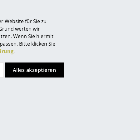
r Website für Sie zu
 Grund werten wir
Hay
Kay Bojesen
tzen. Wenn Sie hiermit
all Clock Wanduhr
Singvogel Holzfigur
passen. Bitte klicken Sie
CHF 129.00
ab CHF 88.00
ärung
.
Sofort lieferbar
Sofort lieferbar
Alles akzeptieren
Northern
Kay Bojesen