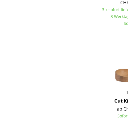
CHF
3 x sofort lief
3 Werkta
Sc
Cut K
ab C
Sofor