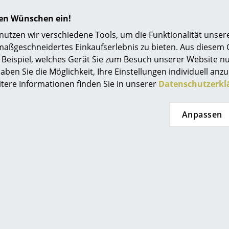
hren Wünschen ein!
tzen wir verschiedene Tools, um die Funktionalität unsere
maßgeschneidertes Einkaufserlebnis zu bieten. Aus diesem
 Bojesen
Muuto
Beispiel, welches Gerät Sie zum Besuch unserer Website nu
istmas Jumper
Ridge Vase
W
aben Sie die Möglichkeit, Ihre Einstellungen individuell anzu
lzfigur
ab CHF 71.00
itere Informationen finden Sie in unserer
Datenschutzerkl
HF 72.00
Sofort lieferbar
t lieferbar
Anpassen
Angebot
Neu
itectmade
Kartell