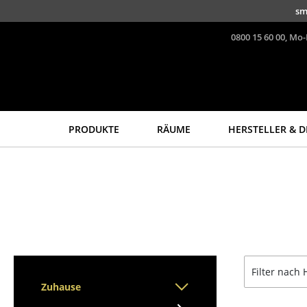
Direkt zum Inhalt
sm
0800 15 60 00, Mo-
PRODUKTE
RÄUME
HERSTELLER & D
Sitzmöbel
Tische
Esszimmerstühle
Esstische
Sofas
Beistelltische
Sessel
Couchtische
Loungesessel
Schreibtische
Stühle
Sekretäre & PC-Tische
Filter nach 
Freischwinger
Konferenztische
Zuhause
Barhocker
Stehtische &