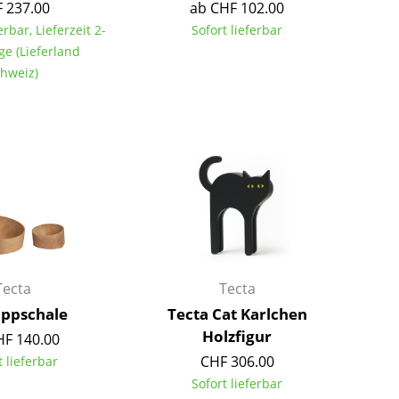
 237.00
ab CHF 102.00
Richard Lampert
Ludwig Mies van der Rohe
erbar, Lieferzeit 2-
Sofort lieferbar
Thonet
Marcel Breuer
ge (Lieferland
USM Haller
Philippe Starck
hweiz)
Vitra
Verner Panton
... alle Hersteller A-Z
... alle Designer A-Z
Neu bei smow
Inspiration
Special Editions
Designklassiker
Frauen im Design
Bauhaus Design
Tecta
Tecta
Midcentury Design
ippschale
Tecta Cat Karlchen
Skandinavisches De
Holzfigur
HF 140.00
Italienisches Design
CHF 306.00
t lieferbar
Nachhaltiges Desig
Sofort lieferbar
Natürliche Material