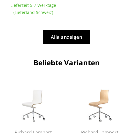
Lieferzeit 5-7 Werktage
Büro
(Lieferland Schweiz)
Arbeitsplatz
Management Büro
Alle anzeigen
Konferenzraum
Empfang
Beliebte Varianten
Cafeteria
Branchenlösungen
Sicheres Arbeiten
Hersteller & Designer
Hersteller
Richard Lampert
Richard Lampert