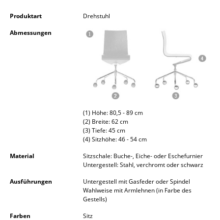
Kleinaufbewahrung
Produktart
Drehstuhl
Einzelteile
Abmessungen
... alle Aufbewahrungsmöbel
Licht
Hängeleuchten & Deckenleuchten
Tischleuchten
(1) Höhe: 80,5 - 89 cm
(2) Breite: 62 cm
Schreibtischleuchten
(3) Tiefe: 45 cm
(4) Sitzhöhe: 46 - 54 cm
Stehleuchten & Leseleuchten
Material
Sitzschale: Buche-, Eiche- oder Eschefurnier
Untergestell: Stahl, verchromt oder schwarz
Bodenleuchten
Ausführungen
Untergestell mit Gasfeder oder Spindel
Wandleuchten
Wahlweise mit Armlehnen (in Farbe des
Gestells)
Outdoor-Leuchten
Farben
Sitz