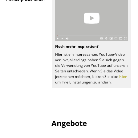
Spiegel
Figuren & Miniaturen
Vasen
Tabletts
Noch mehr Inspiration?
Hier ist ein interessantes YouTube-Video
Büroutensilien
verlinkt, allerdings haben Sie sich gegen
die Verwendung von YouTube auf unseren
Aufbewahrungsboxen
Seiten entschieden. Wenn Sie das Video
jetzt sehen möchten, klicken Sie bitte
hier
Decken
um Ihre Einstellungen zu ändern.
Kissen
Teppiche
Vorhänge
Angebote
... alle Accessoires