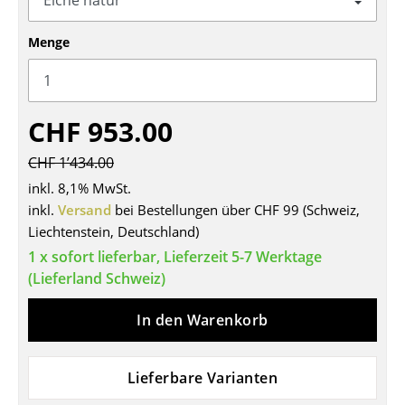
Tische
Menge
Esstische
Beistelltische
CHF 953.00
Couchtische
CHF 1’434.00
Schreibtische
inkl. 8,1% MwSt.
Sekretäre & PC-Tische
inkl.
Versand
bei Bestellungen über CHF 99 (Schweiz,
Liechtenstein, Deutschland)
Konferenztische
1 x sofort lieferbar, Lieferzeit 5-7 Werktage
Stehtische & Stehpulte
(Lieferland Schweiz)
Kindertische
In den Warenkorb
Gartentische
Lieferbare Varianten
Servierwagen