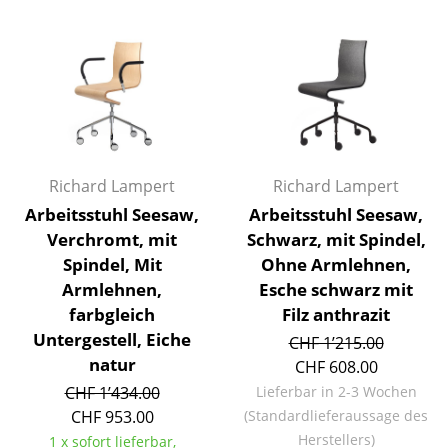
Räume
Zuhause
Wohnzimmer
Esszimmer
Richard Lampert
Richard Lampert
Schlafzimmer
Arbeitsstuhl Seesaw,
Arbeitsstuhl Seesaw,
Kinderzimmer
Verchromt, mit
Schwarz, mit Spindel,
Spindel, Mit
Ohne Armlehnen,
Arbeitszimmer
Armlehnen,
Esche schwarz mit
Diele
farbgleich
Filz anthrazit
Untergestell, Eiche
CHF 1’215.00
Badezimmer
natur
CHF 608.00
CHF 1’434.00
Lieferbar in 2-3 Wochen
Stauraum
CHF 953.00
(Standardlieferaussage des
Balkon & Garten
Herstellers)
1 x sofort lieferbar,