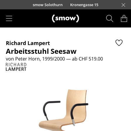
Direkt zum Inhalt
smow Solothurn
Kronengasse 15
Produkte
Richard Lampert
Sitzmöbel
Arbeitsstuhl Seesaw
Esszimmerstühle
von Peter Horn, 1999/2000
— ab CHF 519.00
Sofas
Sessel
Loungesessel
Stühle
Freischwinger
Barhocker