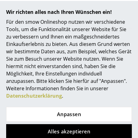
... alle Hersteller A-Z
Wir richten alles nach Ihren Wünschen ein!
?
Haben Sie weitere Fragen zum Artikel?
Für den smow Onlineshop nutzen wir verschiedene
Wir sind für Sie Mo.-Fr. 9-17 Uhr und Sa. 9-17
Designer
Tools, um die Funktionalität unserer Website für Sie
Uhr unter
0800 15 60 00
erreichbar.
zu verbessern und Ihnen ein maßgeschneidertes
Alvar Aalto
Einkaufserlebnis zu bieten. Aus diesem Grund werten
Arne Jacobsen
Welche Rollen sind am Drehstuhl Seesaw
wir bestimmte Daten aus, zum Beispiel, welches Gerät
von Richard Lampert montiert?
Sie zum Besuch unserer Website nutzen. Wenn Sie
Charles & Ray Eames
hiermit nicht einverstanden sind, haben Sie die
Die Rollen, die derzeit am Seesaw mit verchromtem
Möglichkeit, Ihre Einstellungen individuell
Eero Saarinen
Untergestell montiert werden, sind verchromt mit
anzupassen. Bitte klicken Sie hierfür auf "Anpassen".
schwarzer Lauffläche. Am Seesaw mit schwarzem
Egon Eiermann
Weitere Informationen finden Sie in unserer
Untergestell sind schwarze Rollen montiert.
Datenschutzerklärung
.
Eileen Gray
Gibt es den Drehstuhl Seesaw auch mit
Gleitern?
Jean Prouvé
Anpassen
Le Corbusier
Die Ausführung als Konferenzstuhl mit Gleitern wird
nicht mehr produziert.
Alles akzeptieren
Ludwig Mies van der Rohe