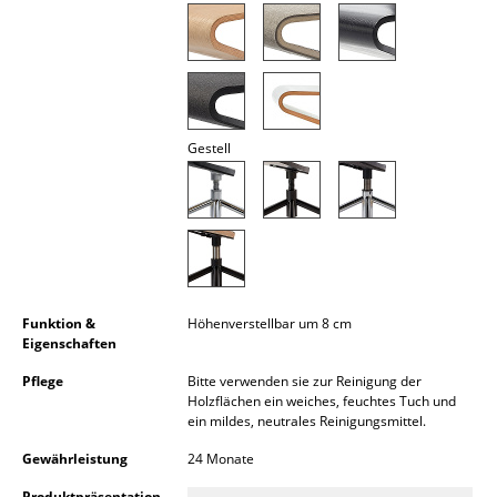
Akkuleuchten
... alle Leuchten
Betten
Gestell
Doppelbetten
Einzelbetten
Stapelbetten
Kinderbetten
Funktion &
Höhenverstellbar um 8 cm
Nachttische & Bettzubehör
Eigenschaften
Pflege
Bitte verwenden sie zur Reinigung der
... alle Betten
Holzflächen ein weiches, feuchtes Tuch und
ein mildes, neutrales Reinigungsmittel.
Accessoires
Gewährleistung
24 Monate
Uhren
Produktpräsentation