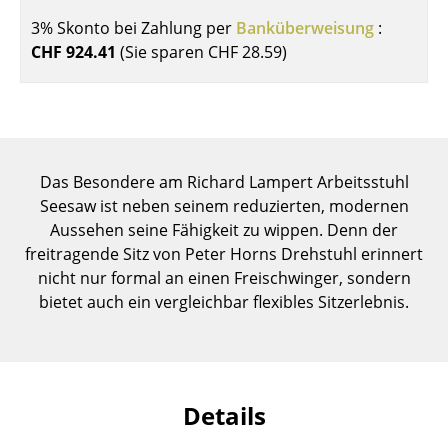
Einzelteile
3% Skonto bei Zahlung per
Banküberweisung
:
CHF 924.41
(Sie sparen
CHF 28.59
)
... alle Tische
Aufbewahren
Regale & Schränke
Das Besondere am Richard Lampert Arbeitsstuhl
Bücherregale
Seesaw ist neben seinem reduzierten, modernen
Wandregale
Aussehen seine Fähigkeit zu wippen. Denn der
freitragende Sitz von Peter Horns Drehstuhl erinnert
Sideboards & Kommoden
nicht nur formal an einen Freischwinger, sondern
bietet auch ein vergleichbar flexibles Sitzerlebnis.
TV Möbel
Beistell- & Rollcontainer
Barmöbel
Details
Garderoben