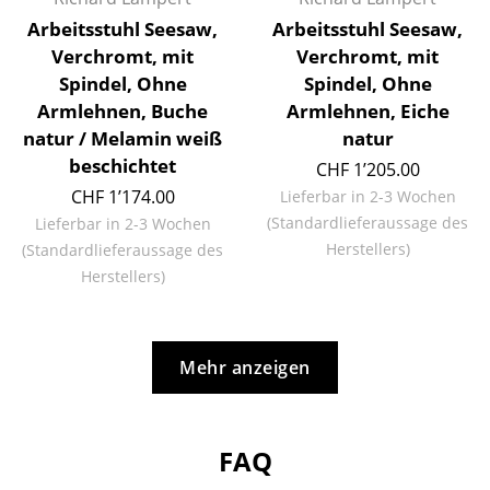
Artemide
Arbeitsstuhl Seesaw,
Arbeitsstuhl Seesaw,
Cassina
Verchromt, mit
Verchromt, mit
Spindel, Ohne
Spindel, Ohne
Fritz Hansen
Armlehnen, Buche
Armlehnen, Eiche
HAY
natur / Melamin weiß
natur
beschichtet
CHF 1’205.00
Knoll International
CHF 1’174.00
Lieferbar in 2-3 Wochen
Louis Poulsen
(Standardlieferaussage des
Lieferbar in 2-3 Wochen
Herstellers)
(Standardlieferaussage des
Muuto
Herstellers)
Nils Holger Moormann
Richard Lampert
Mehr anzeigen
Thonet
USM Haller
FAQ
Vitra