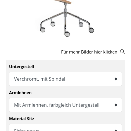
Hocker
Bänke & Liegen
Sitzsäcke
Gartenstühle
Für mehr Bilder hier klicken
Kinderstühle
Schaukelstühle
Untergestell
Bürodrehstühle
Konferenzstühle
Armlehnen
Bürosessel
Einzelteile
Material Sitz
... alle Sitzmöbel