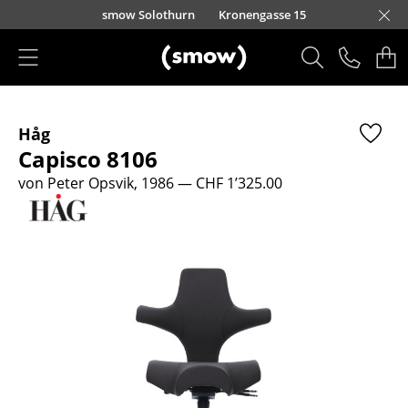
Direkt zum Inhalt
smow Solothurn
Kronengasse 15
Produkte
Håg
Sitzmöbel
Capisco 8106
Esszimmerstühle
von Peter Opsvik, 1986
— CHF 1’325.00
Sofas
Sessel
Loungesessel
Stühle
Freischwinger
Barhocker