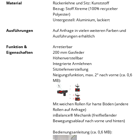
Material
Rückenlehne und Sitz: Kunststoff
Akkuleuchten
Bezug: Stoff Xtreme (100% recycelter
Polyester)
... alle Leuchten
Untergestell: Aluminium, lackiert
Ausführungen
Auf Anfrage in vielen weiteren Farben und
Betten
Ausführungen erhältlich
Doppelbetten
Funktion &
Arretierbar
Eigenschaften
200 mm Gasfeder
Einzelbetten
Höhenverstellbar
Integrierte Armlehnen
Sitztiefenverstellung
Stapelbetten
Neigungsfunktion, max. 2° nach vorne (ca. 0,6
MB):
Kinderbetten
Nachttische & Bettzubehör
Mit weichen Rollen für harte Böden (andere
... alle Betten
Rollen auf Anfrage)
inBalance® Mechanik (freifließender
Bewegungsablauf nach vorne und hinten)
Accessoires
Bedienungsanleitung (ca. 0,6 MB):
Uhren