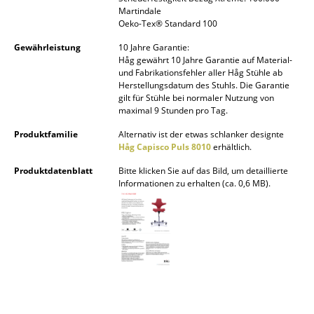
Martindale
Büro
Oeko-Tex® Standard 100
Gewährleistung
10 Jahre Garantie:
Arbeitsplatz
Håg gewährt 10 Jahre Garantie auf Material-
und Fabrikationsfehler aller Håg Stühle ab
Management Büro
Herstellungsdatum des Stuhls. Die Garantie
gilt für Stühle bei normaler Nutzung von
Konferenzraum
maximal 9 Stunden pro Tag.
Empfang
Produktfamilie
Alternativ ist der etwas schlanker designte
Håg Capisco Puls 8010
erhältlich.
Cafeteria
Produktdatenblatt
Bitte klicken Sie auf das Bild, um detaillierte
Informationen zu erhalten (ca. 0,6 MB).
Branchenlösungen
Sicheres Arbeiten
Hersteller & Designer
Hersteller