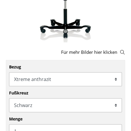
Hocker
Bänke & Liegen
Sitzsäcke
Gartenstühle
Für mehr Bilder hier klicken
Kinderstühle
Schaukelstühle
Bezug
Bürodrehstühle
Konferenzstühle
Fußkreuz
Bürosessel
Einzelteile
Menge
... alle Sitzmöbel