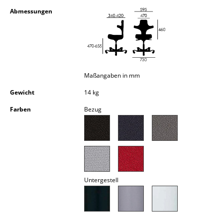
Kleinaufbewahrung
Abmessungen
Einzelteile
... alle Aufbewahrungsmöbel
Licht
Maßangaben in mm
Hängeleuchten & Deckenleuchten
Gewicht
14 kg
Farben
Bezug
Tischleuchten
Schreibtischleuchten
Stehleuchten & Leseleuchten
Bodenleuchten
Untergestell
Wandleuchten
Outdoor-Leuchten