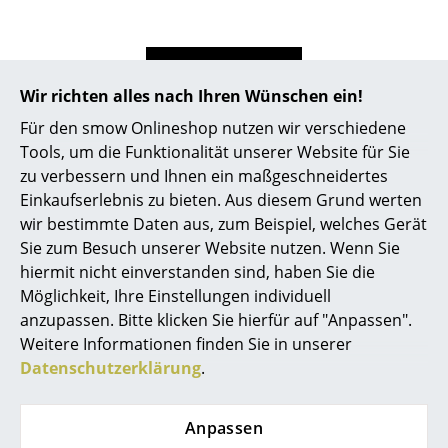
... alle Hersteller A-Z
Alle anzeigen
Designer
Wir richten alles nach Ihren Wünschen ein!
Alvar Aalto
Für den smow Onlineshop nutzen wir verschiedene
Designstory
Tools, um die Funktionalität unserer Website für Sie
Arne Jacobsen
zu verbessern und Ihnen ein maßgeschneidertes
Einkaufserlebnis zu bieten. Aus diesem Grund werten
Charles & Ray Eames
wir bestimmte Daten aus, zum Beispiel, welches Gerät
Eero Saarinen
Sie zum Besuch unserer Website nutzen. Wenn Sie
hiermit nicht einverstanden sind, haben Sie die
Egon Eiermann
Möglichkeit, Ihre Einstellungen individuell
anzupassen. Bitte klicken Sie hierfür auf "Anpassen".
Eileen Gray
Weitere Informationen finden Sie in unserer
Jean Prouvé
Datenschutzerklärung
.
Le Corbusier
Ergonomie auf Skandinavisch
Anpassen
Ludwig Mies van der Rohe