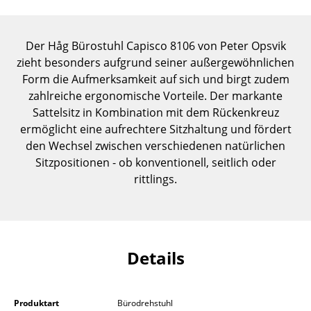
Einzelteile
... alle Tische
Der Håg Bürostuhl Capisco 8106 von Peter Opsvik
zieht besonders aufgrund seiner außergewöhnlichen
Aufbewahren
Form die Aufmerksamkeit auf sich und birgt zudem
zahlreiche ergonomische Vorteile. Der markante
Regale & Schränke
Sattelsitz in Kombination mit dem Rückenkreuz
ermöglicht eine aufrechtere Sitzhaltung und fördert
Bücherregale
den Wechsel zwischen verschiedenen natürlichen
Wandregale
Sitzpositionen - ob konventionell, seitlich oder
rittlings.
Sideboards & Kommoden
TV Möbel
Beistell- & Rollcontainer
Details
Barmöbel
Garderoben
Produktart
Bürodrehstuhl