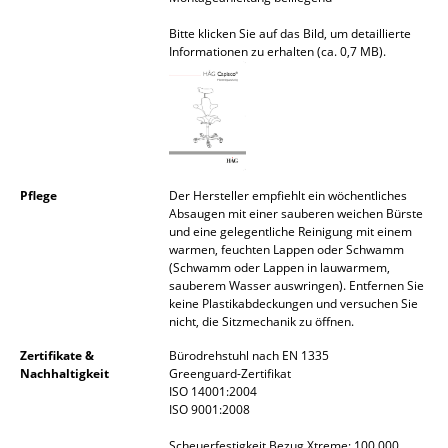
Räume
Bitte klicken Sie auf das Bild, um detaillierte
Informationen zu erhalten (ca. 0,7 MB).
Zuhause
Wohnzimmer
Esszimmer
Schlafzimmer
Pflege
Der Hersteller empfiehlt ein wöchentliches
Absaugen mit einer sauberen weichen Bürste
Kinderzimmer
und eine gelegentliche Reinigung mit einem
warmen, feuchten Lappen oder Schwamm
(Schwamm oder Lappen in lauwarmem,
Arbeitszimmer
sauberem Wasser auswringen). Entfernen Sie
keine Plastikabdeckungen und versuchen Sie
Diele
nicht, die Sitzmechanik zu öffnen.
Badezimmer
Zertifikate &
Bürodrehstuhl nach EN 1335
Nachhaltigkeit
Greenguard-Zertifikat
Stauraum
ISO 14001:2004
ISO 9001:2008
Balkon & Garten
Scheuerfestigkeit Bezug Xtreme: 100.000