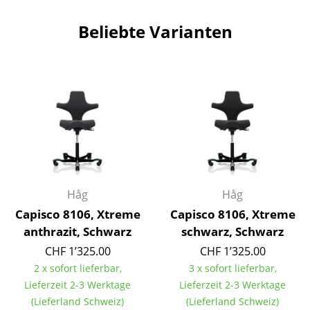
Artemide
Beliebte Varianten
Cassina
Fritz Hansen
HAY
Knoll International
Louis Poulsen
Muuto
Håg
Håg
Nils Holger Moormann
Capisco 8106, Xtreme
Capisco 8106, Xtreme
Richard Lampert
anthrazit, Schwarz
schwarz, Schwarz
Thonet
CHF 1’325.00
CHF 1’325.00
2 x sofort lieferbar,
3 x sofort lieferbar,
USM Haller
Lieferzeit 2-3 Werktage
Lieferzeit 2-3 Werktage
(Lieferland Schweiz)
(Lieferland Schweiz)
Vitra