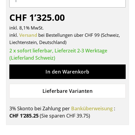
Tische
CHF 1’325.00
Esstische
inkl. 8,1% MwSt.
Beistelltische
inkl.
Versand
bei Bestellungen über CHF 99 (Schweiz,
Liechtenstein, Deutschland)
Couchtische
2 x sofort lieferbar, Lieferzeit 2-3 Werktage
Schreibtische
(Lieferland Schweiz)
Sekretäre & PC-Tische
In den Warenkorb
Konferenztische
Lieferbare Varianten
Stehtische & Stehpulte
Kindertische
3% Skonto bei Zahlung per
Banküberweisung
:
CHF 1’285.25
(Sie sparen
CHF 39.75
)
Gartentische
Servierwagen