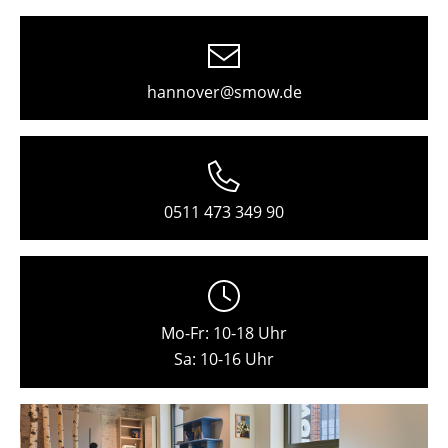
Freiburg
Hamburg
hannover@smow.de
Hannover
Kempten
Köln
0511 473 349 90
Konstanz
Leipzig
Mainz
Mo-Fr: 10-18 Uhr
München
Sa: 10-16 Uhr
Nürnberg
Schwarzwald