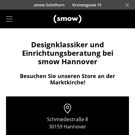
Direkt zum Inhalt
smow Solothurn
Kronengasse 15
Projektplanung
Designklassiker und
Einrichtungsberatung
Einrichtungsberatung bei
Referenzen
smow Hannover
Stores
Besuchen Sie unseren Store an der
Marktkirche!
Berlin
Chemnitz
Düsseldorf
Schmiedestraße 8
Essen
30159 Hannover
Frankfurt