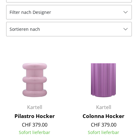
Hocker
Filter nach Designer
Bänke & Liegen
Sortieren nach
Sitzsäcke
Gartenstühle
Kinderstühle
Schaukelstühle
Bürodrehstühle
Konferenzstühle
Bürosessel
Kartell
Kartell
Pilastro Hocker
Colonna Hocker
Einzelteile
CHF 379.00
CHF 379.00
... alle Sitzmöbel
Sofort lieferbar
Sofort lieferbar