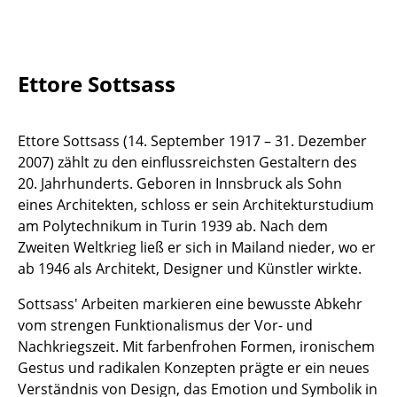
Tische
Esstische
Ettore Sottsass
Beistelltische
Couchtische
Ettore Sottsass (14. September 1917 – 31. Dezember
2007) zählt zu den einflussreichsten Gestaltern des
Schreibtische
20. Jahrhunderts. Geboren in Innsbruck als Sohn
Sekretäre & PC-Tische
eines Architekten, schloss er sein Architekturstudium
am Polytechnikum in Turin 1939 ab. Nach dem
Konferenztische
Zweiten Weltkrieg ließ er sich in Mailand nieder, wo er
ab 1946 als Architekt, Designer und Künstler wirkte.
Stehtische & Stehpulte
Sottsass' Arbeiten markieren eine bewusste Abkehr
Kindertische
vom strengen Funktionalismus der Vor- und
Gartentische
Nachkriegszeit. Mit farbenfrohen Formen, ironischem
Gestus und radikalen Konzepten prägte er ein neues
Servierwagen
Verständnis von Design, das Emotion und Symbolik in