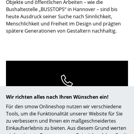
Objekte und öffentlichen Arbeiten – wie die
Kleinaufbewahrung
Bushaltestelle „BUSSTOPS“ in Hannover – sind bis
heute Ausdruck seiner Suche nach Sinnlichkeit,
Einzelteile
Menschlichkeit und Freiheit im Design und prägten
... alle Aufbewahrungsmöbel
spätere Generationen von Gestaltern nachhaltig.
Licht
Hängeleuchten & Deckenleuchten
Tischleuchten
Schreibtischleuchten
Stehleuchten & Leseleuchten
0800 15 60 00
Wir richten alles nach Ihren Wünschen ein!
Mo-Fr: 9-17 Uhr
Bodenleuchten
Für den smow Onlineshop nutzen wir verschiedene
Tools, um die Funktionalität unserer Website für Sie
Wandleuchten
zu verbessern und Ihnen ein maßgeschneidertes
Outdoor-Leuchten
Einkaufserlebnis zu bieten. Aus diesem Grund werten