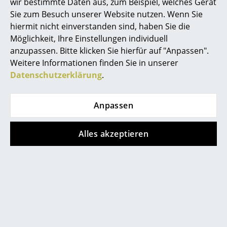
wir bestimmte Daten aus, zum Beispiel, welches Gerät
Akkuleuchten
Sie zum Besuch unserer Website nutzen. Wenn Sie
hiermit nicht einverstanden sind, haben Sie die
... alle Leuchten
Möglichkeit, Ihre Einstellungen individuell
anzupassen. Bitte klicken Sie hierfür auf "Anpassen".
service@smow.ch
Betten
Weitere Informationen finden Sie in unserer
Doppelbetten
Datenschutzerklärung
.
Einzelbetten
Anpassen
Stapelbetten
Alles akzeptieren
Kinderbetten
Nachttische & Bettzubehör
Store vor Ort kontaktieren
... alle Betten
Accessoires
Uhren