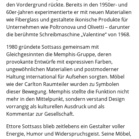
den Vordergrund rückte. Bereits in den 1950er- und
Einzelteile
60er-Jahren experimentierte er mit neuen Materialien
... alle Tische
wie Fiberglass und gestaltete ikonische Produkte für
Unternehmen wie Poltronova und Olivetti – darunter
Aufbewahren
die berühmte Schreibmaschine „Valentine“ von 1968.
Regale & Schränke
1980 gründete Sottsass gemeinsam mit
Gleichgesinnten die Memphis-Gruppe, deren
Bücherregale
provokante Entwürfe mit expressiven Farben,
ungewöhnlichen Materialien und postmoderner
Wandregale
Haltung international für Aufsehen sorgten. Möbel
Sideboards & Kommoden
wie der Carlton Raumteiler wurden zu Symbolen
dieser Bewegung. Memphis stellte die Funktion nicht
TV Möbel
mehr in den Mittelpunkt, sondern verstand Design
vorrangig als kulturellen Ausdruck und als
Beistell- & Rollcontainer
Kommentar zur Gesellschaft.
Barmöbel
Ettore Sottsass blieb zeitlebens ein Gestalter voller
Garderoben
Energie, Humor und Widerspruchsgeist. Seine Möbel,