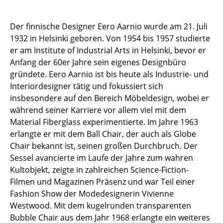
Kleinaufbewahrung
Der finnische Designer Eero Aarnio wurde am 21. Juli
Einzelteile
1932 in Helsinki geboren. Von 1954 bis 1957 studierte
... alle Aufbewahrungsmöbel
er am Institute of Industrial Arts in Helsinki, bevor er
Anfang der 60er Jahre sein eigenes Designbüro
Licht
gründete. Eero Aarnio ist bis heute als Industrie- und
Interiordesigner tätig und fokussiert sich
Hängeleuchten & Deckenleuchten
insbesondere auf den Bereich Möbeldesign, wobei er
während seiner Karriere vor allem viel mit dem
Tischleuchten
Material Fiberglass experimentierte. Im Jahre 1963
Schreibtischleuchten
erlangte er mit dem Ball Chair, der auch als Globe
Chair bekannt ist, seinen großen Durchbruch. Der
Stehleuchten & Leseleuchten
Sessel avancierte im Laufe der Jahre zum wahren
Kultobjekt, zeigte in zahlreichen Science-Fiction-
Bodenleuchten
Filmen und Magazinen Präsenz und war Teil einer
Wandleuchten
Fashion Show der Modedesignerin Vivienne
Westwood. Mit dem kugelrunden transparenten
Outdoor-Leuchten
Bubble Chair aus dem Jahr 1968 erlangte ein weiteres