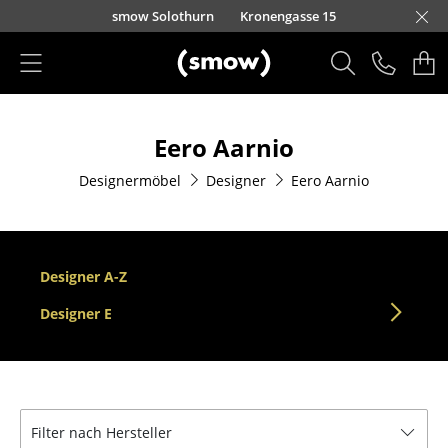
Direkt zum Inhalt
smow Solothurn
Kronengasse 15
Produkte
Eero Aarnio
Sitzmöbel
Designermöbel
Designer
Eero Aarnio
Esszimmerstühle
Sofas
Sessel
Designer A-Z
Loungesessel
Designer E
Stühle
Freischwinger
Filter nach Hersteller
Barhocker