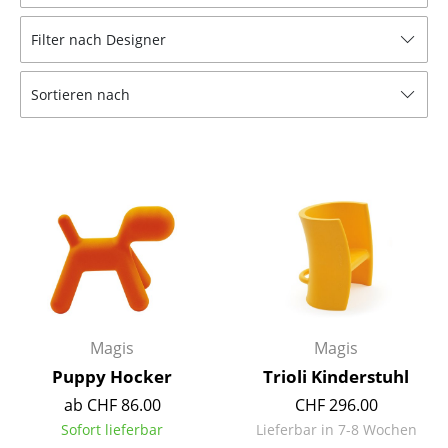
Hocker
Filter nach Designer
Bänke & Liegen
Sortieren nach
Sitzsäcke
Gartenstühle
Kinderstühle
Schaukelstühle
Bürodrehstühle
Konferenzstühle
Bürosessel
Magis
Magis
Puppy Hocker
Trioli Kinderstuhl
Einzelteile
ab CHF 86.00
CHF 296.00
... alle Sitzmöbel
Sofort lieferbar
Lieferbar in 7-8 Wochen