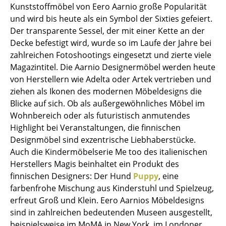
Kunststoffmöbel von Eero Aarnio große Popularität
Akkuleuchten
und wird bis heute als ein Symbol der Sixties gefeiert.
... alle Leuchten
Der transparente Sessel, der mit einer Kette an der
Decke befestigt wird, wurde so im Laufe der Jahre bei
Betten
zahlreichen Fotoshootings eingesetzt und zierte viele
Magazintitel. Die Aarnio Designermöbel werden heute
Doppelbetten
von Herstellern wie Adelta oder Artek vertrieben und
ziehen als Ikonen des modernen Möbeldesigns die
Einzelbetten
Blicke auf sich. Ob als außergewöhnliches Möbel im
Stapelbetten
Wohnbereich oder als futuristisch anmutendes
Highlight bei Veranstaltungen, die finnischen
Kinderbetten
Designmöbel sind exzentrische Liebhaberstücke.
Auch die Kindermöbelserie Me too des italienischen
Nachttische & Bettzubehör
Herstellers Magis beinhaltet ein Produkt des
... alle Betten
finnischen Designers: Der Hund
Puppy
, eine
farbenfrohe Mischung aus Kinderstuhl und Spielzeug,
Accessoires
erfreut Groß und Klein. Eero Aarnios Möbeldesigns
sind in zahlreichen bedeutenden Museen ausgestellt,
Uhren
beispielsweise im MoMA in New York, im Londoner