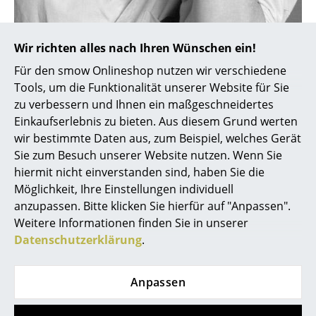
Räume
Eero Aarnio
Wir richten alles nach Ihren Wünschen ein!
Zuhause
Für den smow Onlineshop nutzen wir verschiedene
Wohnzimmer
Tools, um die Funktionalität unserer Website für Sie
zu verbessern und Ihnen ein maßgeschneidertes
Esszimmer
Einkaufserlebnis zu bieten. Aus diesem Grund werten
Schlafzimmer
wir bestimmte Daten aus, zum Beispiel, welches Gerät
Sie zum Besuch unserer Website nutzen. Wenn Sie
Kinderzimmer
hiermit nicht einverstanden sind, haben Sie die
Möglichkeit, Ihre Einstellungen individuell
Arbeitszimmer
anzupassen. Bitte klicken Sie hierfür auf "Anpassen".
Diele
Weitere Informationen finden Sie in unserer
Pingy von Magis
Datenschutzerklärung
.
Badezimmer
Stauraum
Mehr über 'Eero Aarnio' in
Anpassen
unserem Journal
Balkon & Garten