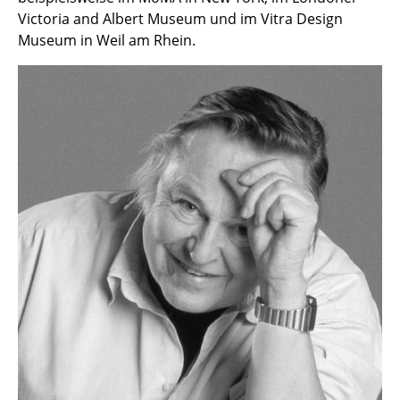
Victoria and Albert Museum und im Vitra Design
Spiegel
Museum in Weil am Rhein.
Figuren & Miniaturen
Vasen
Tabletts
Büroutensilien
Aufbewahrungsboxen
Decken
Kissen
Teppiche
Vorhänge
... alle Accessoires