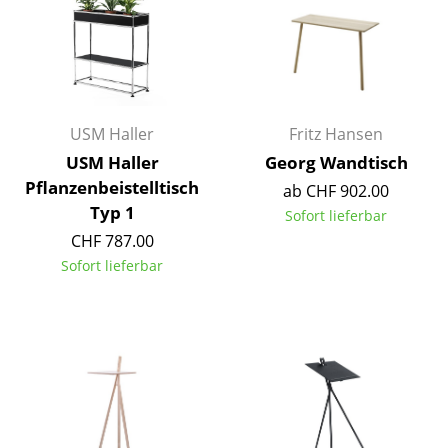
Einzelteile
... alle Tische
Aufbewahren
USM Haller
Fritz Hansen
Regale & Schränke
USM Haller
Georg Wandtisch
Pflanzenbeistelltisch
Bücherregale
ab CHF 902.00
Typ 1
Sofort lieferbar
Wandregale
CHF 787.00
Sofort lieferbar
Sideboards & Kommoden
TV Möbel
Beistell- & Rollcontainer
Barmöbel
Garderoben