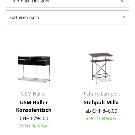
Filter nach Designer
Hocker
Sortieren nach
Bänke & Liegen
Sitzsäcke
Gartenstühle
Kinderstühle
Schaukelstühle
Bürodrehstühle
Konferenzstühle
USM Haller
Richard Lampert
USM Haller
Stehpult Milla
Bürosessel
Konsolentisch
ab CHF 846.00
Einzelteile
CHF 1’794.00
Sofort lieferbar
Sofort lieferbar
... alle Sitzmöbel