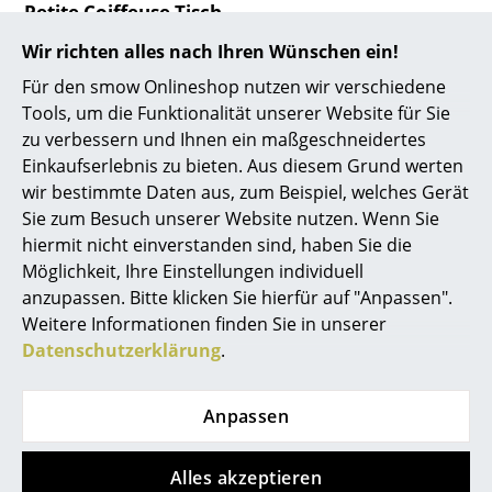
Petite Coiffeuse Tisch
Akkuleuchten
CHF 9’082.00
Wir richten alles nach Ihren Wünschen ein!
... alle Leuchten
Lieferbar in 1-2 Wochen
Für den smow Onlineshop nutzen wir verschiedene
(Standardlieferaussage des
Tools, um die Funktionalität unserer Website für Sie
Betten
Herstellers)
zu verbessern und Ihnen ein maßgeschneidertes
Doppelbetten
Einkaufserlebnis zu bieten. Aus diesem Grund werten
wir bestimmte Daten aus, zum Beispiel, welches Gerät
Einzelbetten
Sie zum Besuch unserer Website nutzen. Wenn Sie
hiermit nicht einverstanden sind, haben Sie die
Stapelbetten
Möglichkeit, Ihre Einstellungen individuell
Kinderbetten
anzupassen. Bitte klicken Sie hierfür auf "Anpassen".
Weitere Informationen finden Sie in unserer
Nachttische & Bettzubehör
Datenschutzerklärung
.
... alle Betten
0800 15 60 00
Anpassen
Mo-Fr: 9-17 Uhr
Accessoires
Uhren
Alles akzeptieren