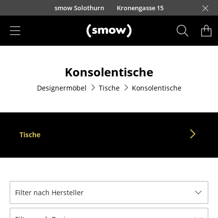
Direkt zum Inhalt
smow Solothurn
Kronengasse 15
Produkte
Konsolentische
Sitzmöbel
Designermöbel
Tische
Konsolentische
Esszimmerstühle
Sofas
Sessel
Tische
Loungesessel
Stühle
Freischwinger
Filter nach Hersteller
Barhocker