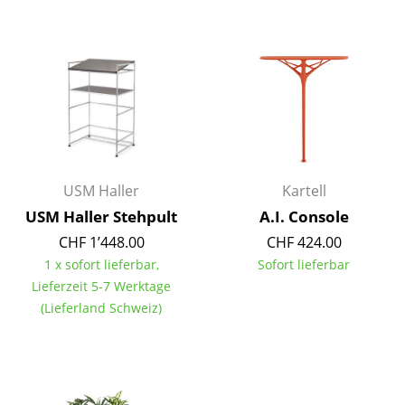
Tische
Esstische
Beistelltische
Couchtische
Schreibtische
USM Haller
Kartell
Sekretäre & PC-Tische
USM Haller Stehpult
A.I. Console
Konferenztische
CHF 1’448.00
CHF 424.00
1 x sofort lieferbar,
Sofort lieferbar
Stehtische & Stehpulte
Lieferzeit 5-7 Werktage
(Lieferland Schweiz)
Kindertische
Gartentische
Servierwagen