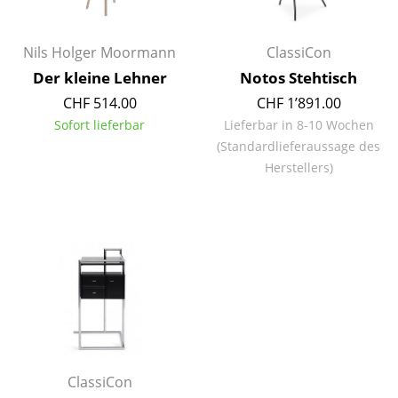
Kleinaufbewahrung
Nils Holger Moormann
ClassiCon
Einzelteile
Der kleine Lehner
Notos Stehtisch
... alle Aufbewahrungsmöbel
CHF 514.00
CHF 1’891.00
Sofort lieferbar
Lieferbar in 8-10 Wochen
Licht
(Standardlieferaussage des
Hängeleuchten & Deckenleuchten
Herstellers)
Tischleuchten
Schreibtischleuchten
Stehleuchten & Leseleuchten
Bodenleuchten
Wandleuchten
Outdoor-Leuchten
ClassiCon