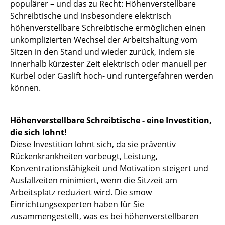
Artemide
populärer – und das zu Recht: Höhenverstellbare
Schreibtische und insbesondere elektrisch
Cassina
höhenverstellbare Schreibtische ermöglichen einen
unkomplizierten Wechsel der Arbeitshaltung vom
Fritz Hansen
Sitzen in den Stand und wieder zurück, indem sie
HAY
innerhalb kürzester Zeit elektrisch oder manuell per
Kurbel oder Gaslift hoch- und runtergefahren werden
Knoll International
können.
Louis Poulsen
Höhenverstellbare Schreibtische - eine Investition,
Muuto
die sich lohnt!
Nils Holger Moormann
Diese Investition lohnt sich, da sie präventiv
Rückenkrankheiten vorbeugt, Leistung,
Richard Lampert
Konzentrationsfähigkeit und Motivation steigert und
Ausfallzeiten minimiert, wenn die Sitzzeit am
Thonet
Arbeitsplatz reduziert wird. Die smow
USM Haller
Einrichtungsexperten haben für Sie
zusammengestellt, was es bei höhenverstellbaren
Vitra