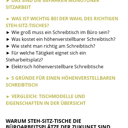
► DAS SIND DIE GEFAHREN MONOTONER
SITZARBEIT
Räume
► WAS IST WICHTIG BEI DER WAHL DES RICHTIGEN
Zuhause
STEH-SITZ-TISCHES?
► Wie groß muss ein Schreibtisch im Büro sein?
Wohnzimmer
► Was kostet ein höhenverstellbarer Schreibtisch?
Esszimmer
► Wie steht man richtig am Schreibtisch?
► Für welche Tätigkeit eignet sich ein
Schlafzimmer
Steharbeitsplatz?
► Elektrisch höhenverstellbare Schreibtische
Kinderzimmer
► 5 GRÜNDE FÜR EINEN HÖHENVERSTELLBAREN
Arbeitszimmer
SCHREIBTISCH
Diele
► VERGLEICH: TISCHMODELLE UND
Badezimmer
EIGENSCHAFTEN IN DER ÜBERSICHT
Stauraum
WARUM STEH-SITZ-TISCHE DIE
Balkon & Garten
BÜROARBEITSPLÄTZE DER ZUKUNFT SIND