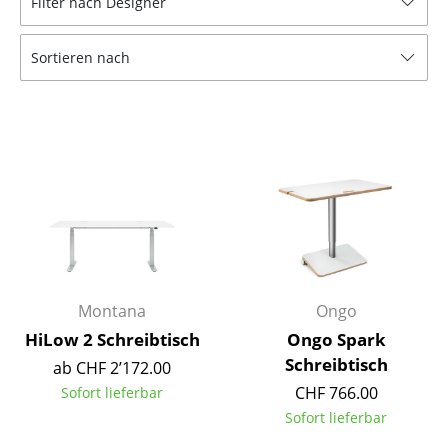
Filter nach Designer
Hocker
Sortieren nach
Bänke & Liegen
Sitzsäcke
Gartenstühle
Kinderstühle
Schaukelstühle
Bürodrehstühle
Konferenzstühle
Montana
Ongo
HiLow 2 Schreibtisch
Ongo Spark
Bürosessel
Schreibtisch
ab CHF 2’172.00
Einzelteile
CHF 766.00
Sofort lieferbar
Sofort lieferbar
... alle Sitzmöbel