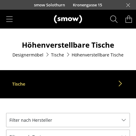
Direkt zum Inhalt
smow Solothurn
Kronengasse 15
Produkte
Höhenverstellbare Tische
Sitzmöbel
Designermöbel
Tische
Höhenverstellbare Tische
Esszimmerstühle
Sofas
Sessel
Tische
Loungesessel
Stühle
Freischwinger
Filter nach Hersteller
Barhocker