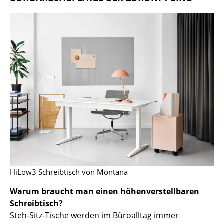
Büro
Arbeitsplatz
Management Büro
Konferenzraum
Empfang
Cafeteria
Branchenlösungen
Sicheres Arbeiten
HiLow3 Schreibtisch von Montana
Hersteller & Designer
Warum braucht man einen höhenverstellbaren
Schreibtisch?
Hersteller
Steh-Sitz-Tische werden im Büroalltag immer