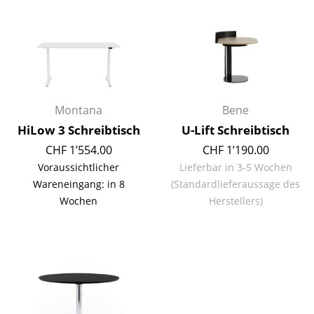
Kleinaufbewahrung
Einzelteile
... alle Aufbewahrungsmöbel
Licht
Montana
Bene
HiLow 3 Schreibtisch
U-Lift Schreibtisch
Hängeleuchten & Deckenleuchten
CHF 1’554.00
CHF 1’190.00
Tischleuchten
Voraussichtlicher
Lieferbar in 3-5 Wochen
Wareneingang: in 8
(Standardlieferaussage des
Schreibtischleuchten
Wochen
Herstellers)
Stehleuchten & Leseleuchten
Bodenleuchten
Wandleuchten
Outdoor-Leuchten