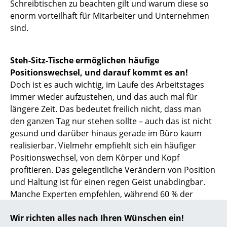
Schreibtischen zu beachten gilt und warum diese so
enorm vorteilhaft für Mitarbeiter und Unternehmen
... alle Hersteller A-Z
sind.
Designer
Steh-Sitz-Tische ermöglichen häufige
Alvar Aalto
Positionswechsel, und darauf kommt es an!
Arne Jacobsen
Doch ist es auch wichtig, im Laufe des Arbeitstages
immer wieder aufzustehen, und das auch mal für
Charles & Ray Eames
längere Zeit. Das bedeutet freilich nicht, dass man
den ganzen Tag nur stehen sollte – auch das ist nicht
Eero Saarinen
gesund und darüber hinaus gerade im Büro kaum
Egon Eiermann
realisierbar. Vielmehr empfiehlt sich ein häufiger
Positionswechsel, von dem Körper und Kopf
Eileen Gray
profitieren. Das gelegentliche Verändern von Position
und Haltung ist für einen regen Geist unabdingbar.
Jean Prouvé
Manche Experten empfehlen, während 60 % der
Le Corbusier
Arbeitszeit zu sitzen, während 30 % zu stehen und sich
Wir richten alles nach Ihren Wünschen ein!
während 10 % der Arbeitszeit aktiv zu bewegen,
Ludwig Mies van der Rohe