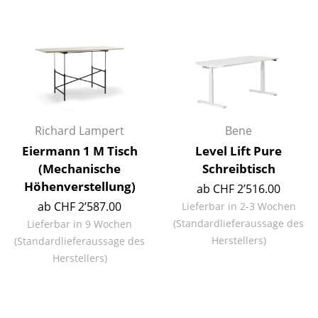
Einzelteile
... alle Tische
Aufbewahren
Regale & Schränke
Richard Lampert
Bene
Bücherregale
Eiermann 1 M Tisch
Level Lift Pure
Wandregale
(Mechanische
Schreibtisch
Höhenverstellung)
ab CHF 2’516.00
Sideboards & Kommoden
ab CHF 2’587.00
Lieferbar in 2-3 Wochen
TV Möbel
(Standardlieferaussage des
Lieferbar in 9 Wochen
Herstellers)
(Standardlieferaussage des
Beistell- & Rollcontainer
Herstellers)
Barmöbel
Garderoben