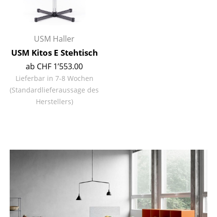
Akkuleuchten
... alle Leuchten
USM Haller
Betten
USM Kitos E Stehtisch
ab CHF 1’553.00
Doppelbetten
Lieferbar in 7-8 Wochen
(Standardlieferaussage des
Einzelbetten
Herstellers)
Stapelbetten
Kinderbetten
Nachttische & Bettzubehör
... alle Betten
Accessoires
Uhren