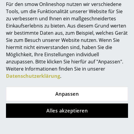
andere sprechen von 50 : 25 : 25. Fest steht in jedem
Für den smow Onlineshop nutzen wir verschiedene
Fall, dass eine gesunde Kombination von Sitzen,
Marcel Breuer
Tools, um die Funktionalität unserer Website für Sie
Stehen und aktivem Bewegen gefördert werden sollte.
zu verbessern und Ihnen ein maßgeschneidertes
Philippe Starck
Einkaufserlebnis zu bieten. Aus diesem Grund werten
wir bestimmte Daten aus, zum Beispiel, welches Gerät
Verner Panton
Sie zum Besuch unserer Website nutzen. Wenn Sie
... alle Designer A-Z
hiermit nicht einverstanden sind, haben Sie die
Möglichkeit, Ihre Einstellungen individuell
anzupassen. Bitte klicken Sie hierfür auf "Anpassen".
Themen
Weitere Informationen finden Sie in unserer
Neu bei smow
Datenschutzerklärung
.
Inspiration
Anpassen
Special Editions
Designklassiker
Alles akzeptieren
HiLow2 Schreibtisch von Montana in der Detailansicht
Frauen im Design