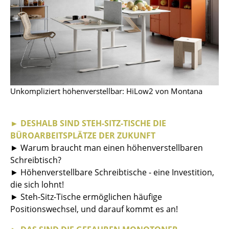
Spiegel
Figuren & Miniaturen
Vasen
Tabletts
Unkompliziert höhenverstellbar: HiLow2 von Montana
Büroutensilien
Aufbewahrungsboxen
► DESHALB SIND STEH-SITZ-TISCHE DIE
BÜROARBEITSPLÄTZE DER ZUKUNFT
Decken
► Warum braucht man einen höhenverstellbaren
Kissen
Schreibtisch?
► Höhenverstellbare Schreibtische - eine Investition,
Teppiche
die sich lohnt!
► Steh-Sitz-Tische ermöglichen häufige
Vorhänge
Positionswechsel, und darauf kommt es an!
... alle Accessoires