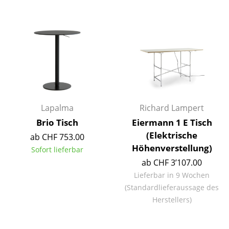
Tische
Esstische
Beistelltische
Couchtische
Schreibtische
Lapalma
Richard Lampert
Sekretäre & PC-Tische
Brio Tisch
Eiermann 1 E Tisch
(Elektrische
Konferenztische
ab CHF 753.00
Höhenverstellung)
Sofort lieferbar
Stehtische & Stehpulte
ab CHF 3’107.00
Lieferbar in 9 Wochen
Kindertische
(Standardlieferaussage des
Gartentische
Herstellers)
Servierwagen