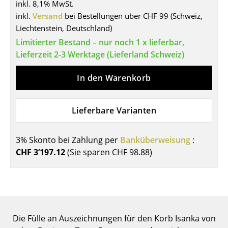
inkl. 8,1% MwSt.
Tische
inkl.
Versand
bei Bestellungen über CHF 99 (Schweiz,
Liechtenstein, Deutschland)
Esstische
Limitierter Bestand – nur noch 1 x lieferbar,
Lieferzeit 2-3 Werktage (Lieferland Schweiz)
Beistelltische
Couchtische
In den Warenkorb
Schreibtische
Lieferbare Varianten
Sekretäre & PC-Tische
Konferenztische
3% Skonto bei Zahlung per
Banküberweisung
:
CHF 3’197.12
(Sie sparen
CHF 98.88
)
Stehtische & Stehpulte
Kindertische
Gartentische
Servierwagen
Die Fülle an Auszeichnungen für den Korb Isanka von