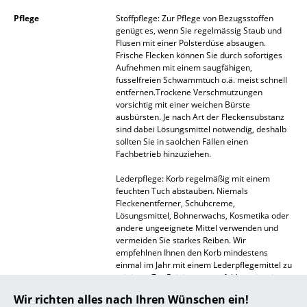
Akkuleuchten
Pflege
Stoffpflege: Zur Pflege von Bezugsstoffen
genügt es, wenn Sie regelmässig Staub und
... alle Leuchten
Flusen mit einer Polsterdüse absaugen.
Frische Flecken können Sie durch sofortiges
Aufnehmen mit einem saugfähigen,
Betten
fusselfreien Schwammtuch o.ä. meist schnell
entfernen.Trockene Verschmutzungen
Doppelbetten
vorsichtig mit einer weichen Bürste
ausbürsten. Je nach Art der Fleckensubstanz
Einzelbetten
sind dabei Lösungsmittel notwendig, deshalb
sollten Sie in saolchen Fällen einen
Stapelbetten
Fachbetrieb hinzuziehen.
Lederpflege: Korb regelmäßig mit einem
Kinderbetten
feuchten Tuch abstauben. Niemals
Fleckenentferner, Schuhcreme,
Nachttische & Bettzubehör
Lösungsmittel, Bohnerwachs, Kosmetika oder
andere ungeeignete Mittel verwenden und
... alle Betten
vermeiden Sie starkes Reiben. Wir
empfehlnen Ihnen den Korb mindestens
einmal im Jahr mit einem Lederpflegemittel zu
Accessoires
reinigen. Zur Reinigung empfehlen wir reine,
weiße Leder-Seifenflocken.
Uhren
Wir richten alles nach Ihren Wünschen ein!