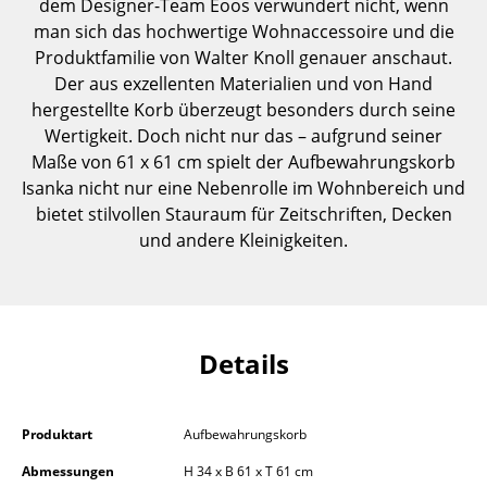
dem Designer-Team Eoos verwundert nicht, wenn
Einzelteile
man sich das hochwertige Wohnaccessoire und die
Produktfamilie von Walter Knoll genauer anschaut.
... alle Tische
Der aus exzellenten Materialien und von Hand
hergestellte Korb überzeugt besonders durch seine
Aufbewahren
Wertigkeit. Doch nicht nur das – aufgrund seiner
Regale & Schränke
Maße von 61 x 61 cm spielt der Aufbewahrungskorb
Isanka nicht nur eine Nebenrolle im Wohnbereich und
Bücherregale
bietet stilvollen Stauraum für Zeitschriften, Decken
und andere Kleinigkeiten.
Wandregale
Sideboards & Kommoden
TV Möbel
Details
Beistell- & Rollcontainer
Barmöbel
Produktart
Aufbewahrungskorb
Garderoben
Abmessungen
H 34 x B 61 x T 61 cm