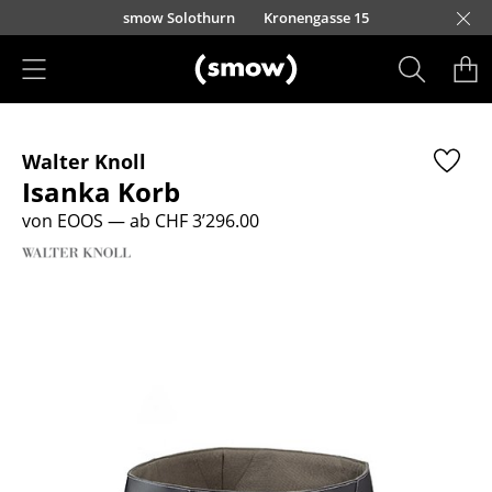
Direkt zum Inhalt
smow Solothurn
Kronengasse 15
Produkte
Walter Knoll
Sitzmöbel
Isanka Korb
Esszimmerstühle
von EOOS
— ab CHF 3’296.00
Sofas
Sessel
Loungesessel
Stühle
Freischwinger
Barhocker