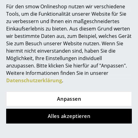
Auszeichnungen &
reddot design award 2014: winner
Für den smow Onlineshop nutzen wir verschiedene
Spiegel
Museen
Focus Open 2014: Gold
Tools, um die Funktionalität unserer Website für Sie
German Design Award: Special Mention 2015
interior innovation award 2015: winner
Figuren & Miniaturen
zu verbessern und Ihnen ein maßgeschneidertes
Einkaufserlebnis zu bieten. Aus diesem Grund werten
Zertifikate &
Möbel von Walter Knoll werden streng auf
Vasen
wir bestimmte Daten aus, zum Beispiel, welches Gerät
Nachhaltigkeit
ihre Langlebigkeit, Sicherheit, Materialgüte,
Emissionen und Umweltverträglichkeit
Sie zum Besuch unserer Website nutzen. Wenn Sie
Tabletts
kontrolliert. Der besondere Wert der Produkte
hiermit nicht einverstanden sind, haben Sie die
wird dabei nicht nur durch mehrere
Büroutensilien
Möglichkeit, Ihre Einstellungen individuell
Gütezeichen ausgedrückt, sondern zeigt sich
vor allem in den hochwertigen Materialien,
anzupassen. Bitte klicken Sie hierfür auf "Anpassen".
die durch handwerkliche Qualitätsarbeit und
Aufbewahrungsboxen
Weitere Informationen finden Sie in unserer
technologische Präzision zu ihrer Form finden.
Datenschutzerklärung
.
Kurze Wege und Kooperationspartner aus der
Decken
Region gehören ebenso zum
Nachhaltigkeitskonzept von Walter Knoll.
Kissen
Anpassen
Gewährleistung
24 Monate
Teppiche
Produktdatenblatt
Bitte klicken Sie auf das Bild, um detaillierte
Alles akzeptieren
Informationen zu erhalten (ca. 0,4 MB).
Vorhänge
... alle Accessoires