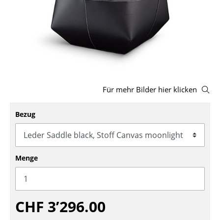
Hocker
Bänke & Liegen
Sitzsäcke
Gartenstühle
Für mehr Bilder hier klicken
Kinderstühle
Schaukelstühle
Bezug
Bürodrehstühle
Konferenzstühle
Menge
Bürosessel
Einzelteile
CHF 3’296.00
... alle Sitzmöbel