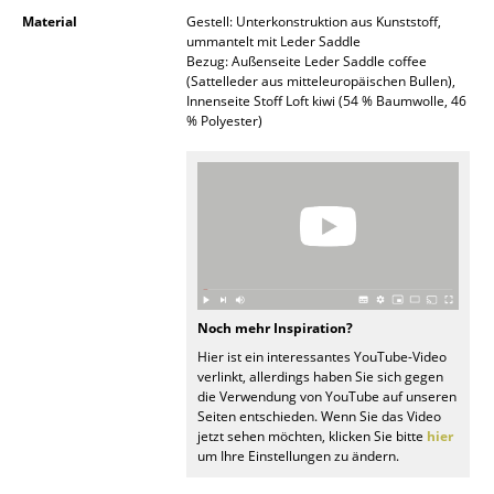
Kleinaufbewahrung
Material
Gestell: Unterkonstruktion aus Kunststoff,
ummantelt mit Leder Saddle
Bezug: Außenseite Leder Saddle coffee
Einzelteile
(Sattelleder aus mitteleuropäischen Bullen),
Innenseite Stoff Loft kiwi (54 % Baumwolle, 46
... alle Aufbewahrungsmöbel
% Polyester)
Licht
Hängeleuchten & Deckenleuchten
Tischleuchten
Schreibtischleuchten
Noch mehr Inspiration?
Stehleuchten & Leseleuchten
Hier ist ein interessantes YouTube-Video
verlinkt, allerdings haben Sie sich gegen
Bodenleuchten
die Verwendung von YouTube auf unseren
Seiten entschieden. Wenn Sie das Video
Wandleuchten
jetzt sehen möchten, klicken Sie bitte
hier
um Ihre Einstellungen zu ändern.
Outdoor-Leuchten