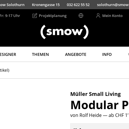
ow Solothurn
Kronengasse 15
032 622 55 52
solothurn@smow
Fr: 9-17 Uhr
Projektplanung
Mein Konto
ESIGNER
THEMEN
ANGEBOTE
INFO
Aufbewahren
Licht
tikel)
Regale & Schränke
Hängeleuchten &
Deckenleuchten
Bücherregale
Tischleuchten
Wandregale
Müller Small Living
Schreibtischleuchten
Modular P
Sideboards &
Kommoden
Stehleuchten &
Leseleuchten
TV Möbel
von Rolf Heide
— ab CHF 1’
Bodenleuchten
Beistell- &
Rollcontainer
Wandleuchten