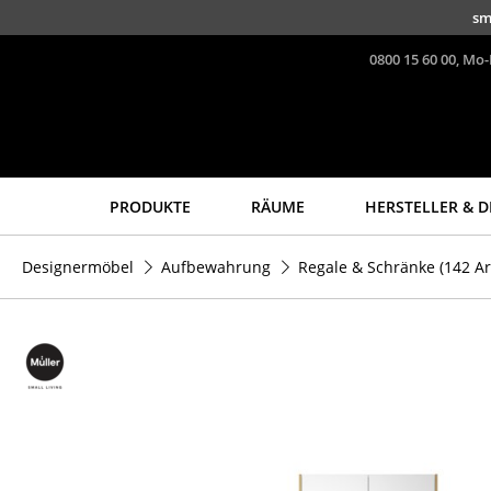
Direkt zum Inhalt
sm
0800 15 60 00, Mo-
PRODUKTE
RÄUME
HERSTELLER & D
Sitzmöbel
Tische
Designermöbel
Aufbewahrung
Regale & Schränke
(142 Ar
Esszimmerstühle
Esstische
Sofas
Beistelltische
Sessel
Couchtische
Loungesessel
Schreibtische
Stühle
Sekretäre & PC-Tische
Freischwinger
Konferenztische
Barhocker
Stehtische &