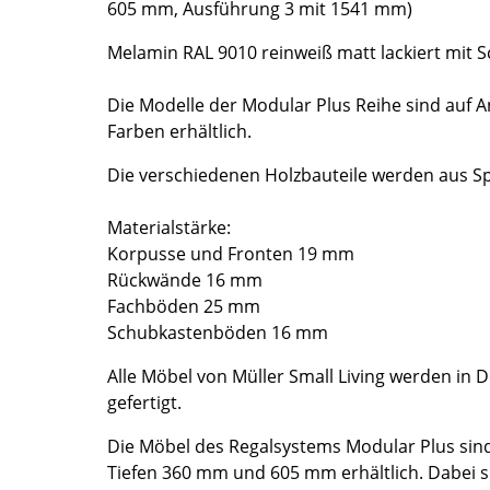
605 mm, Ausführung 3 mit 1541 mm)
Richard Lampert
Ludwig Mies van der Rohe
Thonet
Marcel Breuer
Melamin RAL 9010 reinweiß matt lackiert mit S
USM Haller
Philippe Starck
Vitra
Verner Panton
Die Modelle der Modular Plus Reihe sind auf A
Farben erhältlich.
... alle Hersteller A-Z
... alle Designer A-Z
Die verschiedenen Holzbauteile werden aus Sp
Neu bei smow
Inspiration
Materialstärke:
Special Editions
Korpusse und Fronten 19 mm
Designklassiker
Rückwände 16 mm
Frauen im Design
Fachböden 25 mm
Schubkastenböden 16 mm
Bauhaus Design
Midcentury Design
Alle Möbel von Müller Small Living werden in
Skandinavisches De
gefertigt.
Italienisches Design
Die Möbel des Regalsystems Modular Plus sind
Nachhaltiges Desig
Tiefen 360 mm und 605 mm erhältlich. Dabei s
Natürliche Material