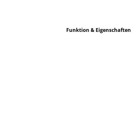
Funktion & Eigenschaften
Service
Kontakt
Bezahlung
Versand
FAQ
Rückgabe & Umtau
Unsere Vorteile auf
AGB
Datenschutz
Einen Suchbegriff