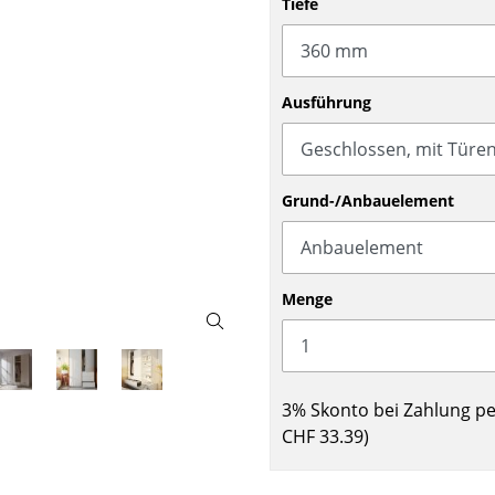
Tiefe
Barmöbel
Outdoor-Leuchten
Garderoben
Akkuleuchten
Kleinaufbewahrung
... alle Leuchten
Ausführung
Einzelteile
... alle Aufbewahrungsmöbel
USM Haller Konfigurator
Grund-/Anbauelement
Menge
Zuhause
3% Skonto bei Zahlung p
Wohnzimmer
CHF 33.39
)
Esszimmer
Schlafzimmer