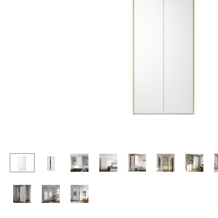
Stehpulte
Hocker
Kindertische
Bänke & Liegen
Gartentische
Sitzsäcke
Servierwagen
Gartenstühle
Einzelteile
Kinderstühle
... alle Tische
Schaukelstühle
Bürodrehstühle
Konferenzstühle
Bürosessel
Einzelteile
... alle Sitzmöbel