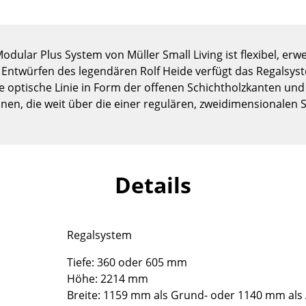
Kinderzimmer
Arbeitszimmer
Diele
lar Plus System von Müller Small Living ist flexibel, erwei
Badezimmer
Entwürfen des legendären Rolf Heide verfügt das Regalsyste
Stauraum
 optische Linie in Form der offenen Schichtholzkanten und 
nen, die weit über die einer regulären, zweidimensionale
Balkon & Garten
Hersteller
Designer
Artemide
Alvar Aalto
Details
Cassina
Arne Jacobsen
Fritz Hansen
Charles & Ray Eames
HAY
Eero Saarinen
Regalsystem
Knoll International
Egon Eiermann
Louis Poulsen
Eileen Gray
Tiefe: 360 oder 605 mm
Muuto
Jean Prouvé
Höhe: 2214 mm
Nils Holger Moormann
Le Corbusier
Breite: 1159 mm als Grund- oder 1140 mm al