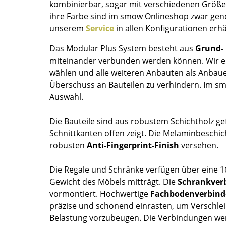
kombinierbar, sogar mit verschiedenen Größe
Farbwelten
ihre Farbe sind im smow Onlineshop zwar geno
Das Original
unserem
Service
in allen Konfigurationen erhäl
Geschenkideen
Das Modular Plus System besteht aus
Grund-
miteinander verbunden werden können. Wir e
wählen und alle weiteren Anbauten als Anbaue
Überschuss an Bauteilen zu verhindern. Im s
Auswahl.
Die Bauteile sind aus robustem Schichtholz gef
Schnittkanten offen zeigt. Die Melaminbeschi
sch
robusten
Anti-Fingerprint-Finish
versehen.
 einen Blick
Die Regale und Schränke verfügen über eine 
Gewicht des Möbels mitträgt. Die
Schrankver
vormontiert. Hochwertige
Fachbodenverbind
präzise und schonend einrasten, um Verschle
 eingeben
Belastung vorzubeugen. Die Verbindungen we