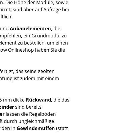
n. Die Höhe der Module, sowie
rmt, sind aber auf Anfrage bei
tlich.
und
Anbauelementen
, die
mpfehlen, ein Grundmodul zu
Unternehmen
lement zu bestellen, um einen
Über uns
mow Onlineshop haben Sie die
smow vor Ort
Jobs bei smow
ertigt, das seine geölten
Arbeiten bei smow
chtung ist zudem mit einem
Newsletter
Presse
Impressum
16 mm dicke
Rückwand
, die das
binder
sind bereits
er
lassen die Regalböden
iß durch ungleichmäßige
rden in
Gewindemuffen
(statt