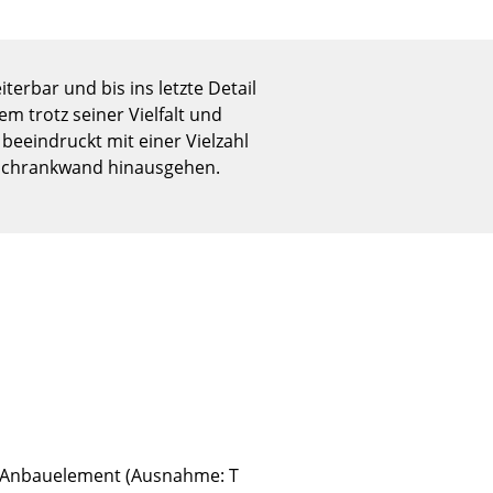
Empfang
Cafeteria
Branchenlösungen
terbar und bis ins letzte Detail
Sicheres Arbeiten
m trotz seiner Vielfalt und
beeindruckt mit einer Vielzahl
n Schrankwand hinausgehen.
Das Original
s Anbauelement (Ausnahme: T