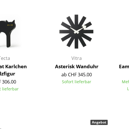
Barmöbel
Outdoor-Leuchten
Garderoben
Akkuleuchten
Kleinaufbewahrung
... alle Leuchten
Einzelteile
... alle Aufbewahrungsmöbel
USM Haller Konfigurator
Tecta
Vitra
at Karlchen
Asterisk Wanduhr
Eame
lzfigur
ab CHF 345.00
 306.00
Sofort lieferbar
Meh
L
t lieferbar
Zuhause
Wohnzimmer
Esszimmer
Angebot
Schlafzimmer