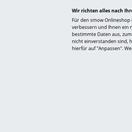
Wir richten alles nach I
&Tr
Für den smow Onlineshop nu
Flowe
verbessern und Ihnen ein 
Pendell
bestimmte Daten aus, zum 
nicht einverstanden sind, h
CHF
hierfür auf "Anpassen". We
CHF
1 x sofort lief
3 Werkta
Sc