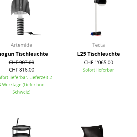
Artemide
Tecta
hogun Tischleuchte
L25 Tischleuchte
CHF 907.00
CHF 1’065.00
CHF 816.00
Sofort lieferbar
ofort lieferbar, Lieferzeit 2-
3 Werktage (Lieferland
Schweiz)
sign
n
ien