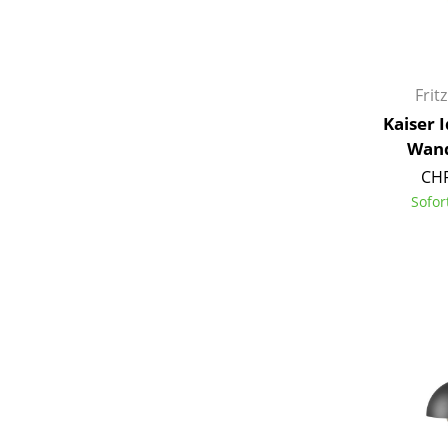
Frit
Service
Kaiser 
Wand
Kontakt
CHF
Bezahlung
Sofor
Versand
FAQ
Rückgabe & Umtau
Unsere Vorteile auf
AGB
Datenschutz
Einen Suchbegriff