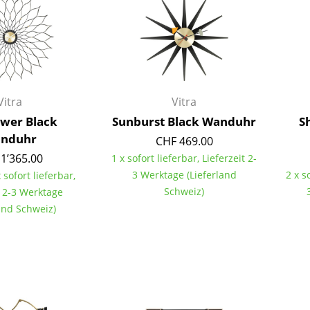
Richard Lampert
Ludwig Mies van der Rohe
Thonet
Marcel Breuer
USM Haller
Philippe Starck
Vitra
Verner Panton
... alle Hersteller A-Z
... alle Designer A-Z
Vitra
Vitra
Neu bei smow
ower Black
Sunburst Black Wanduhr
S
Inspiration
nduhr
CHF 469.00
Special Editions
1’365.00
1 x sofort lieferbar, Lieferzeit 2-
Designklassiker
3 Werktage (Lieferland
2 x s
 sofort lieferbar,
Frauen im Design
Schweiz)
t 2-3 Werktage
land Schweiz)
Bauhaus Design
Midcentury Design
Skandinavisches De
Italienisches Design
Nachhaltiges Desig
Natürliche Material