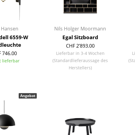
Farbwelten
Das Original
Geschenkideen
z Hansen
Nils Holger Moormann
Idell 6559-W
Egal Sitzboard
leuchte
CHF 2’893.00
 746.00
Lieferbar in 3-4 Wochen
L
(Standardlieferaussage des
(St
t lieferbar
Herstellers)
sch
 einen Blick
Angebot
 eingeben