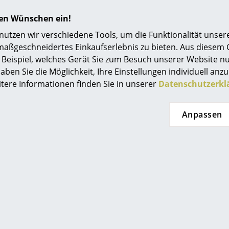
hren Wünschen ein!
adition
Muuto
tzen wir verschiedene Tools, um die Funktionalität unsere
rpot VP7
Around Couchtisch,
maßgeschneidertes Einkaufserlebnis zu bieten. Aus diesem
euchte, Matt
Groß (H 36 x Ø 72 cm),
sta
Beispiel, welches Gerät Sie zum Besuch unserer Website nu
black
Esche schwarz
Mat
aben Sie die Möglichkeit, Ihre Einstellungen individuell anzu
ohn
 406.00
CHF 726.00
itere Informationen finden Sie in unserer
Datenschutzerkl
 345.00
1 x sofort lieferbar, Lieferzeit 5-
erbar, Lieferzeit 2-
7 Werktage (Lieferland
ge (Lieferland
Schweiz)
Anpassen
3 x s
hweiz)