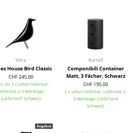
Decken
Kissen
Teppiche
Vorhänge
... alle Accessoires
Vitra
Kartell
s House Bird Classic
Componibili Container
Matt, 3 Fächer, Schwarz
CHF 245.00
CHF 195.00
r als 3 x sofort lieferbar,
ieferzeit 2-3 Werktage
2 x sofort lieferbar, Lieferzeit 2-
(Lieferland Schweiz)
3 Werktage (Lieferland
Büro
Schweiz)
Arbeitsplatz
Management Büro
Angebot
Konferenzraum