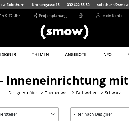
ow Solothurn
Kronengasse 15
032 622 55 52
solothurn@smow
Fr: 9-17 Uhr
Projektplanung
Mein Konto
ESIGNER
THEMEN
ANGEBOTE
INFO
Aufbewahren
Licht
 - Inneneinrichtung m
Regale & Schränke
Hängeleuchten &
Deckenleuchten
Bücherregale
Tischleuchten
Designermöbel
Themenwelt
Farbwelten
Schwarz
Wandregale
Schreibtischleuchten
Sideboards &
Kommoden
Stehleuchten &
Leseleuchten
Hersteller
Filter nach Designer
TV Möbel
Bodenleuchten
Beistell- &
Rollcontainer
Wandleuchten