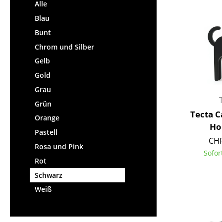
Stehpulte
Alle
Hocker
Kindertische
Blau
Bänke & Liegen
Gartentische
Bunt
Sitzsäcke
Servierwagen
Chrom und Silber
Gartenstühle
Einzelteile
Gelb
Kinderstühle
... alle Tische
Gold
Schaukelstühle
Bürodrehstühle
Grau
Konferenzstühle
Grün
Tecta C
Bürosessel
Orange
Ho
Einzelteile
Pastell
CHF
... alle Sitzmöbel
Rosa und Pink
Sofor
Rot
Schwarz
Weiß