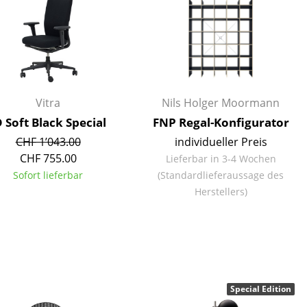
Empfang
Cafeteria
Branchenlösungen
Sicheres Arbeiten
Vitra
Nils Holger Moormann
D Soft Black Special
FNP Regal-Konfigurator
Das Original
CHF 1’043.00
individueller Preis
CHF 755.00
Lieferbar in 3-4 Wochen
Sofort lieferbar
(Standardlieferaussage des
Herstellers)
Special Edition