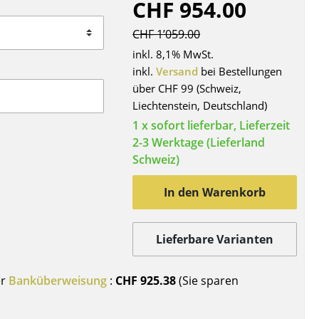
CHF 954.00
Decken
Kissen
CHF 1’059.00
Teppiche
inkl. 8,1% MwSt.
Vorhänge
inkl.
Versand
bei Bestellungen
über CHF 99 (Schweiz,
... alle Accessoires
Liechtenstein, Deutschland)
1 x sofort lieferbar, Lieferzeit
2-3 Werktage (Lieferland
Schweiz)
In den Warenkorb
Lieferbare Varianten
Büro
Arbeitsplatz
er
Banküberweisung
:
CHF 925.38
(Sie sparen
Management Büro
Konferenzraum