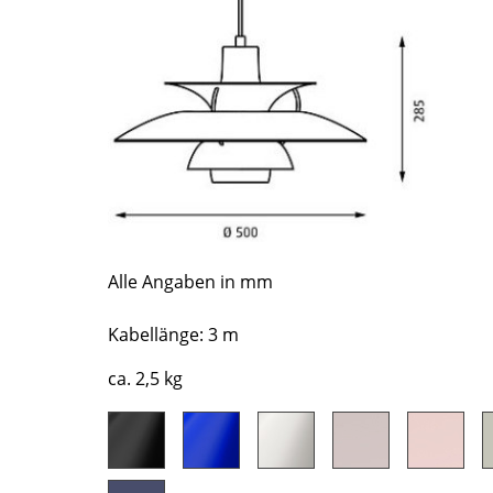
Richard Lampert
Ludwig Mies van der Rohe
Thonet
Marcel Breuer
USM Haller
Philippe Starck
Vitra
Verner Panton
... alle Hersteller A-Z
... alle Designer A-Z
Neu bei smow
Inspiration
Special Editions
Designklassiker
Alle Angaben in mm
Frauen im Design
Kabellänge: 3 m
Bauhaus Design
Midcentury Design
ca. 2,5 kg
Skandinavisches De
Italienisches Design
Nachhaltiges Desig
Natürliche Material