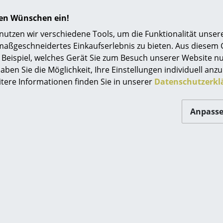
werden. Bei Bedarf lauwarmes Wasser mit ein
Geschirrspülmittel verwenden.
hren Wünschen ein!
tzen wir verschiedene Tools, um die Funktionalität unsere
Schutzart IP20
maßgeschneidertes Einkaufserlebnis zu bieten. Aus diesem
Schutzklasse II ohne Erdung
Beispiel, welches Gerät Sie zum Besuch unserer Website nu
24 Monate
aben Sie die Möglichkeit, Ihre Einstellungen individuell anzu
itere Informationen finden Sie in unserer
Datenschutzerkl
PH Kollektion
Anpass