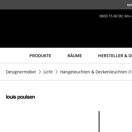
Direkt zum Inhalt
sm
0800 15 60 00, Mo-
PRODUKTE
RÄUME
HERSTELLER & D
Sitzmöbel
Tische
Designermöbel
Licht
Hängeleuchten & Deckenleuchten
(1
Esszimmerstühle
Esstische
Sofas
Beistelltische
Sessel
Couchtische
Loungesessel
Schreibtische
Stühle
Sekretäre & PC-Tische
Freischwinger
Konferenztische
Barhocker
Stehtische &