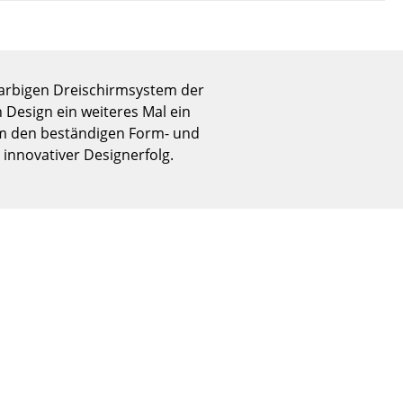
Empfang
Cafeteria
Branchenlösungen
Sicheres Arbeiten
farbigen Dreischirmsystem der
Design ein weiteres Mal ein
um den beständigen Form- und
innovativer Designerfolg.
Das Original