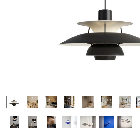
Stehpulte
Hocker
Kindertische
Bänke & Liegen
Gartentische
Sitzsäcke
Servierwagen
Gartenstühle
Einzelteile
Kinderstühle
... alle Tische
Schaukelstühle
Bürodrehstühle
Konferenzstühle
Bürosessel
Einzelteile
... alle Sitzmöbel