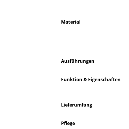
Material
Service
Kontakt
Bezahlung
Ausführungen
Versand
FAQ
Rückgabe & Umtau
Funktion & Eigenschaften
Unsere Vorteile auf
AGB
Datenschutz
Lieferumfang
Einen Suchbegriff
Pflege