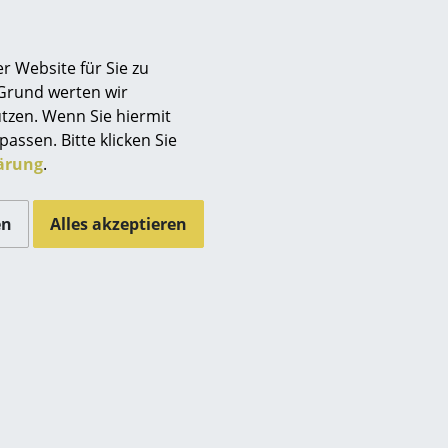
er geringen Menge
r Website für Sie zu
 Grund werten wir
tzen. Wenn Sie hiermit
passen. Bitte klicken Sie
ärung
.
en
Alles akzeptieren