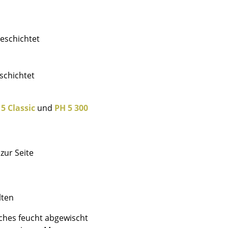
eschichtet
Unternehmen
schichtet
Über uns
smow vor Ort
5 Classic
und
PH 5 300
Jobs bei smow
Arbeiten bei smow
Newsletter
zur Seite
Presse
Impressum
lten
uches feucht abgewischt