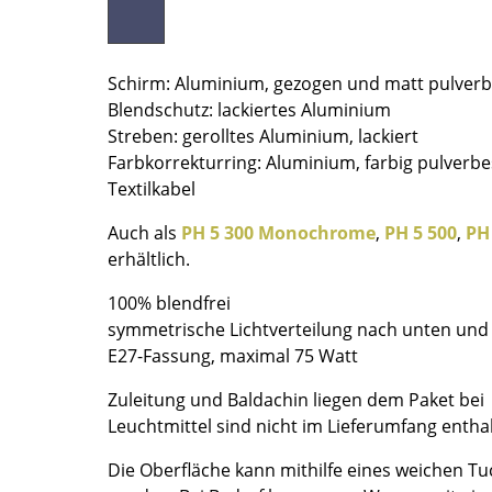
Farbwelten
Das Original
Schirm: Aluminium, gezogen und matt pulverb
Geschenkideen
Blendschutz: lackiertes Aluminium
Streben: gerolltes Aluminium, lackiert
Farbkorrekturring: Aluminium, farbig pulverbe
Textilkabel
Auch als
PH 5 300 Monochrome
,
PH 5 500
,
PH 
erhältlich.
sch
100% blendfrei
symmetrische Lichtverteilung nach unten und 
 einen Blick
E27-Fassung, maximal 75 Watt
Zuleitung und Baldachin liegen dem Paket bei
Leuchtmittel sind nicht im Lieferumfang entha
 eingeben
Die Oberfläche kann mithilfe eines weichen T