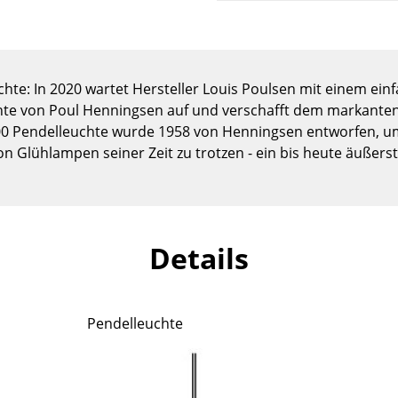
Kinderzimmer
Arbeitszimmer
Diele
Badezimmer
te: In 2020 wartet Hersteller Louis Poulsen mit einem ein
chte von Poul Henningsen auf und verschafft dem markanten 
Stauraum
500 Pendelleuchte wurde 1958 von Henningsen entworfen, 
Balkon & Garten
Glühlampen seiner Zeit zu trotzen - ein bis heute äußerst 
Hersteller
Designer
Artemide
Alvar Aalto
Cassina
Arne Jacobsen
Details
Fritz Hansen
Charles & Ray Eames
HAY
Eero Saarinen
Knoll International
Egon Eiermann
Pendelleuchte
Louis Poulsen
Eileen Gray
Muuto
Jean Prouvé
Nils Holger Moormann
Le Corbusier