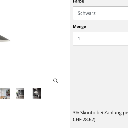
Farbe
Barmöbel
Outdoor-Leuchten
Garderoben
Akkuleuchten
Kleinaufbewahrung
... alle Leuchten
Menge
Einzelteile
... alle Aufbewahrungsmöbel
USM Haller Konfigurator
Zuhause
Wohnzimmer
3% Skonto bei Zahlung p
Esszimmer
CHF 28.62
)
Schlafzimmer