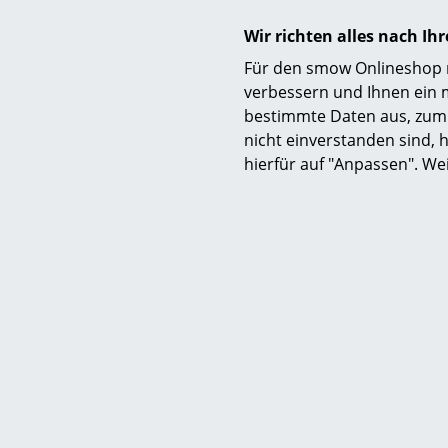
Wir richten alles nach I
Für den smow Onlineshop nu
Zertifikate & Nachhaltigkeit
verbessern und Ihnen ein 
bestimmte Daten aus, zum 
Gewährleistung
nicht einverstanden sind, h
hierfür auf "Anpassen". We
Produktfamilie