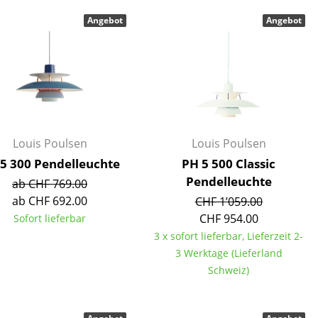
Decken
Angebot
Angebot
Kissen
Teppiche
Vorhänge
... alle Accessoires
Louis Poulsen
Louis Poulsen
5 300 Pendelleuchte
PH 5 500 Classic
Pendelleuchte
ab CHF 769.00
ab CHF 692.00
CHF 1’059.00
CHF 954.00
Sofort lieferbar
3 x sofort lieferbar, Lieferzeit 2-
Büro
3 Werktage (Lieferland
Arbeitsplatz
Schweiz)
Management Büro
Konferenzraum