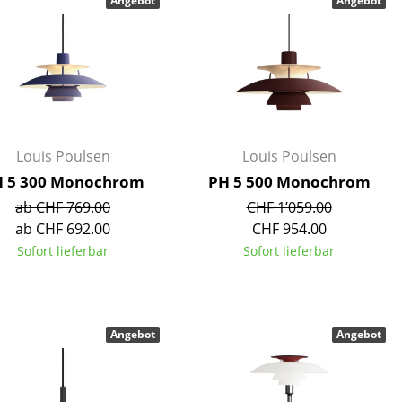
Angebot
Angebot
Empfang
Cafeteria
Branchenlösungen
Sicheres Arbeiten
Louis Poulsen
Louis Poulsen
Das Original
 5 300 Monochrom
PH 5 500 Monochrom
ab CHF 769.00
CHF 1’059.00
ab CHF 692.00
CHF 954.00
Sofort lieferbar
Sofort lieferbar
Angebot
Angebot