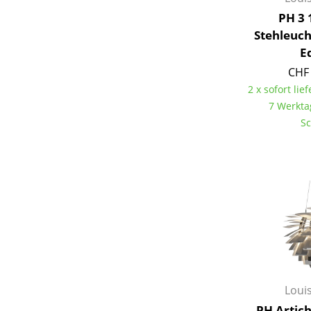
PH 3 1
Stehleuc
E
CHF 
Service
2 x sofort lief
7 Werkta
Kontakt
Sc
Bezahlung
Versand
FAQ
Rückgabe & Umtau
Unsere Vorteile auf
AGB
Datenschutz
Einen Suchbegriff
Loui
PH Artic