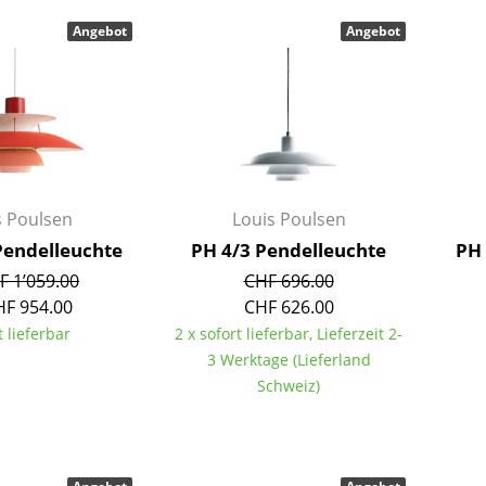
Barmöbel
Outdoor-Leuchten
Angebot
Angebot
Garderoben
Akkuleuchten
Kleinaufbewahrung
... alle Leuchten
Einzelteile
... alle Aufbewahrungsmöbel
USM Haller Konfigurator
s Poulsen
Louis Poulsen
Pendelleuchte
PH 4/3 Pendelleuchte
PH 
F 1’059.00
CHF 696.00
HF 954.00
CHF 626.00
t lieferbar
2 x sofort lieferbar, Lieferzeit 2-
3 Werktage (Lieferland
Zuhause
Schweiz)
Wohnzimmer
Esszimmer
Schlafzimmer