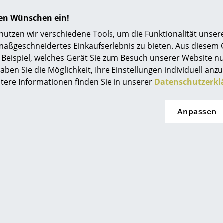
elleuchte
ab CHF 1’548.00
hren Wünschen ein!
ab CHF 1’393.00
 11’015.00
tzen wir verschiedene Tools, um die Funktionalität unsere
F 9’914.00
Sofort lieferbar
maßgeschneidertes Einkaufserlebnis zu bieten. Aus diesem
t lieferbar
Beispiel, welches Gerät Sie zum Besuch unserer Website nu
aben Sie die Möglichkeit, Ihre Einstellungen individuell anzu
itere Informationen finden Sie in unserer
Datenschutzerkl
Angebot
Limited Edition
Anpassen
s Poulsen
Louis Poulsen
ischleuchte
PH 1/1 Kronleuchter
Centenary Limited
 561.00