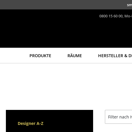
Direkt zum Inhalt
sm
0800 15 60 00, Mo-
PRODUKTE
RÄUME
HERSTELLER & D
Sitzmöbel
Tische
Esszimmerstühle
Esstische
Sofas
Beistelltische
Sessel
Couchtische
Loungesessel
Schreibtische
Stühle
Sekretäre & PC-Tische
Filter nach 
Freischwinger
Konferenztische
Designer A-Z
Barhocker
Stehtische &