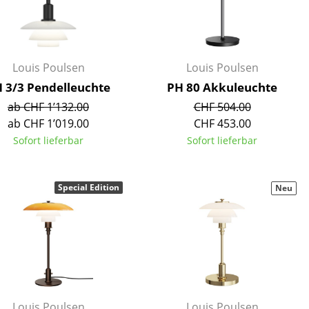
Louis Poulsen
Louis Poulsen
 3/3 Pendelleuchte
PH 80 Akkuleuchte
ab CHF 1’132.00
CHF 504.00
ab CHF 1’019.00
CHF 453.00
Sofort lieferbar
Sofort lieferbar
Special Edition
Neu
sign
n
ien
Louis Poulsen
Louis Poulsen