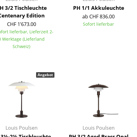
H 3/2 Tischleuchte
PH 1/1 Akkuleuchte
Centenary Edition
ab CHF 836.00
CHF 1’673.00
Sofort lieferbar
ofort lieferbar, Lieferzeit 2-
Unternehmen
3 Werktage (Lieferland
Schweiz)
Über uns
smow vor Ort
Jobs bei smow
Arbeiten bei smow
Angebot
Newsletter
Presse
Impressum
Louis Poulsen
Louis Poulsen
 3½-2½ Tischleuchte
PH 3/2 Aged Brass Opal