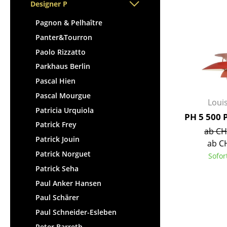
Stehpulte
Designer P
Hocker
Kindertische
Bänke & Liegen
Pagnon & Pelhaître
Gartentische
Sitzsäcke
Panter&Tourron
Servierwagen
Gartenstühle
Paolo Rizzatto
Einzelteile
Kinderstühle
Parkhaus Berlin
... alle Tische
Schaukelstühle
Pascal Hien
Bürodrehstühle
Pascal Mourgue
Loui
Konferenzstühle
Patricia Urquiola
PH 5 500 
Bürosessel
Patrick Frey
ab CH
Einzelteile
Patrick Jouin
ab C
... alle Sitzmöbel
Patrick Norguet
Sofor
Patrick Seha
Paul Anker Hansen
Paul Schärer
Paul Schneider-Esleben
Peter Barreth