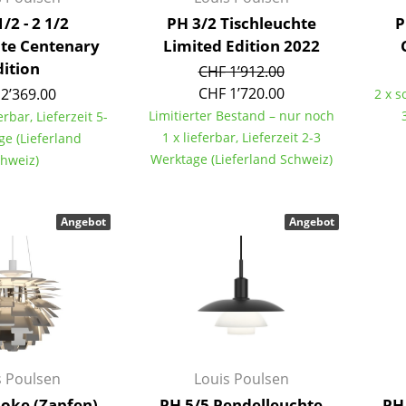
Farbwelten
/2 - 2 1/2
PH 3/2 Tischleuchte
P
hte Centenary
Limited Edition 2022
Das Original
dition
CHF 1’912.00
Geschenkideen
CHF 1’720.00
2’369.00
2 x s
Limitierter Bestand – nur noch
erbar, Lieferzeit 5-
1 x lieferbar, Lieferzeit 2-3
ge (Lieferland
Werktage (Lieferland Schweiz)
hweiz)
Angebot
Angebot
sch
 einen Blick
 eingeben
s Poulsen
Louis Poulsen
hoke (Zapfen)
PH 5/5 Pendelleuchte
PH