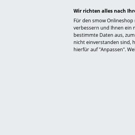
Pend
Wir richten alles nach I
ab CHF
Für den smow Onlineshop nu
ab CH
verbessern und Ihnen ein 
Sofor
bestimmte Daten aus, zum 
nicht einverstanden sind, h
hierfür auf "Anpassen". We
Loui
PH 80 T
CHF