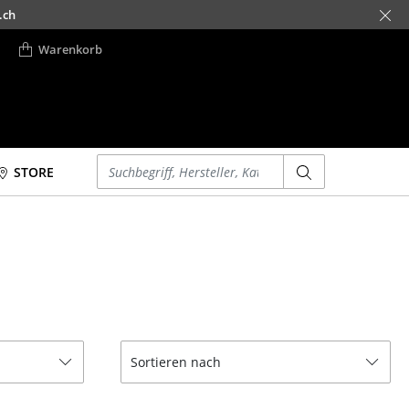
.ch
Warenkorb
Einen Suchbegriff eingeben
STORE
Betten
Accessoires
Doppelbetten
Uhren
Einzelbetten
Spiegel
Stapelbetten
Figuren & Miniaturen
Kinderbetten
Vasen
Nachttische &
Tabletts
Sortieren nach
Bettzubehör
Büroutensilien
... alle Betten
Aufbewahrungsboxen