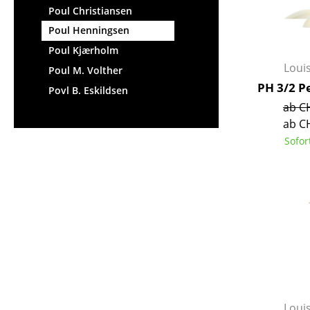
Poul Christiansen
Poul Henningsen
Poul Kjærholm
Loui
Poul M. Volther
PH 3/2 P
Povl B. Eskildsen
ab C
ab C
Sofor
Loui