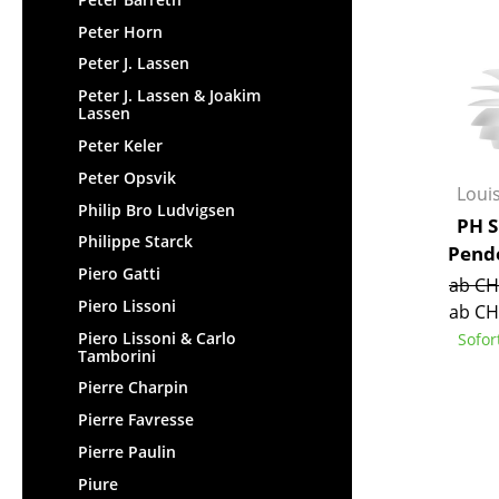
Peter Horn
Peter J. Lassen
Peter J. Lassen & Joakim
Lassen
Peter Keler
Peter Opsvik
Loui
Philip Bro Ludvigsen
PH S
Philippe Starck
Pend
Piero Gatti
ab CH
Piero Lissoni
ab CH
Piero Lissoni & Carlo
Sofor
Tamborini
Pierre Charpin
Pierre Favresse
Pierre Paulin
Piure