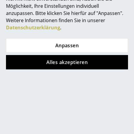
Akkuleuchten
Möglichkeit, Ihre Einstellungen individuell
anzupassen. Bitte klicken Sie hierfür auf "Anpassen".
... alle Leuchten
Weitere Informationen finden Sie in unserer
Datenschutzerklärung
.
Betten
Doppelbetten
Anpassen
Store vor Ort kontaktieren
Einzelbetten
Alles akzeptieren
Stapelbetten
Kinderbetten
Nachttische & Bettzubehör
... alle Betten
Accessoires
Hilfe & Service
Uhren