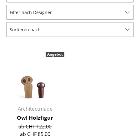
Hocker
Filter nach Designer
Bänke & Liegen
Sortieren nach
Sitzsäcke
Gartenstühle
Angebot
Kinderstühle
Schaukelstühle
Bürodrehstühle
Konferenzstühle
Bürosessel
Architectmade
Owl Holzfigur
Einzelteile
ab CHF 122.00
... alle Sitzmöbel
ab CHF 85.00