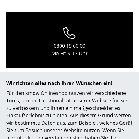
Kleinaufbewahrung
Einzelteile
... alle Aufbewahrungsmöbel
Licht
0800 15 60 00
Mo-Fr: 9-17 Uhr
Hängeleuchten & Deckenleuchten
Tischleuchten
Schreibtischleuchten
Wir richten alles nach Ihren Wünschen ein!
Für den smow Onlineshop nutzen wir verschiedene
Stehleuchten & Leseleuchten
Tools, um die Funktionalität unserer Website für Sie
Bodenleuchten
zu verbessern und Ihnen ein maßgeschneidertes
Einkaufserlebnis zu bieten. Aus diesem Grund werten
Wandleuchten
service@smow.ch
wir bestimmte Daten aus, zum Beispiel, welches Gerät
Sie zum Besuch unserer Website nutzen. Wenn Sie
Outdoor-Leuchten
hiermit nicht einverstanden sind, haben Sie die