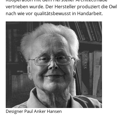
Einzelteile
vertrieben wurde. Der Hersteller produziert die Owl
nach wie vor qualitätsbewusst in Handarbeit.
... alle Tische
Aufbewahren
Regale & Schränke
Bücherregale
Wandregale
Sideboards & Kommoden
TV Möbel
Beistell- & Rollcontainer
Barmöbel
Designer Paul Anker Hansen
Garderoben