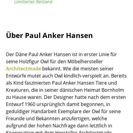
Limitierter Bestand
Tische
Esstische
Beistelltische
Über Paul Anker Hansen
Couchtische
Der Däne Paul Anker Hansen ist in erster Linie für
Schreibtische
seine Holzfigur Owl für den Möbelhersteller
Sekretäre & PC-Tische
Architectmade
bekannt. Wie die meisten seiner
Entwürfe mutet auch Owl kindlich-verspielt an. Bereits
Konferenztische
als Kind faszinierten Paul Anker Hansen Tiere und
Kreaturen, die in seiner dänischen Heimat Bornholm
Stehtische & Stehpulte
zu Hause waren. Der Designer hatte nach dem ersten
Kindertische
Entwurf 1960 ursprünglich damit begonnen, in
geduldiger Handarbeit Exemplare der Owl für seine
Gartentische
Freunde und Bekannten anzufertigen, welche
aufgrund der hohen Nachfrage dann letztlich in
Servierwagen
Kooperation mit dem Hersteller Architectmade