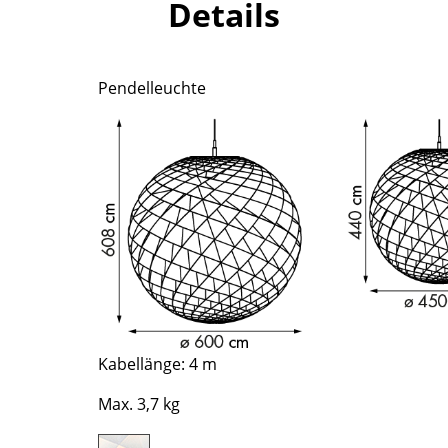
Details
Richard Lampert
Ludwig Mies van der Rohe
Thonet
Marcel Breuer
USM Haller
Philippe Starck
Pendelleuchte
Vitra
Verner Panton
... alle Hersteller A-Z
... alle Designer A-Z
Neu bei smow
Inspiration
Special Editions
Designklassiker
Frauen im Design
Bauhaus Design
Midcentury Design
Skandinavisches De
Kabellänge: 4 m
Italienisches Design
Max. 3,7 kg
Nachhaltiges Desig
Natürliche Material