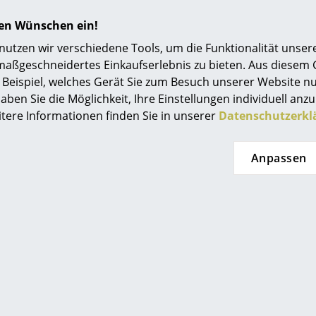
hren Wünschen ein!
tzen wir verschiedene Tools, um die Funktionalität unsere
maßgeschneidertes Einkaufserlebnis zu bieten. Aus diesem
Beispiel, welches Gerät Sie zum Besuch unserer Website nu
aben Sie die Möglichkeit, Ihre Einstellungen individuell anzu
Noch mehr Inspiration?
itere Informationen finden Sie in unserer
Datenschutzerkl
Hier ist ein interessantes YouTube-Video verli
gegen die Verwendung von YouTube auf unse
Anpassen
Wenn Sie das Video jetzt sehen möchten, klic
Einstellungen zu ändern.
Zuleitung und Baldachin liegen dem Paket bei
Leuchtmittel sind nicht im Lieferumfang entha
Die Oberfläche kann mithilfe eines weichen T
werden. Bei Bedarf lauwarmes Wasser mit ein
Geschirrspülmittel verwenden.