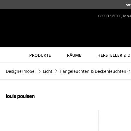
Direkt zum Inhalt
sm
0800 15 60 00, Mo-
PRODUKTE
RÄUME
HERSTELLER & D
Sitzmöbel
Tische
Designermöbel
Licht
Hängeleuchten & Deckenleuchten
(1
Esszimmerstühle
Esstische
Sofas
Beistelltische
Sessel
Couchtische
Loungesessel
Schreibtische
Stühle
Sekretäre & PC-Tische
Freischwinger
Konferenztische
Barhocker
Stehtische &