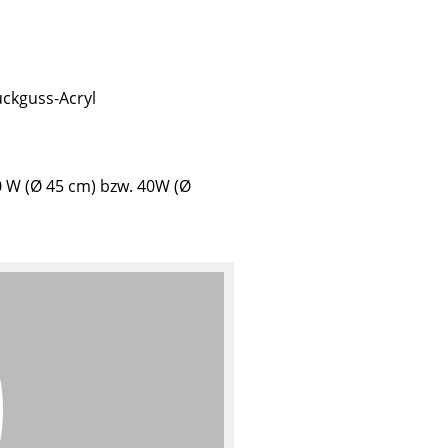
ckguss-Acryl
Unternehmen
Über uns
0 W (Ø 45 cm) bzw. 40W (Ø
smow vor Ort
Jobs bei smow
Arbeiten bei smow
Newsletter
Presse
Impressum