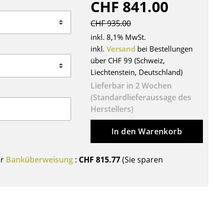
CHF 841.00
Decken
Kissen
CHF 935.00
Teppiche
inkl. 8,1% MwSt.
Vorhänge
inkl.
Versand
bei Bestellungen
über CHF 99 (Schweiz,
... alle Accessoires
Liechtenstein, Deutschland)
Lieferbar in 2 Wochen
(Standardlieferaussage des
Herstellers)
In den Warenkorb
er
Banküberweisung
:
CHF 815.77
(Sie sparen
Büro
Arbeitsplatz
Management Büro
Konferenzraum