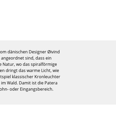
Empfang
Cafeteria
Branchenlösungen
Sicheres Arbeiten
Das Original
 vom dänischen Designer Øivind
t angeordnet sind, dass ein
e Natur, wo das spiralförmige
en dringt das warme Licht, wie
tspiel klassischer Kronleuchter
im Wald. Damit ist die Patera
Wohn- oder Eingangsbereich.