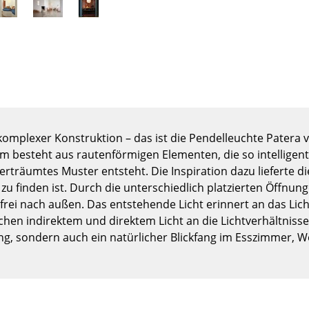
Kinderzimmer
Arbeitszimmer
Diele
Badezimmer
Stauraum
Balkon & Garten
Hersteller
Designer
komplexer Konstruktion – das ist die Pendelleuchte Patera
rm besteht aus rautenförmigen Elementen, die so intelligen
Artemide
Alvar Aalto
rträumtes Muster entsteht. Die Inspiration dazu lieferte di
Cassina
Arne Jacobsen
zu finden ist. Durch die unterschiedlich platzierten Öffnung
Fritz Hansen
Charles & Ray Eames
dfrei nach außen. Das entstehende Licht erinnert an das Lich
hen indirektem und direktem Licht an die Lichtverhältnisse 
HAY
Eero Saarinen
ung, sondern auch ein natürlicher Blickfang im Esszimmer, 
Knoll International
Egon Eiermann
Louis Poulsen
Eileen Gray
Muuto
Jean Prouvé
Nils Holger Moormann
Le Corbusier