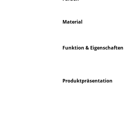
Material
Service
Funktion & Eigenschaften
Kontakt
Bezahlung
Versand
FAQ
Rückgabe & Umtau
Produktpräsentation
Unsere Vorteile auf
AGB
Datenschutz
Einen Suchbegriff