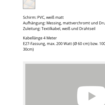
Farbwelten
Das Original
Schirm: PVC, weiß matt
Geschenkideen
Aufhängung: Messing, mattverchromt und Dru
Zuleitung: Textilkabel, weiß und Drahtseil
Kabellänge 4 Meter
E27-Fassung, max. 200 Watt (Ø 60 cm) bzw. 10
30cm)
sch
 einen Blick
 eingeben