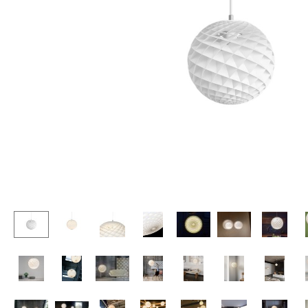
Stehpulte
Hocker
Kindertische
Bänke & Liegen
Gartentische
Sitzsäcke
Servierwagen
Gartenstühle
Einzelteile
Kinderstühle
... alle Tische
Schaukelstühle
Bürodrehstühle
Konferenzstühle
Bürosessel
Einzelteile
... alle Sitzmöbel