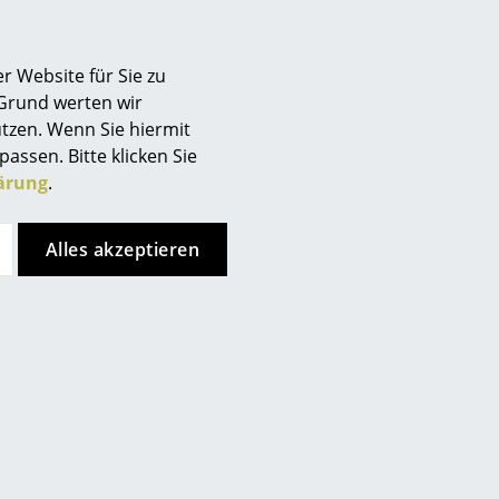
r Website für Sie zu
 Grund werten wir
tzen. Wenn Sie hiermit
passen. Bitte klicken Sie
ärung
.
nkt, allerdings haben Sie sich
ren Seiten entschieden.
Alles akzeptieren
ken Sie bitte
hier
um Ihre
lten
uches feucht abgewischt
er geringen Menge