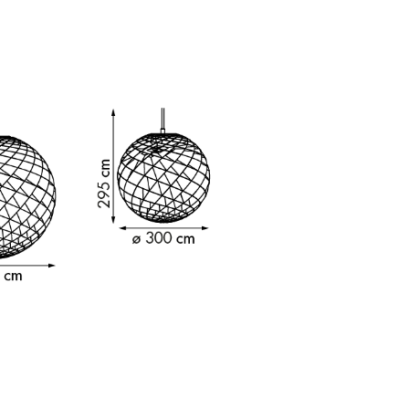
sign
n
ien