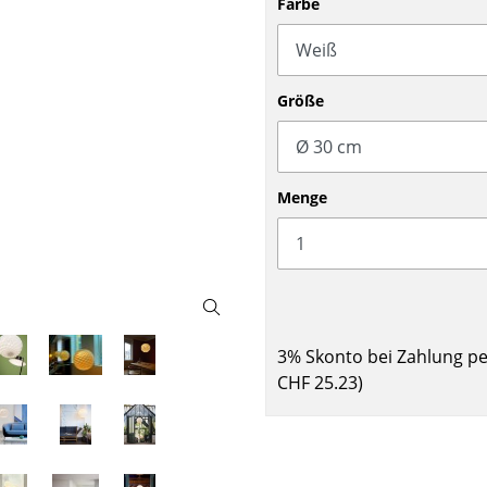
Farbe
Barmöbel
Outdoor-Leuchten
Garderoben
Akkuleuchten
Kleinaufbewahrung
... alle Leuchten
Größe
Einzelteile
... alle Aufbewahrungsmöbel
USM Haller Konfigurator
Menge
3% Skonto bei Zahlung p
Zuhause
CHF 25.23
)
Wohnzimmer
Esszimmer
Schlafzimmer