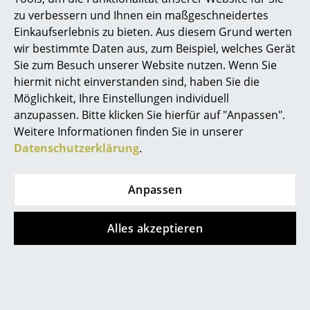
zu verbessern und Ihnen ein maßgeschneidertes
... alle Hersteller A-Z
Einkaufserlebnis zu bieten. Aus diesem Grund werten
Kartell
Kartell
wir bestimmte Daten aus, zum Beispiel, welches Gerät
Designer
Bourgie Tischleuchte,
Componibili
Sie zum Besuch unserer Website nutzen. Wenn Sie
00-silber
Container rund 2
hiermit nicht einverstanden sind, haben Sie die
Alvar Aalto
Fächer, Silber
Möglichkeit, Ihre Einstellungen individuell
CHF 635.00
Arne Jacobsen
anzupassen. Bitte klicken Sie hierfür auf "Anpassen".
CHF 141.00
Lieferbar in 1-2 Wochen
Weitere Informationen finden Sie in unserer
(Standardlieferaussage des
Mehr als 3 x sofort
Charles & Ray Eames
Datenschutzerklärung
.
Herstellers)
lieferbar, Lieferzeit 2-3
Eero Saarinen
Werktage (Lieferland
Schweiz)
Anpassen
Egon Eiermann
Eileen Gray
Alles akzeptieren
Jean Prouvé
Le Corbusier
Ludwig Mies van der Rohe