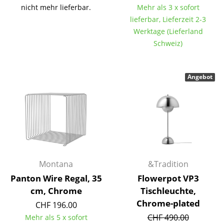
nicht mehr lieferbar.
Mehr als 3 x sofort
Tische
lieferbar, Lieferzeit 2-3
Werktage (Lieferland
Esstische
Schweiz)
Beistelltische
Couchtische
Angebot
Schreibtische
Sekretäre & PC-Tische
Konferenztische
Stehtische & Stehpulte
Montana
&Tradition
Kindertische
Panton Wire Regal, 35
Flowerpot VP3
cm, Chrome
Tischleuchte,
Gartentische
Chrome-plated
CHF 196.00
Servierwagen
CHF 490.00
Mehr als 5 x sofort