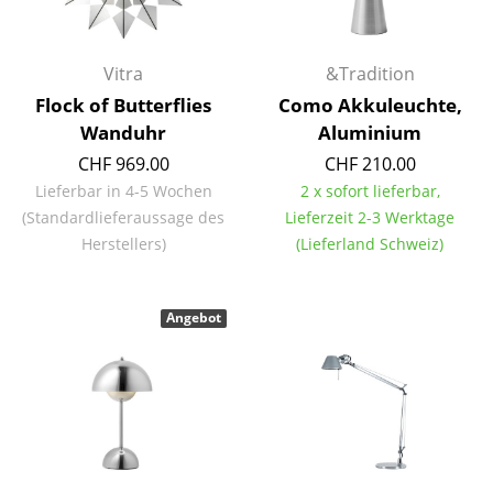
Büro
Vitra
&Tradition
Arbeitsplatz
Flock of Butterflies
Como Akkuleuchte,
Management Büro
Wanduhr
Aluminium
CHF 969.00
CHF 210.00
Konferenzraum
Lieferbar in 4-5 Wochen
2 x sofort lieferbar,
Empfang
(Standardlieferaussage des
Lieferzeit 2-3 Werktage
Herstellers)
(Lieferland Schweiz)
Cafeteria
Branchenlösungen
Angebot
Sicheres Arbeiten
Hersteller & Designer
Hersteller