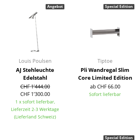
Angebot
Special Edition
Spiegel
Figuren & Miniaturen
Vasen
Tabletts
Büroutensilien
Louis Poulsen
Tiptoe
AJ Stehleuchte
Pli Wandregal Slim
Aufbewahrungsboxen
Edelstahl
Core Limited Edition
Decken
CHF 1’444.00
ab CHF 66.00
CHF 1’300.00
Sofort lieferbar
Kissen
1 x sofort lieferbar,
Teppiche
Lieferzeit 2-3 Werktage
(Lieferland Schweiz)
Vorhänge
... alle Accessoires
Special Edition