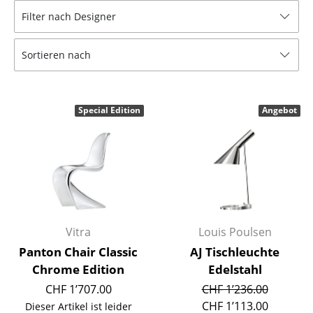
Filter nach Designer
Hocker
Bänke & Liegen
Sortieren nach
Sitzsäcke
Gartenstühle
Special Edition
Angebot
Kinderstühle
Schaukelstühle
Bürodrehstühle
Konferenzstühle
Vitra
Louis Poulsen
Bürosessel
Panton Chair Classic
AJ Tischleuchte
Chrome Edition
Edelstahl
Einzelteile
CHF 1’707.00
CHF 1’236.00
... alle Sitzmöbel
CHF 1’113.00
Dieser Artikel ist leider