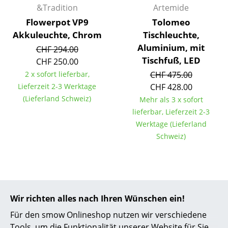
Artemide
&Tradition
Artemide
Cassina
Flowerpot VP9
Tolomeo
Akkuleuchte, Chrom
Tischleuchte,
Fritz Hansen
Aluminium, mit
CHF 294.00
Tischfuß, LED
CHF 250.00
HAY
2 x sofort lieferbar,
CHF 475.00
Knoll International
Lieferzeit 2-3 Werktage
CHF 428.00
(Lieferland Schweiz)
Mehr als 3 x sofort
Louis Poulsen
lieferbar, Lieferzeit 2-3
Muuto
Werktage (Lieferland
Schweiz)
Nils Holger Moormann
Richard Lampert
Thonet
Wir richten alles nach Ihren Wünschen ein!
USM Haller
Für den smow Onlineshop nutzen wir verschiedene
Vitra
Tools, um die Funktionalität unserer Website für Sie