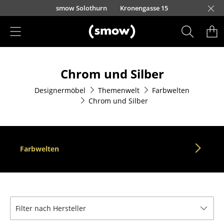
Direkt zum Inhalt
smow Solothurn
Kronengasse 15
Produkte
Chrom und Silber
Sitzmöbel
Designermöbel
Themenwelt
Farbwelten
Esszimmerstühle
Chrom und Silber
Sofas
Sessel
Farbwelten
Loungesessel
Stühle
Freischwinger
Filter nach Hersteller
Barhocker