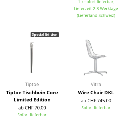
1 x sofort lieferbar,
Akkuleuchten
Lieferzeit 2-3 Werktage
(Lieferland Schweiz)
... alle Leuchten
Betten
Special Edition
Doppelbetten
Einzelbetten
Stapelbetten
Kinderbetten
Tiptoe
Vitra
Nachttische & Bettzubehör
Tiptoe Tischbein Core
Wire Chair DKL
... alle Betten
Limited Edition
ab CHF 745.00
ab CHF 70.00
Sofort lieferbar
Accessoires
Sofort lieferbar
Uhren