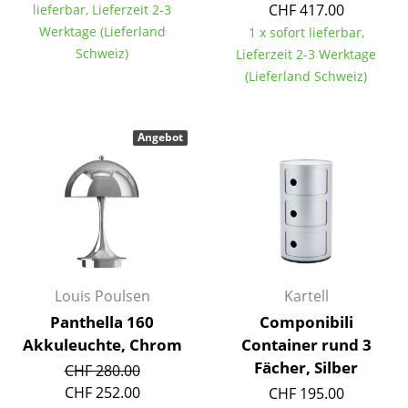
CHF 417.00
lieferbar, Lieferzeit 2-3
Einzelteile
Werktage (Lieferland
1 x sofort lieferbar,
... alle Tische
Schweiz)
Lieferzeit 2-3 Werktage
(Lieferland Schweiz)
Aufbewahren
Regale & Schränke
Angebot
Bücherregale
Wandregale
Sideboards & Kommoden
TV Möbel
Louis Poulsen
Kartell
Beistell- & Rollcontainer
Panthella 160
Componibili
Akkuleuchte, Chrom
Container rund 3
Barmöbel
Fächer, Silber
CHF 280.00
Garderoben
CHF 252.00
CHF 195.00