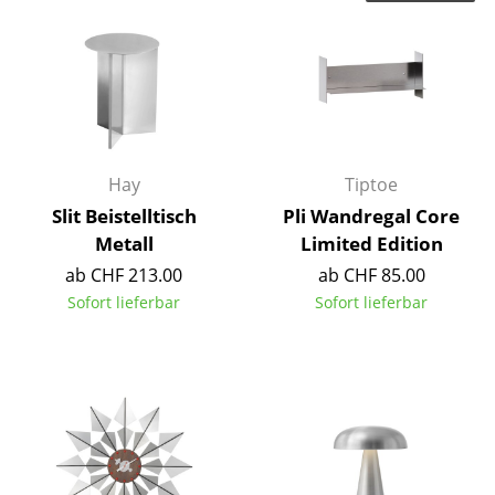
Räume
Zuhause
Wohnzimmer
Esszimmer
Hay
Tiptoe
Schlafzimmer
Slit Beistelltisch
Pli Wandregal Core
Metall
Limited Edition
Kinderzimmer
ab CHF 213.00
ab CHF 85.00
Arbeitszimmer
Sofort lieferbar
Sofort lieferbar
Diele
Badezimmer
Stauraum
Balkon & Garten