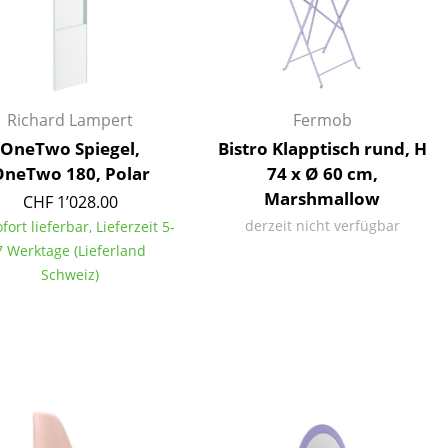
Richard Lampert
Fermob
Unternehmen
OneTwo Spiegel,
Bistro Klapptisch rund, H
Über uns
neTwo 180, Polar
74 x Ø 60 cm,
smow vor Ort
Marshmallow
CHF 1’028.00
Jobs bei smow
derzeit nicht verfügbar
ofort lieferbar, Lieferzeit 5-
Arbeiten bei smow
7 Werktage (Lieferland
Newsletter
Schweiz)
Presse
Impressum