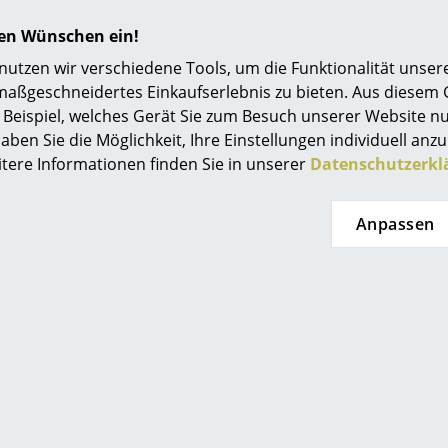
hren Wünschen ein!
tzen wir verschiedene Tools, um die Funktionalität unsere
maßgeschneidertes Einkaufserlebnis zu bieten. Aus diesem
Beispiel, welches Gerät Sie zum Besuch unserer Website nu
uuto
Vitra
aben Sie die Möglichkeit, Ihre Einstellungen individuell anzu
delleuchte, Ø
Panton Junior
Eam
itere Informationen finden Sie in unserer
Datenschutzerkl
Dusty green
Kinderstuhl, Soft mint
D
 258.00
CHF 235.00
Anpassen
 sofort lieferbar,
1 x sofort lieferbar, Lieferzeit 2-
St
t 2-3 Werktage
3 Werktage (Lieferland
land Schweiz)
Schweiz)
L
(St