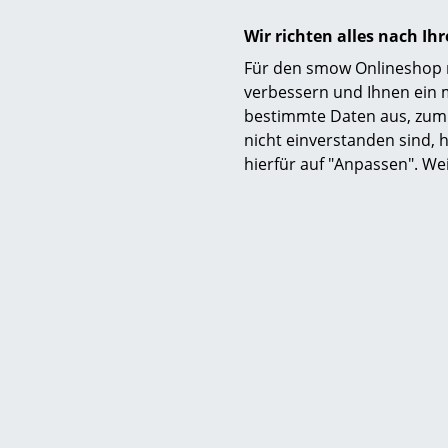
Wir richten alles nach I
Für den smow Onlineshop nu
verbessern und Ihnen ein 
bestimmte Daten aus, zum 
M
nicht einverstanden sind, h
Ambit Pen
hierfür auf "Anpassen". We
25 cm, 
CHF
Mehr als 3 x
Lieferzei
(Liefer