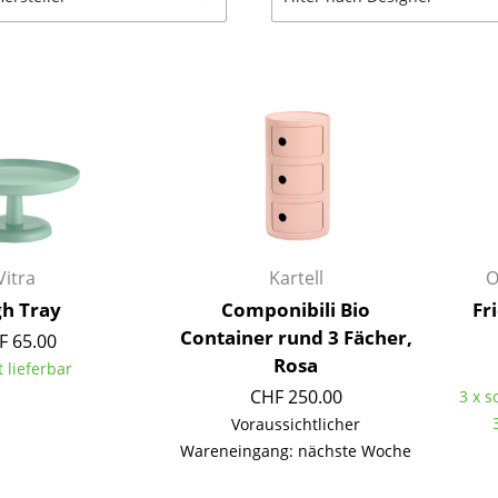
Barmöbel
Outdoor-Leuchten
Garderoben
Akkuleuchten
Kleinaufbewahrung
... alle Leuchten
Einzelteile
... alle Aufbewahrungsmöbel
USM Haller Konfigurator
Vitra
Kartell
O
gh Tray
Componibili Bio
Fr
Container rund 3 Fächer,
F 65.00
Rosa
t lieferbar
Zuhause
CHF 250.00
3 x s
Wohnzimmer
Voraussichtlicher
Esszimmer
Wareneingang: nächste Woche
Schlafzimmer