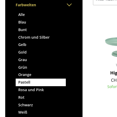
Stehpulte
Hocker
Farbwelten
Kindertische
Bänke & Liegen
Alle
Gartentische
Sitzsäcke
Blau
Servierwagen
Gartenstühle
Bunt
Einzelteile
Kinderstühle
Chrom und Silber
... alle Tische
Schaukelstühle
Gelb
Bürodrehstühle
Gold
Konferenzstühle
Grau
Bürosessel
Grün
Einzelteile
Hi
Orange
... alle Sitzmöbel
CH
Pastell
Sofor
Rosa und Pink
Rot
Schwarz
Weiß