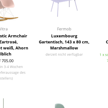
Farbwelten
Das Original
Geschenkideen
Vitra
Fermob
stic Armchair
Luxembourg
Zartrosé,
Gartentisch, 143 x 80 cm,
O
et weiß, Ahorn
Marshmallow
lblich
derzeit nicht verfügbar
1 x s
 705.00
sch
 in 3-4 Wochen
 einen Blick
eferaussage des
stellers)
 eingeben