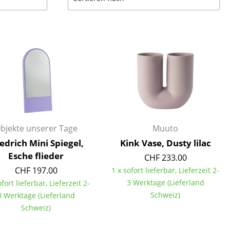
Decken
Kissen
Teppiche
Vorhänge
... alle Accessoires
bjekte unserer Tage
Muuto
iedrich Mini Spiegel,
Kink Vase, Dusty lilac
Esche flieder
CHF 233.00
CHF 197.00
1 x sofort lieferbar, Lieferzeit 2-
Büro
3 Werktage (Lieferland
ofort lieferbar, Lieferzeit 2-
Arbeitsplatz
Schweiz)
3 Werktage (Lieferland
Schweiz)
Management Büro
Konferenzraum