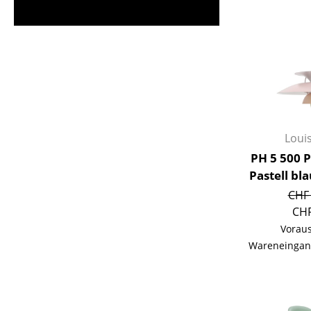
Loui
PH 5 500 
Pastell bla
CHF 
CHF
Voraus
Wareneingan