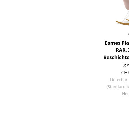
Service
Eames Pla
Kontakt
RAR, 
Bezahlung
Beschicht
Versand
ge
FAQ
CHF
Rückgabe & Umtau
Lieferbar
Unsere Vorteile auf
(Standardli
Her
AGB
Datenschutz
Einen Suchbegriff