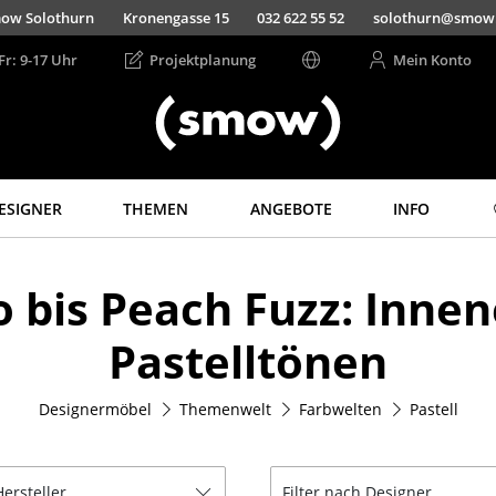
ow Solothurn
Kronengasse 15
032 622 55 52
solothurn@smow
Fr: 9-17 Uhr
Projektplanung
Mein Konto
ESIGNER
THEMEN
ANGEBOTE
INFO
Aufbewahren
Licht
o bis Peach Fuzz: Innen
Regale & Schränke
Hängeleuchten &
Deckenleuchten
Bücherregale
Pastelltönen
Tischleuchten
Wandregale
Schreibtischleuchten
Sideboards &
Kommoden
Stehleuchten &
Designermöbel
Themenwelt
Farbwelten
Pastell
Leseleuchten
TV Möbel
Bodenleuchten
Beistell- &
Rollcontainer
Wandleuchten
Hersteller
Filter nach Designer