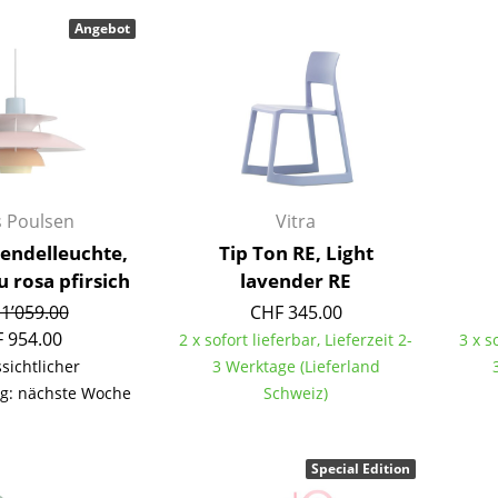
Kinderzimmer
Angebot
Arbeitszimmer
Diele
Badezimmer
Stauraum
Balkon & Garten
Hersteller
Designer
s Poulsen
Vitra
Pendelleuchte,
Tip Ton RE, Light
Artemide
Alvar Aalto
u rosa pfirsich
lavender RE
Cassina
Arne Jacobsen
1’059.00
CHF 345.00
Fritz Hansen
Charles & Ray Eames
 954.00
2 x sofort lieferbar, Lieferzeit 2-
3 x s
HAY
Eero Saarinen
sichtlicher
3 Werktage (Lieferland
Knoll International
Egon Eiermann
g: nächste Woche
Schweiz)
Louis Poulsen
Eileen Gray
Muuto
Jean Prouvé
Special Edition
Nils Holger Moormann
Le Corbusier