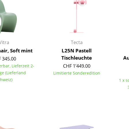
Richard Lampert
Ludwig Mies van der Rohe
Thonet
Marcel Breuer
USM Haller
Philippe Starck
Vitra
Verner Panton
... alle Hersteller A-Z
... alle Designer A-Z
Vitra
Tecta
Neu bei smow
air, Soft mint
L25N Pastell
Inspiration
Tischleuchte
Au
 345.00
Special Editions
CHF 1’449.00
erbar, Lieferzeit 2-
Designklassiker
ge (Lieferland
Limitierte Sonderedition
Frauen im Design
hweiz)
1 x s
Bauhaus Design
Midcentury Design
Skandinavisches De
Italienisches Design
Nachhaltiges Desig
Natürliche Material