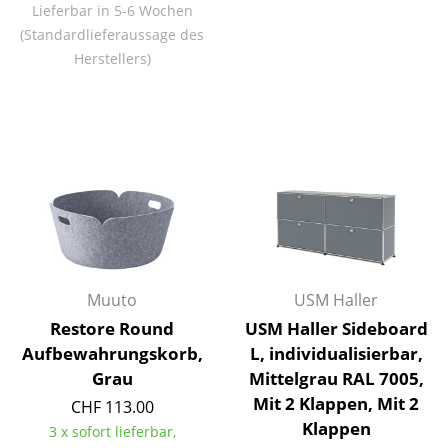
Lieferbar in 5-6 Wochen
Büro
(Standardlieferaussage des
Herstellers)
Arbeitsplatz
Management Büro
Konferenzraum
Empfang
Cafeteria
Branchenlösungen
Muuto
USM Haller
Sicheres Arbeiten
Restore Round
USM Haller Sideboard
Aufbewahrungskorb,
L, individualisierbar,
Hersteller & Designer
Grau
Mittelgrau RAL 7005,
Mit 2 Klappen, Mit 2
CHF 113.00
Hersteller
Klappen
3 x sofort lieferbar,