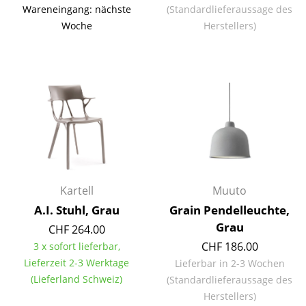
Wareneingang: nächste
(Standardlieferaussage des
Spiegel
Woche
Herstellers)
Figuren & Miniaturen
Vasen
Tabletts
Büroutensilien
Aufbewahrungsboxen
Decken
Kartell
Muuto
A.I. Stuhl, Grau
Grain Pendelleuchte,
Kissen
Grau
CHF 264.00
Teppiche
CHF 186.00
3 x sofort lieferbar,
Lieferzeit 2-3 Werktage
Lieferbar in 2-3 Wochen
Vorhänge
(Lieferland Schweiz)
(Standardlieferaussage des
... alle Accessoires
Herstellers)