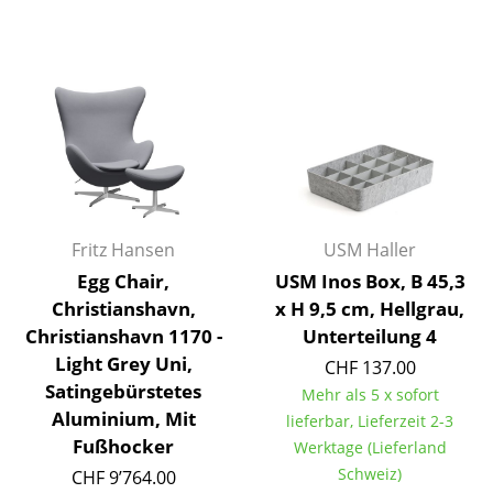
Räume
Zuhause
Wohnzimmer
Esszimmer
Schlafzimmer
Fritz Hansen
USM Haller
Kinderzimmer
Egg Chair,
USM Inos Box, B 45,3
Arbeitszimmer
Christianshavn,
x H 9,5 cm, Hellgrau,
Christianshavn 1170 -
Unterteilung 4
Diele
Light Grey Uni,
CHF 137.00
Badezimmer
Satingebürstetes
Mehr als 5 x sofort
Aluminium, Mit
lieferbar, Lieferzeit 2-3
Stauraum
Fußhocker
Werktage (Lieferland
Schweiz)
CHF 9’764.00
Balkon & Garten