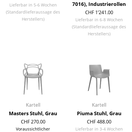
7016), Industrierollen
Lieferbar in 5-6 Wochen
Akkuleuchten
(Standardlieferaussage des
CHF 1’241.00
... alle Leuchten
Herstellers)
Lieferbar in 6-8 Wochen
(Standardlieferaussage des
Betten
Herstellers)
Doppelbetten
Einzelbetten
Stapelbetten
Kinderbetten
Nachttische & Bettzubehör
... alle Betten
Kartell
Kartell
Masters Stuhl, Grau
Piuma Stuhl, Grau
Accessoires
CHF 270.00
CHF 488.00
Uhren
Voraussichtlicher
Lieferbar in 3-4 Wochen