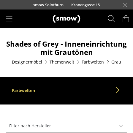
Direkt zum Inhalt
smow Solothurn
Kronengasse 15
Produkte
Shades of Grey - Inneneinrichtung
Sitzmöbel
mit Grautönen
Esszimmerstühle
Designermöbel
Themenwelt
Farbwelten
Grau
Sofas
Sessel
Farbwelten
Loungesessel
Stühle
Freischwinger
Filter nach Hersteller
Barhocker