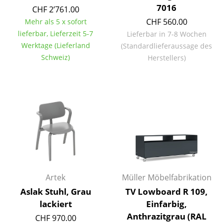
7016
CHF 2’761.00
Kleinaufbewahrung
CHF 560.00
Mehr als 5 x sofort
Einzelteile
lieferbar, Lieferzeit 5-7
Lieferbar in 7-8 Wochen
Werktage (Lieferland
(Standardlieferaussage des
... alle Aufbewahrungsmöbel
Schweiz)
Herstellers)
Licht
Hängeleuchten & Deckenleuchten
Tischleuchten
Schreibtischleuchten
Stehleuchten & Leseleuchten
Bodenleuchten
Artek
Müller Möbelfabrikation
Aslak Stuhl, Grau
TV Lowboard R 109,
Wandleuchten
lackiert
Einfarbig,
Outdoor-Leuchten
Anthrazitgrau (RAL
CHF 970.00