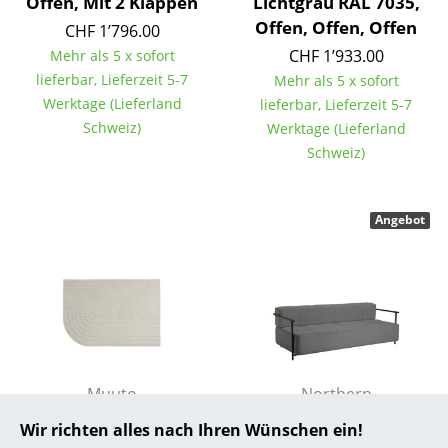
Offen, Mit 2 Klappen
Lichtgrau RAL 7035,
Offen, Offen, Offen
CHF 1’796.00
... alle Hersteller A-Z
CHF 1’933.00
Mehr als 5 x sofort
lieferbar, Lieferzeit 5-7
Designer
Mehr als 5 x sofort
Werktage (Lieferland
lieferbar, Lieferzeit 5-7
Alvar Aalto
Schweiz)
Werktage (Lieferland
Schweiz)
Arne Jacobsen
Charles & Ray Eames
Angebot
Eero Saarinen
Egon Eiermann
Eileen Gray
Jean Prouvé
Muuto
Northern
Le Corbusier
Relevo Teppich, Off
Daybe Schlafsofa, Mit
Wir richten alles nach Ihren Wünschen ein!
Ludwig Mies van der Rohe
white
Armlehne, Brusvik 05