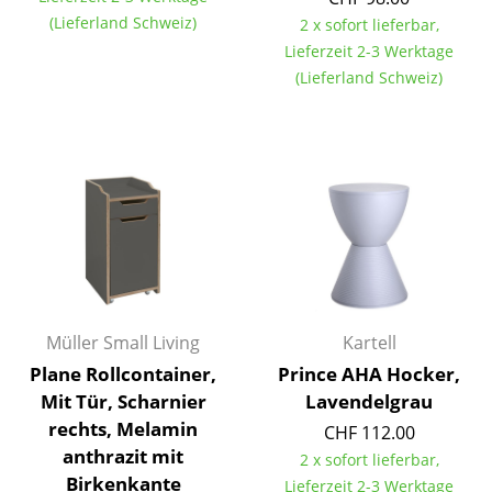
(Lieferland Schweiz)
2 x sofort lieferbar,
Tische
Lieferzeit 2-3 Werktage
Esstische
(Lieferland Schweiz)
Beistelltische
Couchtische
Schreibtische
Sekretäre & PC-Tische
Konferenztische
Stehtische & Stehpulte
Müller Small Living
Kartell
Plane Rollcontainer,
Prince AHA Hocker,
Kindertische
Mit Tür, Scharnier
Lavendelgrau
Gartentische
rechts, Melamin
CHF 112.00
anthrazit mit
2 x sofort lieferbar,
Servierwagen
Birkenkante
Lieferzeit 2-3 Werktage