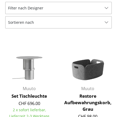
Hocker
Filter nach Designer
Bänke & Liegen
Sortieren nach
Sitzsäcke
Gartenstühle
Kinderstühle
Schaukelstühle
Bürodrehstühle
Konferenzstühle
Muuto
Muuto
Bürosessel
Set Tischleuchte
Restore
Einzelteile
Aufbewahrungskorb,
CHF 696.00
Grau
2 x sofort lieferbar,
... alle Sitzmöbel
Lieferzeit 2-3 Werktage
CHF 98.00