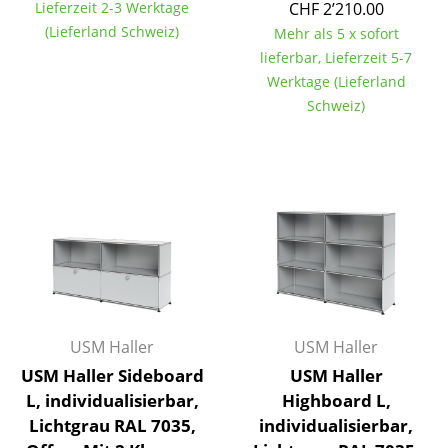
Artemide
Lieferzeit 2-3 Werktage
CHF 2’210.00
(Lieferland Schweiz)
Mehr als 5 x sofort
Cassina
lieferbar, Lieferzeit 5-7
Fritz Hansen
Werktage (Lieferland
Schweiz)
HAY
Knoll International
Louis Poulsen
Muuto
Nils Holger Moormann
Richard Lampert
USM Haller
USM Haller
Thonet
USM Haller Sideboard
USM Haller
L, individualisierbar,
Highboard L,
USM Haller
Lichtgrau RAL 7035,
individualisierbar,
Vitra