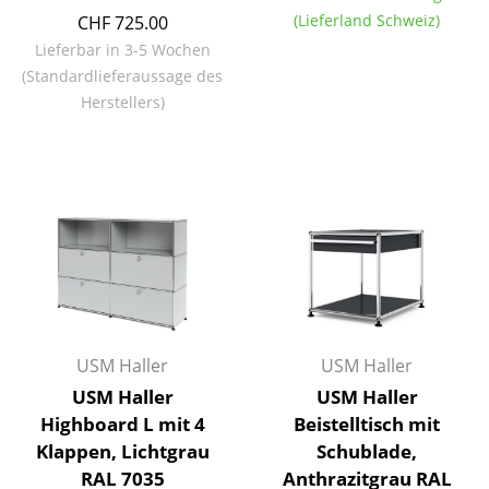
Einzelteile
(Lieferland Schweiz)
CHF 725.00
Lieferbar in 3-5 Wochen
... alle Tische
(Standardlieferaussage des
Herstellers)
Aufbewahren
Regale & Schränke
Bücherregale
Wandregale
Sideboards & Kommoden
TV Möbel
USM Haller
USM Haller
Beistell- & Rollcontainer
USM Haller
USM Haller
Barmöbel
Highboard L mit 4
Beistelltisch mit
Klappen, Lichtgrau
Schublade,
Garderoben
RAL 7035
Anthrazitgrau RAL