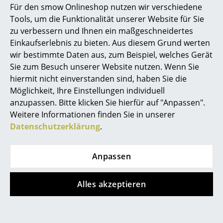
Für den smow Onlineshop nutzen wir verschiedene
- grau
CHF 1’241.00
Marcel Breuer
Tools, um die Funktionalität unserer Website für Sie
CHF 4’155.00
Lieferbar in 2-3 Wochen
zu verbessern und Ihnen ein maßgeschneidertes
Philippe Starck
CHF 3’532.00
(Standardlieferaussage des
Einkaufserlebnis zu bieten. Aus diesem Grund werten
Herstellers)
1 x sofort lieferbar,
wir bestimmte Daten aus, zum Beispiel, welches Gerät
Verner Panton
Lieferzeit 5-7 Werktage
Sie zum Besuch unserer Website nutzen. Wenn Sie
(Lieferland Schweiz)
... alle Designer A-Z
hiermit nicht einverstanden sind, haben Sie die
Möglichkeit, Ihre Einstellungen individuell
anzupassen. Bitte klicken Sie hierfür auf "Anpassen".
Themen
Angebot
Weitere Informationen finden Sie in unserer
Neu bei smow
Datenschutzerklärung
.
Inspiration
Anpassen
Special Editions
Designklassiker
Alles akzeptieren
Fermob
&Tradition
Frauen im Design
Luxembourg
Flowerpot VP3
Armlehnstuhl,
Tischleuchte, Matt