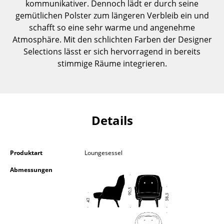
kommunikativer. Dennoch lädt er durch seine
Einzelteile
gemütlichen Polster zum längeren Verbleib ein und
schafft so eine sehr warme und angenehme
... alle Tische
Atmosphäre. Mit den schlichten Farben der Designer
Selections lässt er sich hervorragend in bereits
Aufbewahren
stimmige Räume integrieren.
Regale & Schränke
Bücherregale
Wandregale
Details
Sideboards & Kommoden
TV Möbel
Produktart
Loungesessel
Abmessungen
Beistell- & Rollcontainer
Barmöbel
Garderoben