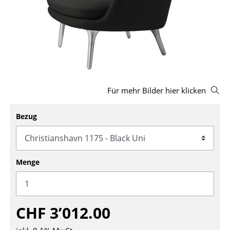
Hocker
Bänke & Liegen
Sitzsäcke
Gartenstühle
Für mehr Bilder hier klicken
Kinderstühle
Schaukelstühle
Bezug
Bürodrehstühle
Konferenzstühle
Menge
Bürosessel
Einzelteile
CHF 3’012.00
... alle Sitzmöbel