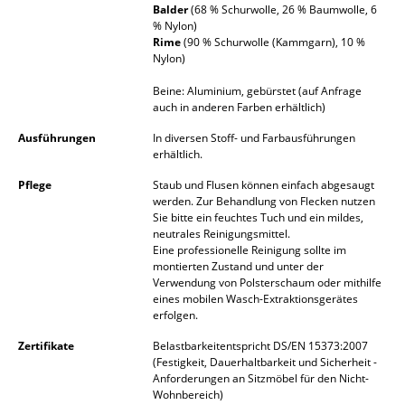
Balder
(68 % Schurwolle, 26 % Baumwolle, 6
Akkuleuchten
% Nylon)
Rime
(90 % Schurwolle (Kammgarn), 10 %
... alle Leuchten
Nylon)
Beine: Aluminium, gebürstet (auf Anfrage
Betten
auch in anderen Farben erhältlich)
Doppelbetten
Ausführungen
In diversen Stoff- und Farbausführungen
erhältlich.
Einzelbetten
Pflege
Staub und Flusen können einfach abgesaugt
werden. Zur Behandlung von Flecken nutzen
Stapelbetten
Sie bitte ein feuchtes Tuch und ein mildes,
neutrales Reinigungsmittel.
Kinderbetten
Eine professionelle Reinigung sollte im
montierten Zustand und unter der
Nachttische & Bettzubehör
Verwendung von Polsterschaum oder mithilfe
eines mobilen Wasch-Extraktionsgerätes
... alle Betten
erfolgen.
Zertifikate
Belastbarkeitentspricht DS/EN 15373:2007
Accessoires
(Festigkeit, Dauerhaltbarkeit und Sicherheit -
Anforderungen an Sitzmöbel für den Nicht-
Uhren
Wohnbereich)