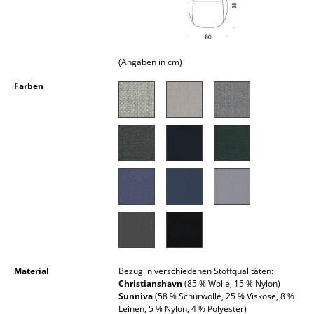
Kleinaufbewahrung
Einzelteile
(Angaben in cm)
... alle Aufbewahrungsmöbel
Farben
Licht
Hängeleuchten & Deckenleuchten
Tischleuchten
Schreibtischleuchten
Stehleuchten & Leseleuchten
Bodenleuchten
Wandleuchten
Material
Bezug in verschiedenen Stoffqualitäten:
Christianshavn
(85 % Wolle, 15 % Nylon)
Sunniva
(58 % Schurwolle, 25 % Viskose, 8 %
Outdoor-Leuchten
Leinen, 5 % Nylon, 4 % Polyester)