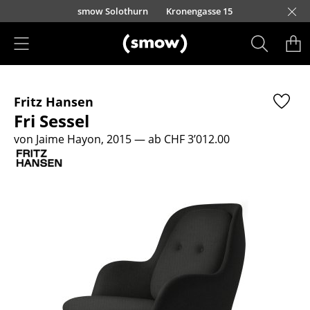
Direkt zum Inhalt
smow Solothurn
Kronengasse 15
Produkte
Fritz Hansen
Sitzmöbel
Fri Sessel
Esszimmerstühle
von Jaime Hayon, 2015
— ab CHF 3’012.00
Sofas
Sessel
Loungesessel
Stühle
Freischwinger
Barhocker