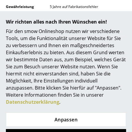
Gewährleistung
5 Jahre auf Fabrikationsfehler
Spiegel
Registrieren Sie Ihren Loungesessel auf
Figuren & Miniaturen
Wir richten alles nach Ihren Wünschen ein!
fritzhansen.com/my-fh und profitieren Sie von
der erweiterten Garantie. Hierfür müssen Sie
Für den smow Onlineshop nutzen wir verschiedene
Vasen
sich innerhalb der ersten 3 Monate ab
Tools, um die Funktionalität unserer Website für Sie
Kaufdatum registrieren um folgende
Tabletts
Garantiezeiten zu erhalten:
zu verbessern und Ihnen ein maßgeschneidertes
10 Jahre auf Gestell, Schale, Lack, Gefärbte
Einkaufserlebnis zu bieten. Aus diesem Grund werten
Esche und natürliches Holzfurnier
Büroutensilien
wir bestimmte Daten aus, zum Beispiel, welches Gerät
Gewöhnlicher Verschleiß und Schäden sind
Sie zum Besuch unserer Website nutzen. Wenn Sie
Aufbewahrungsboxen
von der Garantie ausgenommen!
hiermit nicht einverstanden sind, haben Sie die
Decken
Möglichkeit, Ihre Einstellungen individuell
Produktdatenblatt
Bitte klicken Sie auf das Bild, um detaillierte
Informationen zu erhalten (ca. 1,2 MB).
anzupassen. Bitte klicken Sie hierfür auf "Anpassen".
Kissen
Weitere Informationen finden Sie in unserer
Datenschutzerklärung
.
Teppiche
Vorhänge
Anpassen
... alle Accessoires
Produktpräsentation