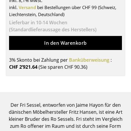
inkl. 8,1% MwSt.
inkl.
Versand
bei Bestellungen über CHF 99 (Schweiz,
Tische
Liechtenstein, Deutschland)
Esstische
Lieferbar in 10-14 Wochen
(Standardlieferaussage des Herstellers)
Beistelltische
In den Warenkorb
Couchtische
Schreibtische
3% Skonto bei Zahlung per
Banküberweisung
:
Sekretäre & PC-Tische
CHF 2’921.64
(Sie sparen
CHF 90.36
)
Konferenztische
Stehtische & Stehpulte
Kindertische
Der Fri Sessel, entworfen von Jaime Hayon für den
dänischen Möbelhersteller Fritz Hansen, ist eine Art
Gartentische
kleiner Bruder des Ro Sessels. Fri steht im Vergleich
Servierwagen
zum Ro offener im Raum und ist durch seine Form