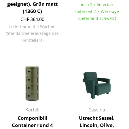
geeignet), Grün matt
noch 2 x lieferbar,
Einzelteile
(1360 C)
Lieferzeit 2-3 Werktage
... alle Tische
(Lieferland Schweiz)
CHF 364.00
Lieferbar in 3-4 Wochen
Aufbewahren
(Standardlieferaussage des
Herstellers)
Regale & Schränke
Bücherregale
Wandregale
Sideboards & Kommoden
TV Möbel
Beistell- & Rollcontainer
Kartell
Cassina
Barmöbel
Componibili
Utrecht Sessel,
Garderoben
Container rund 4
Lincoln, Olive,