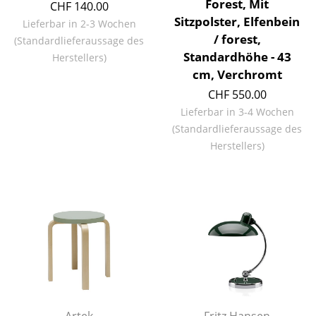
Forest, Mit
CHF 140.00
Sitzpolster, Elfenbein
Räume
Lieferbar in 2-3 Wochen
/ forest,
(Standardlieferaussage des
Zuhause
Standardhöhe - 43
Herstellers)
cm, Verchromt
Wohnzimmer
CHF 550.00
Esszimmer
Lieferbar in 3-4 Wochen
(Standardlieferaussage des
Schlafzimmer
Herstellers)
Kinderzimmer
Arbeitszimmer
Diele
Badezimmer
Stauraum
Balkon & Garten
Artek
Fritz Hansen