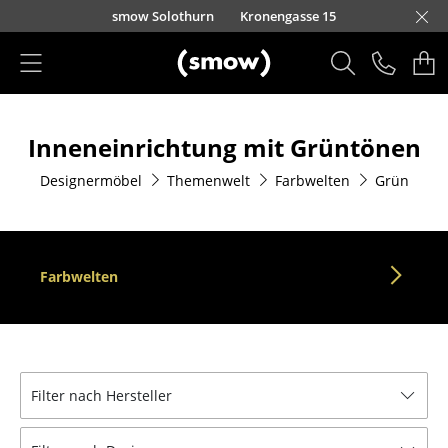
Direkt zum Inhalt
smow Solothurn
Kronengasse 15
Produkte
Inneneinrichtung mit Grüntönen
Sitzmöbel
Designermöbel
Themenwelt
Farbwelten
Grün
Esszimmerstühle
Sofas
Sessel
Farbwelten
Loungesessel
Stühle
Freischwinger
Filter nach Hersteller
Barhocker