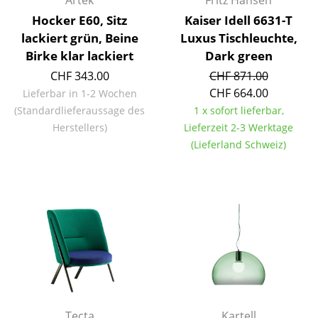
Hocker E60, Sitz
Kaiser Idell 6631-T
Büro
lackiert grün, Beine
Luxus Tischleuchte,
Arbeitsplatz
Birke klar lackiert
Dark green
CHF 343.00
CHF 871.00
Management Büro
CHF 664.00
Lieferbar in 1-2 Wochen
Konferenzraum
(Standardlieferaussage des
1 x sofort lieferbar,
Herstellers)
Lieferzeit 2-3 Werktage
Empfang
(Lieferland Schweiz)
Cafeteria
Branchenlösungen
Sicheres Arbeiten
Hersteller & Designer
Hersteller
Tecta
Kartell