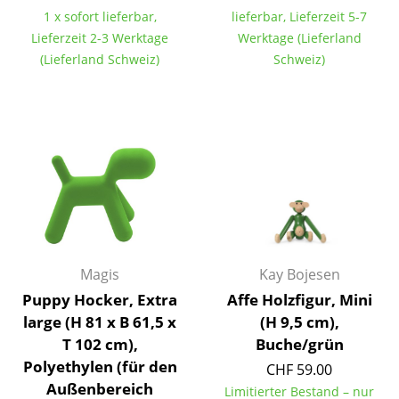
1 x sofort lieferbar,
lieferbar, Lieferzeit 5-7
Tische
Lieferzeit 2-3 Werktage
Werktage (Lieferland
Esstische
(Lieferland Schweiz)
Schweiz)
Beistelltische
Couchtische
Schreibtische
Sekretäre & PC-Tische
Konferenztische
Stehtische & Stehpulte
Magis
Kay Bojesen
Puppy Hocker, Extra
Affe Holzfigur, Mini
Kindertische
large (H 81 x B 61,5 x
(H 9,5 cm),
T 102 cm),
Buche/grün
Gartentische
Polyethylen (für den
CHF 59.00
Servierwagen
Außenbereich
Limitierter Bestand – nur