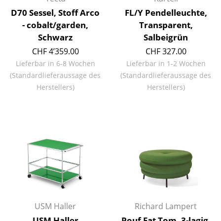
Artemide
D70 Sessel, Stoff Arco
FL/Y Pendelleuchte,
Cassina
- cobalt/garden,
Transparent,
Schwarz
Salbeigrün
Fritz Hansen
CHF 4’359.00
CHF 327.00
HAY
Lieferbar in 6-8 Wochen
Lieferbar in 1-2 Wochen
(Standardlieferaussage des
(Standardlieferaussage des
Knoll International
Herstellers)
Herstellers)
Louis Poulsen
Muuto
Nils Holger Moormann
Richard Lampert
Thonet
USM Haller
USM Haller
Richard Lampert
Vitra
USM Haller
Pouf Fat Tom, 3-lagig,