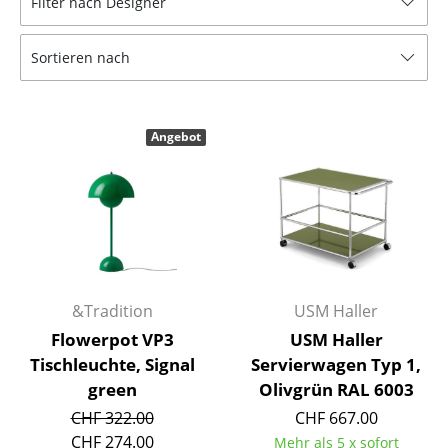
Filter nach Designer
Hocker
Sortieren nach
Bänke & Liegen
Sitzsäcke
Angebot
Gartenstühle
Kinderstühle
Schaukelstühle
Bürodrehstühle
Konferenzstühle
&Tradition
USM Haller
Flowerpot VP3
USM Haller
Bürosessel
Tischleuchte, Signal
Servierwagen Typ 1,
Einzelteile
green
Olivgrün RAL 6003
CHF 322.00
CHF 667.00
... alle Sitzmöbel
CHF 274.00
Mehr als 5 x sofort