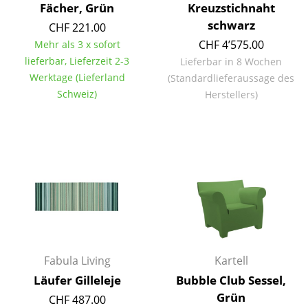
Fächer, Grün
Kreuzstichnaht
Kleinaufbewahrung
schwarz
CHF 221.00
Einzelteile
CHF 4’575.00
Mehr als 3 x sofort
lieferbar, Lieferzeit 2-3
Lieferbar in 8 Wochen
... alle Aufbewahrungsmöbel
Werktage (Lieferland
(Standardlieferaussage des
Schweiz)
Herstellers)
Licht
Hängeleuchten & Deckenleuchten
Tischleuchten
Schreibtischleuchten
Stehleuchten & Leseleuchten
Bodenleuchten
Fabula Living
Kartell
Wandleuchten
Läufer Gilleleje
Bubble Club Sessel,
Outdoor-Leuchten
Grün
CHF 487.00