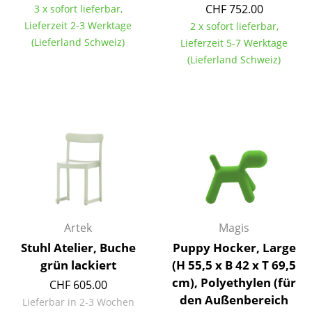
CHF 752.00
3 x sofort lieferbar,
Akkuleuchten
Lieferzeit 2-3 Werktage
2 x sofort lieferbar,
... alle Leuchten
(Lieferland Schweiz)
Lieferzeit 5-7 Werktage
(Lieferland Schweiz)
Betten
Doppelbetten
Einzelbetten
Stapelbetten
Kinderbetten
Nachttische & Bettzubehör
Artek
Magis
... alle Betten
Stuhl Atelier, Buche
Puppy Hocker, Large
grün lackiert
(H 55,5 x B 42 x T 69,5
Accessoires
cm), Polyethylen (für
CHF 605.00
den Außenbereich
Lieferbar in 2-3 Wochen
Uhren