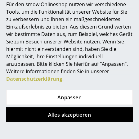
Für den smow Onlineshop nutzen wir verschiedene
Armlehnen, Olive
Pendelleuchte, Hues
Marcel Breuer
Tools, um die Funktionalität unserer Website für Sie
green
of Green
zu verbessern und Ihnen ein maßgeschneidertes
Philippe Starck
CHF 248.00
CHF 1’059.00
Einkaufserlebnis zu bieten. Aus diesem Grund werten
CHF 223.00
CHF 954.00
wir bestimmte Daten aus, zum Beispiel, welches Gerät
Verner Panton
2 x sofort lieferbar,
Voraussichtlicher
Sie zum Besuch unserer Website nutzen. Wenn Sie
Lieferzeit 2-3 Werktage
Wareneingang: diese
... alle Designer A-Z
hiermit nicht einverstanden sind, haben Sie die
(Lieferland Schweiz)
Woche
Möglichkeit, Ihre Einstellungen individuell
anzupassen. Bitte klicken Sie hierfür auf "Anpassen".
Themen
Weitere Informationen finden Sie in unserer
Neu bei smow
Datenschutzerklärung
.
Inspiration
Anpassen
Special Editions
Designklassiker
Alles akzeptieren
Frauen im Design
Kartell
Muuto
Battery Akkuleuchte,
Restore