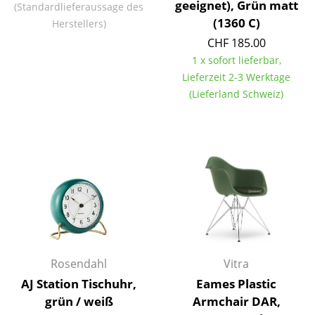
geeignet), Grün matt
(Standardlieferaussage des
Spiegel
(1360 C)
Herstellers)
CHF 185.00
Figuren & Miniaturen
1 x sofort lieferbar,
Vasen
Lieferzeit 2-3 Werktage
(Lieferland Schweiz)
Tabletts
Büroutensilien
Aufbewahrungsboxen
Decken
Kissen
Teppiche
Rosendahl
Vitra
Vorhänge
AJ Station Tischuhr,
Eames Plastic
... alle Accessoires
grün / weiß
Armchair DAR,