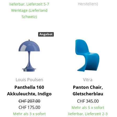
Herstellers)
lieferbar, Lieferzeit 5-7
Einzelteile
Werktage (Lieferland
... alle Tische
Schweiz)
Aufbewahren
Angebot
Regale & Schränke
Bücherregale
Wandregale
Sideboards & Kommoden
Louis Poulsen
Vitra
TV Möbel
Panthella 160
Panton Chair,
Beistell- & Rollcontainer
Akkuleuchte, Indigo
Gletscherblau
CHF 207.00
CHF 345.00
Barmöbel
CHF 175.00
Mehr als 5 x sofort
Garderoben
Mehr als 3 x sofort
lieferbar, Lieferzeit 2-3