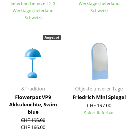
lieferbar, Lieferzeit 2-3
Werktage (Lieferland
Kleinaufbewahrung
Werktage (Lieferland
Schweiz)
Einzelteile
Schweiz)
... alle Aufbewahrungsmöbel
Angebot
Licht
Hängeleuchten & Deckenleuchten
Tischleuchten
Schreibtischleuchten
&Tradition
Objekte unserer Tage
Stehleuchten & Leseleuchten
Flowerpot VP9
Friedrich Mini Spiegel
Bodenleuchten
Akkuleuchte, Swim
CHF 197.00
blue
Sofort lieferbar
Wandleuchten
CHF 195.00
Outdoor-Leuchten
CHF 166.00