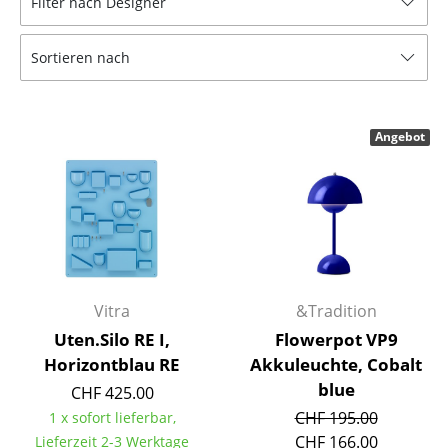
Filter nach Designer
Hocker
Sortieren nach
Bänke & Liegen
Sitzsäcke
Angebot
Gartenstühle
Kinderstühle
Schaukelstühle
Bürodrehstühle
Konferenzstühle
Vitra
&Tradition
Uten.Silo RE I,
Flowerpot VP9
Bürosessel
Horizontblau RE
Akkuleuchte, Cobalt
Einzelteile
blue
CHF 425.00
CHF 195.00
1 x sofort lieferbar,
... alle Sitzmöbel
CHF 166.00
Lieferzeit 2-3 Werktage