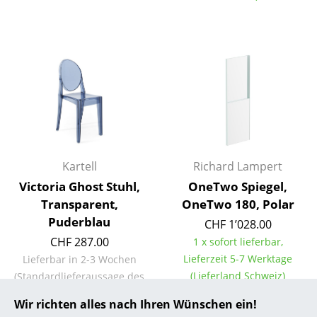
... alle Hersteller A-Z
Designer
Alvar Aalto
Arne Jacobsen
Charles & Ray Eames
Kartell
Richard Lampert
Eero Saarinen
Victoria Ghost Stuhl,
OneTwo Spiegel,
Egon Eiermann
Transparent,
OneTwo 180, Polar
Puderblau
CHF 1’028.00
Eileen Gray
CHF 287.00
1 x sofort lieferbar,
Jean Prouvé
Lieferzeit 5-7 Werktage
Lieferbar in 2-3 Wochen
(Lieferland Schweiz)
(Standardlieferaussage des
Le Corbusier
Herstellers)
Wir richten alles nach Ihren Wünschen ein!
Ludwig Mies van der Rohe