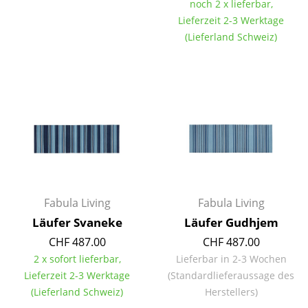
noch 2 x lieferbar,
Spiegel
Lieferzeit 2-3 Werktage
(Lieferland Schweiz)
Figuren & Miniaturen
Vasen
Tabletts
Büroutensilien
Aufbewahrungsboxen
Decken
Fabula Living
Fabula Living
Kissen
Läufer Svaneke
Läufer Gudhjem
Teppiche
CHF 487.00
CHF 487.00
2 x sofort lieferbar,
Lieferbar in 2-3 Wochen
Vorhänge
Lieferzeit 2-3 Werktage
(Standardlieferaussage des
(Lieferland Schweiz)
Herstellers)
... alle Accessoires