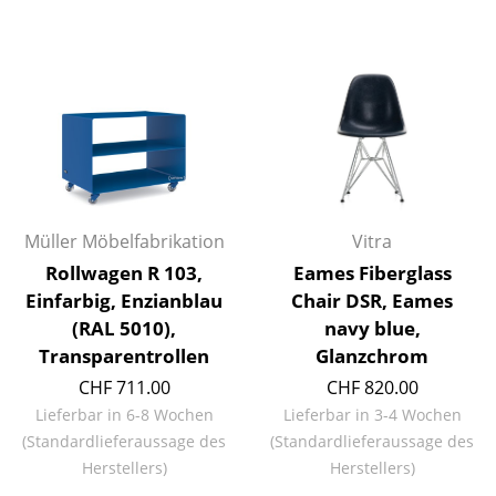
Räume
Zuhause
Wohnzimmer
Esszimmer
Schlafzimmer
Müller Möbelfabrikation
Vitra
Kinderzimmer
Rollwagen R 103,
Eames Fiberglass
Einfarbig, Enzianblau
Chair DSR, Eames
Arbeitszimmer
(RAL 5010),
navy blue,
Diele
Transparentrollen
Glanzchrom
CHF 711.00
CHF 820.00
Badezimmer
Lieferbar in 6-8 Wochen
Lieferbar in 3-4 Wochen
Stauraum
(Standardlieferaussage des
(Standardlieferaussage des
Herstellers)
Herstellers)
Balkon & Garten