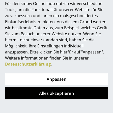
Für den smow Onlineshop nutzen wir verschiedene
Marcel Breuer
Angebot
Tools, um die Funktionalität unserer Website für Sie
zu verbessern und Ihnen ein maßgeschneidertes
Philippe Starck
Einkaufserlebnis zu bieten. Aus diesem Grund werten
wir bestimmte Daten aus, zum Beispiel, welches Gerät
Verner Panton
Sie zum Besuch unserer Website nutzen. Wenn Sie
... alle Designer A-Z
hiermit nicht einverstanden sind, haben Sie die
Möglichkeit, Ihre Einstellungen individuell
anzupassen. Bitte klicken Sie hierfür auf "Anpassen".
Themen
Hay
Louis Poulsen
Weitere Informationen finden Sie in unserer
Tray Beistelltisch, H
PH 5 500
Neu bei smow
Datenschutzerklärung
.
40/44 x B 40 x T 40
Monochrom, Dusty
cm, Deep blue - High
Indigo
Inspiration
gloss
Anpassen
CHF 1’059.00
Special Editions
CHF 954.00
CHF 217.00
Lieferbar in 2 Wochen
1 x sofort lieferbar,
Designklassiker
Alles akzeptieren
(Standardlieferaussage des
Lieferzeit 2-3 Werktage
Frauen im Design
Herstellers)
(Lieferland Schweiz)