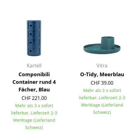
Büro
Arbeitsplatz
Management Büro
Konferenzraum
Empfang
Kartell
Vitra
Cafeteria
Componibili
O-Tidy, Meerblau
Container rund 4
CHF 39.00
Branchenlösungen
Fächer, Blau
Mehr als 3 x sofort
Sicheres Arbeiten
CHF 221.00
lieferbar, Lieferzeit 2-3
Werktage (Lieferland
Mehr als 3 x sofort
Hersteller & Designer
Schweiz)
lieferbar, Lieferzeit 2-3
Werktage (Lieferland
Hersteller
Schweiz)