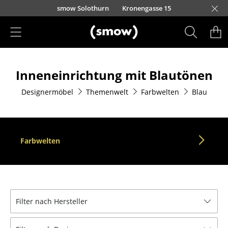
Direkt zum Inhalt
smow Solothurn
Kronengasse 15
Produkte
Inneneinrichtung mit Blautönen
Sitzmöbel
Designermöbel
Themenwelt
Farbwelten
Blau
Esszimmerstühle
Sofas
Sessel
Farbwelten
Loungesessel
Stühle
Freischwinger
Filter nach Hersteller
Barhocker