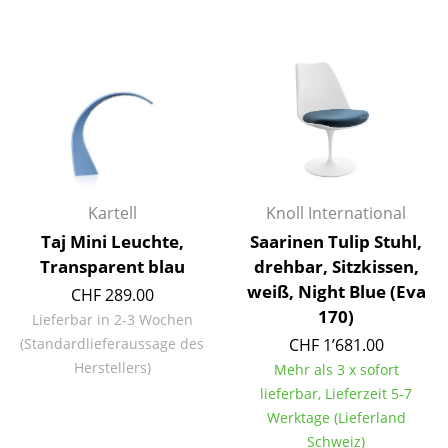
Artemide
Cassina
Fritz Hansen
HAY
Knoll International
Louis Poulsen
Kartell
Knoll International
Taj Mini Leuchte,
Saarinen Tulip Stuhl,
Muuto
Transparent blau
drehbar, Sitzkissen,
Nils Holger Moormann
weiß, Night Blue (Eva
CHF 289.00
170)
Lieferbar in 2-3 Wochen
Richard Lampert
(Standardlieferaussage des
CHF 1’681.00
Thonet
Herstellers)
Mehr als 3 x sofort
lieferbar, Lieferzeit 5-7
USM Haller
Werktage (Lieferland
Vitra
Schweiz)