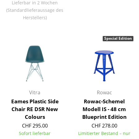
Lieferbar in 2 Wochen
Akkuleuchten
(Standardlieferaussage des
Herstellers)
... alle Leuchten
Betten
Special Edition
Doppelbetten
Einzelbetten
Stapelbetten
Kinderbetten
Vitra
Rowac
Nachttische & Bettzubehör
Eames Plastic Side
Rowac-Schemel
... alle Betten
Chair RE DSR New
Modell IS - 48 cm
Colours
Blueprint Edition
Accessoires
CHF 295.00
CHF 278.00
Sofort lieferbar
Limitierter Bestand – nur
Uhren