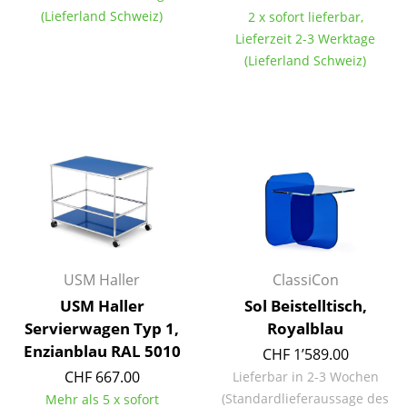
(Lieferland Schweiz)
2 x sofort lieferbar,
Tische
Lieferzeit 2-3 Werktage
Esstische
(Lieferland Schweiz)
Beistelltische
Couchtische
Schreibtische
Sekretäre & PC-Tische
Konferenztische
Stehtische & Stehpulte
USM Haller
ClassiCon
USM Haller
Sol Beistelltisch,
Kindertische
Servierwagen Typ 1,
Royalblau
Enzianblau RAL 5010
Gartentische
CHF 1’589.00
CHF 667.00
Lieferbar in 2-3 Wochen
Servierwagen
(Standardlieferaussage des
Mehr als 5 x sofort