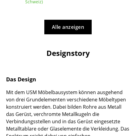
Artemide
Schweiz)
Cassina
Fritz Hansen
Alle anzeigen
HAY
Knoll International
Designstory
Louis Poulsen
Muuto
Das Design
Nils Holger Moormann
Mit dem USM Möbelbausystem können ausgehend
Richard Lampert
von drei Grundelementen verschiedene Möbeltypen
konstruiert werden. Dabei bilden Rohre aus Metall
Thonet
das Gerüst, verchromte Metallkugeln die
Verbindungsstellen und in das Gerüst eingesetzte
USM Haller
Metalltablare oder Glaselemente die Verkleidung. Das
Vitra