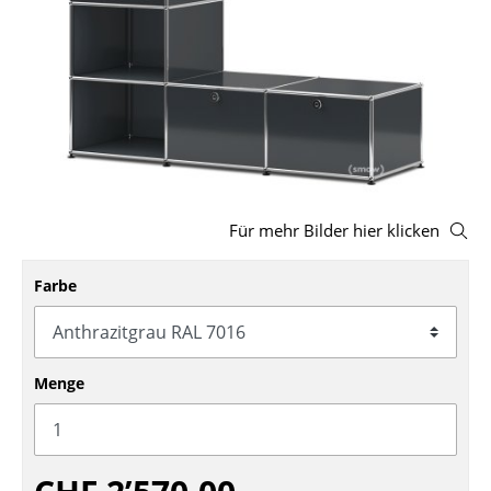
Hocker
Bänke & Liegen
Sitzsäcke
Gartenstühle
Kinderstühle
Für mehr Bilder hier klicken
Schaukelstühle
Farbe
Bürodrehstühle
Konferenzstühle
Bürosessel
Menge
Einzelteile
... alle Sitzmöbel