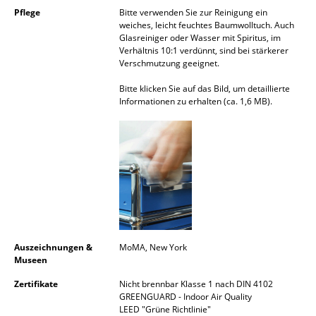
Pflege
Bitte verwenden Sie zur Reinigung ein
Spiegel
weiches, leicht feuchtes Baumwolltuch. Auch
Glasreiniger oder Wasser mit Spiritus, im
Figuren & Miniaturen
Verhältnis 10:1 verdünnt, sind bei stärkerer
Verschmutzung geeignet.
Vasen
Bitte klicken Sie auf das Bild, um detaillierte
Informationen zu erhalten (ca. 1,6 MB).
Tabletts
Büroutensilien
Aufbewahrungsboxen
Decken
Kissen
Teppiche
Auszeichnungen &
MoMA, New York
Museen
Vorhänge
Zertifikate
Nicht brennbar Klasse 1 nach DIN 4102
GREENGUARD - Indoor Air Quality
... alle Accessoires
LEED "Grüne Richtlinie"