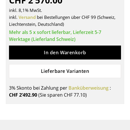
CHF 2’570.00
Tische
inkl. 8,1% MwSt.
inkl.
Versand
bei Bestellungen über CHF 99 (Schweiz,
Esstische
Liechtenstein, Deutschland)
Beistelltische
Mehr als 5 x sofort lieferbar, Lieferzeit 5-7
Werktage (Lieferland Schweiz)
Couchtische
In den Warenkorb
Schreibtische
Sekretäre & PC-Tische
Lieferbare Varianten
Konferenztische
3% Skonto bei Zahlung per
Banküberweisung
:
Stehtische & Stehpulte
CHF 2’492.90
(Sie sparen
CHF 77.10
)
Kindertische
Gartentische
Servierwagen