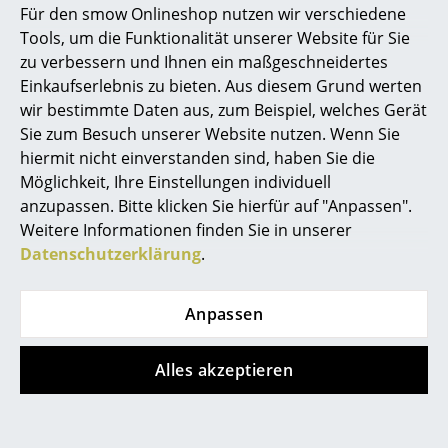
Für den smow Onlineshop nutzen wir verschiedene
funktionalistische Gebäude, wie Schulen, Werkshallen
Marcel Breuer
Tools, um die Funktionalität unserer Website für Sie
und Bürogebäude. 1961 beauftragte der damalige
zu verbessern und Ihnen ein maßgeschneidertes
USM Juniorchef Paul Schärer Fritz Haller mit dem Bau
Philippe Starck
Einkaufserlebnis zu bieten. Aus diesem Grund werten
neuer Fabrikations- und Verwaltungsgebäude, für die
wir bestimmte Daten aus, zum Beispiel, welches Gerät
Verner Panton
der Architekt im Anschluss die USM Büromöbel als
Sie zum Besuch unserer Website nutzen. Wenn Sie
ergänzende Inneneinrichtung entwarf. Dabei handelt
... alle Designer A-Z
hiermit nicht einverstanden sind, haben Sie die
es sich um Hallers einzigen Möbelentwurf, der sich
Möglichkeit, Ihre Einstellungen individuell
jedoch zu seiner berühmtesten Arbeit entwickelt hat.
anzupassen. Bitte klicken Sie hierfür auf "Anpassen".
Themen
Gemein haben seine Arbeit als Architekt und die als
Weitere Informationen finden Sie in unserer
Möbeldesigner ein tiefes Verständnis von
Neu bei smow
Datenschutzerklärung
.
Systematisierung und dessen präziser Umsetzung
mittels modularer Bausteine. Das Regalsystem wurde
Inspiration
mit verschiedenen Preisen ausgezeichnet und 2001 in
Anpassen
Special Editions
die Sammlung des Museum of Modern Art, New York
aufgenommen. Fritz Haller starb im Jahr 2012 in
Designklassiker
Alles akzeptieren
seiner Schweizer Heimat.
Frauen im Design