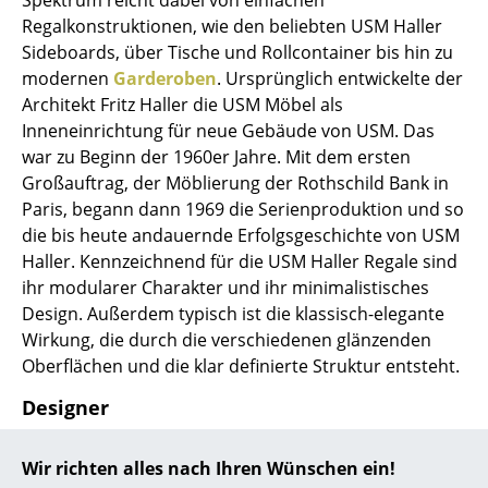
Spektrum reicht dabei von einfachen
Regalkonstruktionen, wie den beliebten USM Haller
... alle Hersteller A-Z
Sideboards, über Tische und Rollcontainer bis hin zu
modernen
Garderoben
. Ursprünglich entwickelte der
Designer
Architekt Fritz Haller die USM Möbel als
Inneneinrichtung für neue Gebäude von USM. Das
Alvar Aalto
war zu Beginn der 1960er Jahre. Mit dem ersten
Arne Jacobsen
Großauftrag, der Möblierung der Rothschild Bank in
Paris, begann dann 1969 die Serienproduktion und so
Charles & Ray Eames
die bis heute andauernde Erfolgsgeschichte von USM
Haller. Kennzeichnend für die USM Haller Regale sind
Eero Saarinen
ihr modularer Charakter und ihr minimalistisches
Egon Eiermann
Design. Außerdem typisch ist die klassisch-elegante
Wirkung, die durch die verschiedenen glänzenden
Eileen Gray
Oberflächen und die klar definierte Struktur entsteht.
Jean Prouvé
Designer
Le Corbusier
Der Architekt Fritz Haller wurde 1924 in Solothurn,
Wir richten alles nach Ihren Wünschen ein!
Ludwig Mies van der Rohe
Schweiz geboren und entwarf verschiedene,