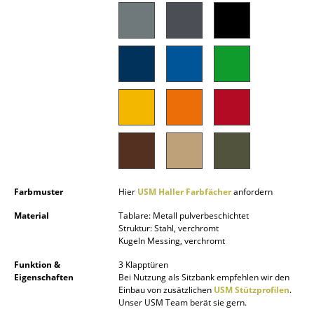
Akkuleuchten
... alle Leuchten
Betten
Doppelbetten
Einzelbetten
Stapelbetten
Kinderbetten
Farbmuster
Hier
USM Haller Farbfächer
anfordern
Nachttische & Bettzubehör
Material
Tablare: Metall pulverbeschichtet
Struktur: Stahl, verchromt
Kugeln Messing, verchromt
... alle Betten
Funktion &
3 Klapptüren
Accessoires
Eigenschaften
Bei Nutzung als Sitzbank empfehlen wir den
Einbau von zusätzlichen
USM Stützprofilen
.
Unser USM Team berät sie gern.
Uhren