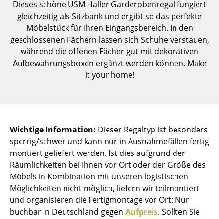
Dieses schöne USM Haller Garderobenregal fungiert
Einzelteile
gleichzeitig als Sitzbank und ergibt so das perfekte
Möbelstück für Ihren Eingangsbereich. In den
... alle Tische
geschlossenen Fächern lassen sich Schuhe verstauen,
während die offenen Fächer gut mit dekorativen
Aufbewahren
Aufbewahrungsboxen ergänzt werden können. Make
Regale & Schränke
it your home!
Bücherregale
Wandregale
Wichtige Information:
Dieser Regaltyp ist besonders
Sideboards & Kommoden
sperrig/schwer und kann nur in Ausnahmefällen fertig
TV Möbel
montiert geliefert werden. Ist dies aufgrund der
Räumlichkeiten bei Ihnen vor Ort oder der Größe des
Beistell- & Rollcontainer
Möbels in Kombination mit unseren logistischen
Möglichkeiten nicht möglich, liefern wir teilmontiert
Barmöbel
und organisieren die Fertigmontage vor Ort: Nur
Garderoben
buchbar in Deutschland gegen
Aufpreis
. Sollten Sie