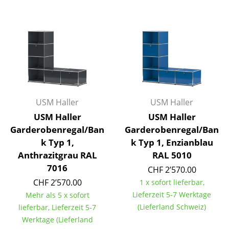
Büro
Arbeitsplatz
Management Büro
Konferenzraum
Empfang
USM Haller
USM Haller
USM Haller
USM Haller
Cafeteria
Garderobenregal/Ban
Garderobenregal/Ban
Branchenlösungen
k Typ 1,
k Typ 1, Enzianblau
Anthrazitgrau RAL
RAL 5010
Sicheres Arbeiten
7016
CHF 2’570.00
CHF 2’570.00
1 x sofort lieferbar,
Hersteller & Designer
Lieferzeit 5-7 Werktage
Mehr als 5 x sofort
(Lieferland Schweiz)
lieferbar, Lieferzeit 5-7
Hersteller
Werktage (Lieferland