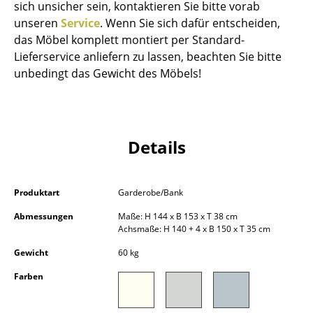
sich unsicher sein, kontaktieren Sie bitte vorab
Kleinaufbewahrung
unseren
Service
. Wenn Sie sich dafür entscheiden,
das Möbel komplett montiert per Standard-
Einzelteile
Lieferservice anliefern zu lassen, beachten Sie bitte
... alle Aufbewahrungsmöbel
unbedingt das Gewicht des Möbels!
Licht
Hängeleuchten & Deckenleuchten
Details
Tischleuchten
Schreibtischleuchten
Produktart
Garderobe/Bank
Stehleuchten & Leseleuchten
Abmessungen
Maße: H 144 x B 153 x T 38 cm
Achsmaße: H 140 + 4 x B 150 x T 35 cm
Bodenleuchten
Gewicht
60 kg
Wandleuchten
Farben
Outdoor-Leuchten