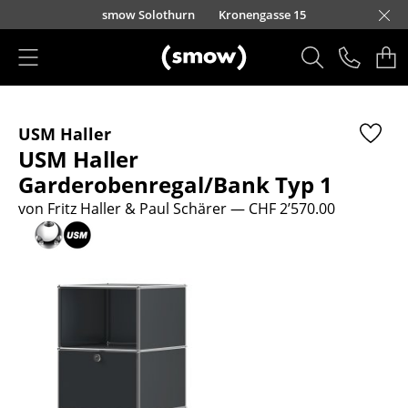
Direkt zum Inhalt
smow Solothurn
Kronengasse 15
Produkte
USM Haller
Sitzmöbel
USM Haller
Esszimmerstühle
Garderobenregal/Bank Typ 1
von Fritz Haller & Paul Schärer
— CHF 2’570.00
Sofas
Sessel
Loungesessel
Stühle
Freischwinger
Barhocker