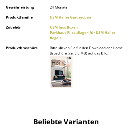
Gewährleistung
24 Monate
Räume
Produktfamilie
USM Haller Garderoben
Zuhause
Zubehör
USM Inos Boxen
Parkhaus Filzauflagen für USM Haller
Wohnzimmer
Regale
Esszimmer
Produktbroschüre
Bitte klicken Sie für den Download der Home-
Broschüre (ca. 8,8 MB) auf das Bild.
Schlafzimmer
Kinderzimmer
Arbeitszimmer
Diele
Badezimmer
Stauraum
Beliebte Varianten
Balkon & Garten