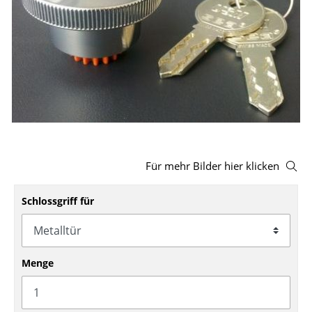
Hocker
Bänke & Liegen
Sitzsäcke
Gartenstühle
Kinderstühle
Schaukelstühle
Für mehr Bilder hier klicken
Bürodrehstühle
Schlossgriff für
Konferenzstühle
Bürosessel
Menge
Einzelteile
... alle Sitzmöbel