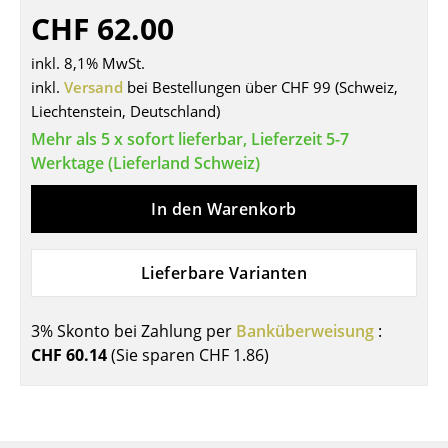
CHF 62.00
Tische
inkl. 8,1% MwSt.
Esstische
inkl.
Versand
bei Bestellungen über CHF 99 (Schweiz,
Beistelltische
Liechtenstein, Deutschland)
Mehr als 5 x sofort lieferbar, Lieferzeit 5-7
Couchtische
Werktage (Lieferland Schweiz)
Schreibtische
In den Warenkorb
Sekretäre & PC-Tische
Konferenztische
Lieferbare Varianten
Stehtische & Stehpulte
3% Skonto bei Zahlung per
Banküberweisung
:
Kindertische
CHF 60.14
(Sie sparen
CHF 1.86
)
Gartentische
Servierwagen