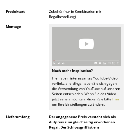
Kleinaufbewahrung
Produktart
Zubehör (nur in Kombination mit
Einzelteile
Regalbestellung)
Montage
... alle Aufbewahrungsmöbel
Licht
Hängeleuchten & Deckenleuchten
Tischleuchten
Noch mehr Inspiration?
Schreibtischleuchten
Hier ist ein interessantes YouTube-Video
verlinkt, allerdings haben Sie sich gegen
Stehleuchten & Leseleuchten
die Verwendung von YouTube auf unseren
Seiten entschieden. Wenn Sie das Video
jetzt sehen möchten, klicken Sie bitte
hier
Bodenleuchten
um Ihre Einstellungen zu ändern.
Wandleuchten
Lieferumfang
Der angegebene Preis versteht sich als
Aufpreis zum gleichzeitig erworbenen
Outdoor-Leuchten
Regal. Der Schlossgriff ist ein