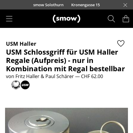
Direkt zum Inhalt
smow Solothurn
Kronengasse 15
Produkte
USM Haller
Sitzmöbel
USM Schlossgriff für USM Haller
Esszimmerstühle
Regale (Aufpreis) - nur in
Kombination mit Regal bestellbar
Sofas
von Fritz Haller & Paul Schärer
— CHF 62.00
Sessel
Loungesessel
Stühle
Freischwinger
Barhocker