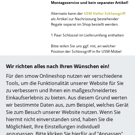
Montageservice und kein separater Artikel!
Akkuleuchten
Alternativ kann der
USM Haller Schlossgriff
... alle Leuchten
als Artikel zur Nachrüstung bestehender
Regale separat im Shop bestellt werden.
Betten
1 Paar Schlüssel im Lieferumfang enthalten
Doppelbetten
Bitte teilen Sie uns ggf. mit, an welcher
Position der Schlossgriff in Ihr USM-Möbel
Einzelbetten
eingebaut werden soll.
Wir richten alles nach Ihren Wünschen ein!
Stapelbetten
Für den smow Onlineshop nutzen wir verschiedene
Kinderbetten
Tools, um die Funktionalität unserer Website für Sie
zu verbessern und Ihnen ein maßgeschneidertes
Beliebte Varianten
Nachttische & Bettzubehör
Einkaufserlebnis zu bieten. Aus diesem Grund werten
... alle Betten
wir bestimmte Daten aus, zum Beispiel, welches Gerät
Sie zum Besuch unserer Website nutzen. Wenn Sie
Accessoires
hiermit nicht einverstanden sind, haben Sie die
Möglichkeit, Ihre Einstellungen individuell
Uhren
anzupassen. Bitte klicken Sie hierfür auf "Anpassen".