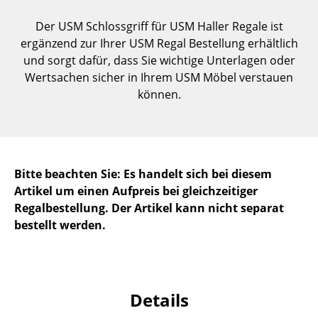
Einzelteile
Der USM Schlossgriff für USM Haller Regale ist
... alle Tische
ergänzend zur Ihrer USM Regal Bestellung erhältlich
und sorgt dafür, dass Sie wichtige Unterlagen oder
Aufbewahren
Wertsachen sicher in Ihrem USM Möbel verstauen
können.
Regale & Schränke
Bücherregale
Wandregale
Bitte beachten Sie: Es handelt sich bei diesem
Sideboards & Kommoden
Artikel um einen Aufpreis bei gleichzeitiger
Regalbestellung. Der Artikel kann nicht separat
TV Möbel
bestellt werden.
Beistell- & Rollcontainer
Barmöbel
Details
Garderoben