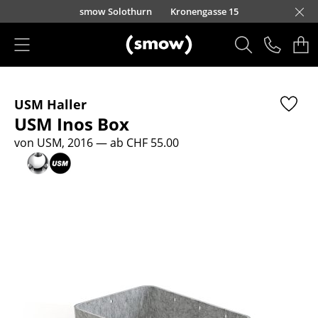
Direkt zum Inhalt
smow Solothurn
Kronengasse 15
Produkte
USM Haller
Sitzmöbel
USM Inos Box
Esszimmerstühle
von USM, 2016
— ab CHF 55.00
Sofas
Sessel
Loungesessel
Stühle
Freischwinger
Barhocker