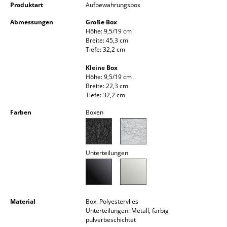
Produktart
Aufbewahrungsbox
Kleinaufbewahrung
Abmessungen
Große Box
Einzelteile
Höhe: 9,5/19 cm
Breite: 45,3 cm
... alle Aufbewahrungsmöbel
Tiefe: 32,2 cm
Kleine Box
Licht
Höhe: 9,5/19 cm
Breite: 22,3 cm
Hängeleuchten & Deckenleuchten
Tiefe: 32,2 cm
Farben
Boxen
Tischleuchten
Schreibtischleuchten
Unterteilungen
Stehleuchten & Leseleuchten
Bodenleuchten
Wandleuchten
Material
Box: Polyestervlies
Unterteilungen: Metall, farbig
Outdoor-Leuchten
pulverbeschichtet