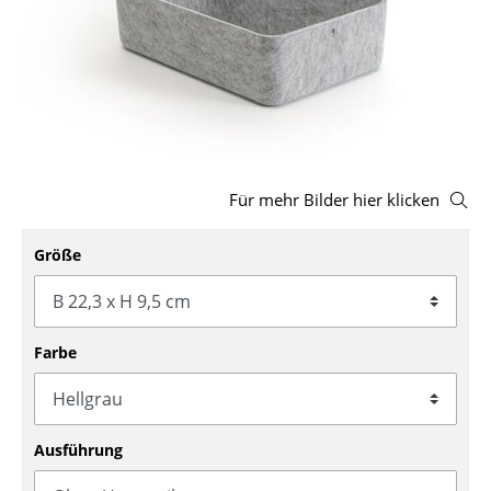
Hocker
Bänke & Liegen
Sitzsäcke
Gartenstühle
Für mehr Bilder hier klicken
Kinderstühle
Schaukelstühle
Größe
Bürodrehstühle
Konferenzstühle
Farbe
Bürosessel
Einzelteile
Ausführung
... alle Sitzmöbel