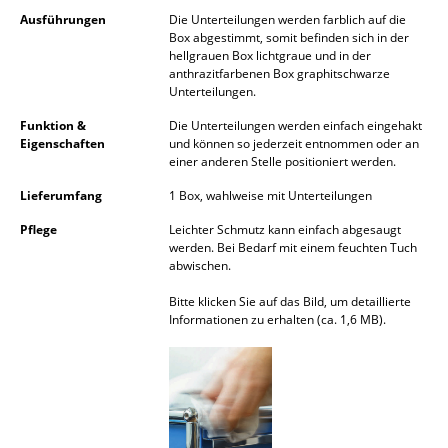
Akkuleuchten
Ausführungen
Die Unterteilungen werden farblich auf die
Box abgestimmt, somit befinden sich in der
hellgrauen Box lichtgraue und in der
... alle Leuchten
anthrazitfarbenen Box graphitschwarze
Unterteilungen.
Betten
Funktion &
Die Unterteilungen werden einfach eingehakt
Eigenschaften
und können so jederzeit entnommen oder an
Doppelbetten
einer anderen Stelle positioniert werden.
Einzelbetten
Lieferumfang
1 Box, wahlweise mit Unterteilungen
Stapelbetten
Pflege
Leichter Schmutz kann einfach abgesaugt
werden. Bei Bedarf mit einem feuchten Tuch
Kinderbetten
abwischen.
Bitte klicken Sie auf das Bild, um detaillierte
Nachttische & Bettzubehör
Informationen zu erhalten (ca. 1,6 MB).
... alle Betten
Accessoires
Uhren