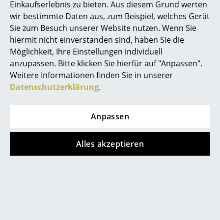
Einkaufserlebnis zu bieten. Aus diesem Grund werten
wir bestimmte Daten aus, zum Beispiel, welches Gerät
Räume
Sie zum Besuch unserer Website nutzen. Wenn Sie
Zuhause
hiermit nicht einverstanden sind, haben Sie die
Noch mehr Inspiration?
Möglichkeit, Ihre Einstellungen individuell
Hier ist ein interessantes YouTube-Video
Wohnzimmer
anzupassen. Bitte klicken Sie hierfür auf "Anpassen".
verlinkt, allerdings haben Sie sich gegen
die Verwendung von YouTube auf unseren
Weitere Informationen finden Sie in unserer
Esszimmer
Seiten entschieden. Wenn Sie das Video
Datenschutzerklärung
.
jetzt sehen möchten, klicken Sie bitte
hier
Schlafzimmer
um Ihre Einstellungen zu ändern.
Kinderzimmer
Anpassen
Arbeitszimmer
Alles akzeptieren
Diele
Beliebte Varianten
Badezimmer
Stauraum
Balkon & Garten