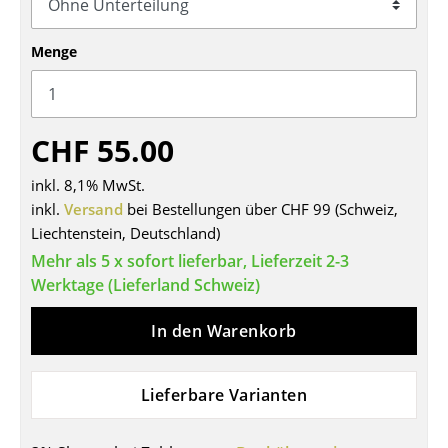
Tische
Menge
Esstische
Beistelltische
CHF 55.00
Couchtische
inkl. 8,1% MwSt.
Schreibtische
inkl.
Versand
bei Bestellungen über CHF 99 (Schweiz,
Sekretäre & PC-Tische
Liechtenstein, Deutschland)
Mehr als 5 x sofort lieferbar, Lieferzeit 2-3
Konferenztische
Werktage (Lieferland Schweiz)
Stehtische & Stehpulte
In den Warenkorb
Kindertische
Gartentische
Lieferbare Varianten
Servierwagen