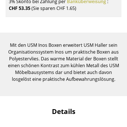
3% Skonto bei Zahlung per
Banküberweisung
:
Einzelteile
CHF 53.35
(Sie sparen
CHF 1.65
)
... alle Tische
Aufbewahren
Regale & Schränke
Mit den USM Inos Boxen erweitert USM Haller sein
Organisationssystem Inos um praktische Boxen aus
Bücherregale
Polyestervlies. Das warme Material der Boxen stellt
Wandregale
einen schönen Kontrast zum kühlen Metall des USM
Möbelbausystems dar und bietet auch davon
Sideboards & Kommoden
losgelöst eine praktische Aufbewahrungslösung.
TV Möbel
Beistell- & Rollcontainer
Barmöbel
Details
Garderoben