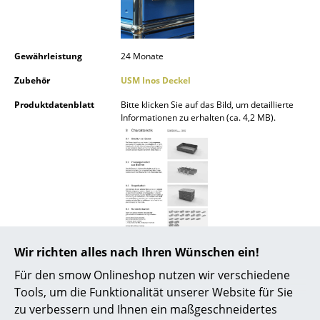
Spiegel
Figuren & Miniaturen
Gewährleistung
24 Monate
Vasen
Zubehör
USM Inos Deckel
Tabletts
Produktdatenblatt
Bitte klicken Sie auf das Bild, um detaillierte
Informationen zu erhalten (ca. 4,2 MB).
Büroutensilien
Aufbewahrungsboxen
Decken
Kissen
Teppiche
Wir richten alles nach Ihren Wünschen ein!
Produktpräsentation
Für den smow Onlineshop nutzen wir verschiedene
Vorhänge
Tools, um die Funktionalität unserer Website für Sie
... alle Accessoires
zu verbessern und Ihnen ein maßgeschneidertes