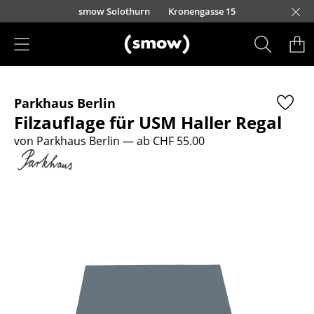
Direkt zum Inhalt
smow Solothurn
Kronengasse 15
Produkte
Parkhaus Berlin
Sitzmöbel
Filzauflage für USM Haller Regal
Esszimmerstühle
von Parkhaus Berlin
— ab CHF 55.00
Sofas
Sessel
Loungesessel
Stühle
Freischwinger
Barhocker