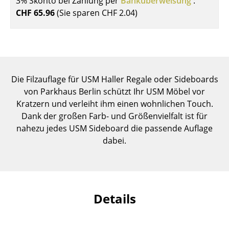
3% Skonto bei Zahlung per
Banküberweisung
:
Einzelteile
CHF 65.96
(Sie sparen
CHF 2.04
)
... alle Tische
Aufbewahren
Regale & Schränke
Die Filzauflage für USM Haller Regale oder Sideboards
von Parkhaus Berlin schützt Ihr USM Möbel vor
Bücherregale
Kratzern und verleiht ihm einen wohnlichen Touch.
Wandregale
Dank der großen Farb- und Größenvielfalt ist für
nahezu jedes USM Sideboard die passende Auflage
Sideboards & Kommoden
dabei.
TV Möbel
Beistell- & Rollcontainer
Details
Barmöbel
Garderoben