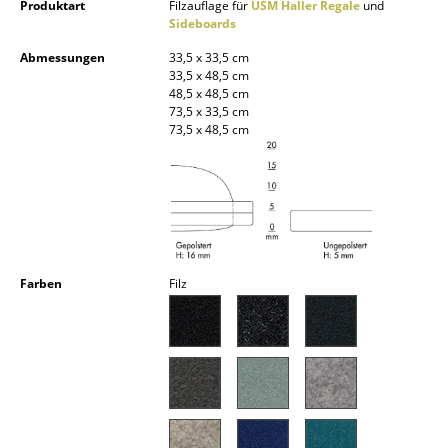
Produktart
Filzauflage für
USM Haller Regale
und
Kleinaufbewahrung
Sideboards
Einzelteile
Abmessungen
33,5 x 33,5 cm
33,5 x 48,5 cm
48,5 x 48,5 cm
... alle Aufbewahrungsmöbel
73,5 x 33,5 cm
73,5 x 48,5 cm
Licht
Hängeleuchten & Deckenleuchten
Tischleuchten
Schreibtischleuchten
Farben
Filz
Stehleuchten & Leseleuchten
Bodenleuchten
Wandleuchten
Outdoor-Leuchten