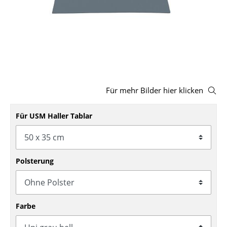
Hocker
Bänke & Liegen
Sitzsäcke
Gartenstühle
Für mehr Bilder hier klicken
Kinderstühle
Schaukelstühle
Für USM Haller Tablar
Bürodrehstühle
Konferenzstühle
Polsterung
Bürosessel
Einzelteile
Farbe
... alle Sitzmöbel