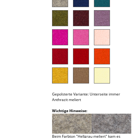
Akkuleuchten
... alle Leuchten
Betten
Doppelbetten
Einzelbetten
Stapelbetten
Kinderbetten
Nachttische & Bettzubehör
Gepolsterte Variante: Unterseite immer
Anthrazit meliert
... alle Betten
Wichtige Hinweise:
Accessoires
Uhren
Beim Farbton "Hellgrau meliert" kam es