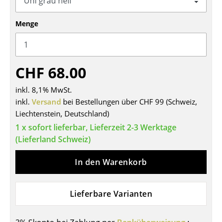
Tische
Menge
Esstische
Beistelltische
CHF 68.00
Couchtische
inkl. 8,1% MwSt.
Schreibtische
inkl.
Versand
bei Bestellungen über CHF 99 (Schweiz,
Sekretäre & PC-Tische
Liechtenstein, Deutschland)
1 x sofort lieferbar, Lieferzeit 2-3 Werktage
Konferenztische
(Lieferland Schweiz)
Stehtische & Stehpulte
In den Warenkorb
Kindertische
Gartentische
Lieferbare Varianten
Servierwagen