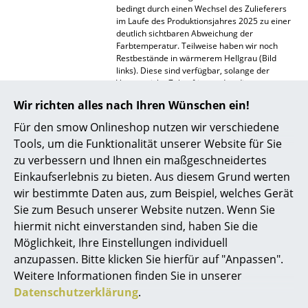
bedingt durch einen Wechsel des Zulieferers
Spiegel
im Laufe des Produktionsjahres 2025 zu einer
deutlich sichtbaren Abweichung der
Figuren & Miniaturen
Farbtemperatur. Teilweise haben wir noch
Restbestände in wärmerem Hellgrau (Bild
links). Diese sind verfügbar, solange der
Vasen
Vorrat reicht. Zukünftig werden die
Sitzauflagen ausschließlich im neueren, etwas
Tabletts
Wir richten alles nach Ihren Wünschen ein!
kühleren Hellgrau (Bild rechts) ausgeliefert
werden. Bei Unsicherheiten, welche Variante
Für den smow Onlineshop nutzen wir verschiedene
Büroutensilien
die für Sie passende ist, kontaktieren Sie bitte
Tools, um die Funktionalität unserer Website für Sie
gern unser
Serviceteam
.
Aufbewahrungsboxen
zu verbessern und Ihnen ein maßgeschneidertes
Generell:
Filz ist ein Naturprodukt, daher
Einkaufserlebnis zu bieten. Aus diesem Grund werten
kann es zu Farbschwankungen und
Decken
wir bestimmte Daten aus, zum Beispiel, welches Gerät
Einschlüssen kommen, die nicht beeinflussbar
sind. Diese Abweichungen stellen keinen
Sie zum Besuch unserer Website nutzen. Wenn Sie
Kissen
Mangel dar, sondern sind Folge der
hiermit nicht einverstanden sind, haben Sie die
Einzigartigkeit des Materials Filz.
Teppiche
Möglichkeit, Ihre Einstellungen individuell
Material
Hochwertiger Wollfilz (100% Schurwolle)
anzupassen. Bitte klicken Sie hierfür auf "Anpassen".
Vorhänge
Polsterung: Schaumstoff
Weitere Informationen finden Sie in unserer
Ausführungen
Wahlweise mit oder ohne Polsterung
Datenschutzerklärung
.
... alle Accessoires