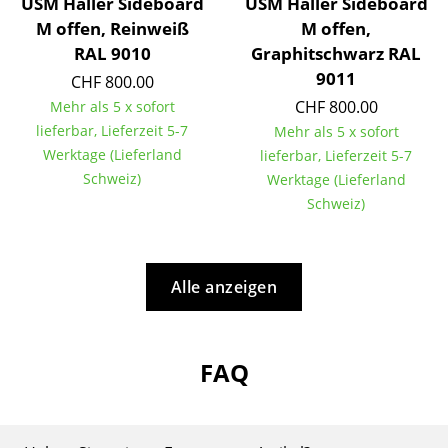
Artemide
USM Haller Sideboard
USM Haller Sideboard
M offen, Reinweiß
M offen,
Cassina
RAL 9010
Graphitschwarz RAL
9011
Fritz Hansen
CHF 800.00
CHF 800.00
Mehr als 5 x sofort
HAY
lieferbar, Lieferzeit 5-7
Mehr als 5 x sofort
Werktage (Lieferland
lieferbar, Lieferzeit 5-7
Knoll International
Schweiz)
Werktage (Lieferland
Louis Poulsen
Schweiz)
Muuto
Nils Holger Moormann
Alle anzeigen
Richard Lampert
Thonet
FAQ
USM Haller
Vitra