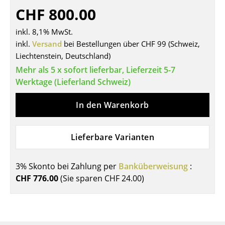
CHF 800.00
Tische
inkl. 8,1% MwSt.
Esstische
inkl.
Versand
bei Bestellungen über CHF 99 (Schweiz,
Beistelltische
Liechtenstein, Deutschland)
Mehr als 5 x sofort lieferbar, Lieferzeit 5-7
Couchtische
Werktage (Lieferland Schweiz)
Schreibtische
In den Warenkorb
Sekretäre & PC-Tische
Konferenztische
Lieferbare Varianten
Stehtische & Stehpulte
3% Skonto bei Zahlung per
Banküberweisung
:
Kindertische
CHF 776.00
(Sie sparen
CHF 24.00
)
Gartentische
Servierwagen