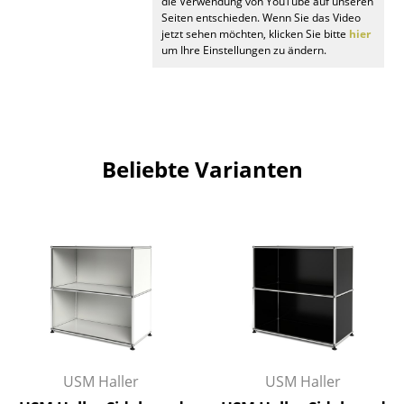
die Verwendung von YouTube auf unseren
Seiten entschieden. Wenn Sie das Video
Büro
jetzt sehen möchten, klicken Sie bitte
hier
um Ihre Einstellungen zu ändern.
Arbeitsplatz
Management Büro
Konferenzraum
Beliebte Varianten
Empfang
Cafeteria
Branchenlösungen
Sicheres Arbeiten
Hersteller & Designer
Hersteller
USM Haller
USM Haller