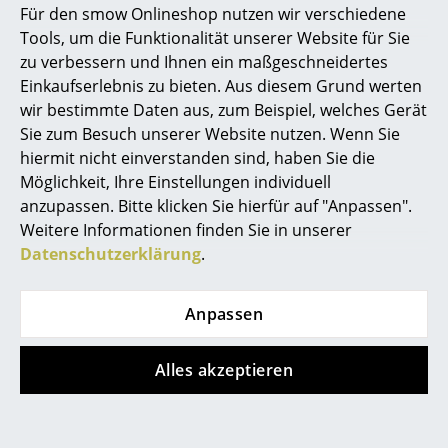
Für den smow Onlineshop nutzen wir verschiedene
Für meine Bücher wäre eine Regaltiefe von
Marcel Breuer
Tools, um die Funktionalität unserer Website für Sie
250 mm beim USM Haller Sideboard M
zu verbessern und Ihnen ein maßgeschneidertes
Philippe Starck
ausreichend - können Sie das Sideboard
Einkaufserlebnis zu bieten. Aus diesem Grund werten
auch in dieser Variante liefern?
wir bestimmte Daten aus, zum Beispiel, welches Gerät
Verner Panton
Sie zum Besuch unserer Website nutzen. Wenn Sie
Gern erstellen wir Ihnen hierfür ein individuelles
... alle Designer A-Z
hiermit nicht einverstanden sind, haben Sie die
Angebot. Alternativ haben Sie die Möglichkeit, sich
Möglichkeit, Ihre Einstellungen individuell
das gewünschte Möbel auch mit unserem
USM Haller
anzupassen. Bitte klicken Sie hierfür auf "Anpassen".
Themen
Konfigurator
zu planen.
Weitere Informationen finden Sie in unserer
Neu bei smow
Datenschutzerklärung
.
Inspiration
Anpassen
Special Editions
Designstory
Designklassiker
Alles akzeptieren
Frauen im Design