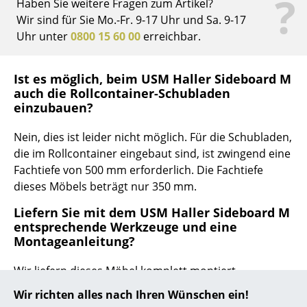
?
Haben Sie weitere Fragen zum Artikel?
Wir sind für Sie Mo.-Fr. 9-17 Uhr und Sa. 9-17
... alle Hersteller A-Z
Uhr unter
0800 15 60 00
erreichbar.
Designer
Ist es möglich, beim USM Haller Sideboard M
Alvar Aalto
auch die Rollcontainer-Schubladen
einzubauen?
Arne Jacobsen
Nein, dies ist leider nicht möglich. Für die Schubladen,
Charles & Ray Eames
die im Rollcontainer eingebaut sind, ist zwingend eine
Eero Saarinen
Fachtiefe von 500 mm erforderlich. Die Fachtiefe
dieses Möbels beträgt nur 350 mm.
Egon Eiermann
Liefern Sie mit dem USM Haller Sideboard M
Eileen Gray
entsprechende Werkzeuge und eine
Montageanleitung?
Jean Prouvé
Wir liefern dieses Möbel komplett montiert,
Le Corbusier
Werkzeuge und Montageanleitung sind also nicht
Wir richten alles nach Ihren Wünschen ein!
Ludwig Mies van der Rohe
notwendig.