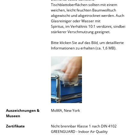
Tischblattoberflächen sollten mit einem
Spiegel
weichen, leicht feuchten Baumwolltuch
abgewischt und abgetrocknet werden. Auch
Figuren & Miniaturen
Glasreiniger oder Wasser mit
Spiritus, im Verhältnis 10:1 verdünnt, sindbei
Vasen
stärkerer Verschmutzung geeignet.
Bitte klicken Sie auf das Bild, um detaillierte
Tabletts
Informationen zu erhalten (ca. 1,6 MB).
Büroutensilien
Aufbewahrungsboxen
Decken
Kissen
Teppiche
Auszeichnungen &
MoMA, New York
Vorhänge
Museen
Zertifikate
Nicht brennbar Klasse 1 nach DIN 4102
... alle Accessoires
GREENGUARD - Indoor Air Quality