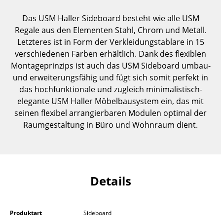
Einzelteile
Das USM Haller Sideboard besteht wie alle USM
... alle Tische
Regale aus den Elementen Stahl, Chrom und Metall.
Letzteres ist in Form der Verkleidungstablare in 15
Aufbewahren
verschiedenen Farben erhältlich. Dank des flexiblen
Montageprinzips ist auch das USM Sideboard umbau-
Regale & Schränke
und erweiterungsfähig und fügt sich somit perfekt in
das hochfunktionale und zugleich minimalistisch-
Bücherregale
elegante USM Haller Möbelbausystem ein, das mit
Wandregale
seinen flexibel arrangierbaren Modulen optimal der
Raumgestaltung in Büro und Wohnraum dient.
Sideboards & Kommoden
TV Möbel
Beistell- & Rollcontainer
Details
Barmöbel
Garderoben
Produktart
Sideboard