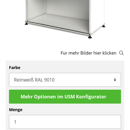
Hocker
Bänke & Liegen
Sitzsäcke
Gartenstühle
Für mehr Bilder hier klicken
Kinderstühle
Schaukelstühle
Farbe
Bürodrehstühle
Konferenzstühle
Mehr Optionen im USM Konfigurator
Bürosessel
Menge
Einzelteile
... alle Sitzmöbel