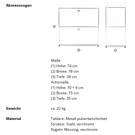
Kleinaufbewahrung
Abmessungen
Einzelteile
... alle Aufbewahrungsmöbel
Licht
Hängeleuchten & Deckenleuchten
Maße
(1) Höhe: 74 cm
Tischleuchten
(2) Breite: 78 cm
(3) Tiefe: 38 cm
Schreibtischleuchten
Achsmaße
(1) Höhe: 70 + 4 cm
Stehleuchten & Leseleuchten
(2) Breite: 75 cm
(3) Tiefe: 35 cm
Bodenleuchten
Gewicht
ca. 22 kg
Wandleuchten
Material
Tablare: Metall pulverbeschichtet
Struktur: Stahl, verchromt
Outdoor-Leuchten
Kugeln: Messing, verchromt