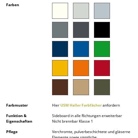
Farben
Akkuleuchten
... alle Leuchten
Betten
Doppelbetten
Einzelbetten
Stapelbetten
Kinderbetten
Nachttische & Bettzubehör
Farbmuster
Hier
USM Haller Farbfächer
anfordern
... alle Betten
Funktion &
Sideboard in alle Richtungen erweiterbar
Accessoires
Eigenschaften
Nicht brennbar Klasse 1
Pflege
Verchromte, pulverbeschichtete und gläserne
Uhren
Elemente sowie sämtliche