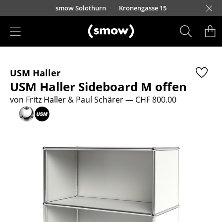
Direkt zum Inhalt
smow Solothurn
Kronengasse 15
Produkte
USM Haller
Sitzmöbel
USM Haller Sideboard M offen
Esszimmerstühle
von Fritz Haller & Paul Schärer
— CHF 800.00
Sofas
Sessel
Loungesessel
Stühle
Freischwinger
Barhocker