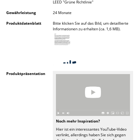
LEED "Grüne Richtlinie"
Räume
Gewährleistung
24 Monate
Zuhause
Produktdatenblatt
Bitte klicken Sie auf das Bild, um detaillierte
Informationen zu erhalten (ca. 1,6 MB).
Wohnzimmer
Esszimmer
Schlafzimmer
Kinderzimmer
Produktpräsentation
Arbeitszimmer
Diele
Badezimmer
Noch mehr Inspiration?
Stauraum
Hier ist ein interessantes YouTube-Video
verlinkt, allerdings haben Sie sich gegen
Balkon & Garten