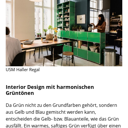
Kleinaufbewahrung
Einzelteile
... alle Aufbewahrungsmöbel
Licht
Hängeleuchten & Deckenleuchten
Tischleuchten
USM Haller Regal
Schreibtischleuchten
Interior Design mit harmonischen
Stehleuchten & Leseleuchten
Grüntönen
Bodenleuchten
Da Grün nicht zu den Grundfarben gehört, sondern
Wandleuchten
aus Gelb und Blau gemischt werden kann,
entscheiden die Gelb- bzw. Blauanteile, wie das Grün
Outdoor-Leuchten
ausfällt. Ein warmes, saftiges Grün verfügt über einen