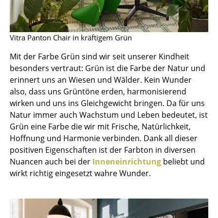
Einzelteile
... alle Tische
Vitra Panton Chair in kräftigem Grün
Aufbewahren
Mit der Farbe Grün sind wir seit unserer Kindheit
besonders vertraut: Grün ist die Farbe der Natur und
Regale & Schränke
erinnert uns an Wiesen und Wälder. Kein Wunder
Bücherregale
also, dass uns Grüntöne erden, harmonisierend
wirken und uns ins Gleichgewicht bringen. Da für uns
Wandregale
Natur immer auch Wachstum und Leben bedeutet, ist
Grün eine Farbe die wir mit Frische, Natürlichkeit,
Sideboards & Kommoden
Hoffnung und Harmonie verbinden. Dank all dieser
TV Möbel
positiven Eigenschaften ist der Farbton in diversen
Nuancen auch bei der
Inneneinrichtung
beliebt und
Beistell- & Rollcontainer
wirkt richtig eingesetzt wahre Wunder.
Barmöbel
Garderoben