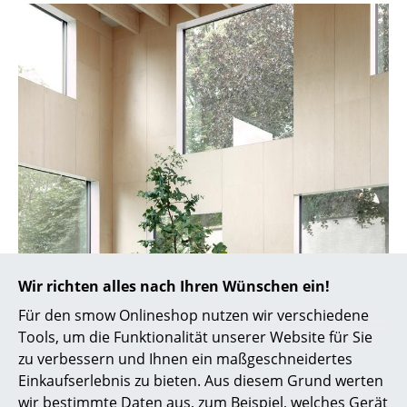
Spiegel
Figuren & Miniaturen
Vasen
Tabletts
Büroutensilien
Aufbewahrungsboxen
Decken
Kissen
Wir richten alles nach Ihren Wünschen ein!
Für den smow Onlineshop nutzen wir verschiedene
Teppiche
Tools, um die Funktionalität unserer Website für Sie
Vorhänge
zu verbessern und Ihnen ein maßgeschneidertes
Einkaufserlebnis zu bieten. Aus diesem Grund werten
... alle Accessoires
wir bestimmte Daten aus, zum Beispiel, welches Gerät