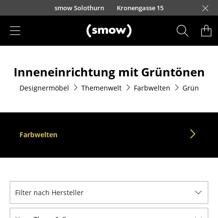
Direkt zum Inhalt
smow Solothurn
Kronengasse 15
Produkte
Inneneinrichtung mit Grüntönen
Sitzmöbel
Designermöbel
Themenwelt
Farbwelten
Grün
Esszimmerstühle
Sofas
Sessel
Farbwelten
Loungesessel
Stühle
Freischwinger
Filter nach Hersteller
Barhocker