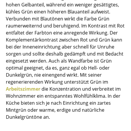
hohen Gelbanteil, während ein weniger gesättigtes,
Akkuleuchten
kühles Grün einen höheren Blauanteil aufweist.
... alle Leuchten
Verbunden mit Blautönen wirkt die Farbe Grün
raumerweiternd und beruhigend. Im Kontrast mit Rot
Betten
entfaltet der Farbton eine anregende Wirkung. Der
Komplementärkontrast zwischen Rot und Grün kann
Doppelbetten
bei der Inneneinrichtung aber schnell für Unruhe
sorgen und sollte deshalb gedämpft und mit Bedacht
Einzelbetten
eingesetzt werden. Auch als Wandfarbe ist Grün
Stapelbetten
optimal geeignet, da es, ganz egal ob Hell- oder
Dunkelgrün, nie einengend wirkt. Mit seiner
Kinderbetten
regenerierenden Wirkung unterstützt Grün im
Arbeitszimmer
die Konzentration und verbreitet im
Nachttische & Bettzubehör
Wohnzimmer ein entspanntes Wohlfühlklima. In der
... alle Betten
Küche bieten sich je nach Einrichtung ein zartes
Mintgrün oder warme, erdige und natürliche
Accessoires
Dunkelgrüntöne an.
Uhren