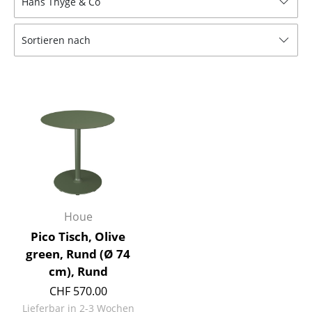
Hans Thyge & Co
Hocker
Sortieren nach
Bänke & Liegen
Sitzsäcke
Gartenstühle
Kinderstühle
Schaukelstühle
Bürodrehstühle
Konferenzstühle
Houe
Pico Tisch, Olive
Bürosessel
green, Rund (Ø 74
Einzelteile
cm), Rund
CHF 570.00
... alle Sitzmöbel
Lieferbar in 2-3 Wochen