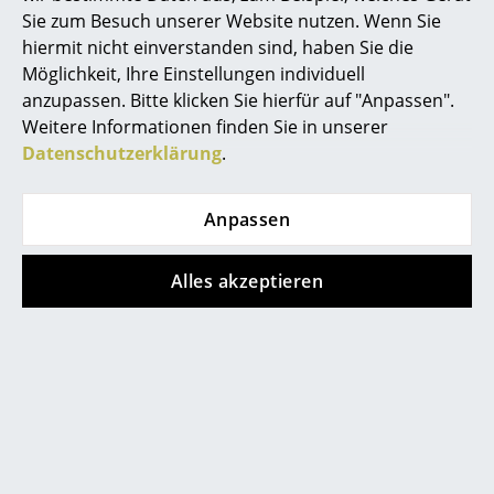
Sie zum Besuch unserer Website nutzen. Wenn Sie
Räume
hiermit nicht einverstanden sind, haben Sie die
Möglichkeit, Ihre Einstellungen individuell
Zuhause
anzupassen. Bitte klicken Sie hierfür auf "Anpassen".
Muuto Möbel in zartem Pastellgrün
Wohnzimmer
Weitere Informationen finden Sie in unserer
Datenschutzerklärung
.
Esszimmer
Schlafzimmer
Anpassen
Kinderzimmer
Alles akzeptieren
Arbeitszimmer
Diele
Badezimmer
Stauraum
Balkon & Garten