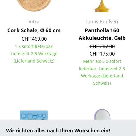
... alle Hersteller A-Z
Vitra
Louis Poulsen
Designer
Cork Schale, Ø 60 cm
Panthella 160
Alvar Aalto
Akkuleuchte, Gelb
CHF 469.00
CHF 207.00
1 x sofort lieferbar,
Arne Jacobsen
CHF 175.00
Lieferzeit 2-3 Werktage
Charles & Ray Eames
(Lieferland Schweiz)
Mehr als 5 x sofort
lieferbar, Lieferzeit 2-3
Eero Saarinen
Werktage (Lieferland
Schweiz)
Egon Eiermann
Eileen Gray
Jean Prouvé
Le Corbusier
Wir richten alles nach Ihren Wünschen ein!
Ludwig Mies van der Rohe