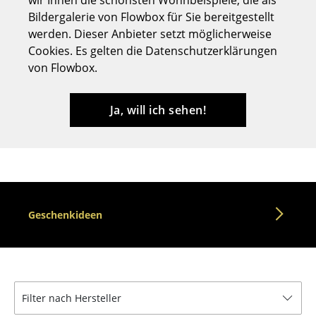
wir Ihnen die schönsten Wohnbeispiele, die als
Bildergalerie von Flowbox für Sie bereitgestellt
Hocker
werden. Dieser Anbieter setzt möglicherweise
Bänke & Liegen
Cookies. Es gelten die Datenschutzerklärungen
von Flowbox.
Sitzsäcke
Gartenstühle
Ja, will ich sehen!
Kinderstühle
Schaukelstühle
Bürodrehstühle
Geschenkideen
Konferenzstühle
Bürosessel
Einzelteile
Filter nach Hersteller
... alle Sitzmöbel