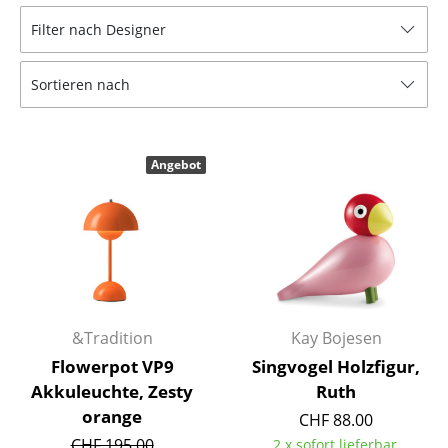
Tische
Filter nach Designer
Esstische
Sortieren nach
Beistelltische
Couchtische
Angebot
Schreibtische
Sekretäre & PC-Tische
Konferenztische
Stehtische & Stehpulte
&Tradition
Kay Bojesen
Kindertische
Flowerpot VP9
Singvogel Holzfigur,
Gartentische
Akkuleuchte, Zesty
Ruth
orange
CHF 88.00
Servierwagen
CHF 195.00
2 x sofort lieferbar,