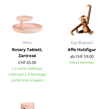
Büro
Arbeitsplatz
Management Büro
Konferenzraum
Vitra
Kay Bojesen
Empfang
Rotary Tablett,
Affe Holzfigur
Zartrosé
ab CHF 59.00
Cafeteria
CHF 65.00
Sofort lieferbar
Branchenlösungen
1 x sofort lieferbar,
Lieferzeit 2-3 Werktage
Sicheres Arbeiten
(Lieferland Schweiz)
Hersteller & Designer
Hersteller