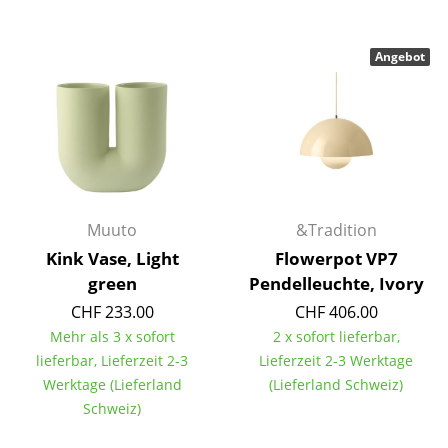
Spiegel
Angebot
Figuren & Miniaturen
Vasen
Tabletts
Büroutensilien
Aufbewahrungsboxen
Muuto
&Tradition
Kink Vase, Light
Flowerpot VP7
Decken
green
Pendelleuchte, Ivory
Kissen
CHF 233.00
CHF 406.00
Mehr als 3 x sofort
2 x sofort lieferbar,
Teppiche
lieferbar, Lieferzeit 2-3
Lieferzeit 2-3 Werktage
Werktage (Lieferland
(Lieferland Schweiz)
Vorhänge
Schweiz)
... alle Accessoires