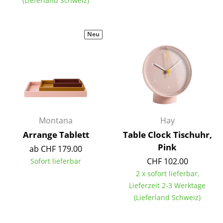
(Lieferland Schweiz)
Spiegel
Figuren & Miniaturen
Neu
Vasen
Tabletts
Büroutensilien
Aufbewahrungsboxen
Montana
Hay
Decken
Arrange Tablett
Table Clock Tischuhr,
Pink
ab CHF 179.00
Kissen
CHF 102.00
Sofort lieferbar
Teppiche
2 x sofort lieferbar,
Lieferzeit 2-3 Werktage
Vorhänge
(Lieferland Schweiz)
... alle Accessoires