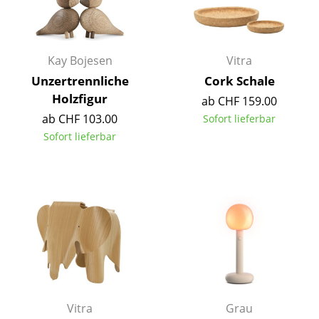
Artemide
Cassina
Fritz Hansen
Kay Bojesen
Vitra
Unzertrennliche
Cork Schale
HAY
Holzfigur
ab CHF 159.00
Knoll International
ab CHF 103.00
Sofort lieferbar
Sofort lieferbar
Louis Poulsen
Muuto
Nils Holger Moormann
Richard Lampert
Thonet
USM Haller
Vitra
Grau
Vitra