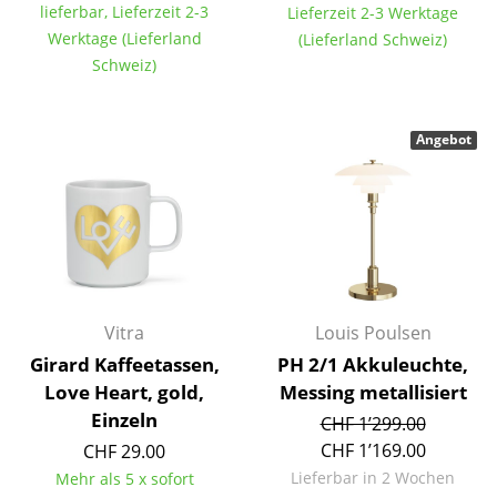
lieferbar, Lieferzeit 2-3
Lieferzeit 2-3 Werktage
Einzelteile
Werktage (Lieferland
(Lieferland Schweiz)
... alle Tische
Schweiz)
Aufbewahren
Angebot
Regale & Schränke
Bücherregale
Wandregale
Sideboards & Kommoden
Vitra
Louis Poulsen
TV Möbel
Girard Kaffeetassen,
PH 2/1 Akkuleuchte,
Beistell- & Rollcontainer
Love Heart, gold,
Messing metallisiert
Einzeln
CHF 1’299.00
Barmöbel
CHF 1’169.00
CHF 29.00
Garderoben
Lieferbar in 2 Wochen
Mehr als 5 x sofort