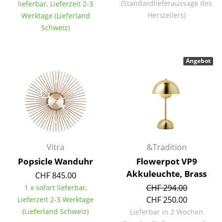
(Standardlieferaussage des
lieferbar, Lieferzeit 2-3
Kleinaufbewahrung
Herstellers)
Werktage (Lieferland
Schweiz)
Einzelteile
... alle Aufbewahrungsmöbel
Angebot
Licht
Hängeleuchten & Deckenleuchten
Tischleuchten
Schreibtischleuchten
Vitra
&Tradition
Stehleuchten & Leseleuchten
Popsicle Wanduhr
Flowerpot VP9
Bodenleuchten
Akkuleuchte, Brass
CHF 845.00
CHF 294.00
1 x sofort lieferbar,
Wandleuchten
CHF 250.00
Lieferzeit 2-3 Werktage
Outdoor-Leuchten
(Lieferland Schweiz)
Lieferbar in 2 Wochen