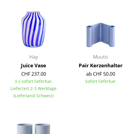
Räume
Zuhause
Wohnzimmer
Esszimmer
Hay
Muuto
Schlafzimmer
Juice Vase
Pair Kerzenhalter
Kinderzimmer
CHF 237.00
ab CHF 50.00
3 x sofort lieferbar,
Sofort lieferbar
Arbeitszimmer
Lieferzeit 2-3 Werktage
Diele
(Lieferland Schweiz)
Badezimmer
Stauraum
Balkon & Garten