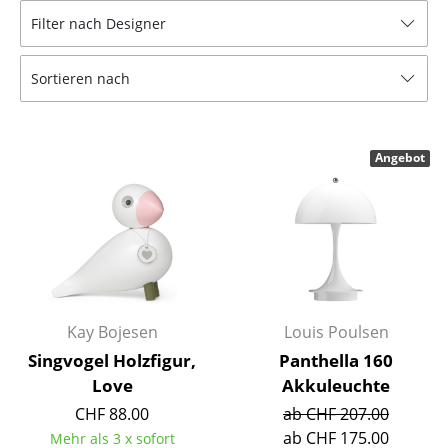
Filter nach Designer
Hocker
Bänke & Liegen
Sortieren nach
Sitzsäcke
Gartenstühle
Angebot
Kinderstühle
Schaukelstühle
Bürodrehstühle
Konferenzstühle
Kay Bojesen
Louis Poulsen
Bürosessel
Singvogel Holzfigur,
Panthella 160
Love
Akkuleuchte
Einzelteile
CHF 88.00
ab CHF 207.00
... alle Sitzmöbel
ab CHF 175.00
Mehr als 3 x sofort