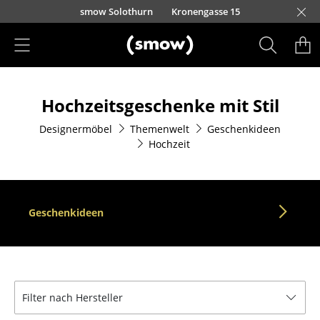
Direkt zum Inhalt
smow Solothurn
Kronengasse 15
Produkte
Hochzeitsgeschenke mit Stil
Sitzmöbel
Designermöbel
Themenwelt
Geschenkideen
Esszimmerstühle
Hochzeit
Sofas
Sessel
Geschenkideen
Loungesessel
Stühle
Freischwinger
Filter nach Hersteller
Barhocker