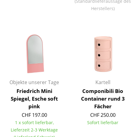
(Standardlieferaussage des
Akkuleuchten
Herstellers)
... alle Leuchten
Betten
Doppelbetten
Einzelbetten
Stapelbetten
Kinderbetten
Objekte unserer Tage
Kartell
Friedrich Mini
Componibili Bio
Nachttische & Bettzubehör
Spiegel, Esche soft
Container rund 3
pink
Fächer
... alle Betten
CHF 197.00
CHF 250.00
Accessoires
1 x sofort lieferbar,
Sofort lieferbar
Lieferzeit 2-3 Werktage
Uhren