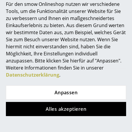
Für den smow Onlineshop nutzen wir verschiedene
derzeit nicht verfügbar
CHF 245.00
Marcel Breuer
Tools, um die Funktionalität unserer Website für Sie
Mehr als 3 x sofort
zu verbessern und Ihnen ein maßgeschneidertes
lieferbar, Lieferzeit 2-3
Philippe Starck
Einkaufserlebnis zu bieten. Aus diesem Grund werten
Werktage (Lieferland
wir bestimmte Daten aus, zum Beispiel, welches Gerät
Schweiz)
Verner Panton
Sie zum Besuch unserer Website nutzen. Wenn Sie
... alle Designer A-Z
hiermit nicht einverstanden sind, haben Sie die
Möglichkeit, Ihre Einstellungen individuell
anzupassen. Bitte klicken Sie hierfür auf "Anpassen".
Themen
Weitere Informationen finden Sie in unserer
Neu bei smow
Datenschutzerklärung
.
Inspiration
Anpassen
Special Editions
Vitra
Hay
Designklassiker
Alles akzeptieren
Heart Cone Chair,
DLM - Don't Leave Me
Stoff Volo, night blue
Beistelltisch, Ø 38 x H
Frauen im Design
58 cm, Schwarz
CHF 3’570.00