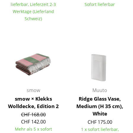
lieferbar, Lieferzeit 2-3
Sofort lieferbar
Tische
Werktage (Lieferland
Schweiz)
Esstische
Beistelltische
Couchtische
Schreibtische
Sekretäre & PC-Tische
Konferenztische
smow
Muuto
Stehtische & Stehpulte
smow × Klekks
Ridge Glass Vase,
Kindertische
Wolldecke, Edition 2
Medium (H 35 cm),
White
CHF 168.00
Gartentische
CHF 142.00
CHF 175.00
Servierwagen
Mehr als 5 x sofort
1 x sofort lieferbar,