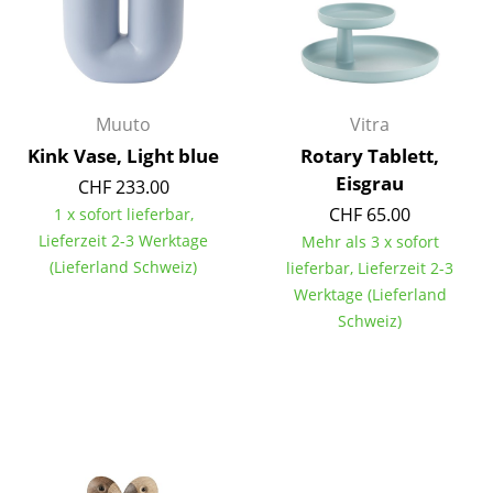
Büro
Arbeitsplatz
Muuto
Vitra
Management Büro
Kink Vase, Light blue
Rotary Tablett,
Konferenzraum
Eisgrau
CHF 233.00
Empfang
CHF 65.00
1 x sofort lieferbar,
Lieferzeit 2-3 Werktage
Mehr als 3 x sofort
Cafeteria
(Lieferland Schweiz)
lieferbar, Lieferzeit 2-3
Werktage (Lieferland
Branchenlösungen
Schweiz)
Sicheres Arbeiten
Hersteller & Designer
Hersteller