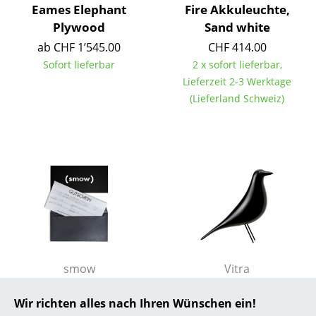
Eames Elephant
Fire Akkuleuchte,
... alle Hersteller A-Z
Plywood
Sand white
ab CHF 1’545.00
CHF 414.00
Designer
Sofort lieferbar
2 x sofort lieferbar,
Lieferzeit 2-3 Werktage
Alvar Aalto
(Lieferland Schweiz)
Arne Jacobsen
Charles & Ray Eames
Eero Saarinen
Egon Eiermann
Eileen Gray
Jean Prouvé
smow
Vitra
Le Corbusier
smow
Eames House Bird
Wir richten alles nach Ihren Wünschen ein!
Geschenkgutschein
Classic
Ludwig Mies van der Rohe