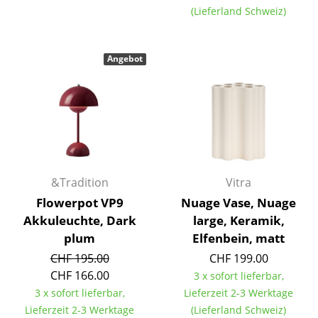
(Lieferland Schweiz)
Kleinaufbewahrung
Einzelteile
Angebot
... alle Aufbewahrungsmöbel
Licht
Hängeleuchten & Deckenleuchten
Tischleuchten
&Tradition
Vitra
Schreibtischleuchten
Flowerpot VP9
Nuage Vase, Nuage
Stehleuchten & Leseleuchten
Akkuleuchte, Dark
large, Keramik,
plum
Elfenbein, matt
Bodenleuchten
CHF 195.00
CHF 199.00
Wandleuchten
CHF 166.00
3 x sofort lieferbar,
3 x sofort lieferbar,
Lieferzeit 2-3 Werktage
Outdoor-Leuchten
Lieferzeit 2-3 Werktage
(Lieferland Schweiz)