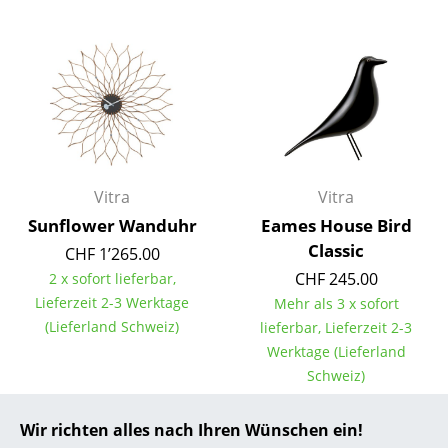
... alle Hersteller A-Z
Designer
Alvar Aalto
Arne Jacobsen
Vitra
Vitra
Charles & Ray Eames
Sunflower Wanduhr
Eames House Bird
Eero Saarinen
Classic
CHF 1’265.00
CHF 245.00
2 x sofort lieferbar,
Egon Eiermann
Lieferzeit 2-3 Werktage
Mehr als 3 x sofort
Eileen Gray
(Lieferland Schweiz)
lieferbar, Lieferzeit 2-3
Werktage (Lieferland
Jean Prouvé
Schweiz)
Le Corbusier
Wir richten alles nach Ihren Wünschen ein!
Ludwig Mies van der Rohe