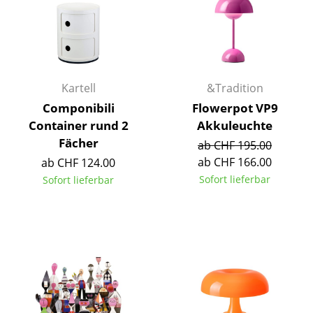
Räume
Zuhause
Wohnzimmer
Kartell
&Tradition
Componibili
Flowerpot VP9
Esszimmer
Container rund 2
Akkuleuchte
Schlafzimmer
Fächer
ab CHF 195.00
ab CHF 166.00
ab CHF 124.00
Kinderzimmer
Sofort lieferbar
Sofort lieferbar
Arbeitszimmer
Diele
Badezimmer
Stauraum
Balkon & Garten