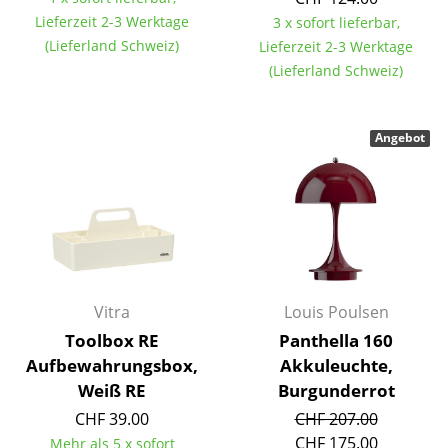
Lieferzeit 2-3 Werktage
3 x sofort lieferbar,
Tische
(Lieferland Schweiz)
Lieferzeit 2-3 Werktage
Esstische
(Lieferland Schweiz)
Beistelltische
Angebot
Couchtische
Schreibtische
Sekretäre & PC-Tische
Konferenztische
Stehtische & Stehpulte
Vitra
Louis Poulsen
Toolbox RE
Panthella 160
Kindertische
Aufbewahrungsbox,
Akkuleuchte,
Gartentische
Weiß RE
Burgunderrot
CHF 39.00
CHF 207.00
Servierwagen
CHF 175.00
Mehr als 5 x sofort