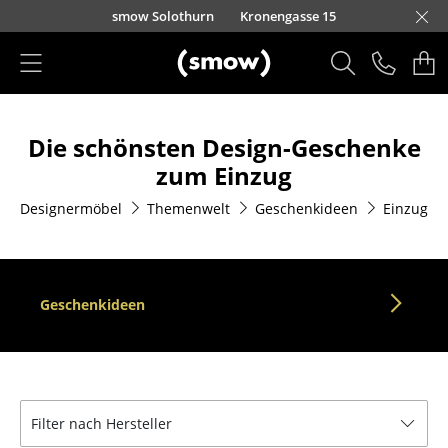
Direkt zum Inhalt
smow Solothurn
Kronengasse 15
Produkte
Die schönsten Design-Geschenke
Sitzmöbel
zum Einzug
Esszimmerstühle
Designermöbel
Themenwelt
Geschenkideen
Einzug
Sofas
Sessel
Geschenkideen
Loungesessel
Stühle
Freischwinger
Filter nach Hersteller
Barhocker