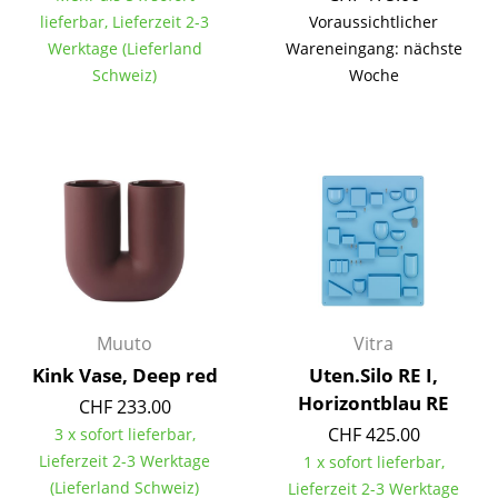
Einzelteile
lieferbar, Lieferzeit 2-3
Voraussichtlicher
Werktage (Lieferland
Wareneingang: nächste
... alle Tische
Schweiz)
Woche
Aufbewahren
Regale & Schränke
Bücherregale
Wandregale
Sideboards & Kommoden
TV Möbel
Muuto
Vitra
Kink Vase, Deep red
Uten.Silo RE I,
Beistell- & Rollcontainer
Horizontblau RE
CHF 233.00
Barmöbel
CHF 425.00
3 x sofort lieferbar,
Lieferzeit 2-3 Werktage
1 x sofort lieferbar,
Garderoben
(Lieferland Schweiz)
Lieferzeit 2-3 Werktage