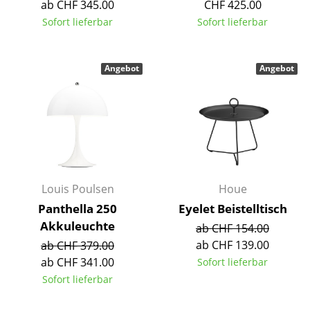
Artemide
ab CHF 345.00
CHF 425.00
Sofort lieferbar
Sofort lieferbar
Cassina
Fritz Hansen
Angebot
Angebot
HAY
Knoll International
Louis Poulsen
Muuto
Louis Poulsen
Houe
Nils Holger Moormann
Panthella 250
Eyelet Beistelltisch
Richard Lampert
Akkuleuchte
ab CHF 154.00
ab CHF 139.00
ab CHF 379.00
Thonet
ab CHF 341.00
Sofort lieferbar
USM Haller
Sofort lieferbar
Vitra