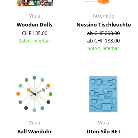
Büro
Vitra
Artemide
Arbeitsplatz
Wooden Dolls
Nessino Tischleuchte
CHF 135.00
ab CHF 208.00
Management Büro
ab CHF 188.00
Sofort lieferbar
Konferenzraum
Sofort lieferbar
Empfang
Cafeteria
Branchenlösungen
Sicheres Arbeiten
Hersteller & Designer
Vitra
Vitra
Hersteller
Ball Wanduhr
Uten.Silo RE I