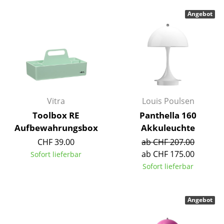
Spiegel
Angebot
Figuren & Miniaturen
Vasen
Tabletts
Büroutensilien
Vitra
Louis Poulsen
Aufbewahrungsboxen
Toolbox RE
Panthella 160
Aufbewahrungsbox
Akkuleuchte
Decken
CHF 39.00
ab CHF 207.00
Kissen
ab CHF 175.00
Sofort lieferbar
Sofort lieferbar
Teppiche
Vorhänge
Angebot
... alle Accessoires