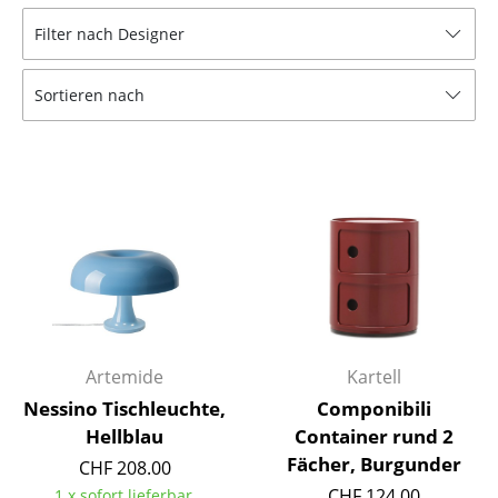
Hocker
Filter nach Designer
Bänke & Liegen
Sortieren nach
Sitzsäcke
Gartenstühle
Kinderstühle
Schaukelstühle
Bürodrehstühle
Konferenzstühle
Artemide
Kartell
Bürosessel
Nessino Tischleuchte,
Componibili
Einzelteile
Hellblau
Container rund 2
Fächer, Burgunder
CHF 208.00
... alle Sitzmöbel
CHF 124.00
1 x sofort lieferbar,