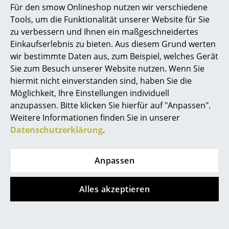
Für den smow Onlineshop nutzen wir verschiedene
Marcel Breuer
Tools, um die Funktionalität unserer Website für Sie
zu verbessern und Ihnen ein maßgeschneidertes
Philippe Starck
Einkaufserlebnis zu bieten. Aus diesem Grund werten
wir bestimmte Daten aus, zum Beispiel, welches Gerät
Verner Panton
Sie zum Besuch unserer Website nutzen. Wenn Sie
... alle Designer A-Z
hiermit nicht einverstanden sind, haben Sie die
Muuto
Vitra
Möglichkeit, Ihre Einstellungen individuell
Restore
Nuage Vase
anzupassen. Bitte klicken Sie hierfür auf "Anpassen".
Themen
Aufbewahrungskorb
ab CHF 115.00
Weitere Informationen finden Sie in unserer
Neu bei smow
CHF 98.00
Sofort lieferbar
Datenschutzerklärung
.
Sofort lieferbar
Inspiration
Anpassen
Special Editions
Designklassiker
Alles akzeptieren
Frauen im Design