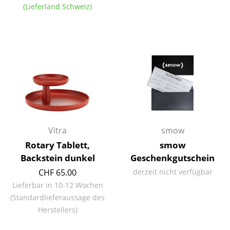
(Lieferland Schweiz)
Akkuleuchten
... alle Leuchten
Betten
Doppelbetten
Einzelbetten
Stapelbetten
Vitra
smow
Kinderbetten
Rotary Tablett,
smow
Backstein dunkel
Geschenkgutschein
Nachttische & Bettzubehör
CHF 65.00
derzeit nicht verfügbar
... alle Betten
Lieferbar in 10-12 Wochen
(Standardlieferaussage des
Accessoires
Herstellers)
Uhren