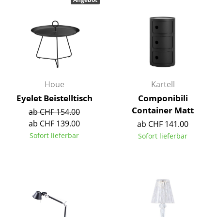
Büro
Arbeitsplatz
Management Büro
Konferenzraum
Houe
Kartell
Empfang
Eyelet Beistelltisch
Componibili
Container Matt
ab CHF 154.00
Cafeteria
ab CHF 139.00
ab CHF 141.00
Branchenlösungen
Sofort lieferbar
Sofort lieferbar
Sicheres Arbeiten
Hersteller & Designer
Hersteller