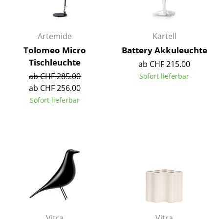
Artemide
Cassina
Artemide
Kartell
Fritz Hansen
Tolomeo Micro
Battery Akkuleuchte
HAY
Tischleuchte
ab CHF 215.00
ab CHF 285.00
Sofort lieferbar
Knoll International
ab CHF 256.00
Louis Poulsen
Sofort lieferbar
Muuto
Nils Holger Moormann
Richard Lampert
Thonet
USM Haller
Vitra
Vitra
Vitra