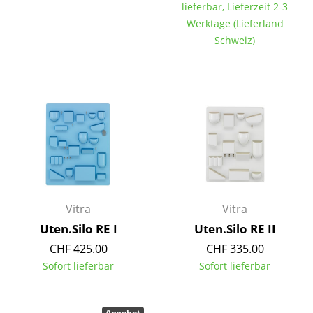
lieferbar, Lieferzeit 2-3
Räume
Werktage (Lieferland
Schweiz)
Zuhause
Wohnzimmer
Esszimmer
Schlafzimmer
Kinderzimmer
Arbeitszimmer
Vitra
Vitra
Diele
Uten.Silo RE I
Uten.Silo RE II
Badezimmer
CHF 425.00
CHF 335.00
Sofort lieferbar
Sofort lieferbar
Stauraum
Balkon & Garten
Angebot