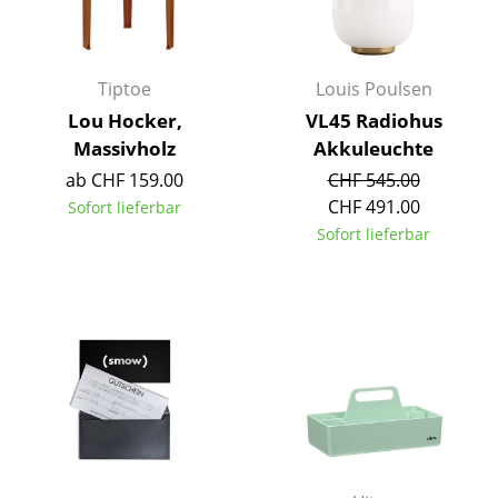
Akkuleuchten
... alle Leuchten
Tiptoe
Louis Poulsen
Betten
Lou Hocker,
VL45 Radiohus
Massivholz
Akkuleuchte
Doppelbetten
ab CHF 159.00
CHF 545.00
CHF 491.00
Einzelbetten
Sofort lieferbar
Sofort lieferbar
Stapelbetten
Kinderbetten
Nachttische & Bettzubehör
... alle Betten
Accessoires
Uhren