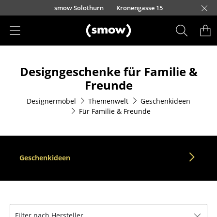
Direkt zum Inhalt
smow Solothurn
Kronengasse 15
Produkte
Designgeschenke für Familie &
Sitzmöbel
Freunde
Esszimmerstühle
Designermöbel
Themenwelt
Geschenkideen
Für Familie & Freunde
Sofas
Sessel
Loungesessel
Geschenkideen
Stühle
Freischwinger
Barhocker
Filter nach Hersteller