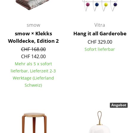
Kleinaufbewahrung
Einzelteile
smow
Vitra
... alle Aufbewahrungsmöbel
smow × Klekks
Hang it all Garderobe
Wolldecke, Edition 2
CHF 329.00
Licht
CHF 168.00
Sofort lieferbar
Hängeleuchten & Deckenleuchten
CHF 142.00
Mehr als 5 x sofort
Tischleuchten
lieferbar, Lieferzeit 2-3
Werktage (Lieferland
Schreibtischleuchten
Schweiz)
Stehleuchten & Leseleuchten
Bodenleuchten
Angebot
Wandleuchten
Outdoor-Leuchten