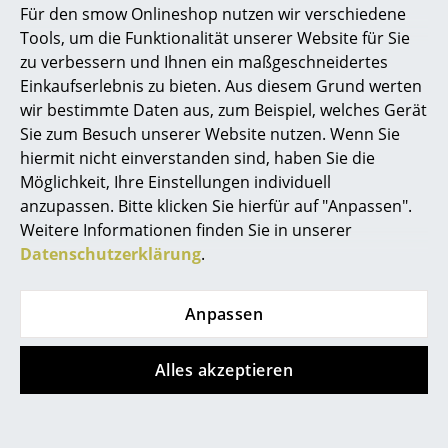
Für den smow Onlineshop nutzen wir verschiedene
Dot Pattern
CHF 339.00
Marcel Breuer
Tools, um die Funktionalität unserer Website für Sie
CHF 445.00
Sofort lieferbar
zu verbessern und Ihnen ein maßgeschneidertes
Philippe Starck
Sofort lieferbar
Einkaufserlebnis zu bieten. Aus diesem Grund werten
wir bestimmte Daten aus, zum Beispiel, welches Gerät
Verner Panton
Sie zum Besuch unserer Website nutzen. Wenn Sie
... alle Designer A-Z
hiermit nicht einverstanden sind, haben Sie die
Möglichkeit, Ihre Einstellungen individuell
anzupassen. Bitte klicken Sie hierfür auf "Anpassen".
Themen
Weitere Informationen finden Sie in unserer
Neu bei smow
Datenschutzerklärung
.
Inspiration
Anpassen
Vitra
Vitra
Special Editions
Cone Base Tischuhr
Chronopak Tischuhr
Designklassiker
Alles akzeptieren
CHF 425.00
CHF 525.00
1 x sofort lieferbar,
1 x sofort lieferbar,
Frauen im Design
Lieferzeit 2-3 Werktage
Lieferzeit 2-3 Werktage
(Lieferland Schweiz)
(Lieferland Schweiz)