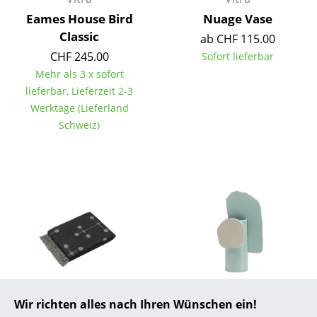
Eames House Bird
Nuage Vase
... alle Hersteller A-Z
Classic
ab CHF 115.00
CHF 245.00
Sofort lieferbar
Designer
Mehr als 3 x sofort
Alvar Aalto
lieferbar, Lieferzeit 2-3
Werktage (Lieferland
Arne Jacobsen
Schweiz)
Charles & Ray Eames
Eero Saarinen
Egon Eiermann
Eileen Gray
Jean Prouvé
Le Corbusier
Vitra
Vitra
Wir richten alles nach Ihren Wünschen ein!
Ludwig Mies van der Rohe
Eames Wool Blanket -
Découpage Vase