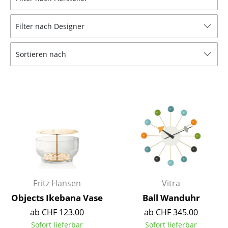
Hocker
Filter nach Designer
Bänke & Liegen
Sitzsäcke
Sortieren nach
Gartenstühle
Kinderstühle
Schaukelstühle
Bürodrehstühle
Konferenzstühle
Bürosessel
Fritz Hansen
Vitra
Einzelteile
Objects Ikebana Vase
Ball Wanduhr
ab CHF 123.00
ab CHF 345.00
... alle Sitzmöbel
Sofort lieferbar
Sofort lieferbar