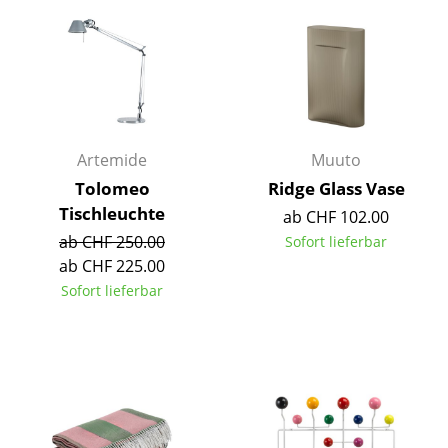
Einzelteile
... alle Tische
Aufbewahren
Regale & Schränke
Artemide
Muuto
Bücherregale
Tolomeo
Ridge Glass Vase
Tischleuchte
ab CHF 102.00
Wandregale
ab CHF 250.00
Sofort lieferbar
ab CHF 225.00
Sideboards & Kommoden
Sofort lieferbar
TV Möbel
Beistell- & Rollcontainer
Barmöbel
Garderoben