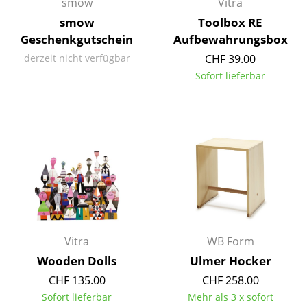
smow
Vitra
Spiegel
smow
Toolbox RE
Geschenkgutschein
Aufbewahrungsbox
Figuren & Miniaturen
derzeit nicht verfügbar
CHF 39.00
Vasen
Sofort lieferbar
Tabletts
Büroutensilien
Aufbewahrungsboxen
Decken
Kissen
Teppiche
Vitra
WB Form
Wooden Dolls
Ulmer Hocker
Vorhänge
CHF 135.00
CHF 258.00
... alle Accessoires
Sofort lieferbar
Mehr als 3 x sofort