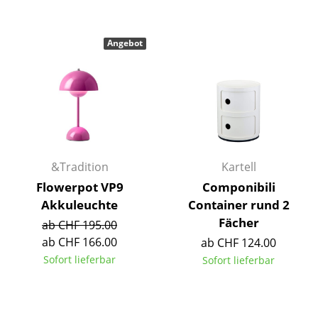
Tische
Angebot
Esstische
Beistelltische
Couchtische
Schreibtische
Sekretäre & PC-Tische
&Tradition
Kartell
Flowerpot VP9
Componibili
Konferenztische
Akkuleuchte
Container rund 2
Stehtische & Stehpulte
Fächer
ab CHF 195.00
ab CHF 166.00
ab CHF 124.00
Kindertische
Sofort lieferbar
Sofort lieferbar
Gartentische
Servierwagen