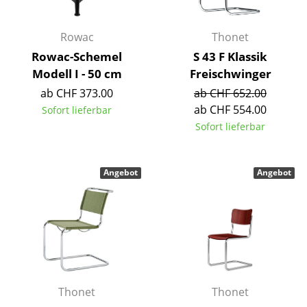
Akkuleuchten
Rowac
Thonet
... alle Leuchten
Rowac-Schemel
S 43 F Klassik
Modell I - 50 cm
Freischwinger
Betten
ab CHF 373.00
ab CHF 652.00
Doppelbetten
ab CHF 554.00
Sofort lieferbar
Sofort lieferbar
Einzelbetten
Stapelbetten
Angebot
Angebot
Kinderbetten
Nachttische & Bettzubehör
... alle Betten
Accessoires
Thonet
Thonet
Uhren