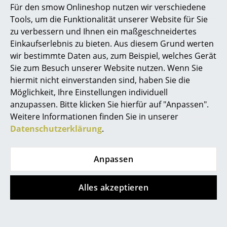
Für den smow Onlineshop nutzen wir verschiedene
Marcel Breuer
Tools, um die Funktionalität unserer Website für Sie
zu verbessern und Ihnen ein maßgeschneidertes
Thonet
Thonet
Philippe Starck
Einkaufserlebnis zu bieten. Aus diesem Grund werten
S 33 / S 34
S 64 V Pure Materials
wir bestimmte Daten aus, zum Beispiel, welches Gerät
Verner Panton
Freischwinger
Freischwinger
Sie zum Besuch unserer Website nutzen. Wenn Sie
ab CHF 1’416.00
ab CHF 1’630.00
... alle Designer A-Z
hiermit nicht einverstanden sind, haben Sie die
ab CHF 1’204.00
ab CHF 1’385.00
Möglichkeit, Ihre Einstellungen individuell
Sofort lieferbar
Sofort lieferbar
anzupassen. Bitte klicken Sie hierfür auf "Anpassen".
Themen
Weitere Informationen finden Sie in unserer
Neu bei smow
Datenschutzerklärung
.
Angebot
Inspiration
Anpassen
Special Editions
Designklassiker
Alles akzeptieren
Frauen im Design
Tecta
Thonet