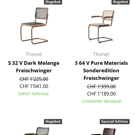
Angebot
Angebot
Einzelteile
... alle Tische
Aufbewahren
Regale & Schränke
Thonet
Thonet
Bücherregale
S 32 V Dark Melange
S 64 V Pure Materials
Wandregale
Freischwinger
Sonderedition
Freischwinger
CHF 1’225.00
Sideboards & Kommoden
CHF 1’041.00
CHF 1’399.00
TV Möbel
CHF 1’189.00
Sofort lieferbar
Limitierter Bestand
Beistell- & Rollcontainer
Barmöbel
Angebot
Special Edition
Garderoben