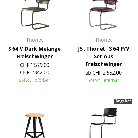
Kleinaufbewahrung
Einzelteile
... alle Aufbewahrungsmöbel
Thonet
Thonet
Licht
S 64 V Dark Melange
JS . Thonet - S 64 P/V
Freischwinger
Serious
Hängeleuchten & Deckenleuchten
Freischwinger
CHF 1’579.00
Tischleuchten
CHF 1’342.00
ab CHF 2’552.00
Sofort lieferbar
Sofort lieferbar
Schreibtischleuchten
Stehleuchten & Leseleuchten
Angebot
Bodenleuchten
Wandleuchten
Outdoor-Leuchten