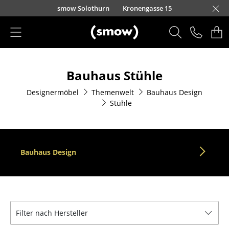
Direkt zum Inhalt
smow Solothurn
Kronengasse 15
Produkte
Bauhaus Stühle
Sitzmöbel
Designermöbel
Themenwelt
Bauhaus Design
Esszimmerstühle
Stühle
Sofas
Sessel
Bauhaus Design
Loungesessel
Stühle
Freischwinger
Filter nach Hersteller
Barhocker