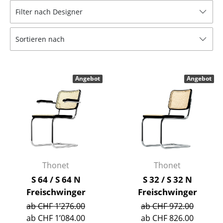
Filter nach Designer
Hocker
Bänke & Liegen
Sortieren nach
Sitzsäcke
Gartenstühle
Angebot
Angebot
Kinderstühle
Schaukelstühle
Bürodrehstühle
Konferenzstühle
Thonet
Thonet
Bürosessel
S 64 / S 64 N
S 32 / S 32 N
Freischwinger
Freischwinger
Einzelteile
ab CHF 1’276.00
ab CHF 972.00
... alle Sitzmöbel
ab CHF 1’084.00
ab CHF 826.00