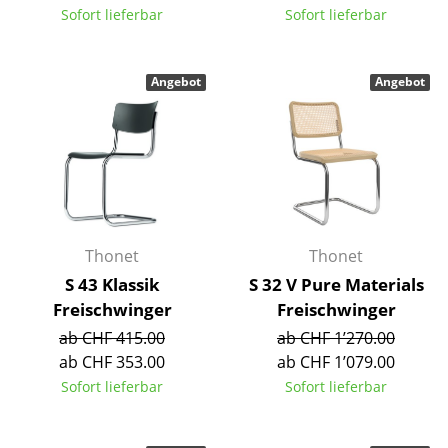
Sofort lieferbar
Sofort lieferbar
Tische
Esstische
Angebot
Angebot
Beistelltische
Couchtische
Schreibtische
Sekretäre & PC-Tische
Thonet
Thonet
Konferenztische
S 43 Klassik
S 32 V Pure Materials
Stehtische & Stehpulte
Freischwinger
Freischwinger
ab CHF 415.00
ab CHF 1’270.00
Kindertische
ab CHF 353.00
ab CHF 1’079.00
Gartentische
Sofort lieferbar
Sofort lieferbar
Servierwagen