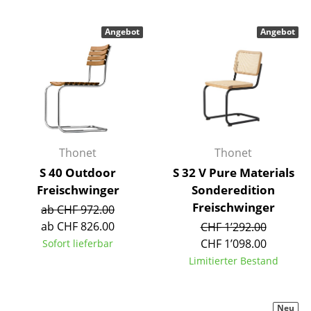
Artemide
Cassina
Angebot
Angebot
Fritz Hansen
HAY
Knoll International
Louis Poulsen
Thonet
Thonet
Muuto
S 40 Outdoor
S 32 V Pure Materials
Freischwinger
Sonderedition
Nils Holger Moormann
Freischwinger
ab CHF 972.00
Richard Lampert
ab CHF 826.00
CHF 1’292.00
CHF 1’098.00
Sofort lieferbar
Thonet
Limitierter Bestand
USM Haller
Vitra
Neu