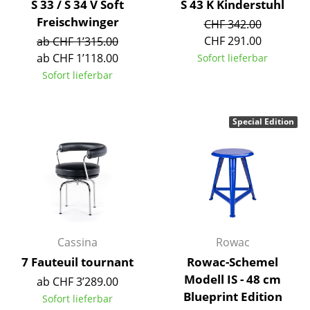
S 33 / S 34 V Soft
S 43 K Kinderstuhl
Spiegel
Freischwinger
CHF 342.00
CHF 291.00
ab CHF 1’315.00
Figuren & Miniaturen
ab CHF 1’118.00
Sofort lieferbar
Vasen
Sofort lieferbar
Tabletts
Special Edition
Büroutensilien
Aufbewahrungsboxen
Decken
Kissen
Teppiche
Cassina
Rowac
7 Fauteuil tournant
Rowac-Schemel
Vorhänge
Modell IS - 48 cm
ab CHF 3’289.00
... alle Accessoires
Blueprint Edition
Sofort lieferbar