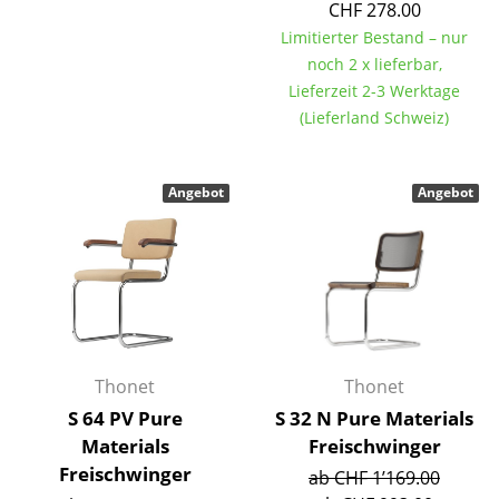
CHF 278.00
Räume
Limitierter Bestand – nur
noch 2 x lieferbar,
Zuhause
Lieferzeit 2-3 Werktage
(Lieferland Schweiz)
Wohnzimmer
Esszimmer
Angebot
Angebot
Schlafzimmer
Kinderzimmer
Arbeitszimmer
Diele
Thonet
Thonet
Badezimmer
S 64 PV Pure
S 32 N Pure Materials
Stauraum
Materials
Freischwinger
Freischwinger
ab CHF 1’169.00
Balkon & Garten