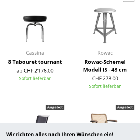
... alle Hersteller A-Z
Designer
Alvar Aalto
Arne Jacobsen
Cassina
Rowac
8 Tabouret tournant
Rowac-Schemel
Charles & Ray Eames
Modell IS - 48 cm
ab CHF 2’176.00
Eero Saarinen
CHF 278.00
Sofort lieferbar
Sofort lieferbar
Egon Eiermann
Eileen Gray
Angebot
Angebot
Jean Prouvé
Le Corbusier
Wir richten alles nach Ihren Wünschen ein!
Ludwig Mies van der Rohe