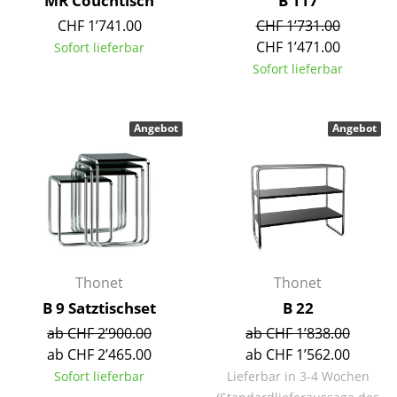
MR Couchtisch
B 117
Artemide
CHF 1’741.00
CHF 1’731.00
Cassina
CHF 1’471.00
Sofort lieferbar
Sofort lieferbar
Fritz Hansen
HAY
Angebot
Angebot
Knoll International
Louis Poulsen
Muuto
Nils Holger Moormann
Thonet
Thonet
Richard Lampert
B 9 Satztischset
B 22
Thonet
ab CHF 2’900.00
ab CHF 1’838.00
ab CHF 2’465.00
ab CHF 1’562.00
USM Haller
Sofort lieferbar
Lieferbar in 3-4 Wochen
Vitra