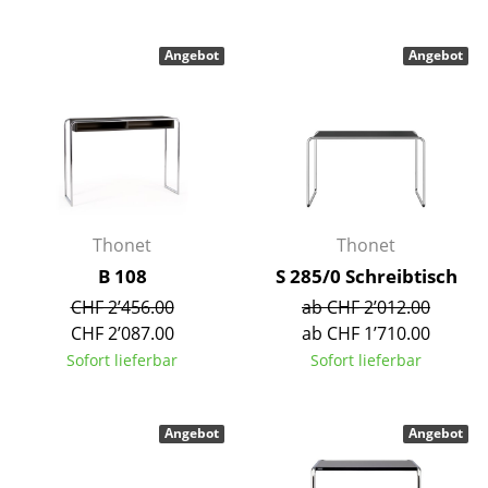
Spiegel
Angebot
Angebot
Figuren & Miniaturen
Vasen
Tabletts
Büroutensilien
Thonet
Thonet
Aufbewahrungsboxen
B 108
S 285/0 Schreibtisch
Decken
CHF 2’456.00
ab CHF 2’012.00
CHF 2’087.00
ab CHF 1’710.00
Kissen
Sofort lieferbar
Sofort lieferbar
Teppiche
Vorhänge
Angebot
Angebot
... alle Accessoires