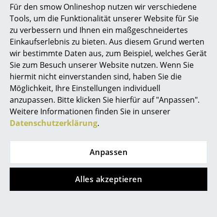
Für den smow Onlineshop nutzen wir verschiedene
Marcel Breuer
Tools, um die Funktionalität unserer Website für Sie
zu verbessern und Ihnen ein maßgeschneidertes
Philippe Starck
Einkaufserlebnis zu bieten. Aus diesem Grund werten
wir bestimmte Daten aus, zum Beispiel, welches Gerät
Verner Panton
Sie zum Besuch unserer Website nutzen. Wenn Sie
... alle Designer A-Z
hiermit nicht einverstanden sind, haben Sie die
Möglichkeit, Ihre Einstellungen individuell
anzupassen. Bitte klicken Sie hierfür auf "Anpassen".
Themen
ClassiCon
Tecta
Weitere Informationen finden Sie in unserer
Occasional Table
K10N Klapptisch
Neu bei smow
Datenschutzerklärung
.
CHF 1’496.00
CHF 2’670.00
Inspiration
Lieferbar in 1-2 Wochen
Lieferbar in 6-8 Wochen
Anpassen
(Standardlieferaussage des
(Standardlieferaussage des
Special Editions
Herstellers)
Herstellers)
Designklassiker
Alles akzeptieren
Frauen im Design
Special Edition