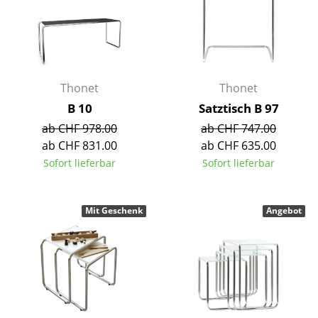
Räume
Zuhause
Wohnzimmer
Thonet
Thonet
B 10
Satztisch B 97
Esszimmer
ab CHF 978.00
ab CHF 747.00
Schlafzimmer
ab CHF 831.00
ab CHF 635.00
Sofort lieferbar
Sofort lieferbar
Kinderzimmer
Arbeitszimmer
Mit Geschenk
Angebot
Diele
Badezimmer
Stauraum
Balkon & Garten