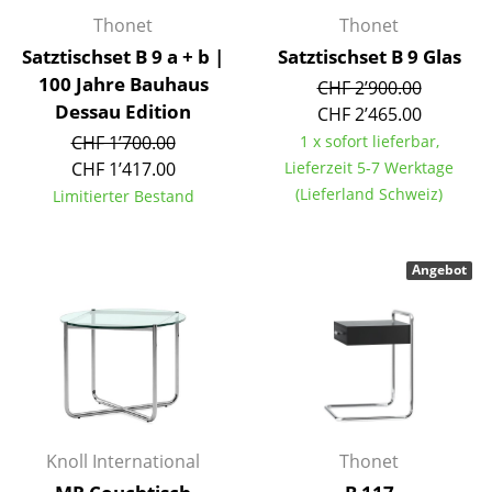
Thonet
Thonet
Büro
Satztischset B 9 a + b |
Satztischset B 9 Glas
Arbeitsplatz
100 Jahre Bauhaus
CHF 2’900.00
Dessau Edition
CHF 2’465.00
Management Büro
CHF 1’700.00
1 x sofort lieferbar,
CHF 1’417.00
Lieferzeit 5-7 Werktage
Konferenzraum
(Lieferland Schweiz)
Limitierter Bestand
Empfang
Cafeteria
Angebot
Branchenlösungen
Sicheres Arbeiten
Hersteller & Designer
Hersteller
Knoll International
Thonet