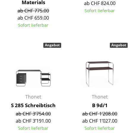
Materials
ab CHF 824.00
Akkuleuchten
ab CHF 775.00
Sofort lieferbar
... alle Leuchten
ab CHF 659.00
Sofort lieferbar
Betten
Doppelbetten
Angebot
Angebot
Einzelbetten
Stapelbetten
Kinderbetten
Nachttische & Bettzubehör
Thonet
Thonet
... alle Betten
S 285 Schreibtisch
B 9d/1
ab CHF 3’754.00
ab CHF 1’208.00
Accessoires
ab CHF 3’191.00
ab CHF 1’027.00
Sofort lieferbar
Sofort lieferbar
Uhren