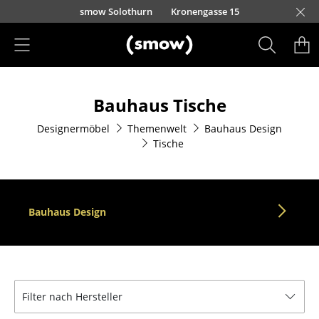
Direkt zum Inhalt
smow Solothurn
Kronengasse 15
Produkte
Bauhaus Tische
Sitzmöbel
Designermöbel
Themenwelt
Bauhaus Design
Esszimmerstühle
Tische
Sofas
Sessel
Bauhaus Design
Loungesessel
Stühle
Freischwinger
Filter nach Hersteller
Barhocker