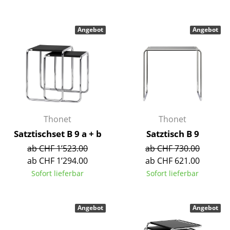
Tische
Angebot
Angebot
Esstische
Beistelltische
Couchtische
Schreibtische
Sekretäre & PC-Tische
Thonet
Thonet
Satztischset B 9 a + b
Satztisch B 9
Konferenztische
ab CHF 1’523.00
ab CHF 730.00
Stehtische & Stehpulte
ab CHF 1’294.00
ab CHF 621.00
Sofort lieferbar
Sofort lieferbar
Kindertische
Gartentische
Angebot
Angebot
Servierwagen