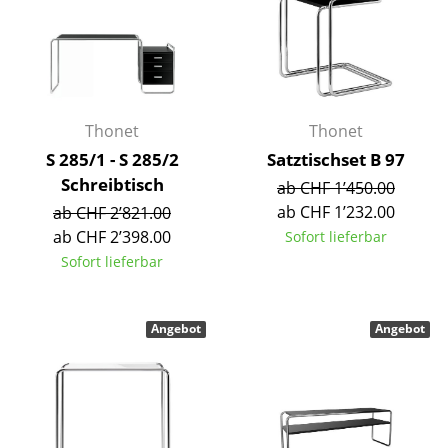
Einzelteile
... alle Tische
Aufbewahren
Thonet
Thonet
Regale & Schränke
S 285/1 - S 285/2
Satztischset B 97
Schreibtisch
Bücherregale
ab CHF 1’450.00
ab CHF 1’232.00
ab CHF 2’821.00
Wandregale
ab CHF 2’398.00
Sofort lieferbar
Sofort lieferbar
Sideboards & Kommoden
TV Möbel
Angebot
Angebot
Beistell- & Rollcontainer
Barmöbel
Garderoben