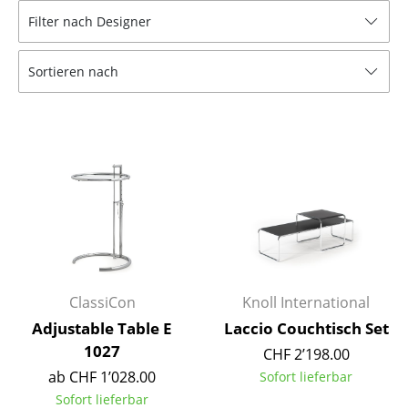
Filter nach Designer
Hocker
Bänke & Liegen
Sortieren nach
Sitzsäcke
Gartenstühle
Kinderstühle
Schaukelstühle
Bürodrehstühle
Konferenzstühle
ClassiCon
Knoll International
Bürosessel
Adjustable Table E
Laccio Couchtisch Set
1027
Einzelteile
CHF 2’198.00
ab CHF 1’028.00
Sofort lieferbar
... alle Sitzmöbel
Sofort lieferbar