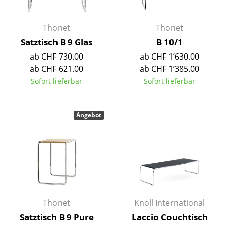
Kleinaufbewahrung
Thonet
Thonet
Einzelteile
Satztisch B 9 Glas
B 10/1
... alle Aufbewahrungsmöbel
ab CHF 730.00
ab CHF 1’630.00
ab CHF 621.00
ab CHF 1’385.00
Licht
Sofort lieferbar
Sofort lieferbar
Hängeleuchten & Deckenleuchten
Tischleuchten
Angebot
Schreibtischleuchten
Stehleuchten & Leseleuchten
Bodenleuchten
Wandleuchten
Thonet
Knoll International
Outdoor-Leuchten
Satztisch B 9 Pure
Laccio Couchtisch