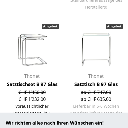
(Standardlieferaussage des
Herstellers)
... alle Hersteller A-Z
Designer
Angebot
Angebot
Alvar Aalto
Arne Jacobsen
Charles & Ray Eames
Eero Saarinen
Thonet
Thonet
Egon Eiermann
Satztischset B 97 Glas
Satztisch B 97 Glas
Eileen Gray
CHF 1’450.00
ab CHF 747.00
CHF 1’232.00
ab CHF 635.00
Jean Prouvé
Voraussichtlicher
Lieferbar in 5-6 Wochen
Wareneingang: in 6
(Standardlieferaussage des
Le Corbusier
Wochen
Herstellers)
Wir richten alles nach Ihren Wünschen ein!
Ludwig Mies van der Rohe