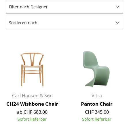
Filter nach Designer
Hocker
Bänke & Liegen
Sortieren nach
Sitzsäcke
Gartenstühle
Kinderstühle
Schaukelstühle
Bürodrehstühle
Konferenzstühle
Carl Hansen & Søn
Vitra
Bürosessel
CH24 Wishbone Chair
Panton Chair
Einzelteile
ab CHF 683.00
CHF 345.00
Sofort lieferbar
Sofort lieferbar
... alle Sitzmöbel