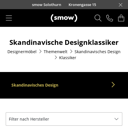
Direkt zum Inhalt
smow Solothurn
Kronengasse 15
Produkte
Skandinavische Designklassiker
Sitzmöbel
Designermöbel
Themenwelt
Skandinavisches Design
Esszimmerstühle
Klassiker
Sofas
Sessel
Skandinavisches Design
Loungesessel
Stühle
Freischwinger
Filter nach Hersteller
Barhocker