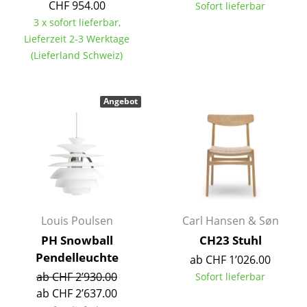
Artemide
CHF 954.00
Sofort lieferbar
3 x sofort lieferbar,
Cassina
Lieferzeit 2-3 Werktage
Fritz Hansen
(Lieferland Schweiz)
HAY
Angebot
Knoll International
Louis Poulsen
Muuto
Nils Holger Moormann
Richard Lampert
Louis Poulsen
Carl Hansen & Søn
PH Snowball
CH23 Stuhl
Thonet
Pendelleuchte
ab CHF 1’026.00
USM Haller
ab CHF 2’930.00
Sofort lieferbar
ab CHF 2’637.00
Vitra