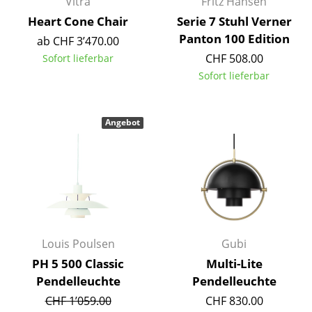
Vitra
Fritz Hansen
Heart Cone Chair
Serie 7 Stuhl Verner
Büro
Panton 100 Edition
ab CHF 3’470.00
Arbeitsplatz
CHF 508.00
Sofort lieferbar
Sofort lieferbar
Management Büro
Konferenzraum
Angebot
Empfang
Cafeteria
Branchenlösungen
Sicheres Arbeiten
Louis Poulsen
Gubi
Hersteller & Designer
PH 5 500 Classic
Multi-Lite
Pendelleuchte
Pendelleuchte
Hersteller
CHF 1’059.00
CHF 830.00