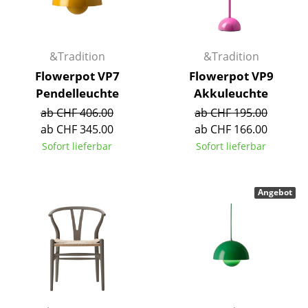
Einzelteile
... alle Tische
&Tradition
&Tradition
Aufbewahren
Flowerpot VP7
Flowerpot VP9
Pendelleuchte
Akkuleuchte
Regale & Schränke
ab CHF 406.00
ab CHF 195.00
Bücherregale
ab CHF 345.00
ab CHF 166.00
Sofort lieferbar
Sofort lieferbar
Wandregale
Sideboards & Kommoden
Angebot
TV Möbel
Beistell- & Rollcontainer
Barmöbel
Garderoben