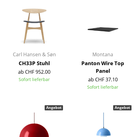
Spiegel
Figuren & Miniaturen
Vasen
Tabletts
Carl Hansen & Søn
Montana
Büroutensilien
CH33P Stuhl
Panton Wire Top
Aufbewahrungsboxen
Panel
ab CHF 952.00
ab CHF 37.10
Sofort lieferbar
Decken
Sofort lieferbar
Kissen
Teppiche
Angebot
Angebot
Vorhänge
... alle Accessoires