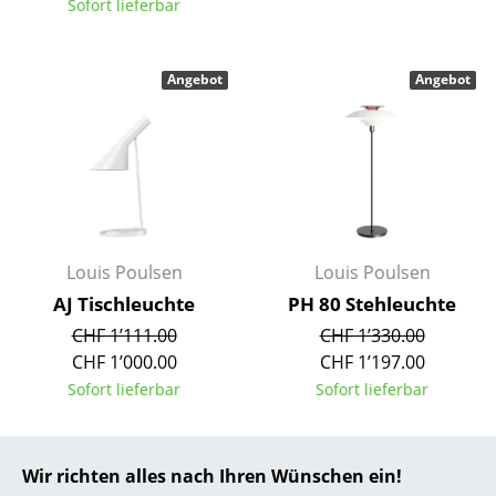
Sofort lieferbar
... alle Hersteller A-Z
Angebot
Angebot
Designer
Alvar Aalto
Arne Jacobsen
Charles & Ray Eames
Eero Saarinen
Louis Poulsen
Louis Poulsen
AJ Tischleuchte
PH 80 Stehleuchte
Egon Eiermann
CHF 1’111.00
CHF 1’330.00
Eileen Gray
CHF 1’000.00
CHF 1’197.00
Sofort lieferbar
Sofort lieferbar
Jean Prouvé
Le Corbusier
Wir richten alles nach Ihren Wünschen ein!
Ludwig Mies van der Rohe