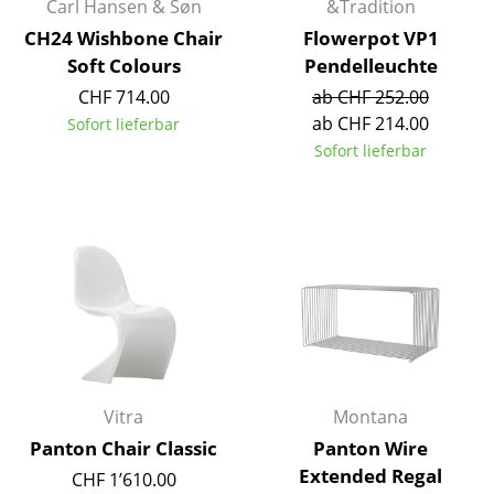
Carl Hansen & Søn
&Tradition
Kleinaufbewahrung
CH24 Wishbone Chair
Flowerpot VP1
Soft Colours
Pendelleuchte
Einzelteile
CHF 714.00
ab CHF 252.00
... alle Aufbewahrungsmöbel
ab CHF 214.00
Sofort lieferbar
Sofort lieferbar
Licht
Hängeleuchten & Deckenleuchten
Tischleuchten
Schreibtischleuchten
Stehleuchten & Leseleuchten
Bodenleuchten
Vitra
Montana
Wandleuchten
Panton Chair Classic
Panton Wire
Outdoor-Leuchten
Extended Regal
CHF 1’610.00