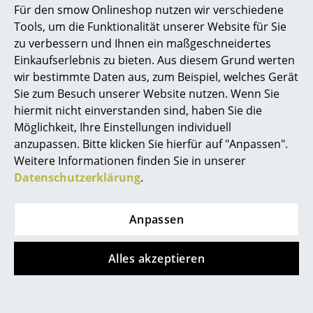
Für den smow Onlineshop nutzen wir verschiedene
Marcel Breuer
Tools, um die Funktionalität unserer Website für Sie
zu verbessern und Ihnen ein maßgeschneidertes
Philippe Starck
Einkaufserlebnis zu bieten. Aus diesem Grund werten
wir bestimmte Daten aus, zum Beispiel, welches Gerät
Verner Panton
Sie zum Besuch unserer Website nutzen. Wenn Sie
Vitra
Kay Bojesen
... alle Designer A-Z
hiermit nicht einverstanden sind, haben Sie die
Organic Chair
Zebra Holzfigur
Möglichkeit, Ihre Einstellungen individuell
CHF 2’140.00
CHF 98.00
anzupassen. Bitte klicken Sie hierfür auf "Anpassen".
Themen
Sofort lieferbar
2 x sofort lieferbar,
Weitere Informationen finden Sie in unserer
Neu bei smow
Lieferzeit 2-3 Werktage
Datenschutzerklärung
.
(Lieferland Schweiz)
Inspiration
Anpassen
Special Editions
Designklassiker
Alles akzeptieren
Frauen im Design