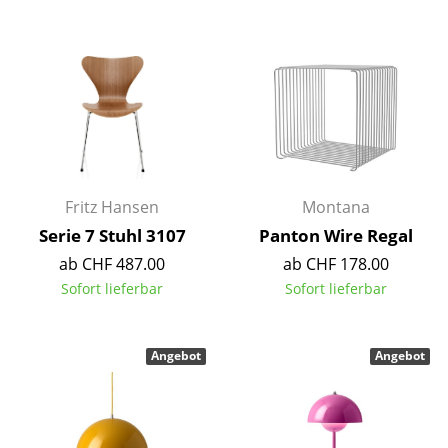
Tische
Esstische
Beistelltische
Couchtische
Schreibtische
Fritz Hansen
Montana
Sekretäre & PC-Tische
Serie 7 Stuhl 3107
Panton Wire Regal
ab CHF 487.00
ab CHF 178.00
Konferenztische
Sofort lieferbar
Sofort lieferbar
Stehtische & Stehpulte
Kindertische
Angebot
Angebot
Gartentische
Servierwagen