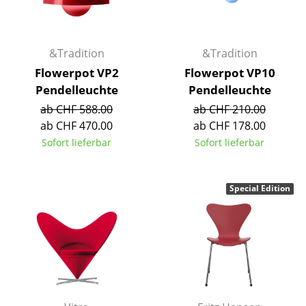
Räume
Zuhause
&Tradition
&Tradition
Flowerpot VP2
Flowerpot VP10
Wohnzimmer
Pendelleuchte
Pendelleuchte
Esszimmer
ab CHF 588.00
ab CHF 210.00
ab CHF 470.00
ab CHF 178.00
Schlafzimmer
Sofort lieferbar
Sofort lieferbar
Kinderzimmer
Arbeitszimmer
Special Edition
Diele
Badezimmer
Stauraum
Balkon & Garten