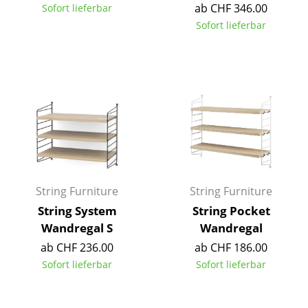
ab CHF 346.00
Sofort lieferbar
Akkuleuchten
Sofort lieferbar
... alle Leuchten
Betten
Doppelbetten
Einzelbetten
Stapelbetten
Kinderbetten
String Furniture
String Furniture
String System
String Pocket
Nachttische & Bettzubehör
Wandregal S
Wandregal
... alle Betten
ab CHF 236.00
ab CHF 186.00
Sofort lieferbar
Sofort lieferbar
Accessoires
Uhren