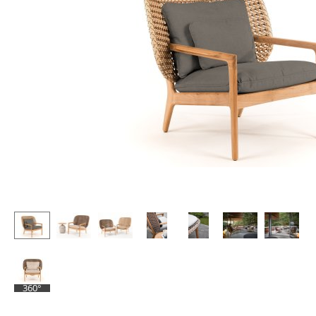
Stehpulte
Hocker
Kindertische
Bänke & Liegen
Gartentische
Sitzsäcke
Servierwagen
Gartenstühle
Einzelteile
Kinderstühle
... alle Tische
Schaukelstühle
Bürodrehstühle
Konferenzstühle
Bürosessel
Einzelteile
... alle Sitzmöbel
360°