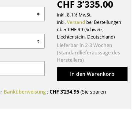
CHF 3’335.00
Decken
Kissen
inkl. 8,1% MwSt.
Teppiche
inkl.
Versand
bei Bestellungen
über CHF 99 (Schweiz,
Vorhänge
Liechtenstein, Deutschland)
... alle Accessoires
Lieferbar in 2-3 Wochen
(Standardlieferaussage des
Herstellers)
In den Warenkorb
er
Banküberweisung
:
CHF 3’234.95
(Sie sparen
Büro
Arbeitsplatz
Management Büro
Konferenzraum