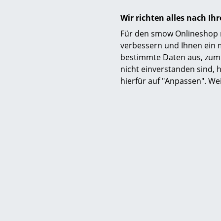
Wir richten alles nach I
Zertifikate & Nachhaltigkeit
Für den smow Onlineshop nu
verbessern und Ihnen ein 
bestimmte Daten aus, zum 
nicht einverstanden sind, h
hierfür auf "Anpassen". We
Gewährleistung
Produktfamilie
Zubehör
Produktdatenblatt