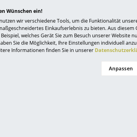
hren Wünschen ein!
Einen nachhaltigen, respektvollen Umgang mit de
garantiert Gloster dank eigener Teakholz-Plantag
tzen wir verschiedene Tools, um die Funktionalität unsere
der für die Möbelproduktion gefällt wird, wurde e
maßgeschneidertes Einkaufserlebnis zu bieten. Aus diesem
gepflanzt, hat ein Mindestalter von 35 Jahren erre
Beispiel, welches Gerät Sie zum Besuch unserer Website nu
auf seine individuelle Struktur und Qualität geprüf
aben Sie die Möglichkeit, Ihre Einstellungen individuell anzu
itere Informationen finden Sie in unserer
Datenschutzerkl
24 Monate
Kay Highback Lounge Chair
Anpassen
Gloster Pflegeserie für Teakholz
Bitte klicken Sie auf das Bild, um detaillierte