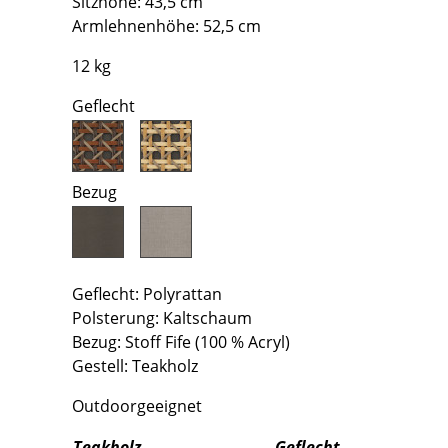
Sitzhöhe: 43,5 cm
Richard Lampert
Ludwig Mies van der Rohe
Armlehnenhöhe: 52,5 cm
Thonet
Marcel Breuer
12 kg
USM Haller
Philippe Starck
Vitra
Verner Panton
Geflecht
... alle Hersteller A-Z
... alle Designer A-Z
Neu bei smow
Bezug
Inspiration
Special Editions
Designklassiker
Frauen im Design
Geflecht: Polyrattan
Bauhaus Design
Polsterung: Kaltschaum
Midcentury Design
Bezug: Stoff Fife (100 % Acryl)
Skandinavisches De
Gestell: Teakholz
Italienisches Design
Outdoorgeeignet
Nachhaltiges Desig
Natürliche Material
Teakholz
Geflecht