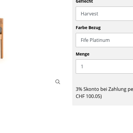
Geflecht
Barmöbel
Outdoor-Leuchten
Garderoben
Akkuleuchten
Kleinaufbewahrung
... alle Leuchten
Farbe Bezug
Einzelteile
... alle Aufbewahrungsmöbel
USM Haller Konfigurator
Menge
3% Skonto bei Zahlung p
CHF 100.05
)
Zuhause
Wohnzimmer
Esszimmer
Schlafzimmer