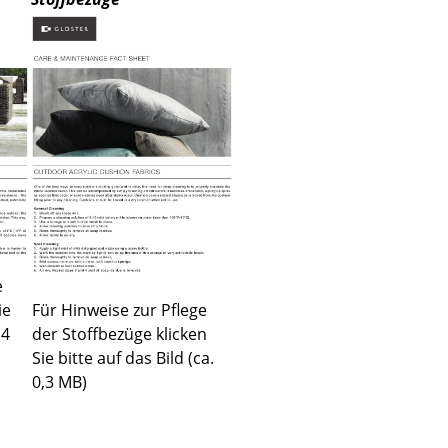
Unternehmen
Über uns
smow vor Ort
Jobs bei smow
Arbeiten bei smow
Newsletter
e
Presse
ie
Für Hinweise zur Pflege
Impressum
,4
der Stoffbezüge klicken
Sie bitte auf das Bild (ca.
0,3 MB)