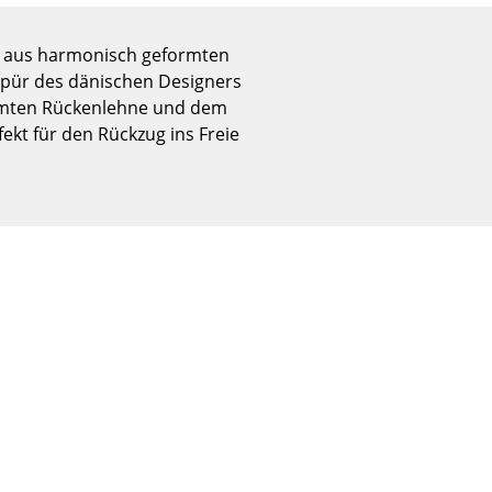
Empfang
Cafeteria
ng aus harmonisch geformten
Branchenlösungen
spür des dänischen Designers
Sicheres Arbeiten
ormten Rückenlehne und dem
ekt für den Rückzug ins Freie
Das Original