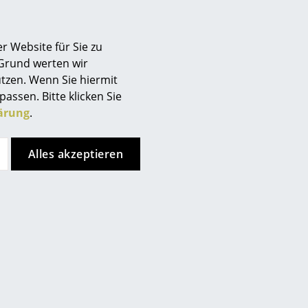
r Natur und ihren Ressourcen
en in Indonesien. Jeder Baum,
r Website für Sie zu
igens von einem Mitarbeiter
 Grund werten wir
icht, und wird vor dem Fällen
tzen. Wenn Sie hiermit
t.
passen. Bitte klicken Sie
ärung
.
Alles akzeptieren