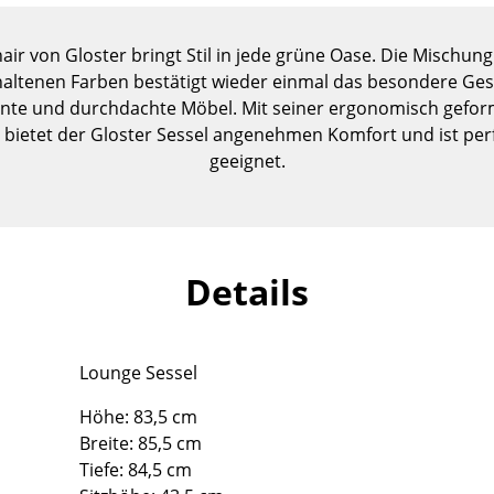
Kinderzimmer
Arbeitszimmer
ir von Gloster bringt Stil in jede grüne Oase. Die Mischu
Diele
ehaltenen Farben bestätigt wieder einmal das besondere Ge
Badezimmer
lente und durchdachte Möbel. Mit seiner ergonomisch gef
bietet der Gloster Sessel angenehmen Komfort und ist perf
Stauraum
geeignet.
Balkon & Garten
Hersteller
Designer
Artemide
Alvar Aalto
Details
Cassina
Arne Jacobsen
Fritz Hansen
Charles & Ray Eames
HAY
Eero Saarinen
Lounge Sessel
Knoll International
Egon Eiermann
Louis Poulsen
Eileen Gray
Höhe: 83,5 cm
Breite: 85,5 cm
Muuto
Jean Prouvé
Tiefe: 84,5 cm
Nils Holger Moormann
Le Corbusier