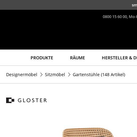
Direkt zum Inhalt
sm
0800 15 60 00, Mo-
PRODUKTE
RÄUME
HERSTELLER & D
Sitzmöbel
Tische
Designermöbel
Sitzmöbel
Gartenstühle
(148 Artikel)
Esszimmerstühle
Esstische
Sofas
Beistelltische
Sessel
Couchtische
Loungesessel
Schreibtische
Stühle
Sekretäre & PC-Tische
Freischwinger
Konferenztische
Barhocker
Stehtische &