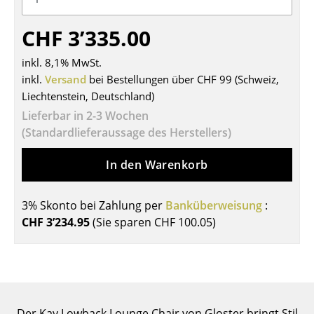
Tische
CHF 3’335.00
Esstische
inkl. 8,1% MwSt.
Beistelltische
inkl.
Versand
bei Bestellungen über CHF 99 (Schweiz,
Liechtenstein, Deutschland)
Couchtische
Lieferbar in 2-3 Wochen
Schreibtische
(Standardlieferaussage des Herstellers)
Sekretäre & PC-Tische
In den Warenkorb
Konferenztische
3% Skonto bei Zahlung per
Banküberweisung
:
Stehtische & Stehpulte
CHF 3’234.95
(Sie sparen
CHF 100.05
)
Kindertische
Gartentische
Servierwagen
Der Kay Lowback Lounge Chair von Gloster bringt Stil