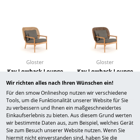
Büro
Arbeitsplatz
Management Büro
Konferenzraum
Empfang
Gloster
Gloster
Kay Lowback Lounge
Kay Lowback Lounge
Cafeteria
Chair, Harvest, Fife
Chair, Brindle, Fife
Wir richten alles nach Ihren Wünschen ein!
Branchenlösungen
Platinum
Platinum
Für den smow Onlineshop nutzen wir verschiedene
CHF 3’335.00
CHF 3’335.00
Sicheres Arbeiten
Tools, um die Funktionalität unserer Website für Sie
Lieferbar in 2-3 Wochen
Lieferbar in 2-3 Wochen
zu verbessern und Ihnen ein maßgeschneidertes
(Standardlieferaussage des
(Standardlieferaussage des
Hersteller & Designer
Einkaufserlebnis zu bieten. Aus diesem Grund werten
Herstellers)
Herstellers)
wir bestimmte Daten aus, zum Beispiel, welches Gerät
Hersteller
Sie zum Besuch unserer Website nutzen. Wenn Sie
hiermit nicht einverstanden sind, haben Sie die