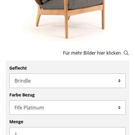
Hocker
Bänke & Liegen
Sitzsäcke
Gartenstühle
Für mehr Bilder hier klicken
Kinderstühle
Geflecht
Schaukelstühle
Bürodrehstühle
Konferenzstühle
Farbe Bezug
Bürosessel
Einzelteile
Menge
... alle Sitzmöbel