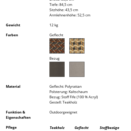
Tiefe: 84,5 cm
Kleinaufbewahrung
Sitzhöhe: 43,5 cm
Armlehnenhöhe: 52,5 cm
Einzelteile
Gewicht
12 kg
... alle Aufbewahrungsmöbel
Farben
Geflecht
Licht
Hängeleuchten & Deckenleuchten
Bezug
Tischleuchten
Schreibtischleuchten
Material
Geflecht: Polyrattan
Stehleuchten & Leseleuchten
Polsterung: Kaltschaum
Bezug: Stoff Fife (100 % Acryl)
Bodenleuchten
Gestell: Teakholz
Funktion &
Outdoorgeeignet
Wandleuchten
Eigenschaften
Outdoor-Leuchten
Pflege
Teakholz
Geflecht
Stoffbezüge