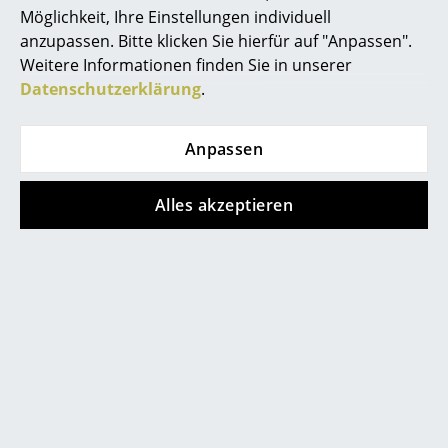
Artemide
Alle anzeigen
Möglichkeit, Ihre Einstellungen individuell
Cassina
anzupassen. Bitte klicken Sie hierfür auf "Anpassen".
Weitere Informationen finden Sie in unserer
Fritz Hansen
Datenschutzerklärung
.
Natürlich Altern oder ewiger Glanz -
Reinigung und Pflege von Gloster Möbeln
HAY
Anpassen
Knoll International
Louis Poulsen
Alles akzeptieren
Muuto
Nils Holger Moormann
Richard Lampert
Thonet
USM Haller
Vitra
Wie jedes
Gartenmöbel
, das immer im Freien