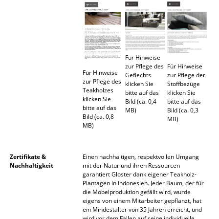
Akkuleuchten
... alle Leuchten
Betten
Für Hinweise
zur Pflege des
Für Hinweise
Doppelbetten
Für Hinweise
Geflechts
zur Pflege der
zur Pflege des
klicken Sie
Stoffbezüge
Teakholzes
Einzelbetten
bitte auf das
klicken Sie
klicken Sie
Bild (ca. 0,4
bitte auf das
bitte auf das
Stapelbetten
MB)
Bild (ca. 0,3
Bild (ca. 0,8
MB)
MB)
Kinderbetten
Nachttische & Bettzubehör
Zertifikate &
Einen nachhaltigen, respektvollen Umgang
Nachhaltigkeit
mit der Natur und ihren Ressourcen
... alle Betten
garantiert Gloster dank eigener Teakholz-
Plantagen in Indonesien. Jeder Baum, der für
Accessoires
die Möbelproduktion gefällt wird, wurde
eigens von einem Mitarbeiter gepflanzt, hat
ein Mindestalter von 35 Jahren erreicht, und
Uhren
wird vor dem Fällen auf seine individuelle