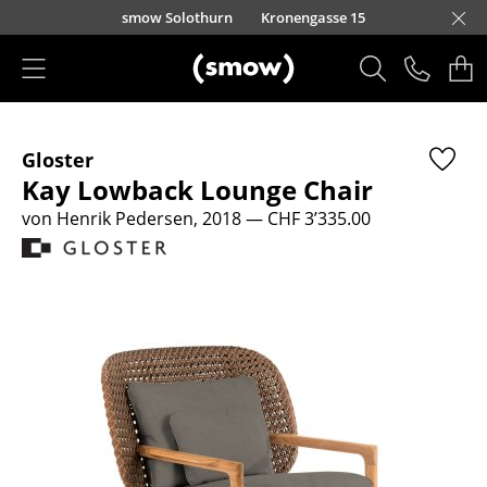
Direkt zum Inhalt
smow Solothurn
Kronengasse 15
Produkte
Gloster
Sitzmöbel
Kay Lowback Lounge Chair
Esszimmerstühle
von Henrik Pedersen, 2018
— CHF 3’335.00
Sofas
Sessel
Loungesessel
Stühle
Freischwinger
Barhocker