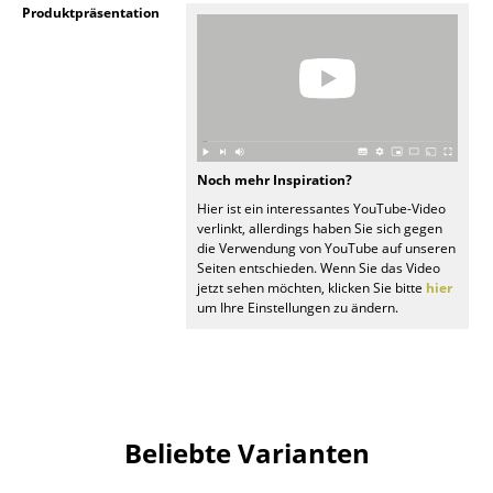
Produktpräsentation
Räume
Zuhause
Wohnzimmer
Esszimmer
Noch mehr Inspiration?
Hier ist ein interessantes YouTube-Video
Schlafzimmer
verlinkt, allerdings haben Sie sich gegen
die Verwendung von YouTube auf unseren
Kinderzimmer
Seiten entschieden. Wenn Sie das Video
jetzt sehen möchten, klicken Sie bitte
hier
Arbeitszimmer
um Ihre Einstellungen zu ändern.
Diele
Badezimmer
Stauraum
Beliebte Varianten
Balkon & Garten