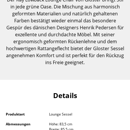
Einzelteile
in jede grüne Oase. Die Mischung aus harmonisch
geformten Materialien und natürlich gehaltenen
... alle Tische
Farben bestätigt wieder einmal das besondere
Gespür des dänischen Designers Henrik Pedersen für
Aufbewahren
exzellente und durchdachte Möbel. Mit seiner
ergonomisch geformten Rückenlehne und dem
Regale & Schränke
hochwertigen Rattangeflecht bietet der Gloster Sessel
Bücherregale
angenehmen Komfort und ist perfekt für den Rückzug
ins Freie geeignet.
Wandregale
Sideboards & Kommoden
TV Möbel
Details
Beistell- & Rollcontainer
Barmöbel
Produktart
Lounge Sessel
Garderoben
Abmessungen
Höhe: 83,5 cm
Breite: 85,5 cm