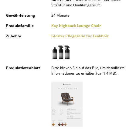
Struktur und Qualität geprüft.
Spiegel
Gewährleistung
24 Monate
Figuren & Miniaturen
Produktfamilie
Kay Highback Lounge Chair
Vasen
Zubehör
Gloster Pflegeserie für Teakholz
Tabletts
Büroutensilien
Produktdatenblatt
Bitte klicken Sie auf das Bild, um detaillierte
Aufbewahrungsboxen
Informationen zu erhalten (ca. 1,4 MB).
Decken
Kissen
Teppiche
Vorhänge
... alle Accessoires