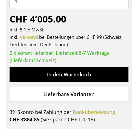
Tische
CHF 4’005.00
Esstische
inkl. 8,1% MwSt.
Beistelltische
inkl.
Versand
bei Bestellungen über CHF 99 (Schweiz,
Liechtenstein, Deutschland)
Couchtische
2 x sofort lieferbar, Lieferzeit 5-7 Werktage
Schreibtische
(Lieferland Schweiz)
Sekretäre & PC-Tische
In den Warenkorb
Konferenztische
Lieferbare Varianten
Stehtische & Stehpulte
Kindertische
3% Skonto bei Zahlung per
Banküberweisung
:
Gartentische
CHF 3’884.85
(Sie sparen
CHF 120.15
)
Servierwagen