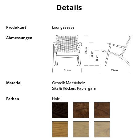
Details
Kleinaufbewahrung
Einzelteile
Produktart
Loungesessel
... alle Aufbewahrungsmöbel
Abmessungen
Licht
Hängeleuchten & Deckenleuchten
Tischleuchten
Schreibtischleuchten
Material
Gestell: Massivholz
Sitz & Rücken: Papiergarn
Stehleuchten & Leseleuchten
Farben
Holz
Bodenleuchten
Wandleuchten
Outdoor-Leuchten