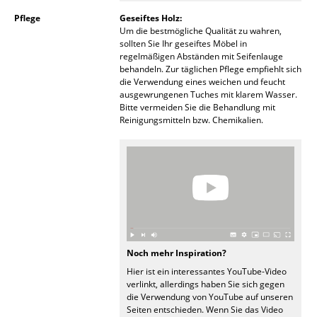
Spiegel
Pflege
Geseiftes Holz:
Um die bestmögliche Qualität zu wahren,
sollten Sie Ihr geseiftes Möbel in
Figuren & Miniaturen
regelmäßigen Abständen mit Seifenlauge
behandeln. Zur täglichen Pflege empfiehlt sich
Vasen
die Verwendung eines weichen und feucht
ausgewrungenen Tuches mit klarem Wasser.
Tabletts
Bitte vermeiden Sie die Behandlung mit
Reinigungsmitteln bzw. Chemikalien.
Büroutensilien
Aufbewahrungsboxen
Decken
Kissen
Teppiche
Noch mehr Inspiration?
Hier ist ein interessantes YouTube-Video
Vorhänge
verlinkt, allerdings haben Sie sich gegen
die Verwendung von YouTube auf unseren
... alle Accessoires
Seiten entschieden. Wenn Sie das Video