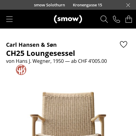
Direkt zum Inhalt
smow Solothurn
Kronengasse 15
Produkte
Carl Hansen & Søn
Sitzmöbel
CH25 Loungesessel
Esszimmerstühle
von Hans J. Wegner, 1950
— ab CHF 4’005.00
Sofas
Sessel
Loungesessel
Stühle
Freischwinger
Barhocker