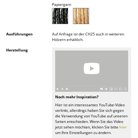
Papiergarn
Akkuleuchten
... alle Leuchten
Betten
Ausführungen
Auf Anfrage ist der CH25 auch in weiteren
Hölzern erhältlich.
Doppelbetten
Herstellung
Einzelbetten
Stapelbetten
Kinderbetten
Nachttische & Bettzubehör
Noch mehr Inspiration?
Hier ist ein interessantes YouTube-Video
... alle Betten
verlinkt, allerdings haben Sie sich gegen
die Verwendung von YouTube auf unseren
Accessoires
Seiten entschieden. Wenn Sie das Video
jetzt sehen möchten, klicken Sie bitte
hier
um Ihre Einstellungen zu ändern.
Uhren