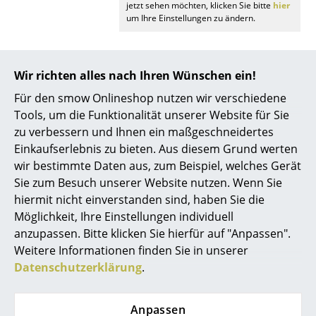
jetzt sehen möchten, klicken Sie bitte
hier
um Ihre Einstellungen zu ändern.
Räume
Zuhause
Geöltes Holz:
Wir richten alles nach Ihren Wünschen ein!
Die bestmögliche Qualität Ihres Möbels
Wohnzimmer
gewährleisten Sie mit dem halbjährlichen
Für den smow Onlineshop nutzen wir verschiedene
Einölen. Zur täglichen Pflege empfiehlt sich
Esszimmer
Tools, um die Funktionalität unserer Website für Sie
die Verwendung eines weichen und feucht
ausgewrungenen Tuches mit klarem Wasser.
zu verbessern und Ihnen ein maßgeschneidertes
Schlafzimmer
Bitte vermeiden Sie die Behandlung mit
Einkaufserlebnis zu bieten. Aus diesem Grund werten
Reinigungsmitteln bzw. Chemikalien.
Kinderzimmer
wir bestimmte Daten aus, zum Beispiel, welches Gerät
Sie zum Besuch unserer Website nutzen. Wenn Sie
Arbeitszimmer
hiermit nicht einverstanden sind, haben Sie die
Möglichkeit, Ihre Einstellungen individuell
Diele
anzupassen. Bitte klicken Sie hierfür auf "Anpassen".
Badezimmer
Weitere Informationen finden Sie in unserer
Datenschutzerklärung
.
Stauraum
Noch mehr Inspiration?
Hier ist ein interessantes YouTube-Video
Balkon & Garten
Anpassen
verlinkt, allerdings haben Sie sich gegen