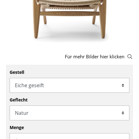
Hocker
Bänke & Liegen
Sitzsäcke
Gartenstühle
Für mehr Bilder hier klicken
Kinderstühle
Schaukelstühle
Gestell
Bürodrehstühle
Konferenzstühle
Geflecht
Bürosessel
Einzelteile
Menge
... alle Sitzmöbel