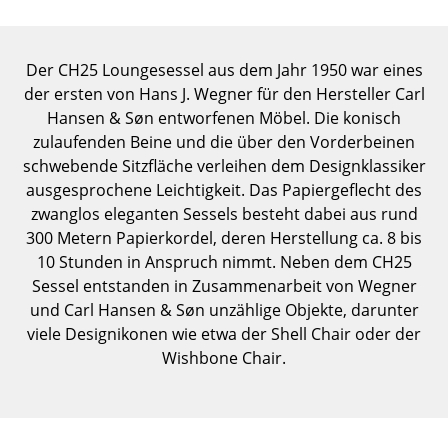
Einzelteile
... alle Tische
Der CH25 Loungesessel aus dem Jahr 1950 war eines
der ersten von Hans J. Wegner für den Hersteller Carl
Aufbewahren
Hansen & Søn entworfenen Möbel. Die konisch
zulaufenden Beine und die über den Vorderbeinen
Regale & Schränke
schwebende Sitzfläche verleihen dem Designklassiker
Bücherregale
ausgesprochene Leichtigkeit. Das Papiergeflecht des
zwanglos eleganten Sessels besteht dabei aus rund
Wandregale
300 Metern Papierkordel, deren Herstellung ca. 8 bis
10 Stunden in Anspruch nimmt. Neben dem CH25
Sideboards & Kommoden
Sessel entstanden in Zusammenarbeit von Wegner
TV Möbel
und Carl Hansen & Søn unzählige Objekte, darunter
viele Designikonen wie etwa der Shell Chair oder der
Beistell- & Rollcontainer
Wishbone Chair.
Barmöbel
Garderoben