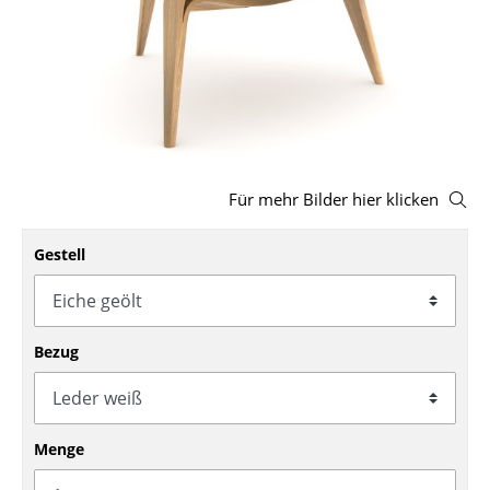
Hocker
Bänke & Liegen
Sitzsäcke
Gartenstühle
Für mehr Bilder hier klicken
Kinderstühle
Schaukelstühle
Gestell
Bürodrehstühle
Konferenzstühle
Bezug
Bürosessel
Einzelteile
Menge
... alle Sitzmöbel