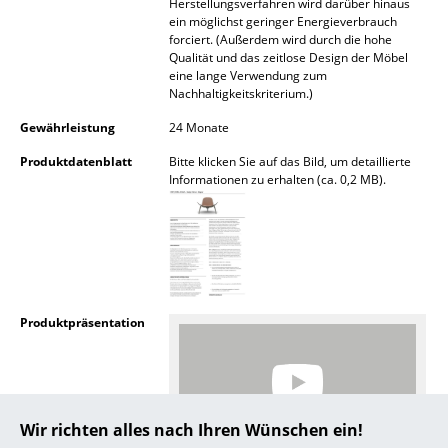
Herstellungsverfahren wird darüber hinaus
ein möglichst geringer Energieverbrauch
... alle Hersteller A-Z
forciert. (Außerdem wird durch die hohe
Qualität und das zeitlose Design der Möbel
eine lange Verwendung zum
Designer
Nachhaltigkeitskriterium.)
Alvar Aalto
Gewährleistung
24 Monate
Arne Jacobsen
Produktdatenblatt
Bitte klicken Sie auf das Bild, um detaillierte
Informationen zu erhalten (ca. 0,2 MB).
Charles & Ray Eames
Eero Saarinen
Egon Eiermann
Eileen Gray
Produktpräsentation
Jean Prouvé
Le Corbusier
Wir richten alles nach Ihren Wünschen ein!
Ludwig Mies van der Rohe