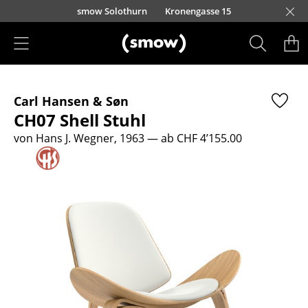
Direkt zum Inhalt
smow Solothurn
Kronengasse 15
Produkte
Carl Hansen & Søn
Sitzmöbel
CH07 Shell Stuhl
Esszimmerstühle
von Hans J. Wegner, 1963
— ab CHF 4’155.00
Sofas
Sessel
Loungesessel
Stühle
Freischwinger
Barhocker