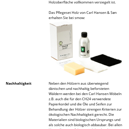
Artemide
Holzoberfläche vollkommen versiegelt ist.
Cassina
Das Pflegeset Holz von Carl Hansen & Søn
erhalten Sie bei smow:
Fritz Hansen
HAY
Knoll International
Louis Poulsen
Muuto
Nils Holger Moormann
Nachhaltigkeit
Neben den Hölzern aus überwiegend
dänischen und nachhaltig beforsteten
Richard Lampert
Wäldern werden bei den Carl Hansen Möbeln
z.B. auch die für den CH24 verwendete
Thonet
Papierkordel und die Öle und Seifen zur
Behandlung der Hölzer strengen Kriterien zur
ökologischen Nachhaltigkeit gerecht. Die
USM Haller
Materialien sind biologischen Ursprungs und
als solche auch biologisch abbaubar. Bei allen
Vitra