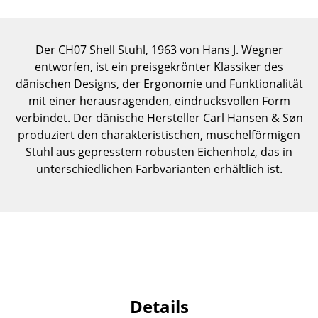
Einzelteile
... alle Tische
Der CH07 Shell Stuhl, 1963 von Hans J. Wegner
entworfen, ist ein preisgekrönter Klassiker des
Aufbewahren
dänischen Designs, der Ergonomie und Funktionalität
mit einer herausragenden, eindrucksvollen Form
Regale & Schränke
verbindet. Der dänische Hersteller Carl Hansen & Søn
Bücherregale
produziert den charakteristischen, muschelförmigen
Stuhl aus gepresstem robusten Eichenholz, das in
Wandregale
unterschiedlichen Farbvarianten erhältlich ist.
Sideboards & Kommoden
TV Möbel
Beistell- & Rollcontainer
Barmöbel
Details
Garderoben