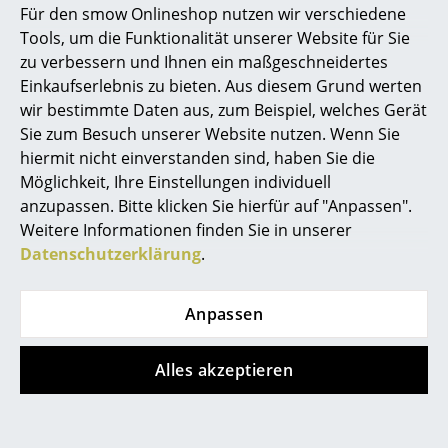
Für den smow Onlineshop nutzen wir verschiedene
Noch mehr Inspiration?
Marcel Breuer
Tools, um die Funktionalität unserer Website für Sie
Hier ist ein interessantes YouTube-Video
zu verbessern und Ihnen ein maßgeschneidertes
verlinkt, allerdings haben Sie sich gegen
Philippe Starck
Einkaufserlebnis zu bieten. Aus diesem Grund werten
die Verwendung von YouTube auf unseren
Seiten entschieden. Wenn Sie das Video
wir bestimmte Daten aus, zum Beispiel, welches Gerät
Verner Panton
jetzt sehen möchten, klicken Sie bitte
hier
Sie zum Besuch unserer Website nutzen. Wenn Sie
um Ihre Einstellungen zu ändern.
... alle Designer A-Z
hiermit nicht einverstanden sind, haben Sie die
Möglichkeit, Ihre Einstellungen individuell
anzupassen. Bitte klicken Sie hierfür auf "Anpassen".
Themen
Weitere Informationen finden Sie in unserer
Neu bei smow
Datenschutzerklärung
.
Beliebte Varianten
Inspiration
Anpassen
Special Editions
Designklassiker
Alles akzeptieren
Frauen im Design