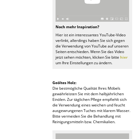
Räume
Zuhause
Noch mehr Inspiration?
Wohnzimmer
Hier ist ein interessantes YouTube-Video
verlinkt, allerdings haben Sie sich gegen
die Verwendung von YouTube auf unseren
Esszimmer
Seiten entschieden. Wenn Sie das Video
jetzt sehen möchten, klicken Sie bitte
hier
Schlafzimmer
um Ihre Einstellungen zu ändern.
Kinderzimmer
Geöltes Holz:
Arbeitszimmer
Die bestmögliche Qualität Ihres Möbels
gewährleisten Sie mit dem halbjährlichen
Diele
Einölen. Zur täglichen Pflege empfiehlt sich
die Verwendung eines weichen und feucht
Badezimmer
ausgewrungenen Tuches mit klarem Wasser.
Bitte vermeiden Sie die Behandlung mit
Stauraum
Reinigungsmitteln bzw. Chemikalien.
Balkon & Garten