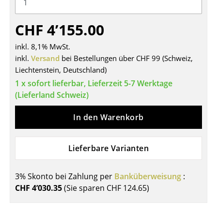
Tische
CHF 4’155.00
Esstische
inkl. 8,1% MwSt.
Beistelltische
inkl.
Versand
bei Bestellungen über CHF 99 (Schweiz,
Liechtenstein, Deutschland)
Couchtische
1 x sofort lieferbar, Lieferzeit 5-7 Werktage
Schreibtische
(Lieferland Schweiz)
Sekretäre & PC-Tische
In den Warenkorb
Konferenztische
Lieferbare Varianten
Stehtische & Stehpulte
Kindertische
3% Skonto bei Zahlung per
Banküberweisung
:
Gartentische
CHF 4’030.35
(Sie sparen
CHF 124.65
)
Servierwagen