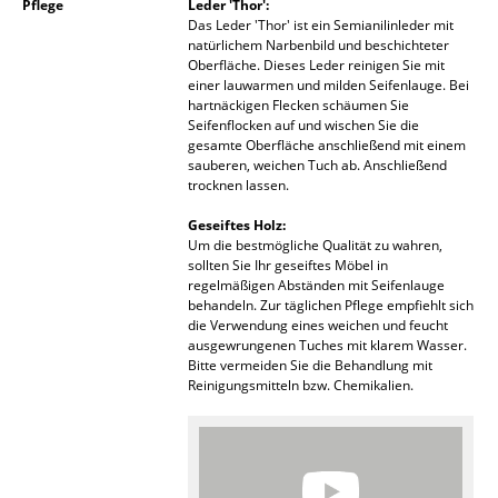
Pflege
Leder 'Thor':
Das Leder 'Thor' ist ein Semianilinleder mit
Spiegel
natürlichem Narbenbild und beschichteter
Oberfläche. Dieses Leder reinigen Sie mit
Figuren & Miniaturen
einer lauwarmen und milden Seifenlauge. Bei
hartnäckigen Flecken schäumen Sie
Vasen
Seifenflocken auf und wischen Sie die
gesamte Oberfläche anschließend mit einem
Tabletts
sauberen, weichen Tuch ab. Anschließend
trocknen lassen.
Büroutensilien
Geseiftes Holz:
Um die bestmögliche Qualität zu wahren,
Aufbewahrungsboxen
sollten Sie Ihr geseiftes Möbel in
regelmäßigen Abständen mit Seifenlauge
Decken
behandeln. Zur täglichen Pflege empfiehlt sich
die Verwendung eines weichen und feucht
Kissen
ausgewrungenen Tuches mit klarem Wasser.
Bitte vermeiden Sie die Behandlung mit
Teppiche
Reinigungsmitteln bzw. Chemikalien.
Vorhänge
... alle Accessoires