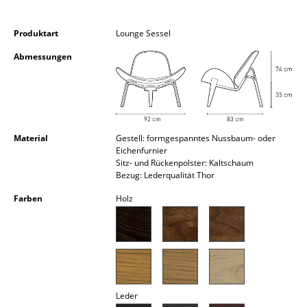
Kleinaufbewahrung
Produktart
Lounge Sessel
Einzelteile
Abmessungen
... alle Aufbewahrungsmöbel
Licht
Hängeleuchten & Deckenleuchten
Material
Gestell: formgespanntes Nussbaum- oder
Eichenfurnier
Tischleuchten
Sitz- und Rückenpolster: Kaltschaum
Bezug: Lederqualität Thor
Schreibtischleuchten
Farben
Holz
Stehleuchten & Leseleuchten
Bodenleuchten
Wandleuchten
Outdoor-Leuchten
Leder