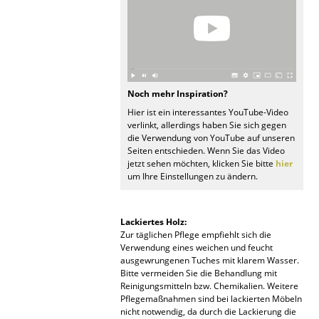
Büro
Arbeitsplatz
Management Büro
Noch mehr Inspiration?
Konferenzraum
Hier ist ein interessantes YouTube-Video
verlinkt, allerdings haben Sie sich gegen
Empfang
die Verwendung von YouTube auf unseren
Seiten entschieden. Wenn Sie das Video
jetzt sehen möchten, klicken Sie bitte
hier
Cafeteria
um Ihre Einstellungen zu ändern.
Branchenlösungen
Lackiertes Holz:
Sicheres Arbeiten
Zur täglichen Pflege empfiehlt sich die
Verwendung eines weichen und feucht
ausgewrungenen Tuches mit klarem Wasser.
Hersteller & Designer
Bitte vermeiden Sie die Behandlung mit
Reinigungsmitteln bzw. Chemikalien. Weitere
Hersteller
Pflegemaßnahmen sind bei lackierten Möbeln
nicht notwendig, da durch die Lackierung die