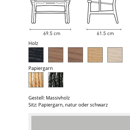
Richard Lampert
Ludwig Mies van der Rohe
Thonet
Marcel Breuer
USM Haller
Philippe Starck
Vitra
Verner Panton
... alle Hersteller A-Z
... alle Designer A-Z
Holz
Neu bei smow
Inspiration
Special Editions
Papiergarn
Designklassiker
Frauen im Design
Bauhaus Design
Midcentury Design
Gestell: Massivholz
Skandinavisches De
Sitz: Papiergarn, natur oder schwarz
Italienisches Design
Nachhaltiges Desig
Natürliche Material