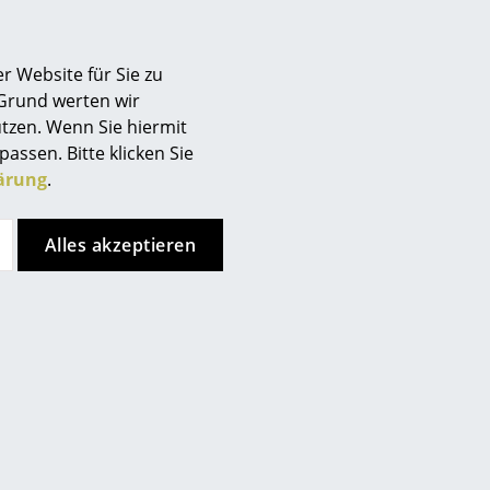
n Sie Ihr geseiftes Möbel in
deln. Zur täglichen Pflege
n und feucht ausgewrungenen
r Website für Sie zu
e die Behandlung mit
 Grund werten wir
tzen. Wenn Sie hiermit
passen. Bitte klicken Sie
ärung
.
Alles akzeptieren