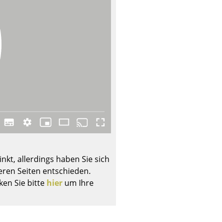
Unternehmen
Über uns
smow vor Ort
Jobs bei smow
Arbeiten bei smow
Newsletter
Presse
nkt, allerdings haben Sie sich
Impressum
ren Seiten entschieden.
ken Sie bitte
hier
um Ihre