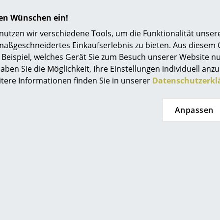
Um die bestmögliche Qualität zu wahren, sollte
hren Wünschen ein!
regelmäßigen Abständen mit Seifenlauge behan
empfiehlt sich die Verwendung eines weiche
tzen wir verschiedene Tools, um die Funktionalität unsere
Tuches mit klarem Wasser. Bitte vermeiden Si
maßgeschneidertes Einkaufserlebnis zu bieten. Aus diesem
Reinigungsmitteln bzw. Chemikalien.
Beispiel, welches Gerät Sie zum Besuch unserer Website nu
aben Sie die Möglichkeit, Ihre Einstellungen individuell anzu
itere Informationen finden Sie in unserer
Datenschutzerkl
Anpassen