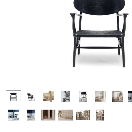
Stehpulte
Hocker
Kindertische
Bänke & Liegen
Gartentische
Sitzsäcke
Servierwagen
Gartenstühle
Einzelteile
Kinderstühle
... alle Tische
Schaukelstühle
Bürodrehstühle
Konferenzstühle
Bürosessel
Einzelteile
... alle Sitzmöbel