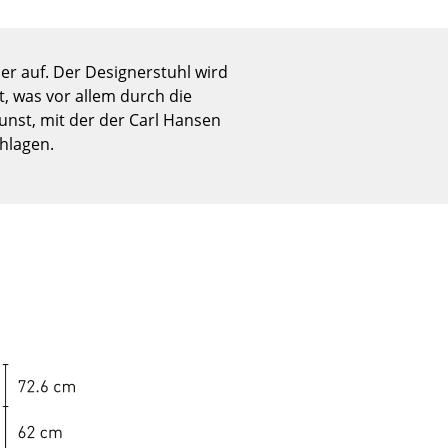
Empfang
Cafeteria
Branchenlösungen
er auf. Der Designerstuhl wird
, was vor allem durch die
Sicheres Arbeiten
nst, mit der der Carl Hansen
chlagen.
Das Original