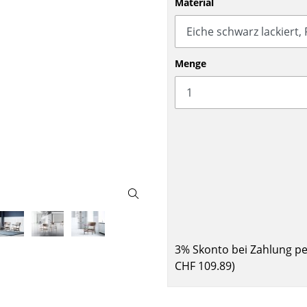
Material
Barmöbel
Outdoor-Leuchten
Garderoben
Akkuleuchten
Kleinaufbewahrung
... alle Leuchten
Menge
Einzelteile
... alle Aufbewahrungsmöbel
USM Haller Konfigurator
Zuhause
3% Skonto bei Zahlung p
Wohnzimmer
CHF 109.89
)
Esszimmer
Schlafzimmer