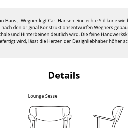
Kinderzimmer
Arbeitszimmer
Diele
 Hans J. Wegner legt Carl Hansen eine echte Stilikone wied
 nach den original Konstruktionsentwürfen Wegners gebaut
Badezimmer
ale und Hinterbeinen deutlich wird. Die feine Handwerksku
Stauraum
efertigt wird, lässt die Herzen der Designliebhaber höher s
Balkon & Garten
Hersteller
Designer
Artemide
Alvar Aalto
Details
Cassina
Arne Jacobsen
Fritz Hansen
Charles & Ray Eames
HAY
Eero Saarinen
Lounge Sessel
Knoll International
Egon Eiermann
Louis Poulsen
Eileen Gray
Muuto
Jean Prouvé
Nils Holger Moormann
Le Corbusier