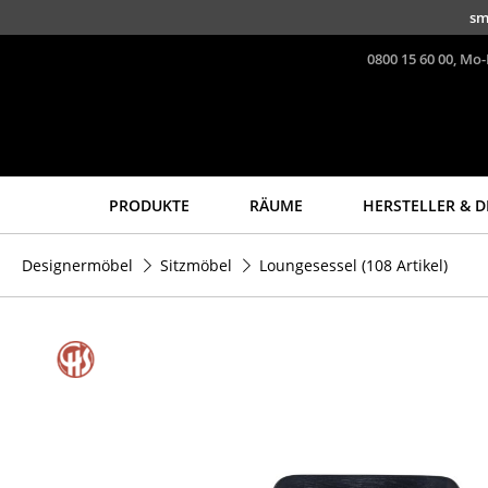
Direkt zum Inhalt
sm
0800 15 60 00, Mo-
PRODUKTE
RÄUME
HERSTELLER & D
Sitzmöbel
Tische
Designermöbel
Sitzmöbel
Loungesessel
(108 Artikel)
Esszimmerstühle
Esstische
Sofas
Beistelltische
Sessel
Couchtische
Loungesessel
Schreibtische
Stühle
Sekretäre & PC-Tische
Freischwinger
Konferenztische
Barhocker
Stehtische &