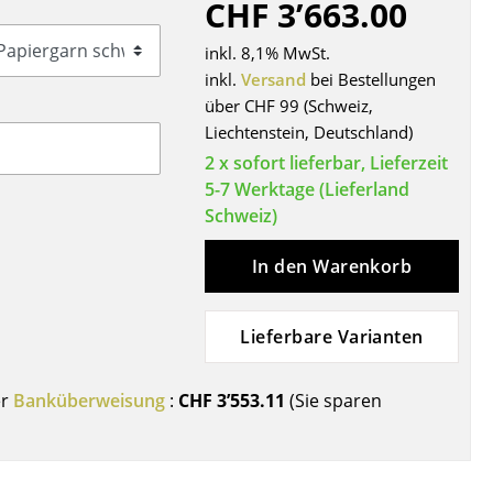
CHF 3’663.00
Decken
Kissen
inkl. 8,1% MwSt.
Teppiche
inkl.
Versand
bei Bestellungen
über CHF 99 (Schweiz,
Vorhänge
Liechtenstein, Deutschland)
... alle Accessoires
2 x sofort lieferbar, Lieferzeit
5-7 Werktage (Lieferland
Schweiz)
In den Warenkorb
Lieferbare Varianten
Büro
er
Banküberweisung
:
CHF 3’553.11
(Sie sparen
Arbeitsplatz
Management Büro
Konferenzraum