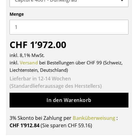
Tische
Menge
Esstische
Beistelltische
CHF 1’972.00
Couchtische
inkl. 8,1% MwSt.
Schreibtische
inkl.
Versand
bei Bestellungen über CHF 99 (Schweiz,
Sekretäre & PC-Tische
Liechtenstein, Deutschland)
Lieferbar in 12-14 Wochen
Konferenztische
(Standardlieferaussage des Herstellers)
Stehtische & Stehpulte
In den Warenkorb
Kindertische
3% Skonto bei Zahlung per
Banküberweisung
:
Gartentische
CHF 1’912.84
(Sie sparen
CHF 59.16
)
Servierwagen