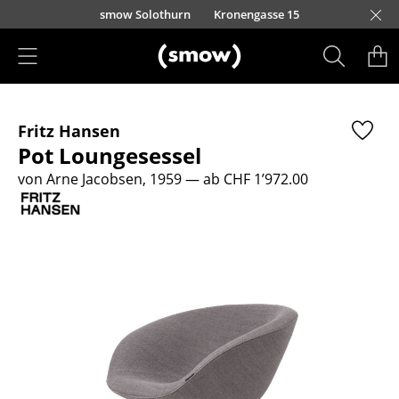
Direkt zum Inhalt
smow Solothurn
Kronengasse 15
Produkte
Fritz Hansen
Sitzmöbel
Pot Loungesessel
Esszimmerstühle
von Arne Jacobsen, 1959
— ab CHF 1’972.00
Sofas
Sessel
Loungesessel
Stühle
Freischwinger
Barhocker