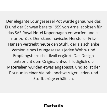
Einzelteile
... alle Tische
Der elegante Loungesessel Pot wurde genau wie das
Aufbewahren
Ei und der Schwan bereits 1959 von Arne Jacobsen für
das SAS Royal Hotel Kopenhagen entworfen und ist
Regale & Schränke
nun zurück: Der skandinavische Hersteller Fritz
Hansen vertreibt heute den Stuhl, der als schlanke
Bücherregale
Version eines Loungesessels jeden Wohn- und
Wandregale
Empfangsbereich stilvoll ergänzt. Das Design
entspricht dem Originalentwurf, lediglich die
Sideboards & Kommoden
Materialien wurden etwas angepasst, und so ist der
Pot nun in einer Vielzahl hochwertiger Leder- und
TV Möbel
Stoffbezüge erhältlich.
Beistell- & Rollcontainer
Barmöbel
Garderoben
Details