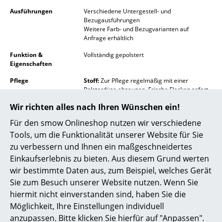
Ausführungen
Verschiedene Untergestell- und
Spiegel
Bezugausführungen
Weitere Farb- und Bezugvarianten auf
Figuren & Miniaturen
Anfrage erhältlich
Vasen
Funktion &
Vollständig gepolstert
Eigenschaften
Tabletts
Pflege
Stoff:
Zur Pflege regelmäßig mit einer
Polsterdüse absaugen. Frische Flecken sofort
Büroutensilien
mit einem saugfähigen, fusselfreien
Wir richten alles nach Ihren Wünschen ein!
Schwammtuch entfernen. Bei schwierigen
Aufbewahrungsboxen
Flecken: Trockene Verschmutzungen
Für den smow Onlineshop nutzen wir verschiedene
vorsichtig mit einer weichen Bürste
Decken
Tools, um die Funktionalität unserer Website für Sie
ausbürsten. Je nach Fleckensubstanz sind
dabei Lösungsmittel notwendig, weshalb Sie
zu verbessern und Ihnen ein maßgeschneidertes
Kissen
in solchen Fällen unbedingt einen Fachbetrieb
Einkaufserlebnis zu bieten. Aus diesem Grund werten
hinzuziehen sollten (bitte verwenden Sie
wir bestimmte Daten aus, zum Beispiel, welches Gerät
niemals ohne Fachkenntnisse ein
Teppiche
lösungsmittelhaltiges Reinigungprodukt!).
Sie zum Besuch unserer Website nutzen. Wenn Sie
Leder:
Ledermöbel ein- bis zweimal im Jahr
Vorhänge
hiermit nicht einverstanden sind, haben Sie die
mit einem schonenden Pflegemittel zu
Möglichkeit, Ihre Einstellungen individuell
behandeln. Oberflächlichen Schmutz können
... alle Accessoires
Sie mit einem feuchten Tuch entfernen, dabei
anzupassen. Bitte klicken Sie hierfür auf "Anpassen".