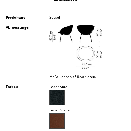
Kleinaufbewahrung
Einzelteile
Produktart
Sessel
Abmessungen
... alle Aufbewahrungsmöbel
Licht
Hängeleuchten & Deckenleuchten
Tischleuchten
Maße können +5% variieren.
Schreibtischleuchten
Farben
Leder Aura
Stehleuchten & Leseleuchten
Bodenleuchten
Leder Grace
Wandleuchten
Outdoor-Leuchten