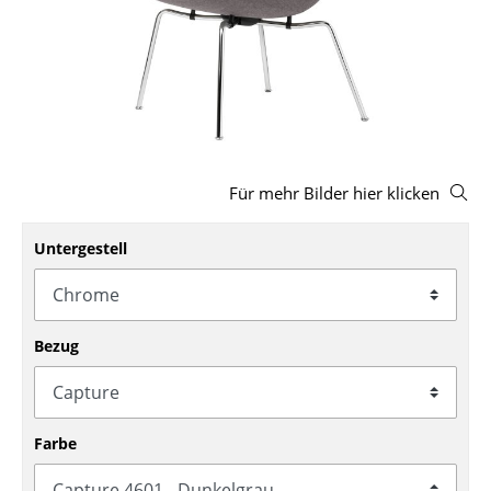
Hocker
Bänke & Liegen
Sitzsäcke
Gartenstühle
Für mehr Bilder hier klicken
Kinderstühle
Schaukelstühle
Untergestell
Bürodrehstühle
Konferenzstühle
Bezug
Bürosessel
Einzelteile
Farbe
... alle Sitzmöbel