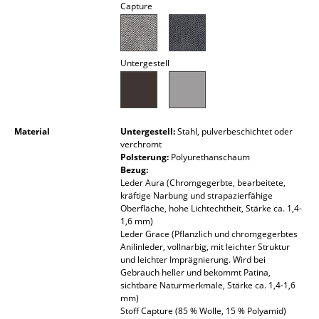
Capture
Akkuleuchten
... alle Leuchten
Untergestell
Betten
Doppelbetten
Material
Untergestell:
Stahl, pulverbeschichtet oder
Einzelbetten
verchromt
Polsterung:
Polyurethanschaum
Stapelbetten
Bezug:
Leder Aura (Chromgegerbte, bearbeitete,
Kinderbetten
kräftige Narbung und strapazierfähige
Oberfläche, hohe Lichtechtheit, Stärke ca. 1,4-
Nachttische & Bettzubehör
1,6 mm)
Leder Grace (Pflanzlich und chromgegerbtes
... alle Betten
Anilinleder, vollnarbig, mit leichter Struktur
und leichter Imprägnierung. Wird bei
Gebrauch heller und bekommt Patina,
Accessoires
sichtbare Naturmerkmale, Stärke ca. 1,4-1,6
mm)
Uhren
Stoff Capture (85 % Wolle, 15 % Polyamid)