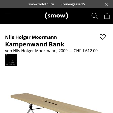
Direkt zum Inhalt
smow Solothurn
Kronengasse 15
Produkte
Nils Holger Moormann
Sitzmöbel
Kampenwand Bank
Esszimmerstühle
von Nils Holger Moormann, 2009
— CHF 1’612.00
Sofas
Sessel
Loungesessel
Stühle
Freischwinger
Barhocker