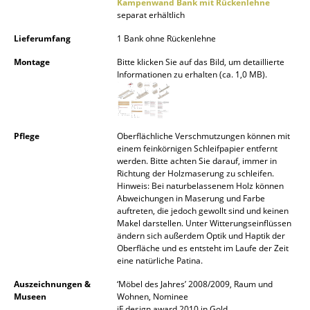
Kampenwand Bank mit Rückenlehne
Akkuleuchten
separat erhältlich
Lieferumfang
1 Bank ohne Rückenlehne
... alle Leuchten
Montage
Bitte klicken Sie auf das Bild, um detaillierte
Betten
Informationen zu erhalten (ca. 1,0 MB).
Doppelbetten
Einzelbetten
Pflege
Oberflächliche Verschmutzungen können mit
einem feinkörnigen Schleifpapier entfernt
Stapelbetten
werden. Bitte achten Sie darauf, immer in
Richtung der Holzmaserung zu schleifen.
Kinderbetten
Hinweis: Bei naturbelassenem Holz können
Abweichungen in Maserung und Farbe
Nachttische & Bettzubehör
auftreten, die jedoch gewollt sind und keinen
Makel darstellen. Unter Witterungseinflüssen
ändern sich außerdem Optik und Haptik der
... alle Betten
Oberfläche und es entsteht im Laufe der Zeit
eine natürliche Patina.
Accessoires
Auszeichnungen &
‘Möbel des Jahres’ 2008/2009, Raum und
Museen
Wohnen, Nominee
Uhren
iF design award 2010 in Gold