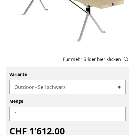
Hocker
Bänke & Liegen
Sitzsäcke
Gartenstühle
Kinderstühle
Für mehr Bilder hier klicken
Schaukelstühle
Variante
Bürodrehstühle
Konferenzstühle
Menge
Bürosessel
Einzelteile
CHF 1’612.00
... alle Sitzmöbel