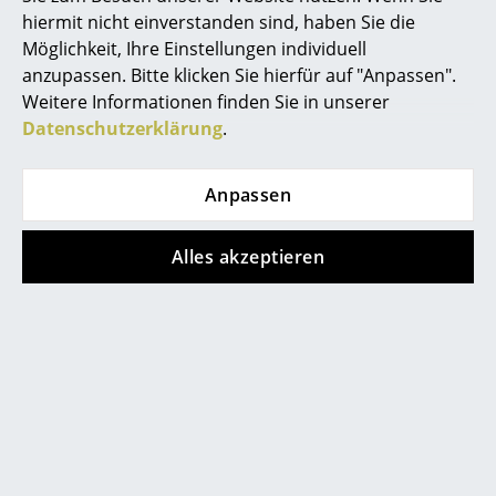
hiermit nicht einverstanden sind, haben Sie die
Räume
Möglichkeit, Ihre Einstellungen individuell
anzupassen. Bitte klicken Sie hierfür auf "Anpassen".
Zuhause
Weitere Informationen finden Sie in unserer
Wohnzimmer
Datenschutzerklärung
.
Esszimmer
Anpassen
Schlafzimmer
Beliebte Varianten
Alles akzeptieren
Kinderzimmer
Arbeitszimmer
Diele
Badezimmer
Stauraum
Balkon & Garten
Nils Holger Moormann
Nils Holger Moormann