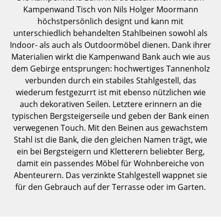
Einzelteile
Kampenwand Tisch von Nils Holger Moormann
höchstpersönlich designt und kann mit
... alle Tische
unterschiedlich behandelten Stahlbeinen sowohl als
Indoor- als auch als Outdoormöbel dienen. Dank ihrer
Aufbewahren
Materialien wirkt die Kampenwand Bank auch wie aus
dem Gebirge entsprungen: hochwertiges Tannenholz
Regale & Schränke
verbunden durch ein stabiles Stahlgestell, das
wiederum festgezurrt ist mit ebenso nützlichen wie
Bücherregale
auch dekorativen Seilen. Letztere erinnern an die
Wandregale
typischen Bergsteigerseile und geben der Bank einen
verwegenen Touch. Mit den Beinen aus gewachstem
Sideboards & Kommoden
Stahl ist die Bank, die den gleichen Namen trägt, wie
ein bei Bergsteigern und Kletterern beliebter Berg,
TV Möbel
damit ein passendes Möbel für Wohnbereiche von
Beistell- & Rollcontainer
Abenteurern. Das verzinkte Stahlgestell wappnet sie
für den Gebrauch auf der Terrasse oder im Garten.
Barmöbel
Garderoben