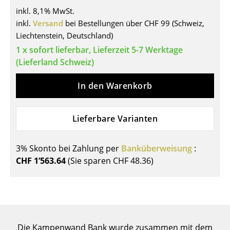
inkl. 8,1% MwSt.
Tische
inkl.
Versand
bei Bestellungen über CHF 99 (Schweiz,
Esstische
Liechtenstein, Deutschland)
1 x sofort lieferbar, Lieferzeit 5-7 Werktage
Beistelltische
(Lieferland Schweiz)
Couchtische
In den Warenkorb
Schreibtische
Sekretäre & PC-Tische
Lieferbare Varianten
Konferenztische
3% Skonto bei Zahlung per
Banküberweisung
:
Stehtische & Stehpulte
CHF 1’563.64
(Sie sparen
CHF 48.36
)
Kindertische
Gartentische
Servierwagen
Die Kampenwand Bank wurde zusammen mit dem