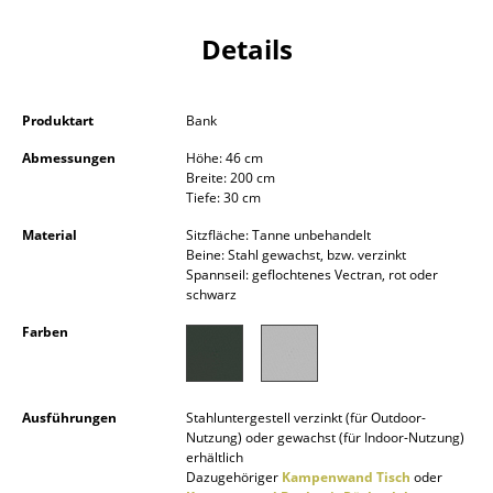
Kleinaufbewahrung
Details
Einzelteile
... alle Aufbewahrungsmöbel
Produktart
Bank
Abmessungen
Höhe: 46 cm
Licht
Breite: 200 cm
Tiefe: 30 cm
Hängeleuchten & Deckenleuchten
Material
Sitzfläche: Tanne unbehandelt
Tischleuchten
Beine: Stahl gewachst, bzw. verzinkt
Spannseil: geflochtenes Vectran, rot oder
Schreibtischleuchten
schwarz
Farben
Stehleuchten & Leseleuchten
Bodenleuchten
Ausführungen
Stahluntergestell verzinkt (für Outdoor-
Wandleuchten
Nutzung) oder gewachst (für Indoor-Nutzung)
erhältlich
Outdoor-Leuchten
Dazugehöriger
Kampenwand Tisch
oder