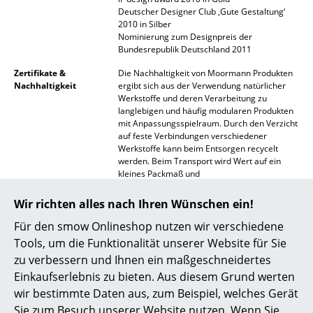
Deutscher Designer Club ‚Gute Gestaltung‘
Spiegel
2010 in Silber
Nominierung zum Designpreis der
Figuren & Miniaturen
Bundesrepublik Deutschland 2011
Vasen
Zertifikate &
Die Nachhaltigkeit von Moormann Produkten
Nachhaltigkeit
ergibt sich aus der Verwendung natürlicher
Werkstoffe und deren Verarbeitung zu
Tabletts
langlebigen und häufig modularen Produkten
mit Anpassungsspielraum. Durch den Verzicht
Büroutensilien
auf feste Verbindungen verschiedener
Werkstoffe kann beim Entsorgen recycelt
Aufbewahrungsboxen
werden. Beim Transport wird Wert auf ein
kleines Packmaß und
Decken
recyceltes/recyclingfähiges
Verpackungsmaterial gelegt. Die Fertigung
Wir richten alles nach Ihren Wünschen ein!
erfolgt durch regionale Handwerksbetriebe
Kissen
im Umkreis von 40 km rund den Firmensitz in
Für den smow Onlineshop nutzen wir verschiedene
Aschau im Chiemgau.
Teppiche
Tools, um die Funktionalität unserer Website für Sie
zu verbessern und Ihnen ein maßgeschneidertes
Gewährleistung
24 Monate
Vorhänge
Einkaufserlebnis zu bieten. Aus diesem Grund werten
Produktdatenblatt
Bitte klicken Sie auf das Bild, um detaillierte
wir bestimmte Daten aus, zum Beispiel, welches Gerät
... alle Accessoires
Informationen zu erhalten (ca. 9,1 MB).
Sie zum Besuch unserer Website nutzen. Wenn Sie