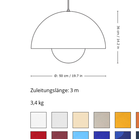
Richard Lampert
Ludwig Mies van der Rohe
Thonet
Marcel Breuer
USM Haller
Philippe Starck
Vitra
Verner Panton
... alle Hersteller A-Z
... alle Designer A-Z
Neu bei smow
Inspiration
Special Editions
Designklassiker
Frauen im Design
Zuleitungslänge: 3 m
Bauhaus Design
3,4 kg
Midcentury Design
Skandinavisches De
Italienisches Design
Nachhaltiges Desig
Natürliche Material