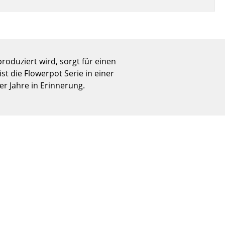
Empfang
Cafeteria
Branchenlösungen
Sicheres Arbeiten
oduziert wird, sorgt für einen
t die Flowerpot Serie in einer
er Jahre in Erinnerung.
Das Original