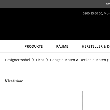
Direkt zum Inhalt
sm
0800 15 60 00, Mo-
PRODUKTE
RÄUME
HERSTELLER & D
Sitzmöbel
Tische
Designermöbel
Licht
Hängeleuchten & Deckenleuchten
(1
Esszimmerstühle
Esstische
Sofas
Beistelltische
Sessel
Couchtische
Loungesessel
Schreibtische
Stühle
Sekretäre & PC-Tische
Freischwinger
Konferenztische
Barhocker
Stehtische &