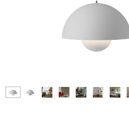
Stehpulte
Hocker
Kindertische
Bänke & Liegen
Gartentische
Sitzsäcke
Servierwagen
Gartenstühle
Einzelteile
Kinderstühle
... alle Tische
Schaukelstühle
Bürodrehstühle
Konferenzstühle
Bürosessel
Einzelteile
... alle Sitzmöbel