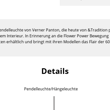
Kinderzimmer
Arbeitszimmer
Diele
Badezimmer
endelleuchte von Verner Panton, die heute von &Tradition pr
Stauraum
em Interieur. In Erinnerung an die Flower Power Bewegung is
Balkon & Garten
ten erhältlich und bringt mit ihren Modellen das Flair der 60
Hersteller
Designer
Artemide
Alvar Aalto
Cassina
Arne Jacobsen
Details
Fritz Hansen
Charles & Ray Eames
HAY
Eero Saarinen
Knoll International
Egon Eiermann
Pendelleuchte/Hängeleuchte
Louis Poulsen
Eileen Gray
Muuto
Jean Prouvé
Nils Holger Moormann
Le Corbusier