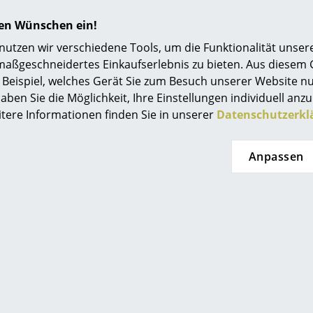
hren Wünschen ein!
tzen wir verschiedene Tools, um die Funktionalität unsere
maßgeschneidertes Einkaufserlebnis zu bieten. Aus diesem
Beispiel, welches Gerät Sie zum Besuch unserer Website nu
aben Sie die Möglichkeit, Ihre Einstellungen individuell anzu
Bitte verwenden Sie zur Reinigung ein feuchte
itere Informationen finden Sie in unserer
Datenschutzerkl
Reinigungsmittel.
Schutzart IP20
Anpassen
Schutzklasse II
24 Monate
Flowerpot Kollektion