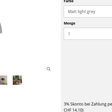
Farbe
Barmöbel
Outdoor-Leuchten
Garderoben
Akkuleuchten
Kleinaufbewahrung
... alle Leuchten
Menge
Einzelteile
... alle Aufbewahrungsmöbel
USM Haller Konfigurator
Zuhause
Wohnzimmer
Esszimmer
3% Skonto bei Zahlung p
Schlafzimmer
CHF 14.10
)