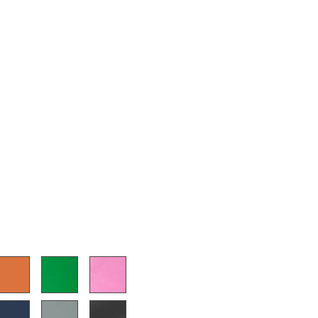
sign
n
ien