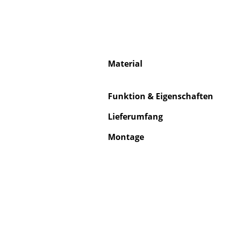
Service
Material
Kontakt
Funktion & Eigenschaften
Bezahlung
Versand
Lieferumfang
FAQ
Montage
Rückgabe & Umtau
Unsere Vorteile auf
AGB
Datenschutz
Einen Suchbegriff