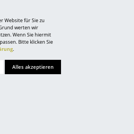
r Website für Sie zu
 Grund werten wir
tzen. Wenn Sie hiermit
passen. Bitte klicken Sie
s Tuch und ein mildes
ärung
.
Alles akzeptieren