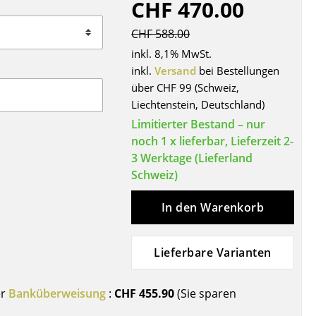
CHF 470.00
Decken
Kissen
CHF 588.00
Teppiche
inkl. 8,1% MwSt.
Vorhänge
inkl.
Versand
bei Bestellungen
über CHF 99 (Schweiz,
... alle Accessoires
Liechtenstein, Deutschland)
Limitierter Bestand – nur
noch 1 x lieferbar, Lieferzeit 2-
3 Werktage (Lieferland
Schweiz)
In den Warenkorb
Büro
Lieferbare Varianten
Arbeitsplatz
Management Büro
er
Banküberweisung
:
CHF 455.90
(Sie sparen
Konferenzraum