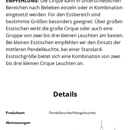
EMPFEHLUNG:
Die Cirque kann in unterschiedlichen
Kleinaufbewahrung
Bereichen nach Belieben einzeln oder in Kombination
eingesetzt werden. Für den Essbereich sind
Einzelteile
bestimmte Größen besonders geeignet: Über großen
Esstischen wirkt die große Cirque oder auch eine
... alle Aufbewahrungsmöbel
Gruppe von zwei bis drei kleinen Leuchten am besten.
Bei kleinen Esstischen empfehlen wir den Einsatz der
Licht
mittleren Pendelleuchte, bei einer Standard-
Hängeleuchten & Deckenleuchten
Esstischgröße bietet sich eine Kombination von zwei
bis drei kleinen Cirque Leuchten an.
Tischleuchten
Schreibtischleuchten
Stehleuchten & Leseleuchten
Details
Bodenleuchten
Wandleuchten
Produktart
Pendelleuchte/Hängeleuchte
Abmessungen
Outdoor-Leuchten