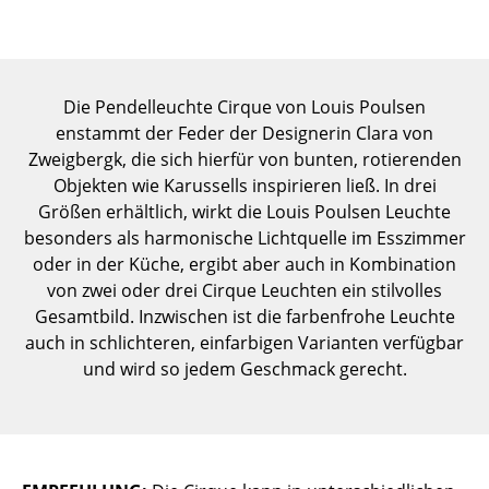
Einzelteile
... alle Tische
Die Pendelleuchte Cirque von Louis Poulsen
Aufbewahren
enstammt der Feder der Designerin Clara von
Zweigbergk, die sich hierfür von bunten, rotierenden
Regale & Schränke
Objekten wie Karussells inspirieren ließ. In drei
Bücherregale
Größen erhältlich, wirkt die Louis Poulsen Leuchte
besonders als harmonische Lichtquelle im Esszimmer
Wandregale
oder in der Küche, ergibt aber auch in Kombination
von zwei oder drei Cirque Leuchten ein stilvolles
Sideboards & Kommoden
Gesamtbild. Inzwischen ist die farbenfrohe Leuchte
TV Möbel
auch in schlichteren, einfarbigen Varianten verfügbar
und wird so jedem Geschmack gerecht.
Beistell- & Rollcontainer
Barmöbel
Garderoben