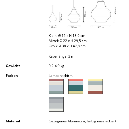
Akkuleuchten
... alle Leuchten
Betten
Klein: Ø 15 x H 18,9 cm
Mittel: Ø 22 x H 29,5 cm
Doppelbetten
Groß: Ø 38 x H 47,8 cm
Einzelbetten
Kabellänge: 3 m
Stapelbetten
Gewicht
0,2-4,0 kg
Farben
Lampenschirm
Kinderbetten
Nachttische & Bettzubehör
... alle Betten
Accessoires
Material
Gezogenes Aluminium, farbig nasslackiert
Uhren