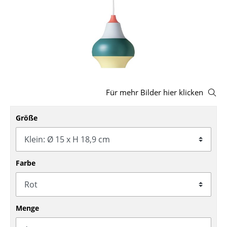
Hocker
Bänke & Liegen
Sitzsäcke
Gartenstühle
Für mehr Bilder hier klicken
Kinderstühle
Schaukelstühle
Größe
Bürodrehstühle
Konferenzstühle
Farbe
Bürosessel
Einzelteile
Menge
... alle Sitzmöbel