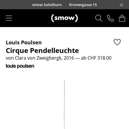
Direkt zum Inhalt
smow Solothurn
Kronengasse 15
Produkte
Louis Poulsen
Sitzmöbel
Cirque Pendelleuchte
Esszimmerstühle
von Clara von Zweigbergk, 2016
— ab CHF 318.00
Sofas
Sessel
Loungesessel
Stühle
Freischwinger
Barhocker