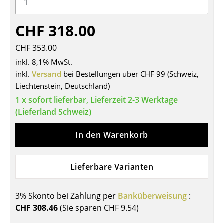
Tische
CHF 318.00
Esstische
CHF 353.00
Beistelltische
inkl. 8,1% MwSt.
Couchtische
inkl.
Versand
bei Bestellungen über CHF 99 (Schweiz,
Liechtenstein, Deutschland)
Schreibtische
1 x sofort lieferbar, Lieferzeit 2-3 Werktage
(Lieferland Schweiz)
Sekretäre & PC-Tische
Konferenztische
In den Warenkorb
Stehtische & Stehpulte
Lieferbare Varianten
Kindertische
Gartentische
3% Skonto bei Zahlung per
Banküberweisung
:
CHF 308.46
(Sie sparen
CHF 9.54
)
Servierwagen