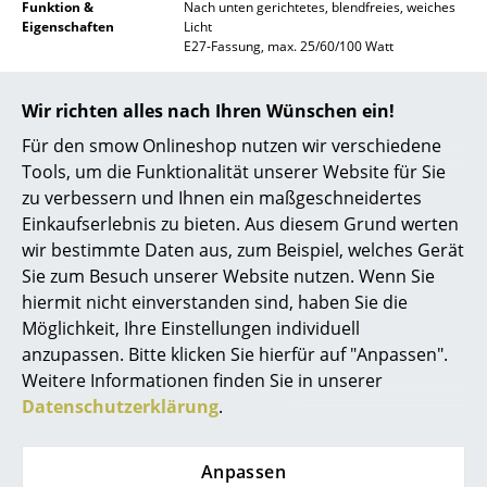
Funktion &
Nach unten gerichtetes, blendfreies, weiches
Spiegel
Eigenschaften
Licht
E27-Fassung, max. 25/60/100 Watt
Figuren & Miniaturen
Produktpräsentation
Wir richten alles nach Ihren Wünschen ein!
Vasen
Für den smow Onlineshop nutzen wir verschiedene
Tabletts
Tools, um die Funktionalität unserer Website für Sie
zu verbessern und Ihnen ein maßgeschneidertes
Büroutensilien
Einkaufserlebnis zu bieten. Aus diesem Grund werten
Aufbewahrungsboxen
wir bestimmte Daten aus, zum Beispiel, welches Gerät
Noch mehr Inspiration?
Sie zum Besuch unserer Website nutzen. Wenn Sie
Hier ist ein interessantes YouTube-Video
Decken
verlinkt, allerdings haben Sie sich gegen
hiermit nicht einverstanden sind, haben Sie die
die Verwendung von YouTube auf unseren
Möglichkeit, Ihre Einstellungen individuell
Kissen
Seiten entschieden. Wenn Sie das Video
anzupassen. Bitte klicken Sie hierfür auf "Anpassen".
jetzt sehen möchten, klicken Sie bitte
hier
um Ihre Einstellungen zu ändern.
Teppiche
Weitere Informationen finden Sie in unserer
Datenschutzerklärung
.
Vorhänge
Lieferumfang
Inklusive Baldachin
Leuchtmittel nicht im Lieferumfang enthalten
... alle Accessoires
Anpassen
Pflege
Die Oberfläche kann mithilfe eines weichen