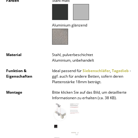
Farben
Stahl matt
Kleinaufbewahrung
Einzelteile
Aluminium glänzend
... alle Aufbewahrungsmöbel
Licht
Material
Stahl, pulverbeschichtet
Hängeleuchten & Deckenleuchten
Aluminium, unbehandelt
Tischleuchten
Funktion &
Ideal passend für
Siebenschläfer
,
Tagedieb
-
Eigenschaften
ggf. auch für andere Betten, sofern deren
Schreibtischleuchten
Plattenstärke 18mm beträgt.
Montage
Bitte klicken Sie auf das Bild, um detaillierte
Stehleuchten & Leseleuchten
Informationen zu erhalten (ca. 38 KB).
Bodenleuchten
Wandleuchten
Outdoor-Leuchten