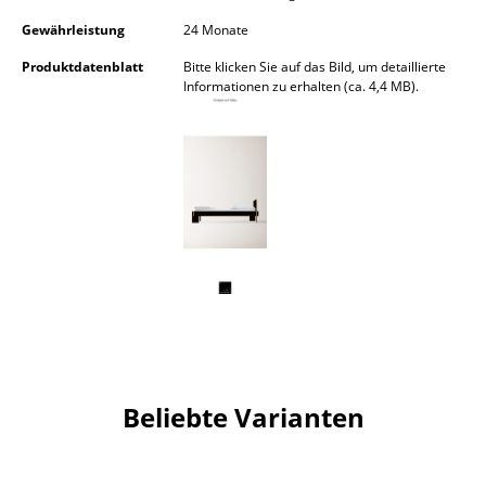
Spiegel
Gewährleistung
24 Monate
Produktdatenblatt
Bitte klicken Sie auf das Bild, um detaillierte
Figuren & Miniaturen
Informationen zu erhalten (ca. 4,4 MB).
Vasen
Tabletts
Büroutensilien
Aufbewahrungsboxen
Decken
Kissen
Teppiche
Beliebte Varianten
Vorhänge
... alle Accessoires