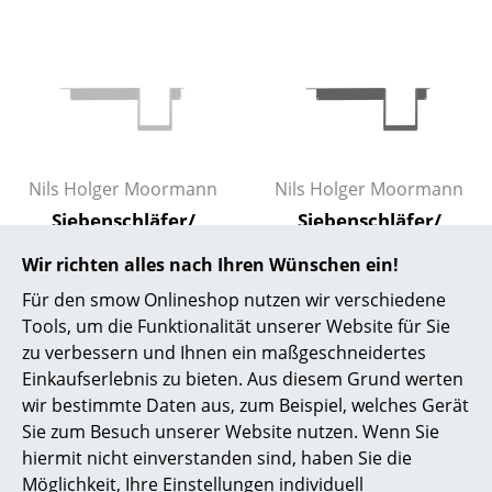
Räume
Zuhause
Wohnzimmer
Esszimmer
Nils Holger Moormann
Nils Holger Moormann
Schlafzimmer
Siebenschläfer/
Siebenschläfer/
Tagedieb
Tagedieb
Kinderzimmer
Wir richten alles nach Ihren Wünschen ein!
Seitenablage, Stahl
Seitenablage, Stahl
Für den smow Onlineshop nutzen wir verschiedene
Arbeitszimmer
lichtgrau matt
anthrazit matt
Tools, um die Funktionalität unserer Website für Sie
CHF 286.00
CHF 286.00
Diele
zu verbessern und Ihnen ein maßgeschneidertes
Mehr als 5 x sofort
Mehr als 5 x sofort
Einkaufserlebnis zu bieten. Aus diesem Grund werten
lieferbar, Lieferzeit 2-3
lieferbar, Lieferzeit 2-3
Badezimmer
wir bestimmte Daten aus, zum Beispiel, welches Gerät
Werktage (Lieferland
Werktage (Lieferland
Sie zum Besuch unserer Website nutzen. Wenn Sie
Stauraum
Schweiz)
Schweiz)
hiermit nicht einverstanden sind, haben Sie die
Balkon & Garten
Möglichkeit, Ihre Einstellungen individuell