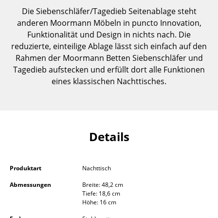
Einzelteile
Die Siebenschläfer/Tagedieb Seitenablage steht
anderen Moormann Möbeln in puncto Innovation,
... alle Tische
Funktionalität und Design in nichts nach. Die
reduzierte, einteilige Ablage lässt sich einfach auf den
Aufbewahren
Rahmen der Moormann Betten Siebenschläfer und
Tagedieb aufstecken und erfüllt dort alle Funktionen
Regale & Schränke
eines klassischen Nachttisches.
Bücherregale
Wandregale
Sideboards & Kommoden
Details
TV Möbel
Beistell- & Rollcontainer
Produktart
Nachttisch
Abmessungen
Breite: 48,2 cm
Barmöbel
Tiefe: 18,6 cm
Höhe: 16 cm
Garderoben