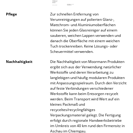
Akkuleuchten
Pflege
Zur schnellen Entfernung von
... alle Leuchten
Verunreinigungen auf polierten Glanz-,
Mattchrom- und Aluminiumoberflächen
können Sie jeden Glasreiniger auf einem
Betten
sauberen, weichen Lappen verwenden und
danach die Oberfläche mit einem weichen
Doppelbetten
Tuch trockenreiben. Keine Lösungs- oder
Scheuermittel verwenden.
Einzelbetten
Nachhaltigkeit
Die Nachhaltigkeit von Moormann Produkten
Stapelbetten
ergibt sich aus der Verwendung natürlicher
Werkstoffe und deren Verarbeitung zu
langlebigen und häufig modularen Produkten
Kinderbetten
mit Anpassungsspielraum. Durch den Verzicht
auf feste Verbindungen verschiedener
Nachttische & Bettzubehör
Werkstoffe kann beim Entsorgen recycelt
werden. Beim Transport wird Wert auf ein
... alle Betten
kleines Packmaß und
recyceltes/recyclingfähiges
Verpackungsmaterial gelegt. Die Fertigung
Accessoires
erfolgt durch regionale Handwerksbetriebe
im Umkreis von 40 km rund den Firmensitz in
Uhren
Aschau im Chiemgau.