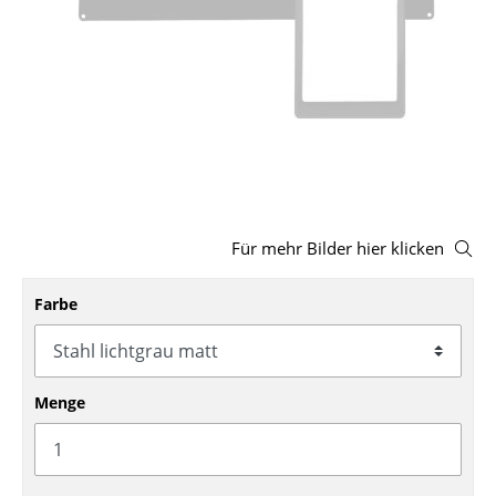
Hocker
Bänke & Liegen
Sitzsäcke
Gartenstühle
Kinderstühle
Für mehr Bilder hier klicken
Schaukelstühle
Bürodrehstühle
Farbe
Konferenzstühle
Bürosessel
Menge
Einzelteile
... alle Sitzmöbel