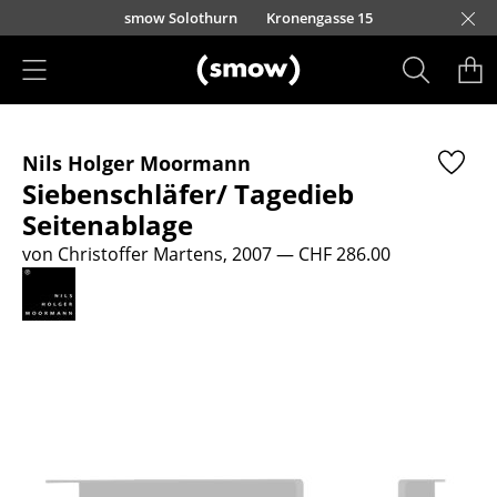
Direkt zum Inhalt
smow Solothurn
Kronengasse 15
Produkte
Nils Holger Moormann
Sitzmöbel
Siebenschläfer/ Tagedieb
Esszimmerstühle
Seitenablage
von Christoffer Martens, 2007
— CHF 286.00
Sofas
Sessel
Loungesessel
Stühle
Freischwinger
Barhocker