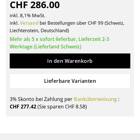
CHF 286.00
Tische
inkl. 8,1% MwSt.
Esstische
inkl.
Versand
bei Bestellungen über CHF 99 (Schweiz,
Liechtenstein, Deutschland)
Beistelltische
Mehr als 5 x sofort lieferbar, Lieferzeit 2-3
Couchtische
Werktage (Lieferland Schweiz)
Schreibtische
In den Warenkorb
Sekretäre & PC-Tische
Lieferbare Varianten
Konferenztische
Stehtische & Stehpulte
3% Skonto bei Zahlung per
Banküberweisung
:
CHF 277.42
(Sie sparen
CHF 8.58
)
Kindertische
Gartentische
Servierwagen