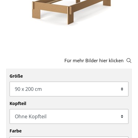
Hocker
Bänke & Liegen
Sitzsäcke
Gartenstühle
Kinderstühle
Für mehr Bilder hier klicken
Schaukelstühle
Größe
Bürodrehstühle
Konferenzstühle
Kopfteil
Bürosessel
Einzelteile
Farbe
... alle Sitzmöbel