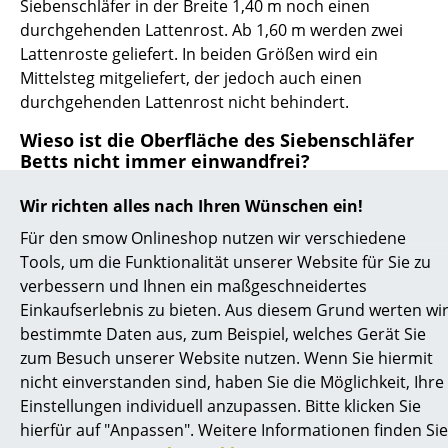
Bauhaus Design
Siebenschläfer in der Breite 1,40 m noch einen
durchgehenden Lattenrost. Ab 1,60 m werden zwei
Midcentury Design
Lattenroste geliefert. In beiden Größen wird ein
Mittelsteg mitgeliefert, der jedoch auch einen
Skandinavisches Design
durchgehenden Lattenrost nicht behindert.
Italienisches Design
Wieso ist die Oberfläche des Siebenschläfer
Nachhaltiges Design
Betts nicht immer einwandfrei?
Natürliche Materialien
Filmbeschichtetes FU (Sperrholz, Birke) ist ein
Wir richten alles nach Ihren Wünschen ein!
hochwertiges, industriell hergestelltes
Für den smow Onlineshop nutzen wir verschiedene
Farbwelten
Plattenmaterial. Das Verfahren der Filmbeschichtung
Tools, um die Funktionalität unserer Website für Sie zu
kann zu sichtbaren Oberflächeneinschlüssen führen.
Das Original
verbessern und Ihnen ein maßgeschneidertes
Farb- und Strukturunterschiede, kleine Kratzspuren,
Einkaufserlebnis zu bieten. Aus diesem Grund werten wi
Geschenkideen
sowie vereinzelte Druckstellen sind möglich. Bei Teilen
bestimmte Daten aus, zum Beispiel, welches Gerät Sie
der Unterkonstruktion (Mittelsteg, Lattenrost) darf es
zum Besuch unserer Website nutzen. Wenn Sie hiermit
außerdem zu kleinen Absplitterungen, Verfärbungen,
Angebote
nicht einverstanden sind, haben Sie die Möglichkeit, Ihre
Ästen etc. kommen. Es wird hierbei kein Anspruch auf
Einstellungen individuell anzupassen. Bitte klicken Sie
Info
optische Belange gelegt, Moormann ist lediglich die
hierfür auf "Anpassen". Weitere Informationen finden Sie
technische Funktion wichtig.