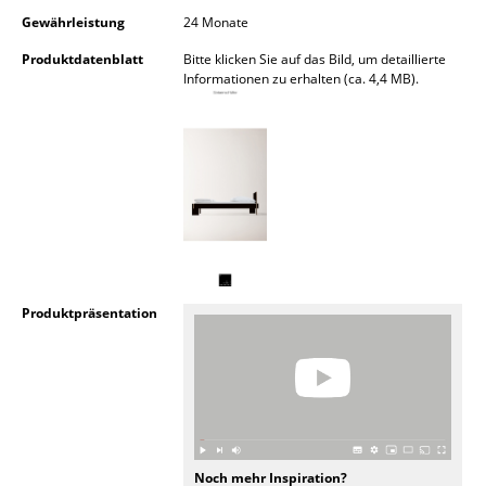
Gewährleistung
24 Monate
Büro
Produktdatenblatt
Bitte klicken Sie auf das Bild, um detaillierte
Arbeitsplatz
Informationen zu erhalten (ca. 4,4 MB).
Management Büro
Konferenzraum
Empfang
Cafeteria
Branchenlösungen
Produktpräsentation
Sicheres Arbeiten
Hersteller & Designer
Hersteller
Noch mehr Inspiration?