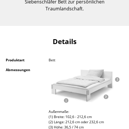
Siebenschläfer Bett zur persönlichen
Kleinaufbewahrung
Traumlandschaft.
Einzelteile
... alle Aufbewahrungsmöbel
Details
Licht
Hängeleuchten & Deckenleuchten
Produktart
Bett
Tischleuchten
Abmessungen
Schreibtischleuchten
Stehleuchten & Leseleuchten
Bodenleuchten
Wandleuchten
Außenmaße:
(1) Breite: 102,6 - 212,6 cm
(2) Länge: 212,6 cm oder 232,6 cm
Outdoor-Leuchten
(3) Höhe: 36,5 / 74 cm