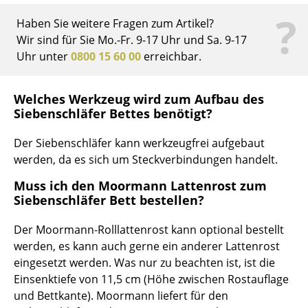
?
Marcel Breuer
Haben Sie weitere Fragen zum Artikel?
Wir sind für Sie Mo.-Fr. 9-17 Uhr und Sa. 9-17
Philippe Starck
Uhr unter
0800 15 60 00
erreichbar.
Verner Panton
Welches Werkzeug wird zum Aufbau des
... alle Designer A-Z
Siebenschläfer Bettes benötigt?
Themen
Der Siebenschläfer kann werkzeugfrei aufgebaut
werden, da es sich um Steckverbindungen handelt.
Neu bei smow
Muss ich den Moormann Lattenrost zum
Inspiration
Siebenschläfer Bett bestellen?
Special Editions
Der Moormann-Rolllattenrost kann optional bestellt
werden, es kann auch gerne ein anderer Lattenrost
Designklassiker
eingesetzt werden. Was nur zu beachten ist, ist die
Einsenktiefe von 11,5 cm (Höhe zwischen Rostauflage
Frauen im Design
und Bettkante). Moormann liefert für den