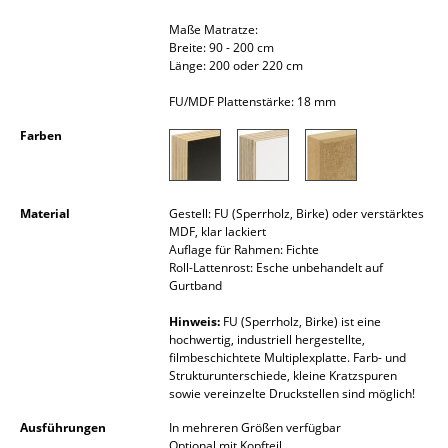
Akkuleuchten
Maße Matratze:
Breite: 90 - 200 cm
... alle Leuchten
Länge: 200 oder 220 cm
FU/MDF Plattenstärke: 18 mm
Betten
Farben
Doppelbetten
Einzelbetten
Material
Gestell: FU (Sperrholz, Birke) oder verstärktes
Stapelbetten
MDF, klar lackiert
Auflage für Rahmen: Fichte
Kinderbetten
Roll-Lattenrost: Esche unbehandelt auf
Gurtband
Nachttische & Bettzubehör
Hinweis:
FU (Sperrholz, Birke) ist eine
hochwertig, industriell hergestellte,
... alle Betten
filmbeschichtete Multiplexplatte. Farb- und
Strukturunterschiede, kleine Kratzspuren
Accessoires
sowie vereinzelte Druckstellen sind möglich!
Ausführungen
In mehreren Größen verfügbar
Uhren
Optional mit Kopfteil