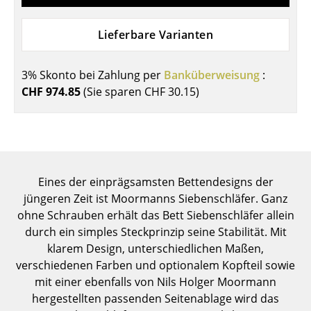
Einzelteile
Lieferbare Varianten
... alle Tische
Aufbewahren
3% Skonto bei Zahlung per
Banküberweisung
:
CHF 974.85
(Sie sparen
CHF 30.15
)
Regale & Schränke
Bücherregale
Wandregale
Eines der einprägsamsten Bettendesigns der
Sideboards & Kommoden
jüngeren Zeit ist Moormanns Siebenschläfer. Ganz
TV Möbel
ohne Schrauben erhält das Bett Siebenschläfer allein
durch ein simples Steckprinzip seine Stabilität. Mit
Beistell- & Rollcontainer
klarem Design, unterschiedlichen Maßen,
verschiedenen Farben und optionalem Kopfteil sowie
Barmöbel
mit einer ebenfalls von Nils Holger Moormann
Garderoben
hergestellten passenden Seitenablage wird das