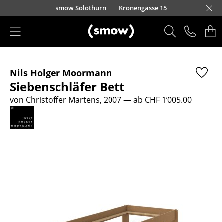
Direkt zum Inhalt
smow Solothurn
Kronengasse 15
Produkte
Nils Holger Moormann
Sitzmöbel
Siebenschläfer Bett
Esszimmerstühle
von Christoffer Martens, 2007
— ab CHF 1’005.00
Sofas
Sessel
Loungesessel
Stühle
Freischwinger
Barhocker