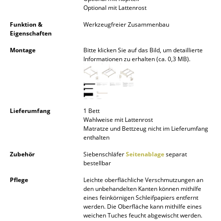
Optional mit Lattenrost
Spiegel
Funktion &
Werkzeugfreier Zusammenbau
Figuren & Miniaturen
Eigenschaften
Montage
Bitte klicken Sie auf das Bild, um detaillierte
Vasen
Informationen zu erhalten (ca. 0,3 MB).
Tabletts
Büroutensilien
Aufbewahrungsboxen
Lieferumfang
1 Bett
Wahlweise mit Lattenrost
Matratze und Bettzeug nicht im Lieferumfang
Decken
enthalten
Kissen
Zubehör
Siebenschläfer
Seitenablage
separat
bestellbar
Teppiche
Pflege
Leichte oberflächliche Verschmutzungen an
den unbehandelten Kanten können mithilfe
Vorhänge
eines feinkörnigen Schleifpapiers entfernt
werden. Die Oberfläche kann mithilfe eines
... alle Accessoires
weichen Tuches feucht abgewischt werden.