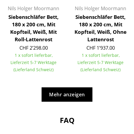
Nils Holger Moormann
Nils Holger Moormann
... alle Hersteller A-Z
Siebenschläfer Bett,
Siebenschläfer Bett,
180 x 200 cm, Mit
180 x 200 cm, Mit
Designer
Kopfteil, Weiß, Mit
Kopfteil, Weiß, Ohne
Alvar Aalto
Roll-Lattenrost
Lattenrost
CHF 2’298.00
CHF 1’937.00
Arne Jacobsen
1 x sofort lieferbar,
1 x sofort lieferbar,
Charles & Ray Eames
Lieferzeit 5-7 Werktage
Lieferzeit 5-7 Werktage
(Lieferland Schweiz)
(Lieferland Schweiz)
Eero Saarinen
Egon Eiermann
Mehr anzeigen
Eileen Gray
Jean Prouvé
FAQ
Le Corbusier
Ludwig Mies van der Rohe