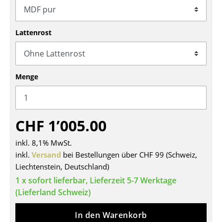
Tische
Lattenrost
Esstische
Beistelltische
Couchtische
Menge
Schreibtische
Sekretäre & PC-Tische
CHF 1’005.00
Konferenztische
inkl. 8,1% MwSt.
Stehtische & Stehpulte
inkl.
Versand
bei Bestellungen über CHF 99 (Schweiz,
Liechtenstein, Deutschland)
Kindertische
1 x sofort lieferbar, Lieferzeit 5-7 Werktage
Gartentische
(Lieferland Schweiz)
Servierwagen
In den Warenkorb