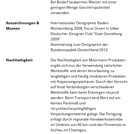
Bei Bedarf lauwarmes Wasser mit einer
geringen Menge Geschirrspülmittel
Räume
verwenden.
Zuhause
Auszeichnungen &
Internationaler Designpreis Baden-
Museen
Württemberg 2008, Focus Green in Silber
Wohnzimmer
Deutscher Designer Club "Gute Gestaltung
2009"
Nominierung zum Designpreis der
Esszimmer
Bundesrepublik Deutschland 2010
Schlafzimmer
Nachhaltigkeit
Die Nachhaltigkeit von Moormann Produkten
ergibt sich aus der Verwendung natürlicher
Kinderzimmer
Werkstoffe und deren Verarbeitung zu
langlebigen und häufig modularen Produkten
Arbeitszimmer
mit Anpassungsspielraum. Durch den Verzicht
auf feste Verbindungen verschiedener
Werkstoffe kann beim Entsorgen recycelt
Diele
werden. Beim Transport wird Wert auf ein
kleines Packmaß und
Badezimmer
recyceltes/recyclingfähiges
Verpackungsmaterial gelegt. Die Fertigung
Stauraum
erfolgt durch regionale Handwerksbetriebe
im Umkreis von 40 km rund den Firmensitz in
Balkon & Garten
Aschau im Chiemgau.