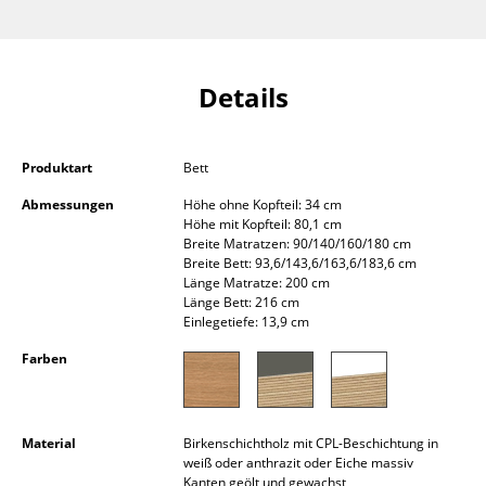
Kleinaufbewahrung
Einzelteile
Details
... alle Aufbewahrungsmöbel
Licht
Produktart
Bett
Hängeleuchten & Deckenleuchten
Abmessungen
Höhe ohne Kopfteil: 34 cm
Höhe mit Kopfteil: 80,1 cm
Tischleuchten
Breite Matratzen: 90/140/160/180 cm
Breite Bett: 93,6/143,6/163,6/183,6 cm
Länge Matratze: 200 cm
Schreibtischleuchten
Länge Bett: 216 cm
Einlegetiefe: 13,9 cm
Stehleuchten & Leseleuchten
Farben
Bodenleuchten
Wandleuchten
Material
Birkenschichtholz mit CPL-Beschichtung in
Outdoor-Leuchten
weiß oder anthrazit oder Eiche massiv
Kanten geölt und gewachst