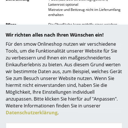
Lattenrost optional
Spiegel
Matratze und Bettzeug nicht im Lieferumfang
enthalten
Figuren & Miniaturen
Pflege
Die Oberfläche kann mithilfe eines weichen
Tuches feucht abgewischt werden. Bei Bedarf
Vasen
Wir richten alles nach Ihren Wünschen ein!
lauwarmes Wasser mit einer geringen Menge
Geschirrspülmittel verwenden.
Tabletts
Für den smow Onlineshop nutzen wir verschiedene
Nachhaltigkeit
Das Bett Flai wird aus umweltfreundlichem
Tools, um die Funktionalität unserer Website für Sie
Büroutensilien
Birkenschichtholz in einem familiär geführten
zu verbessern und Ihnen ein maßgeschneidertes
mittelständischen Handwerksbetrieb in
Einkaufserlebnis zu bieten. Aus diesem Grund werten
Aufbewahrungsboxen
Norddeutschland gefertigt.
wir bestimmte Daten aus, zum Beispiel, welches Gerät
Müller Small Living denkt bewusst nachhaltig:
Decken
Sie zum Besuch unserer Website nutzen. Wenn Sie
Der Hersteller betreibt eine regionale und
hiermit nicht einverstanden sind, haben Sie die
umweltschonende Fertigung aus langlebigen
Kissen
Materialien von ausschließlich FSC-
Möglichkeit, Ihre Einstellungen individuell
zertifizierten Lieferanten. Der Anspruch des
anzupassen. Bitte klicken Sie hierfür auf "Anpassen".
Teppiche
Herstellers ist es, Möbel von Dauer mit
Weitere Informationen finden Sie in unserer
zeitlosem Design zu fertigen sowie eine
Vorhänge
durchgehende Ersatzteillieferung
Datenschutzerklärung
.
zuzusichern. Ganz selbstverständlich ist der
... alle Accessoires
regionale Firmensitz energetisch
modernisiert, um weitere Emissionen