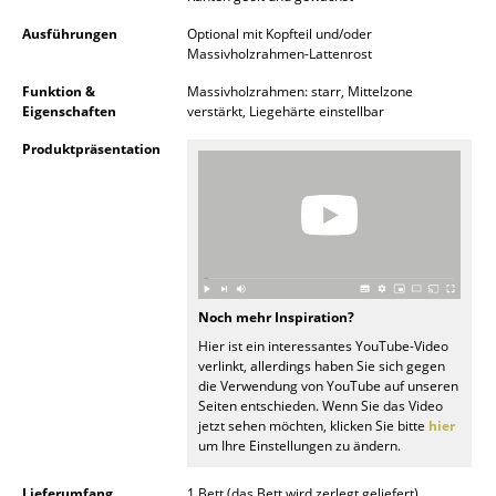
Akkuleuchten
Ausführungen
Optional mit Kopfteil und/oder
Massivholzrahmen-Lattenrost
... alle Leuchten
Funktion &
Massivholzrahmen: starr, Mittelzone
Eigenschaften
verstärkt, Liegehärte einstellbar
Betten
Produktpräsentation
Doppelbetten
Einzelbetten
Stapelbetten
Kinderbetten
Noch mehr Inspiration?
Nachttische & Bettzubehör
Hier ist ein interessantes YouTube-Video
verlinkt, allerdings haben Sie sich gegen
... alle Betten
die Verwendung von YouTube auf unseren
Seiten entschieden. Wenn Sie das Video
jetzt sehen möchten, klicken Sie bitte
hier
Accessoires
um Ihre Einstellungen zu ändern.
Uhren
Lieferumfang
1 Bett (das Bett wird zerlegt geliefert)