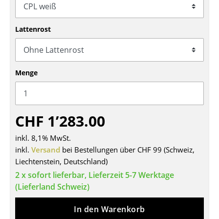
Tische
Lattenrost
Esstische
Beistelltische
Couchtische
Menge
Schreibtische
Sekretäre & PC-Tische
CHF 1’283.00
Konferenztische
inkl. 8,1% MwSt.
inkl.
Stehtische & Stehpulte
Versand
bei Bestellungen über CHF 99 (Schweiz,
Liechtenstein, Deutschland)
Kindertische
2 x sofort lieferbar, Lieferzeit 5-7 Werktage
(Lieferland Schweiz)
Gartentische
Servierwagen
In den Warenkorb