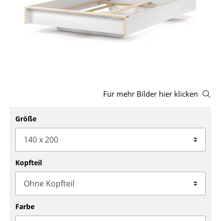
Hocker
Bänke & Liegen
Sitzsäcke
Gartenstühle
Kinderstühle
Für mehr Bilder hier klicken
Schaukelstühle
Größe
Bürodrehstühle
Konferenzstühle
Kopfteil
Bürosessel
Einzelteile
Farbe
... alle Sitzmöbel