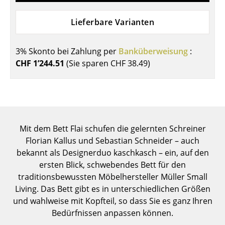
Einzelteile
Lieferbare Varianten
... alle Tische
3% Skonto bei Zahlung per
Banküberweisung
:
Aufbewahren
CHF 1’244.51
(Sie sparen
CHF 38.49
)
Regale & Schränke
Bücherregale
Wandregale
Mit dem Bett Flai schufen die gelernten Schreiner
Sideboards & Kommoden
Florian Kallus und Sebastian Schneider – auch
bekannt als Designerduo kaschkasch – ein, auf den
TV Möbel
ersten Blick, schwebendes Bett für den
Beistell- & Rollcontainer
traditionsbewussten Möbelhersteller Müller Small
Living. Das Bett gibt es in unterschiedlichen Größen
Barmöbel
und wahlweise mit Kopfteil, so dass Sie es ganz Ihren
Bedürfnissen anpassen können.
Garderoben