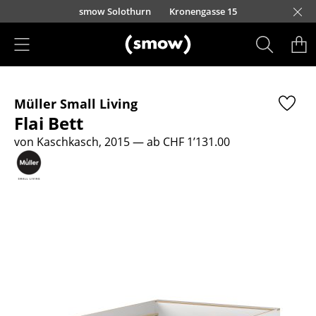
Direkt zum Inhalt
smow Solothurn
Kronengasse 15
Produkte
Müller Small Living
Sitzmöbel
Flai Bett
Esszimmerstühle
von Kaschkasch, 2015
— ab CHF 1’131.00
Sofas
Sessel
Loungesessel
Stühle
Freischwinger
Barhocker