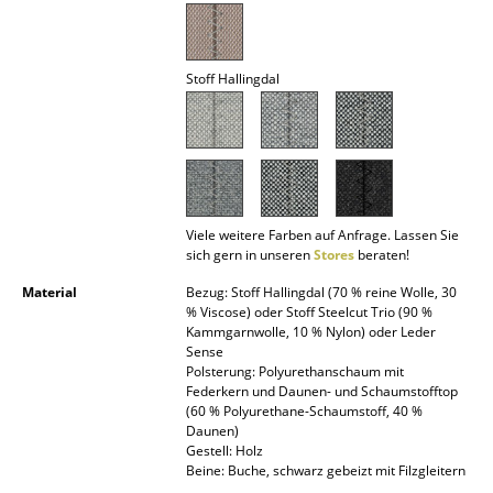
Akkuleuchten
... alle Leuchten
Stoff Hallingdal
Betten
Doppelbetten
Einzelbetten
Viele weitere Farben auf Anfrage. Lassen Sie
Stapelbetten
sich gern in unseren
Stores
beraten!
Kinderbetten
Material
Bezug: Stoff Hallingdal (70 % reine Wolle, 30
% Viscose) oder Stoff Steelcut Trio (90 %
Kammgarnwolle, 10 % Nylon) oder Leder
Nachttische & Bettzubehör
Sense
Polsterung: Polyurethanschaum mit
... alle Betten
Federkern und Daunen- und Schaumstofftop
(60 % Polyurethane-Schaumstoff, 40 %
Daunen)
Accessoires
Gestell: Holz
Beine: Buche, schwarz gebeizt mit Filzgleitern
Uhren