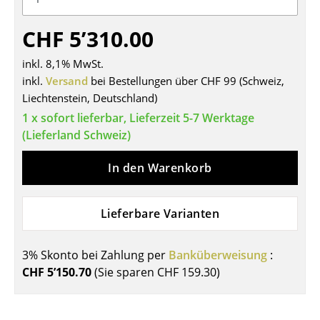
Tische
CHF 5’310.00
Esstische
inkl. 8,1% MwSt.
Beistelltische
inkl.
Versand
bei Bestellungen über CHF 99 (Schweiz,
Liechtenstein, Deutschland)
Couchtische
1 x sofort lieferbar, Lieferzeit 5-7 Werktage
Schreibtische
(Lieferland Schweiz)
Sekretäre & PC-Tische
In den Warenkorb
Konferenztische
Lieferbare Varianten
Stehtische & Stehpulte
Kindertische
3% Skonto bei Zahlung per
Banküberweisung
:
CHF 5’150.70
(Sie sparen
CHF 159.30
)
Gartentische
Servierwagen