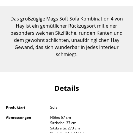
Einzelteile
... alle Tische
Das großzügige Mags Soft Sofa Kombination 4 von
Hay ist ein gemütlicher Rückzugsort mit einer
Aufbewahren
besonders weichen Sitzfläche, runden Kanten und
dem gewohnt schlichten, unaufdringlichen Hay
Regale & Schränke
Gewand, das sich wunderbar in jedes Interieur
schmiegt.
Bücherregale
Wandregale
Sideboards & Kommoden
Details
TV Möbel
Beistell- & Rollcontainer
Produktart
Sofa
Barmöbel
Abmessungen
Höhe: 67 cm
Sitzhöhe: 37 cm
Garderoben
Sitzbreite: 273 cm