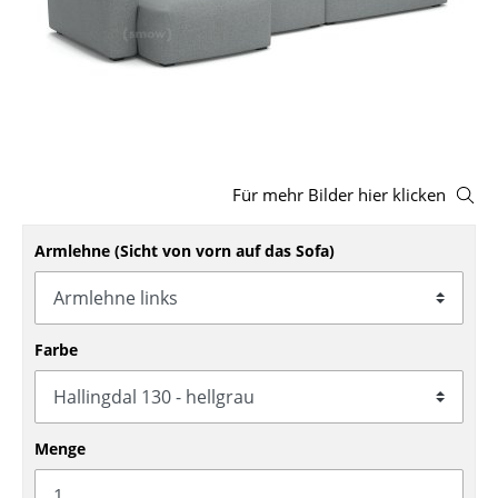
Hocker
Bänke & Liegen
Sitzsäcke
Gartenstühle
Für mehr Bilder hier klicken
Kinderstühle
Armlehne (Sicht von vorn auf das Sofa)
Schaukelstühle
Bürodrehstühle
Konferenzstühle
Farbe
Bürosessel
Einzelteile
Menge
... alle Sitzmöbel