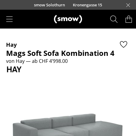
Direkt zum Inhalt
smow Solothurn
Kronengasse 15
Produkte
Hay
Sitzmöbel
Mags Soft Sofa Kombination 4
Esszimmerstühle
von Hay
— ab CHF 4’998.00
Sofas
Sessel
Loungesessel
Stühle
Freischwinger
Barhocker