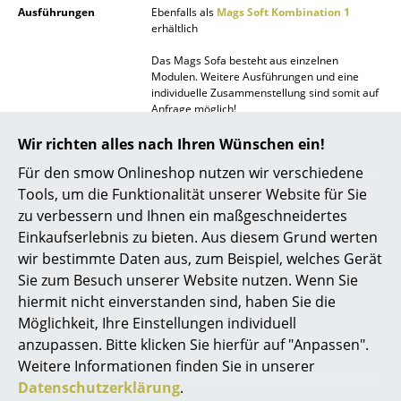
Ausführungen
Ebenfalls als
Mags Soft Kombination 1
Spiegel
erhältlich
Figuren & Miniaturen
Das Mags Sofa besteht aus einzelnen
Modulen. Weitere Ausführungen und eine
individuelle Zusammenstellung sind somit auf
Vasen
Anfrage möglich!
Tabletts
Funktion &
Niedrige Armlehnen
Wir richten alles nach Ihren Wünschen ein!
Eigenschaften
Die Nähte sind in Light grey vernäht, bei den
Büroutensilien
Für den smow Onlineshop nutzen wir verschiedene
Ausführungen Hallingdal 180 in black und bei
den Ausführungen Steelcut Trio 153 in dark
Tools, um die Funktionalität unserer Website für Sie
Aufbewahrungsboxen
grey.
zu verbessern und Ihnen ein maßgeschneidertes
Pflege
Die meisten Flecken können mit dem Schaum
Einkaufserlebnis zu bieten. Aus diesem Grund werten
Decken
eines Warmwasser-Reinigungsmittel-
wir bestimmte Daten aus, zum Beispiel, welches Gerät
Gemischs (bitte verwenden Sie dazu ein
Kissen
Sie zum Besuch unserer Website nutzen. Wenn Sie
neutrales Reinigungsmittel) entfernt werden.
hiermit nicht einverstanden sind, haben Sie die
Teppiche
Möglichkeit, Ihre Einstellungen individuell
anzupassen. Bitte klicken Sie hierfür auf "Anpassen".
Vorhänge
Weitere Informationen finden Sie in unserer
... alle Accessoires
Datenschutzerklärung
.