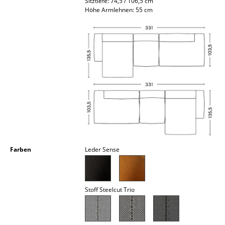
Sitztiefe: 74,5 / 106,5 cm
Kleinaufbewahrung
Höhe Armlehnen: 55 cm
Einzelteile
... alle Aufbewahrungsmöbel
Licht
Hängeleuchten & Deckenleuchten
Tischleuchten
Schreibtischleuchten
Farben
Leder Sense
Stehleuchten & Leseleuchten
Bodenleuchten
Stoff Steelcut Trio
Wandleuchten
Outdoor-Leuchten